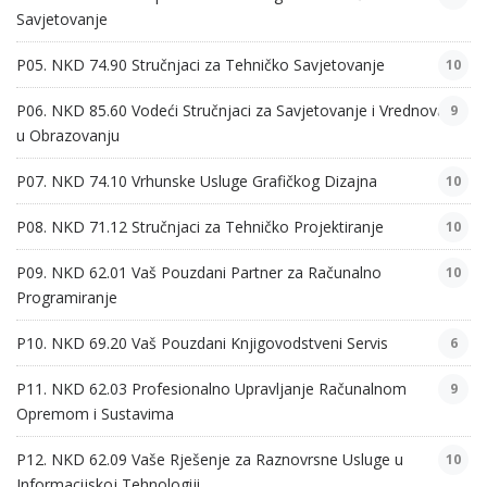
Savjetovanje
P05. NKD 74.90 Stručnjaci za Tehničko Savjetovanje
10
P06. NKD 85.60 Vodeći Stručnjaci za Savjetovanje i Vrednovanje
9
u Obrazovanju
P07. NKD 74.10 Vrhunske Usluge Grafičkog Dizajna
10
P08. NKD 71.12 Stručnjaci za Tehničko Projektiranje
10
P09. NKD 62.01 Vaš Pouzdani Partner za Računalno
10
Programiranje
P10. NKD 69.20 Vaš Pouzdani Knjigovodstveni Servis
6
P11. NKD 62.03 Profesionalno Upravljanje Računalnom
9
Opremom i Sustavima
P12. NKD 62.09 Vaše Rješenje za Raznovrsne Usluge u
10
Informacijskoj Tehnologiji