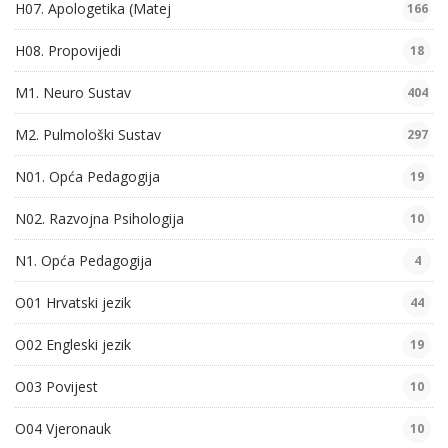
H07. Apologetika (Matej
166
H08. Propovijedi
18
M1. Neuro Sustav
404
M2. Pulmološki Sustav
297
N01. Opća Pedagogija
19
N02. Razvojna Psihologija
10
N1. Opća Pedagogija
4
O01 Hrvatski jezik
44
O02 Engleski jezik
19
O03 Povijest
10
O04 Vjeronauk
10