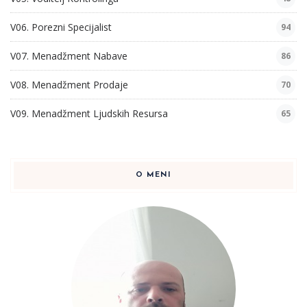
V06. Porezni Specijalist
94
V07. Menadžment Nabave
86
V08. Menadžment Prodaje
70
V09. Menadžment Ljudskih Resursa
65
O MENI