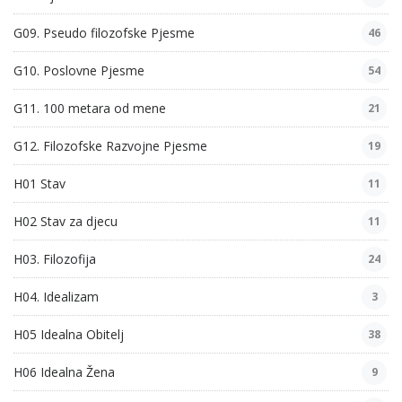
G09. Pseudo filozofske Pjesme
46
G10. Poslovne Pjesme
54
G11. 100 metara od mene
21
G12. Filozofske Razvojne Pjesme
19
H01 Stav
11
H02 Stav za djecu
11
H03. Filozofija
24
H04. Idealizam
3
H05 Idealna Obitelj
38
H06 Idealna Žena
9