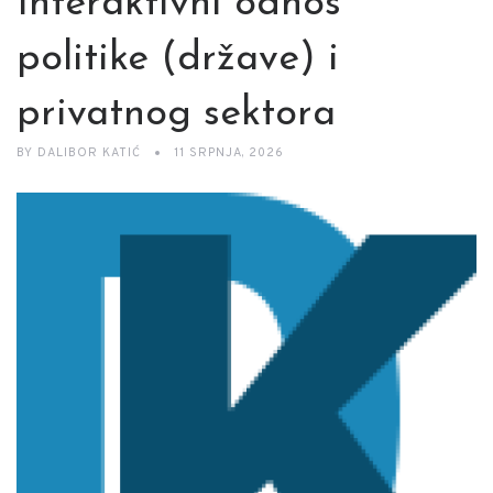
Interaktivni odnos
politike (države) i
privatnog sektora
BY
DALIBOR KATIĆ
11 SRPNJA, 2026