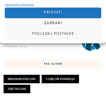
Političar novog kova
Upravljanje uslugama
30 SRPNJA, 2026
PRIHVATI
ZABRANI
POGLEDAJ POSTAVKE
Interaktivni odnos politike (države) i
privatnog sektora
11 SRPNJA, 2026
TAG CLOUD
MEĐUNARODNI DAN
S DIJELOM EVANĐELJA
SVJETSKI DAN