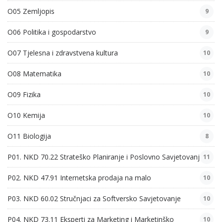
O05 Zemljopis
9
O06 Politika i gospodarstvo
9
O07 Tjelesna i zdravstvena kultura
10
O08 Matematika
10
O09 Fizika
10
O10 Kemija
10
O11 Biologija
8
P01. NKD 70.22 Strateško Planiranje i Poslovno Savjetovanje
11
P02. NKD 47.91 Internetska prodaja na malo
10
P03. NKD 60.02 Stručnjaci za Softversko Savjetovanje
10
P04. NKD 73.11 Eksperti za Marketing i Marketinško
10