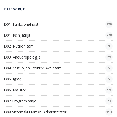
KATEGORIJE
D01. Funkcionalnost
126
D01. Psihijatrija
270
D02. Nutrionizam
9
D03. Anqudropologija
29
D04 Zastupljeni Politički Aktivizam
5
D05. Igrač
5
D06. Majstor
19
D07 Programiranje
73
D08 Sistemski i Mrežni Administrator
113