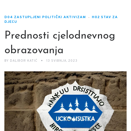
D04 ZASTUPLJENI POLITIČKI AKTIVIZAM
H02 STAV ZA
DJECU
Prednosti cjelodnevnog
obrazovanja
BY
DALIBOR KATIĆ
13 SVIBNJA, 2023