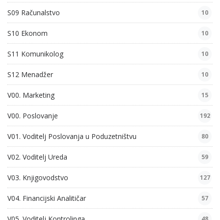
S09 Računalstvo
10
S10 Ekonom
10
S11 Komunikolog
10
S12 Menadžer
10
V00. Marketing
15
V00. Poslovanje
192
V01. Voditelj Poslovanja u Poduzetništvu
80
V02. Voditelj Ureda
59
V03. Knjigovodstvo
127
V04. Financijski Analitičar
57
V05. Voditelj Kontrolinga
48