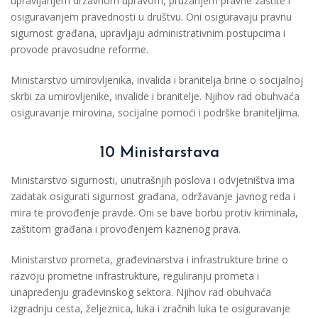
upravljanjem državnom upravom, pružanjem pravne zaštite i
osiguravanjem pravednosti u društvu. Oni osiguravaju pravnu
sigurnost građana, upravljaju administrativnim postupcima i
provode pravosudne reforme.
Ministarstvo umirovljenika, invalida i branitelja brine o socijalnoj
skrbi za umirovljenike, invalide i branitelje. Njihov rad obuhvaća
osiguravanje mirovina, socijalne pomoći i podrške braniteljima.
10 Ministarstava
Ministarstvo sigurnosti, unutrašnjih poslova i odvjetništva ima
zadatak osigurati sigurnost građana, održavanje javnog reda i
mira te provođenje pravde. Oni se bave borbu protiv kriminala,
zaštitom građana i provođenjem kaznenog prava.
Ministarstvo prometa, građevinarstva i infrastrukture brine o
razvoju prometne infrastrukture, reguliranju prometa i
unapređenju građevinskog sektora. Njihov rad obuhvaća
izgradnju cesta, željeznica, luka i zračnih luka te osiguravanje