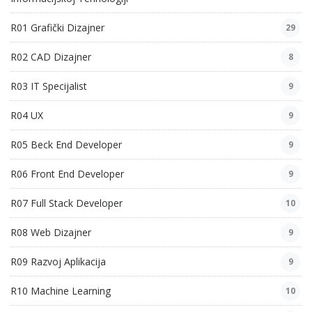
R01 Grafički Dizajner
29
R02 CAD Dizajner
8
R03 IT Specijalist
9
R04 UX
9
R05 Beck End Developer
9
R06 Front End Developer
9
R07 Full Stack Developer
10
R08 Web Dizajner
9
R09 Razvoj Aplikacija
9
R10 Machine Learning
10