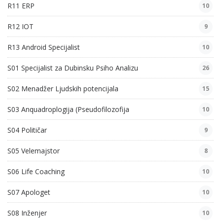
R11 ERP
10
R12 IOT
9
R13 Android Specijalist
10
S01 Specijalist za Dubinsku Psiho Analizu
26
S02 Menadžer Ljudskih potencijala
15
S03 Anquadroplogija (Pseudofilozofija
10
S04 Političar
9
S05 Velemajstor
8
S06 Life Coaching
10
S07 Apologet
10
S08 Inženjer
10