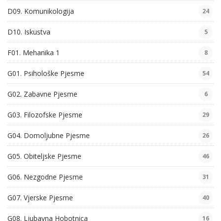
D09. Komunikologija
24
D10. Iskustva
5
F01. Mehanika 1
8
G01. Psihološke Pjesme
54
G02. Zabavne Pjesme
6
G03. Filozofske Pjesme
29
G04. Domoljubne Pjesme
26
G05. Obiteljske Pjesme
46
G06. Nezgodne Pjesme
31
G07. Vjerske Pjesme
40
G08. Ljubavna Hobotnica
16