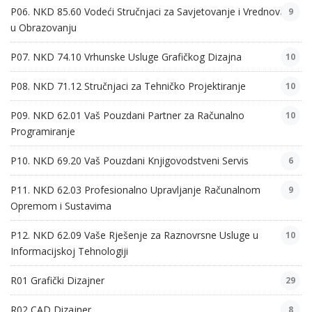
P06. NKD 85.60 Vodeći Stručnjaci za Savjetovanje i Vrednovanje
9
u Obrazovanju
P07. NKD 74.10 Vrhunske Usluge Grafičkog Dizajna
10
P08. NKD 71.12 Stručnjaci za Tehničko Projektiranje
10
P09. NKD 62.01 Vaš Pouzdani Partner za Računalno
10
Programiranje
P10. NKD 69.20 Vaš Pouzdani Knjigovodstveni Servis
6
P11. NKD 62.03 Profesionalno Upravljanje Računalnom
9
Opremom i Sustavima
P12. NKD 62.09 Vaše Rješenje za Raznovrsne Usluge u
10
Informacijskoj Tehnologiji
R01 Grafički Dizajner
29
R02 CAD Dizajner
8