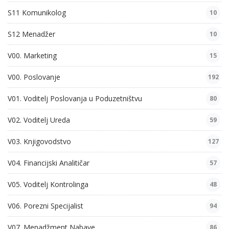
S11 Komunikolog
10
S12 Menadžer
10
V00. Marketing
15
V00. Poslovanje
192
V01. Voditelj Poslovanja u Poduzetništvu
80
V02. Voditelj Ureda
59
V03. Knjigovodstvo
127
V04. Financijski Analitičar
57
V05. Voditelj Kontrolinga
48
V06. Porezni Specijalist
94
V07. Menadžment Nabave
86