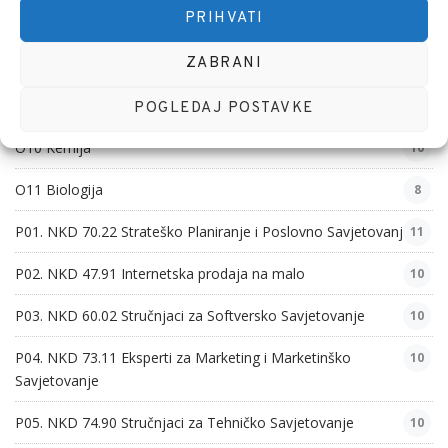
PRIHVATI
O07 Tjelesna i zdravstvena kultura
10
O08 Matematika
ZABRANI
10
O09 Fizika
10
POGLEDAJ POSTAVKE
O10 Kemija
10
O11 Biologija
8
P01. NKD 70.22 Strateško Planiranje i Poslovno Savjetovanje
11
P02. NKD 47.91 Internetska prodaja na malo
10
P03. NKD 60.02 Stručnjaci za Softversko Savjetovanje
10
P04. NKD 73.11 Eksperti za Marketing i Marketinško
10
Savjetovanje
P05. NKD 74.90 Stručnjaci za Tehničko Savjetovanje
10