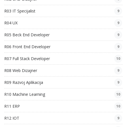
R03 IT Specijalist
9
R04 UX
9
R05 Beck End Developer
9
R06 Front End Developer
9
R07 Full Stack Developer
10
R08 Web Dizajner
9
R09 Razvoj Aplikacija
9
R10 Machine Learning
10
R11 ERP
10
R12 IOT
9