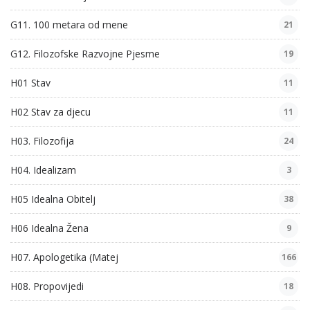
G11. 100 metara od mene
21
G12. Filozofske Razvojne Pjesme
19
H01 Stav
11
H02 Stav za djecu
11
H03. Filozofija
24
H04. Idealizam
3
H05 Idealna Obitelj
38
H06 Idealna Žena
9
H07. Apologetika (Matej
166
H08. Propovijedi
18