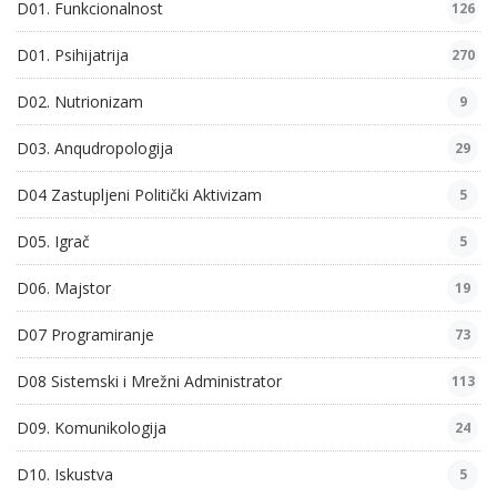
D01. Funkcionalnost
126
D01. Psihijatrija
270
D02. Nutrionizam
9
D03. Anqudropologija
29
D04 Zastupljeni Politički Aktivizam
5
D05. Igrač
5
D06. Majstor
19
D07 Programiranje
73
D08 Sistemski i Mrežni Administrator
113
D09. Komunikologija
24
D10. Iskustva
5