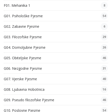
F01. Mehanika 1
8
G01. Psihološke Pjesme
54
G02. Zabavne Pjesme
6
G03. Filozofske Pjesme
29
G04. Domoljubne Pjesme
26
G05. Obiteljske Pjesme
46
G06. Nezgodne Pjesme
31
G07. Vjerske Pjesme
40
G08. Ljubavna Hobotnica
16
G09. Pseudo filozofske Pjesme
46
G10. Poslovne Pjesme
54