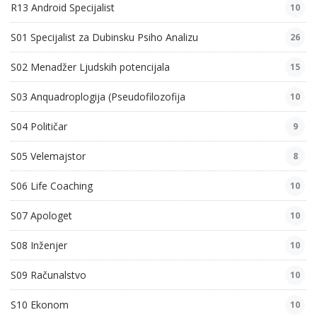
R13 Android Specijalist
10
S01 Specijalist za Dubinsku Psiho Analizu
26
S02 Menadžer Ljudskih potencijala
15
S03 Anquadroplogija (Pseudofilozofija
10
S04 Političar
9
S05 Velemajstor
8
S06 Life Coaching
10
S07 Apologet
10
S08 Inženjer
10
S09 Računalstvo
10
S10 Ekonom
10