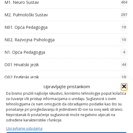
M1. Neuro Sustav
404
M2. Pulmološki Sustav
297
N01. Opća Pedagogija
19
N02. Razvojna Psihologija
10
N1. Opća Pedagogija
4
O01 Hrvatski jezik
44
O02 Engleski jezik
19
Upravljajte pristankom
O03 Povijest
10
Da bismo pružili najbolje iskustvo, koristimo tehnologije poput kolačića
za čuvanje i/ili pristup informacijama o uređaju. Suglasnost s ovim
O04 Vjeronauk
10
tehnologijama će nam omogućiti da obrađujemo podatke kao što su
ponašanje pri pregledavanju ili jedinstveni ID-ovi na ovoj web stranici.
O05 Zemljopis
9
Nepristanak ili povlačenje suglasnosti može negativno utjecati na
određene karakteristike i funkcije.
O06 Politika i gospodarstvo
9
Upravljanje uslugama