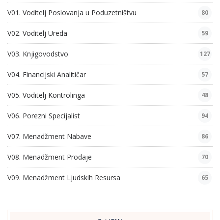
V01. Voditelj Poslovanja u Poduzetništvu
80
V02. Voditelj Ureda
59
V03. Knjigovodstvo
127
V04. Financijski Analitičar
57
V05. Voditelj Kontrolinga
48
V06. Porezni Specijalist
94
V07. Menadžment Nabave
86
V08. Menadžment Prodaje
70
V09. Menadžment Ljudskih Resursa
65