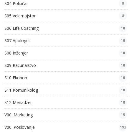
S04 Političar
9
S05 Velemajstor
8
S06 Life Coaching
10
S07 Apologet
10
S08 Inženjer
10
S09 Računalstvo
10
S10 Ekonom
10
S11 Komunikolog
10
S12 Menadžer
10
V00. Marketing
15
V00. Poslovanje
192