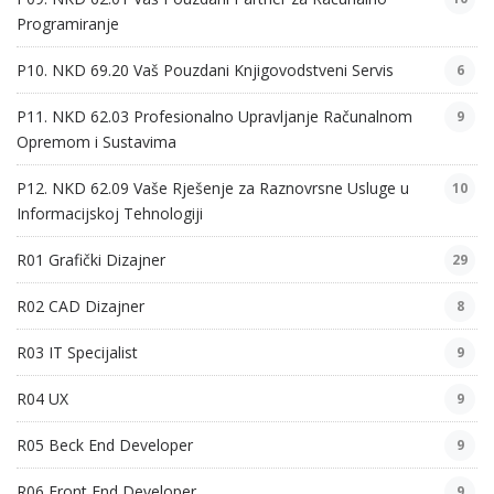
Programiranje
P10. NKD 69.20 Vaš Pouzdani Knjigovodstveni Servis
6
P11. NKD 62.03 Profesionalno Upravljanje Računalnom
9
Opremom i Sustavima
P12. NKD 62.09 Vaše Rješenje za Raznovrsne Usluge u
10
Informacijskoj Tehnologiji
R01 Grafički Dizajner
29
R02 CAD Dizajner
8
R03 IT Specijalist
9
R04 UX
9
R05 Beck End Developer
9
R06 Front End Developer
9