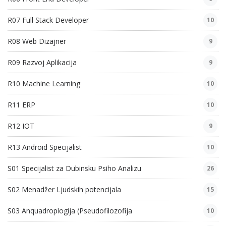
R07 Full Stack Developer
10
R08 Web Dizajner
9
R09 Razvoj Aplikacija
9
R10 Machine Learning
10
R11 ERP
10
R12 IOT
9
R13 Android Specijalist
10
S01 Specijalist za Dubinsku Psiho Analizu
26
S02 Menadžer Ljudskih potencijala
15
S03 Anquadroplogija (Pseudofilozofija
10