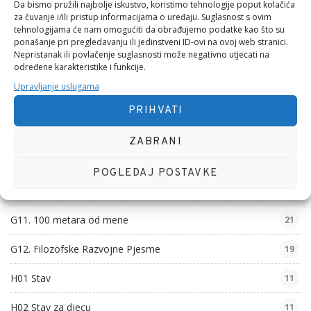
Da bismo pružili najbolje iskustvo, koristimo tehnologije poput kolačića
G04. Domoljubne Pjesme
26
za čuvanje i/ili pristup informacijama o uređaju. Suglasnost s ovim
tehnologijama će nam omogućiti da obrađujemo podatke kao što su
ponašanje pri pregledavanju ili jedinstveni ID-ovi na ovoj web stranici.
G05. Obiteljske Pjesme
46
Nepristanak ili povlačenje suglasnosti može negativno utjecati na
određene karakteristike i funkcije.
G06. Nezgodne Pjesme
31
Upravljanje uslugama
G07. Vjerske Pjesme
40
PRIHVATI
G08. Ljubavna Hobotnica
16
ZABRANI
G09. Pseudo filozofske Pjesme
46
POGLEDAJ POSTAVKE
G10. Poslovne Pjesme
54
G11. 100 metara od mene
21
G12. Filozofske Razvojne Pjesme
19
H01 Stav
11
H02 Stav za djecu
11