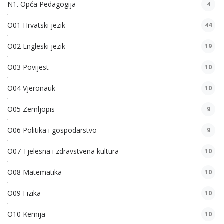
N1. Opća Pedagogija
4
O01 Hrvatski jezik
44
O02 Engleski jezik
19
O03 Povijest
10
O04 Vjeronauk
10
O05 Zemljopis
9
O06 Politika i gospodarstvo
9
O07 Tjelesna i zdravstvena kultura
10
O08 Matematika
10
O09 Fizika
10
O10 Kemija
10