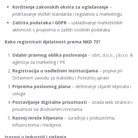
Korištenje zakonskih okvira za oglašavanje
–
pridržavanje etičkih standarda i regulativa u marketingu
Zaštita podataka i GDPR
– usklađivanje marketinških
aktivnosti s propisima o zaštiti osobnih podataka
Kako registrirati djelatnost prema NKD 73?
Odabir pravnog oblika poslovanja
– obrt, d.o.o., j.d.o.o. ili
agencija za marketing i PR
Registracija u nadležnim institucijama
– prijava pri
Državnom zavodu za statistiku i Poreznoj upravi
Priprema poslovnog plana
– definiranje ciljanih klijenata i
usluga
Postavljanje digitalne prisutnosti
– izrada web stranice i
prisutnost na društvenim mrežama
Razvoj mreže klijenata
– suradnja s poduzećima,
influencerima i medijima
Izazovi u industriji i rješenja