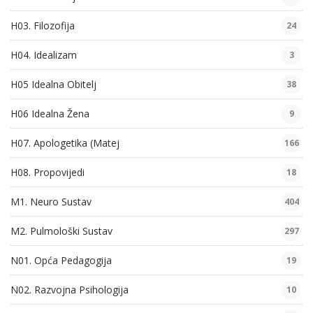
H03. Filozofija
24
H04. Idealizam
3
H05 Idealna Obitelj
38
H06 Idealna Žena
9
H07. Apologetika (Matej
166
H08. Propovijedi
18
M1. Neuro Sustav
404
M2. Pulmološki Sustav
297
N01. Opća Pedagogija
19
N02. Razvojna Psihologija
10