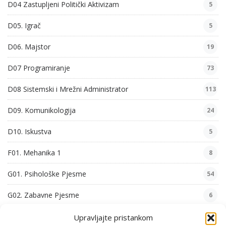
D04 Zastupljeni Politički Aktivizam
5
D05. Igrač
5
D06. Majstor
19
D07 Programiranje
73
D08 Sistemski i Mrežni Administrator
113
D09. Komunikologija
24
D10. Iskustva
5
F01. Mehanika 1
8
G01. Psihološke Pjesme
54
G02. Zabavne Pjesme
6
G03. Filozofske Pjesme
29
Upravljajte pristankom