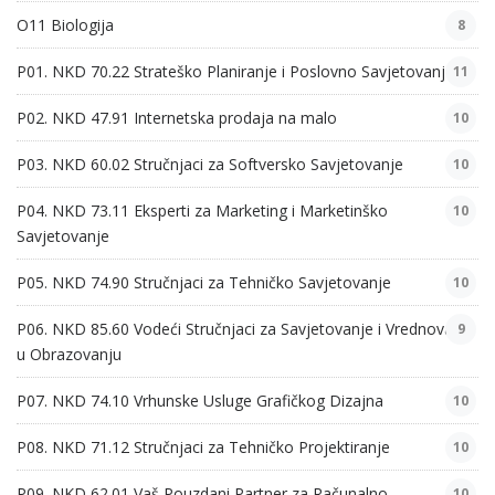
O11 Biologija
8
P01. NKD 70.22 Strateško Planiranje i Poslovno Savjetovanje
11
P02. NKD 47.91 Internetska prodaja na malo
10
P03. NKD 60.02 Stručnjaci za Softversko Savjetovanje
10
P04. NKD 73.11 Eksperti za Marketing i Marketinško
10
Savjetovanje
P05. NKD 74.90 Stručnjaci za Tehničko Savjetovanje
10
P06. NKD 85.60 Vodeći Stručnjaci za Savjetovanje i Vrednovanje
9
u Obrazovanju
P07. NKD 74.10 Vrhunske Usluge Grafičkog Dizajna
10
P08. NKD 71.12 Stručnjaci za Tehničko Projektiranje
10
P09. NKD 62.01 Vaš Pouzdani Partner za Računalno
10