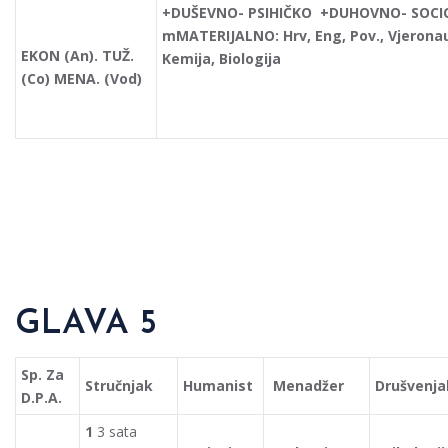
+DUŠEVNO- PSIHIČKO +DUHOVNO- SOCIO
mMATERIJALNO:
Hrv, Eng, Pov., Vjerona
EKON (An). TUŽ.
Kemija, Biologija
(Co) MENA. (Vod)
GLAVA 5
Sp. Za
Stručnjak
Humanist
Menadžer
Drušvenja
D.P.A.
1
3 sata