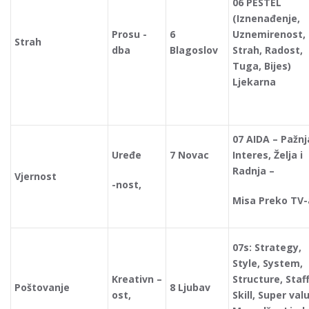
06 PESTEL
(Iznenađenje,
Prosu -
6
Uznemirenost,
Strah
dba
Blagoslov
Strah, Radost,
Tuga, Bijes)
Ljekarna
07 AIDA – Pažnj
Uređe
7 Novac
Interes, Želja i
Radnja –
Vjernost
-nost,
Misa Preko TV-
07s: Strategy,
Style, System,
Kreativn –
Structure, Staff
Poštovanje
8 Ljubav
ost,
Skill, Super val