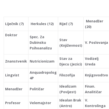
Menadžer
Liječnik (7)
Herkules (12)
Riječ (7)
(20)
Doktor
Spec. Za
Stav
Dubinsku
V. Poslovanja
(Književnost)
Psihoanalizu
Stav za
Vodizelj
Znanstvenik
Nutricionizam
Djecu (Jezici)
Ureda
Anquadropolog
Lingvist
Filozofija
Knjigovodtvo
4P
Idealizam
Finan.
Menadžer
Političar
(Povijest)
Analitičar
Idealan Brak
V.
Profesor
Velemajstor
(Antro)
Kontrolinga