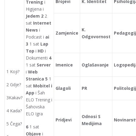
Brojevi
K. Identitet
Psihologij
Trening
i
Higijena i
Jedem 2
2
sat
Internet
K.
News
i
Zamjenice
Pedagogi
Odgovornost
Podcast i
ai
3
1 sat
Lap
Top
i
HD
i
Dokumenti
4
1 sat
Server
Imenice
Oglašavanje
Logopedij
1 Koji?
i
Web
Stranica
5
1
2 Gdje?
sat
Mobitel i
Glagoli
PR
Politologi
App
i Šah
3Kakav?
ELO Trening i
Šahovska
4 Kada?
ELO Igra
Odnosi S
Pridjevi
Novinarst
Medijima
5 Čega?
6
1 sat
Objave
i