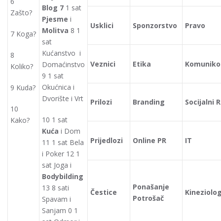
6
Blog
7
1 sat
Zašto?
Pjesme
i
Usklici
Sponzorstvo
Pravo
Molitva
8 1
7 Koga?
sat
Kućanstvo i
8
Veznici
Etika
Komunikol
Domaćinstvo
Koliko?
9 1 sat
Okućnica i
9 Kuda?
Dvorište i Vrt
Prilozi
Branding
Socijalni 
10
10 1 sat
Kako?
Kuća
i Dom
Prijedlozi
Online PR
IT
11 1 sat Bela
i Poker 12 1
sat Joga i
Bodybilding
Ponašanje
13 8 sati
Čestice
Kineziolog
Potrošač
Spavam i
Sanjam 0 1