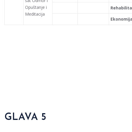
sat Odmor i
Opuštanje i
Rehabilita
Meditacija
Ekonomij
GLAVA 5