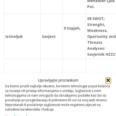
Menadžer Ljud.
Pot.
09 SWOT;
Strenght,
9 Uspjeh,
Weakness,
Istinoljub
Savjest
Oportunity and
Threats
Analyses:
Savjetnik HZZZ
Upravljajte pristankom
10 Sila:
Da bismo pružili najbolje iskustvo, koristimo tehnologije poput kolačića
Preventivni Pla
za čuvanje i/ili pristup informacijama o uređaju. Suglasnost s ovim
Zdrave Navike,
tehnologijama će nam omogućiti da obrađujemo podatke kao što su
10 Sreća,
P
ponašanje pri pregledavanju ili jedinstveni ID-ovi na ovoj web stranici.
Pozitivne
11 Posao,
Nepristanak ili povlačenje suglasnosti može negativno utjecati na
Emocije, Indivi. 
određene karakteristike i funkcije.
Spo
12 San
Učinkov
Grupne Terapij