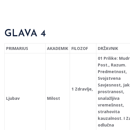
GLAVA 4
PRIMARIUS
AKADEMIK
FILOZOF
DRŽAVNIK
01 Prilike: Mud
Post., Razum.
Predmetnost,
Svojstvena
Savjesnost, Ja
1 Zdravlje,
prostranost,
Ljubav
Milost
snalažljiva
vremešnost,
strahovita
kauzalnost. I Z
odlučna