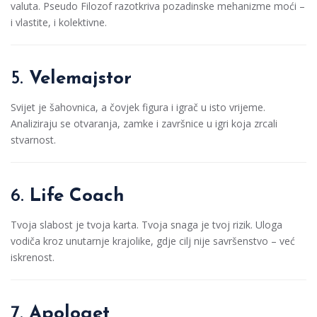
valuta. Pseudo Filozof razotkriva pozadinske mehanizme moći –
i vlastite, i kolektivne.
5.
Velemajstor
Svijet je šahovnica, a čovjek figura i igrač u isto vrijeme.
Analiziraju se otvaranja, zamke i završnice u igri koja zrcali
stvarnost.
6.
Life Coach
Tvoja slabost je tvoja karta. Tvoja snaga je tvoj rizik. Uloga
vodiča kroz unutarnje krajolike, gdje cilj nije savršenstvo – već
iskrenost.
7.
Apologet