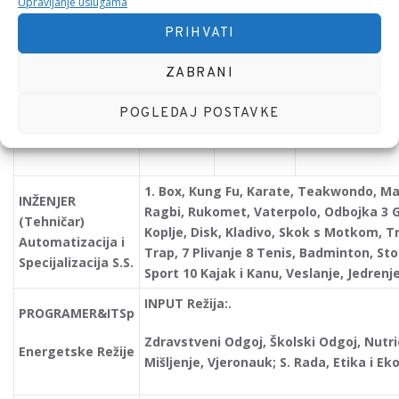
Upravljanje uslugama
Psiho. obrade,
Zado
13 Svježina
Stručna Pomoć 
PRIHVATI
Lijekovi
Savjettnik
ZABRANI
Socijalne Skrbi
POGLEDAJ POSTAVKE
1. Box, Kung Fu, Karate, Teakwondo, M
INŽENJER
Ragbi, Rukomet, Vaterpolo, Odbojka 3 G
(Tehničar)
Koplje, Disk, Kladivo, Skok s Motkom, Tro
Automatizacija i
Trap, 7 Plivanje 8 Tenis, Badminton, Stol
Specijalizacija
S.S.
Sport 10 Kajak i Kanu, Veslanje, Jedrenj
INPUT
Režija:.
PROGRAMER&ITSp
Zdravstveni Odgoj, Školski Odgoj,
Nutri
Energetske Režije
Mišljenje, Vjeronauk; S. Rada, Etika i E