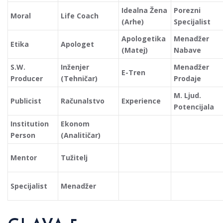
Idealna Žena
Porezni
Moral
Life Coach
(Arhe)
Specijalist
Apologetika
Menadžer
Etika
Apologet
(Matej)
Nabave
S.W.
Inženjer
Menadžer
E-Tren
Producer
(Tehničar)
Prodaje
M. Ljud.
Publicist
Računalstvo
Experience
Potencijala
Institution
Ekonom
Person
(Analitičar)
Mentor
Tužitelj
Specijalist
Menadžer