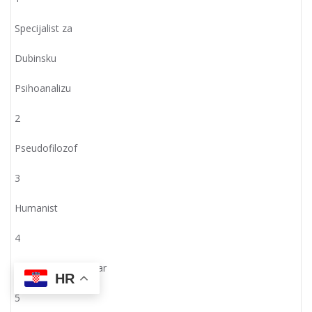
Specijalist za
Dubinsku
Psihoanalizu
2
Pseudofilozof
3
Humanist
4
Sistemski Teoretičar
HR
5