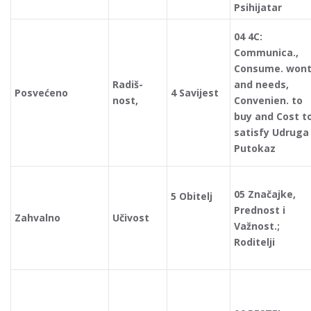
Psihijatar
04 4C:
Communica.,
Consume. won
Radiš-
and needs,
Posvećeno
4 Savijest
nost,
Convenien. to
buy and Cost t
satisfy Udruga
Putokaz
05 Značajke,
5 Obitelj
Prednost i
Zahvalno
Učivost
Važnost.;
Roditelji