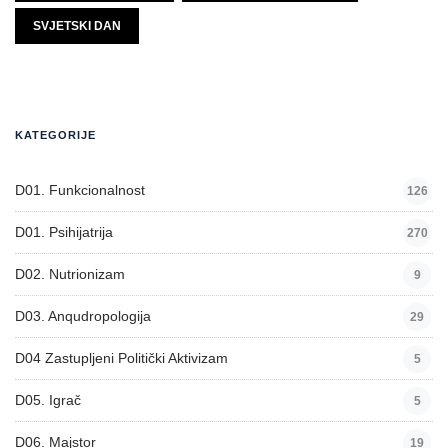
SVJETSKI DAN
KATEGORIJE
D01. Funkcionalnost
126
D01. Psihijatrija
270
D02. Nutrionizam
9
D03. Anqudropologija
29
D04 Zastupljeni Politički Aktivizam
5
D05. Igrač
5
D06. Majstor
19