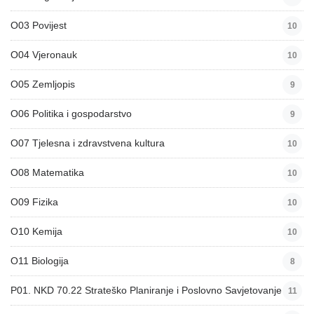
O03 Povijest
10
O04 Vjeronauk
10
O05 Zemljopis
9
O06 Politika i gospodarstvo
9
O07 Tjelesna i zdravstvena kultura
10
O08 Matematika
10
O09 Fizika
10
O10 Kemija
10
O11 Biologija
8
P01. NKD 70.22 Strateško Planiranje i Poslovno Savjetovanje
11