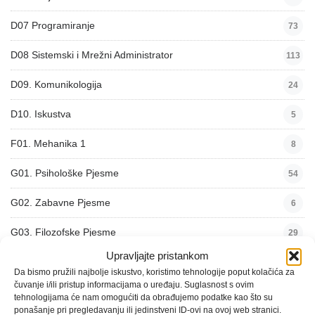
D07 Programiranje
73
D08 Sistemski i Mrežni Administrator
113
D09. Komunikologija
24
D10. Iskustva
5
F01. Mehanika 1
8
G01. Psihološke Pjesme
54
G02. Zabavne Pjesme
6
G03. Filozofske Pjesme
29
Upravljajte pristankom
G04. Domoljubne Pjesme
26
Da bismo pružili najbolje iskustvo, koristimo tehnologije poput kolačića za
čuvanje i/ili pristup informacijama o uređaju. Suglasnost s ovim
G05. Obiteljske Pjesme
46
tehnologijama će nam omogućiti da obrađujemo podatke kao što su
ponašanje pri pregledavanju ili jedinstveni ID-ovi na ovoj web stranici.