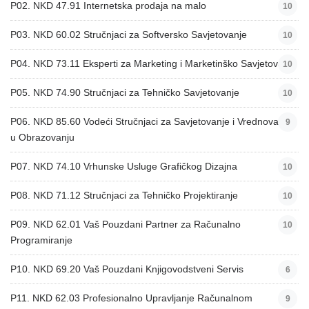
P02. NKD 47.91 Internetska prodaja na malo
10
P03. NKD 60.02 Stručnjaci za Softversko Savjetovanje
10
P04. NKD 73.11 Eksperti za Marketing i Marketinško Savjetovanje
10
P05. NKD 74.90 Stručnjaci za Tehničko Savjetovanje
10
P06. NKD 85.60 Vodeći Stručnjaci za Savjetovanje i Vrednovanje
9
u Obrazovanju
P07. NKD 74.10 Vrhunske Usluge Grafičkog Dizajna
10
P08. NKD 71.12 Stručnjaci za Tehničko Projektiranje
10
P09. NKD 62.01 Vaš Pouzdani Partner za Računalno
10
Programiranje
P10. NKD 69.20 Vaš Pouzdani Knjigovodstveni Servis
6
P11. NKD 62.03 Profesionalno Upravljanje Računalnom
9