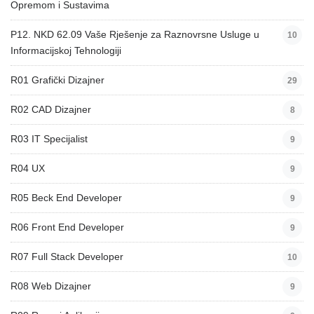
Opremom i Sustavima
P12. NKD 62.09 Vaše Rješenje za Raznovrsne Usluge u
10
Informacijskoj Tehnologiji
R01 Grafički Dizajner
29
R02 CAD Dizajner
8
R03 IT Specijalist
9
R04 UX
9
R05 Beck End Developer
9
R06 Front End Developer
9
R07 Full Stack Developer
10
R08 Web Dizajner
9