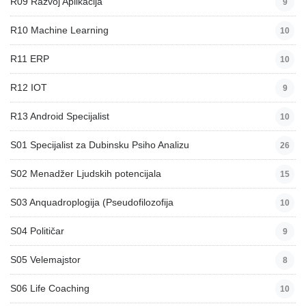
R09 Razvoj Aplikacija
9
R10 Machine Learning
10
R11 ERP
10
R12 IOT
9
R13 Android Specijalist
10
S01 Specijalist za Dubinsku Psiho Analizu
26
S02 Menadžer Ljudskih potencijala
15
S03 Anquadroplogija (Pseudofilozofija
10
S04 Političar
9
S05 Velemajstor
8
S06 Life Coaching
10