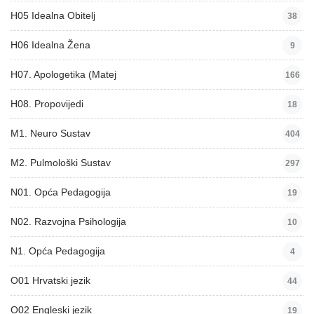
H05 Idealna Obitelj
38
H06 Idealna Žena
9
H07. Apologetika (Matej
166
H08. Propovijedi
18
M1. Neuro Sustav
404
M2. Pulmološki Sustav
297
N01. Opća Pedagogija
19
N02. Razvojna Psihologija
10
N1. Opća Pedagogija
4
O01 Hrvatski jezik
44
O02 Engleski jezik
19