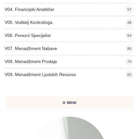
V04. Financijski Analitičar
57
V05. Voditelj Kontrolinga
48
V06. Porezni Specijalist
94
V07. Menadžment Nabave
86
V08. Menadžment Prodaje
70
V09. Menadžment Ljudskih Resursa
65
O MENI