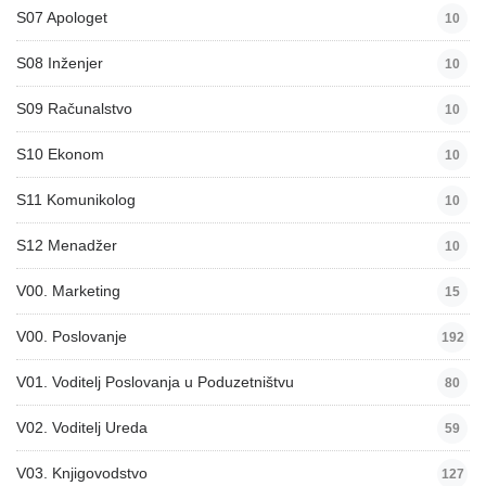
S07 Apologet
10
S08 Inženjer
10
S09 Računalstvo
10
S10 Ekonom
10
S11 Komunikolog
10
S12 Menadžer
10
V00. Marketing
15
V00. Poslovanje
192
V01. Voditelj Poslovanja u Poduzetništvu
80
V02. Voditelj Ureda
59
V03. Knjigovodstvo
127