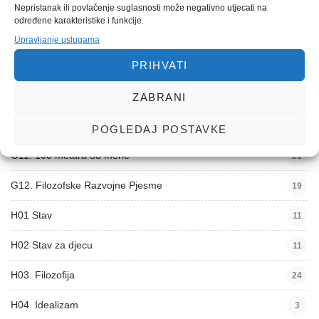
G06. Nezgodne Pjesme
31
Nepristanak ili povlačenje suglasnosti može negativno utjecati na
određene karakteristike i funkcije.
G07. Vjerske Pjesme
40
Upravljanje uslugama
PRIHVATI
G08. Ljubavna Hobotnica
16
G09. Pseudo filozofske Pjesme
ZABRANI
46
G10. Poslovne Pjesme
54
POGLEDAJ POSTAVKE
G11. 100 metara od mene
21
G12. Filozofske Razvojne Pjesme
19
H01 Stav
11
H02 Stav za djecu
11
H03. Filozofija
24
H04. Idealizam
3