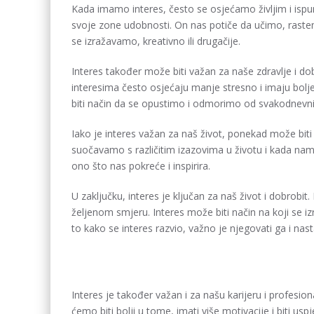
Kada imamo interes, često se osjećamo življim i ispun
svoje zone udobnosti. On nas potiče da učimo, rastem
se izražavamo, kreativno ili drugačije.
Interes također može biti važan za naše zdravlje i dob
interesima često osjećaju manje stresno i imaju bol
biti način da se opustimo i odmorimo od svakodnevni
Iako je interes važan za naš život, ponekad može biti
suočavamo s različitim izazovima u životu i kada nam 
ono što nas pokreće i inspirira.
U zaključku, interes je ključan za naš život i dobrob
željenom smjeru. Interes može biti način na koji se 
to kako se interes razvio, važno je njegovati ga i nastav
Interes je također važan i za našu karijeru i profesi
ćemo biti bolji u tome, imati više motivacije i biti us