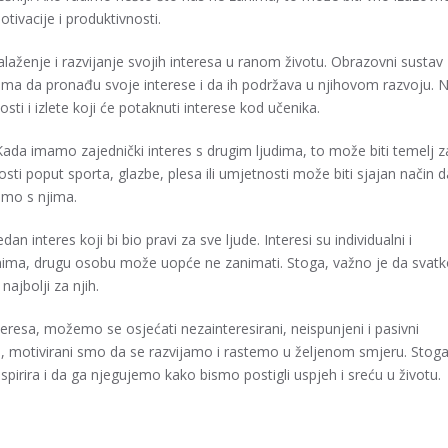
ivacije i produktivnosti.
nalaženje i razvijanje svojih interesa u ranom životu. Obrazovni sustav
a da pronađu svoje interese i da ih podržava u njihovom razvoju. 
sti i izlete koji će potaknuti interese kod učenika.
ada imamo zajednički interes s drugim ljudima, to može biti temelj z
nosti poput sporta, glazbe, plesa ili umjetnosti može biti sjajan način d
emo s njima.
interes koji bi bio pravi za sve ljude. Interesi su individualni i
anima, drugu osobu može uopće ne zanimati. Stoga, važno je da svat
najbolji za njih.
teresa, možemo se osjećati nezainteresirani, neispunjeni i pasivni
 motivirani smo da se razvijamo i rastemo u željenom smjeru. Stoga
spirira i da ga njegujemo kako bismo postigli uspjeh i sreću u životu.