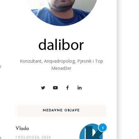
Konzultant, Anqvadropolog, Pjesnik i Top
i
Menadžer
NEDAVNE OBJAVE
Vlada
o
1 KOLOVOZA, 2026