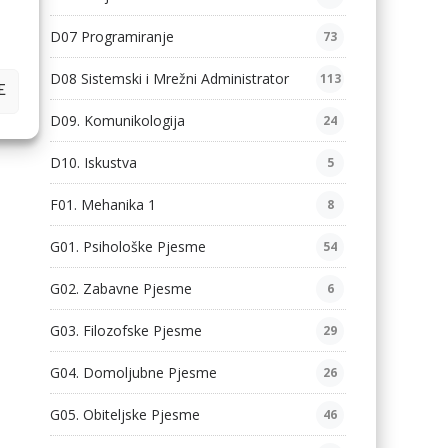
D07 Programiranje
73
D08 Sistemski i Mrežni Administrator
113
E
D09. Komunikologija
24
D10. Iskustva
5
F01. Mehanika 1
8
G01. Psihološke Pjesme
54
G02. Zabavne Pjesme
6
G03. Filozofske Pjesme
29
G04. Domoljubne Pjesme
26
G05. Obiteljske Pjesme
46