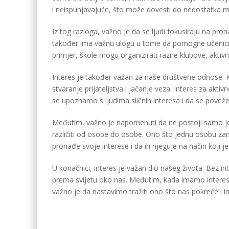
i neispunjavajuće, što može dovesti do nedostatka mot
Iz tog razloga, važno je da se ljudi fokusiraju na pro
također ima važnu ulogu u tome da pomogne učenicim
primjer, škole mogu organizirati razne klubove, aktivno
Interes je također važan za naše društvene odnose. K
stvaranje prijateljstva i jačanje veza. Interes za aktiv
se upoznamo s ljudima sličnih interesa i da se povež
Međutim, važno je napomenuti da ne postoji samo jedan 
različiti od osobe do osobe. Ono što jednu osobu z
pronađe svoje interese i da ih njeguje na način koji je 
U konačnici, interes je važan dio našeg života. Bez in
prema svijetu oko nas. Međutim, kada imamo interes,
važno je da nastavimo tražiti ono što nas pokreće i in