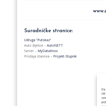
www.d
Suradničke stranice:
Udruga “Putokaz”
Auto dijelovi –
AutoNETT
Server –
MyDataKnox
Prodaja stanova –
Projekt-Stupnik
Da 
i/i
omo
jed