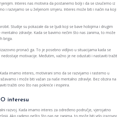
jenijim. Interes nas motivira da postanemo bolji i da se izvučemo iz
o i razvijamo se u željenom smjeru. Interes može biti i način na koji
robit. Studije su pokazale da se ljudi koji se bave hobijima i drugim
je mentalno zdravlje. Kada se bavimo nečim što nas zanima, to može
h briga.
 izazovno pronaći ga. To je posebno vidljivo u situacijama kada se
nedostaje motivacije. Međutim, važno je ne odustati i nastaviti tražit
it. Kada imamo interes, motivirani smo da se razvijamo i rastemo u
izražavamo i može biti važan za naše mentalno zdravlje. Bez obzira na
iti tražiti ono što nas pokreće i inspirira.
O interesu
onalni razvoj. Kada imamo interes za određeno područje, vjerojatno
pješniji. Ako radimo nešto što nas ne zanima, to može biti vrlo izazovn