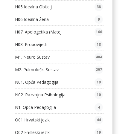
H05 Idealna Obitelj
38
H06 Idealna Žena
9
H07. Apologetika (Matej
166
H08. Propovijedi
18
M1. Neuro Sustav
404
M2. Pulmološki Sustav
297
N01. Opća Pedagogija
19
N02. Razvojna Psihologija
10
N1. Opća Pedagogija
4
O01 Hrvatski jezik
44
O02 Engleski jezik
19