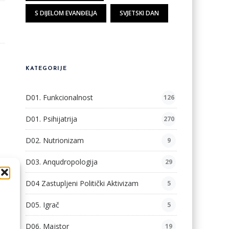
S DIJELOM EVANĐELJA
SVJETSKI DAN
KATEGORIJE
D01. Funkcionalnost
126
D01. Psihijatrija
270
D02. Nutrionizam
9
D03. Anqudropologija
29
D04 Zastupljeni Politički Aktivizam
5
D05. Igrač
5
D06. Majstor
19