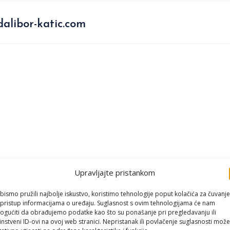
alibor-katic.com
Upravljajte pristankom
bismo pružili najbolje iskustvo, koristimo tehnologije poput kolačića za čuvanje
li pristup informacijama o uređaju. Suglasnost s ovim tehnologijama će nam
gućiti da obrađujemo podatke kao što su ponašanje pri pregledavanju ili
instveni ID-ovi na ovoj web stranici. Nepristanak ili povlačenje suglasnosti može