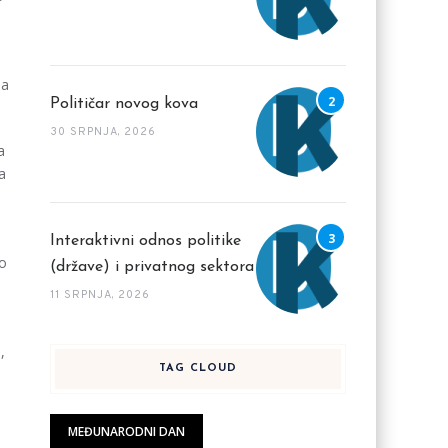
Na
Političar novog kova
30 SRPNJA, 2026
a
a
Interaktivni odnos politike
ko
(države) i privatnog sektora
11 SRPNJA, 2026
,
TAG CLOUD
MEĐUNARODNI DAN