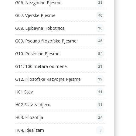
G06. Nezgodne Pjesme
31
G07. Vjerske Pjesme
40
G08. Ljubavna Hobotnica
16
G09. Pseudo filozofske Pjesme
46
G10. Poslovne Pjesme
54
G11. 100 metara od mene
21
G12. Filozofske Razvojne Pjesme
19
H01 Stav
11
H02 Stav za djecu
11
H03. Filozofija
24
H04. Idealizam
3