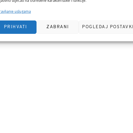
ativno utjecati na određene karakteristike i funkcije.
avljanje uslugama
PRIHVATI
ZABRANI
POGLEDAJ POSTAVK