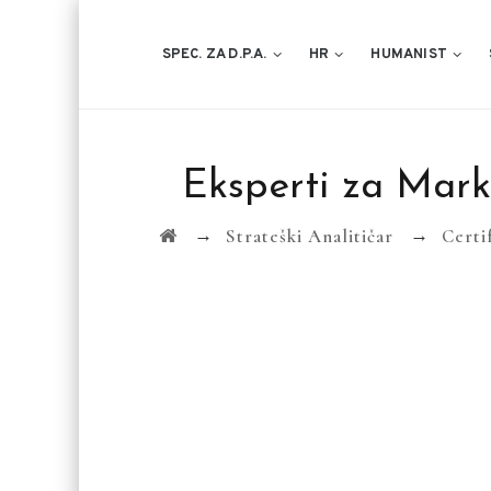
SPEC. ZA D.P.A.
HR
HUMANIST
Eksperti za Mark
→
→
Strateški Analitičar
Certi