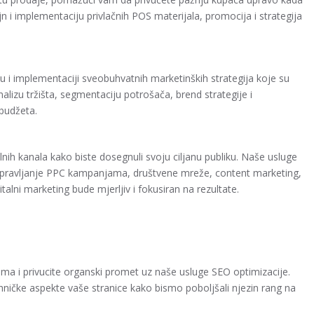
n i implementaciju privlačnih POS materijala, promocija i strategija
u i implementaciji sveobuhvatnih marketinških strategija koje su
lizu tržišta, segmentaciju potrošača, brend strategije i
budžeta.
nih kanala kako biste dosegnuli svoju ciljanu publiku. Naše usluge
 upravljanje PPC kampanjama, društvene mreže, content marketing,
talni marketing bude mjerljiv i fokusiran na rezultate.
icama i privucite organski promet uz naše usluge SEO optimizacije.
tehničke aspekte vaše stranice kako bismo poboljšali njezin rang na