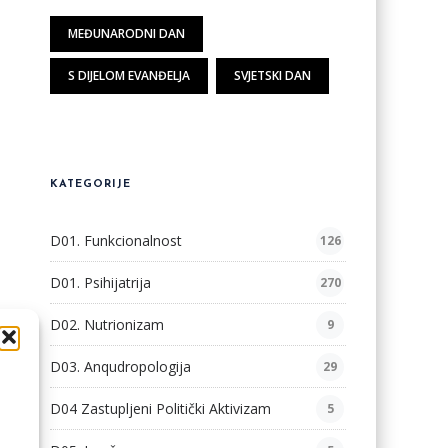
MEĐUNARODNI DAN
S DIJELOM EVANĐELJA
SVJETSKI DAN
KATEGORIJE
D01. Funkcionalnost
126
D01. Psihijatrija
270
D02. Nutrionizam
9
D03. Anqudropologija
29
D04 Zastupljeni Politički Aktivizam
5