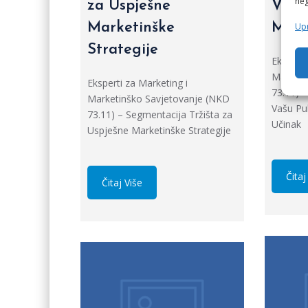
neg
za Uspješne
Vašu
Marketinške
Maks
Upr
Strategije
Eksperti
Marketi
Eksperti za Marketing i
73.11) –
Marketinško Savjetovanje (NKD
Vašu Pu
73.11) – Segmentacija Tržišta za
Učinak
Uspješne Marketinške Strategije
Čitaj
Čitaj Više