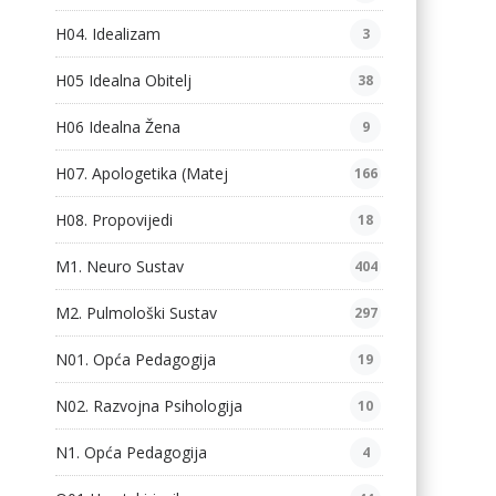
H04. Idealizam
3
H05 Idealna Obitelj
38
H06 Idealna Žena
9
H07. Apologetika (Matej
166
H08. Propovijedi
18
M1. Neuro Sustav
404
M2. Pulmološki Sustav
297
N01. Opća Pedagogija
19
N02. Razvojna Psihologija
10
N1. Opća Pedagogija
4