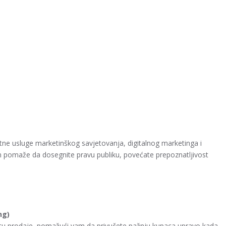
ne usluge marketinškog savjetovanja, digitalnog marketinga i
 pomaže da dosegnite pravu publiku, povećate prepoznatljivost
ng)
tu prodaje, pomažući vam da privučete pažnju kupaca upravo kada