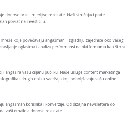
 donose brze i mjerljive rezultate. Naši stručnjaci prate
an povrat na investiciju.
e mreže koje povećavaju angažman i izgradnju zajednice oko vašeg
upravljanje oglasima i analizu performansi na platformama kao što su
ači i angažira vašu ciljanu publiku. Naše usluge content marketinga
infografika i drugih oblika sadržaja koji poboljšavaju vašu online
u angažman korisnika i konverzije. Od dizajna newslettera do
 da vaši emailovi donose rezultate.