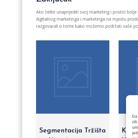
Ako želite unaprijediti svoj marketing i postići bol
digitalnog marketinga i marketinga na mjestu prod
razgovarali o tome kako možemo podržati vaše pos
Da 
i/i
omo
Segmentacija Tržišta
Kako 
jed