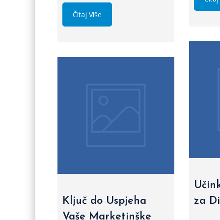
Čitaj Više
Učink
Ključ do Uspjeha
za Di
Vaše Marketinške