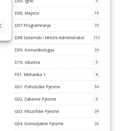
D05. Igrač
5
D06. Majstor
19
D07 Programiranje
73
E
D08 Sistemski i Mrežni Administrator
113
D09. Komunikologija
24
D10. Iskustva
5
F01. Mehanika 1
8
G01. Psihološke Pjesme
54
G02. Zabavne Pjesme
6
G03. Filozofske Pjesme
29
G04. Domoljubne Pjesme
26