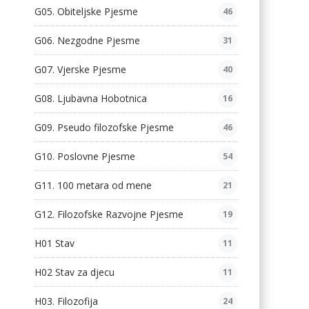
G05. Obiteljske Pjesme
46
G06. Nezgodne Pjesme
31
G07. Vjerske Pjesme
40
G08. Ljubavna Hobotnica
16
G09. Pseudo filozofske Pjesme
46
G10. Poslovne Pjesme
54
G11. 100 metara od mene
21
G12. Filozofske Razvojne Pjesme
19
H01 Stav
11
H02 Stav za djecu
11
H03. Filozofija
24