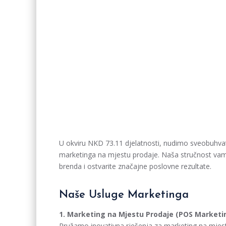
U okviru NKD 73.11 djelatnosti, nudimo sveobuhvat
marketinga na mjestu prodaje. Naša stručnost vam
brenda i ostvarite značajne poslovne rezultate.
Naše Usluge Marketinga
1. Marketing na Mjestu Prodaje (POS Marketi
Pružamo inovativna rješenja za marketing na mjes