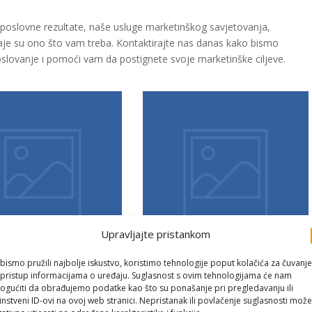
je poslovne rezultate, naše usluge marketinškog savjetovanja,
aje su ono što vam treba. Kontaktirajte nas danas kako bismo
lovanje i pomoći vam da postignete svoje marketinške ciljeve.
Upravljajte pristankom
bismo pružili najbolje iskustvo, koristimo tehnologije poput kolačića za čuvanje
li pristup informacijama o uređaju. Suglasnost s ovim tehnologijama će nam
gućiti da obrađujemo podatke kao što su ponašanje pri pregledavanju ili
Precizno Ciljati
Kreiranje
instveni ID-ovi na ovoj web stranici. Nepristanak ili povlačenje suglasnosti može