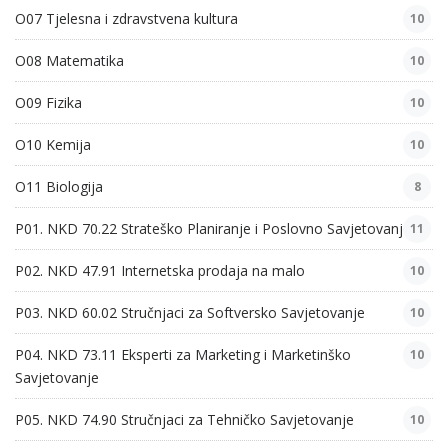
O07 Tjelesna i zdravstvena kultura
10
O08 Matematika
10
O09 Fizika
10
O10 Kemija
10
O11 Biologija
8
P01. NKD 70.22 Strateško Planiranje i Poslovno Savjetovanje
11
P02. NKD 47.91 Internetska prodaja na malo
10
P03. NKD 60.02 Stručnjaci za Softversko Savjetovanje
10
P04. NKD 73.11 Eksperti za Marketing i Marketinško
10
Savjetovanje
P05. NKD 74.90 Stručnjaci za Tehničko Savjetovanje
10