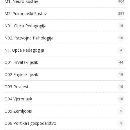
M1. Neuro Sustav
404
M2. Pulmološki Sustav
297
N01. Opća Pedagogija
19
N02. Razvojna Psihologija
10
N1. Opća Pedagogija
4
O01 Hrvatski jezik
44
O02 Engleski jezik
19
O03 Povijest
10
O04 Vjeronauk
10
O05 Zemljopis
9
O06 Politika i gospodarstvo
9