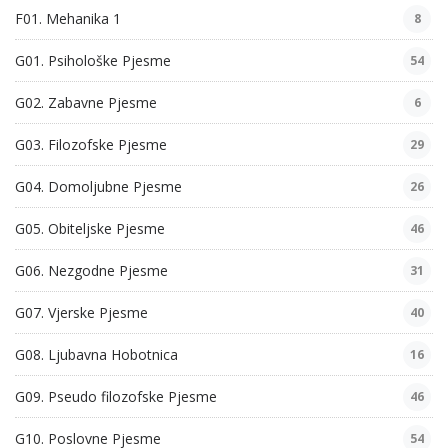
F01. Mehanika 1
8
G01. Psihološke Pjesme
54
G02. Zabavne Pjesme
6
G03. Filozofske Pjesme
29
G04. Domoljubne Pjesme
26
G05. Obiteljske Pjesme
46
G06. Nezgodne Pjesme
31
G07. Vjerske Pjesme
40
G08. Ljubavna Hobotnica
16
G09. Pseudo filozofske Pjesme
46
G10. Poslovne Pjesme
54