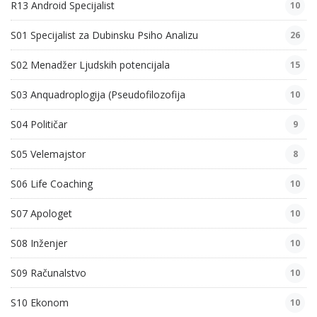
R13 Android Specijalist
10
S01 Specijalist za Dubinsku Psiho Analizu
26
S02 Menadžer Ljudskih potencijala
15
S03 Anquadroplogija (Pseudofilozofija
10
S04 Političar
9
S05 Velemajstor
8
S06 Life Coaching
10
S07 Apologet
10
S08 Inženjer
10
S09 Računalstvo
10
S10 Ekonom
10