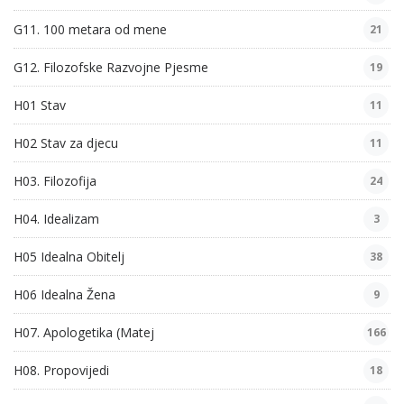
G11. 100 metara od mene
21
G12. Filozofske Razvojne Pjesme
19
H01 Stav
11
H02 Stav za djecu
11
H03. Filozofija
24
H04. Idealizam
3
H05 Idealna Obitelj
38
H06 Idealna Žena
9
H07. Apologetika (Matej
166
H08. Propovijedi
18