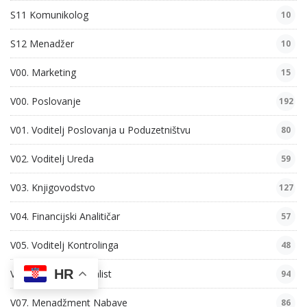
S11 Komunikolog
10
S12 Menadžer
10
V00. Marketing
15
V00. Poslovanje
192
V01. Voditelj Poslovanja u Poduzetništvu
80
V02. Voditelj Ureda
59
V03. Knjigovodstvo
127
V04. Financijski Analitičar
57
V05. Voditelj Kontrolinga
48
HR
V06. Porezni Specijalist
94
V07. Menadžment Nabave
86