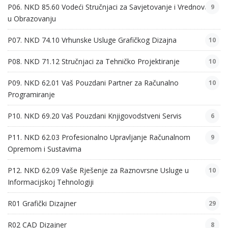
P06. NKD 85.60 Vodeći Stručnjaci za Savjetovanje i Vrednovanje
9
u Obrazovanju
P07. NKD 74.10 Vrhunske Usluge Grafičkog Dizajna
10
P08. NKD 71.12 Stručnjaci za Tehničko Projektiranje
10
P09. NKD 62.01 Vaš Pouzdani Partner za Računalno
10
Programiranje
P10. NKD 69.20 Vaš Pouzdani Knjigovodstveni Servis
6
P11. NKD 62.03 Profesionalno Upravljanje Računalnom
9
Opremom i Sustavima
P12. NKD 62.09 Vaše Rješenje za Raznovrsne Usluge u
10
Informacijskoj Tehnologiji
R01 Grafički Dizajner
29
R02 CAD Dizajner
8