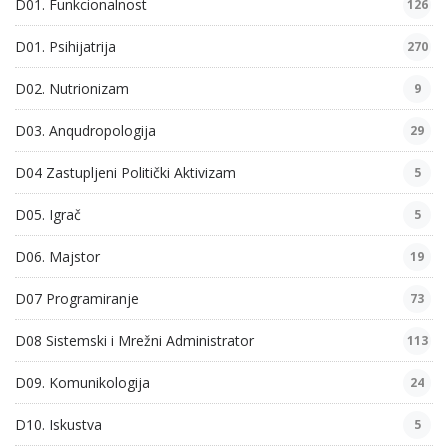
D01. Funkcionalnost
126
D01. Psihijatrija
270
D02. Nutrionizam
9
D03. Anqudropologija
29
D04 Zastupljeni Politički Aktivizam
5
D05. Igrač
5
D06. Majstor
19
D07 Programiranje
73
D08 Sistemski i Mrežni Administrator
113
D09. Komunikologija
24
D10. Iskustva
5