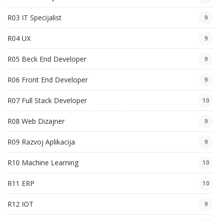
R03 IT Specijalist
9
R04 UX
9
R05 Beck End Developer
9
R06 Front End Developer
9
R07 Full Stack Developer
10
R08 Web Dizajner
9
R09 Razvoj Aplikacija
9
R10 Machine Learning
10
R11 ERP
10
R12 IOT
9