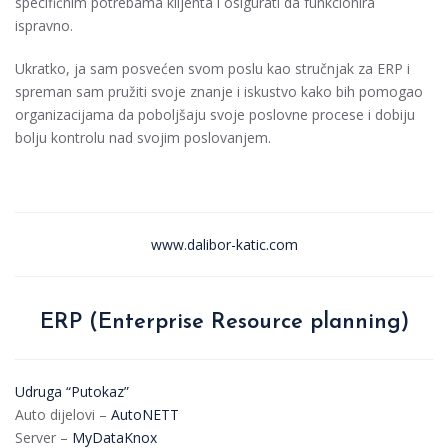
specifičnim potrebama klijenta i osigurati da funkcionira
ispravno.
Ukratko, ja sam posvećen svom poslu kao stručnjak za ERP i
spreman sam pružiti svoje znanje i iskustvo kako bih pomogao
organizacijama da poboljšaju svoje poslovne procese i dobiju
bolju kontrolu nad svojim poslovanjem.
www.dalibor-katic.com
ERP (Enterprise Resource planning)
Udruga “Putokaz”
Auto dijelovi –
AutoNETT
Server –
MyDataKnox