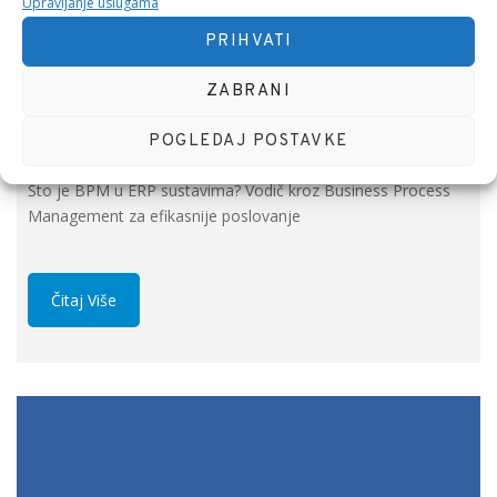
Upravljanje uslugama
PRIHVATI
ZABRANI
Što je BPM u ERP sustavima?
POGLEDAJ POSTAVKE
Što je BPM u ERP sustavima? Vodič kroz Business Process
Management za efikasnije poslovanje
Čitaj Više