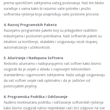
prema specifičnim zahtjevima vašeg poslovanja. Naš tim blisko
surađuje s vama kako bi razumio vaše potrebe i pružio
softverska rješenja koja unapređuju vaše poslovne procese.
4. Razvoj Programskih Paketa
Razvijamo programske pakete koji su prilagođeni različitim
industrijama i poslovnim potrebama. Naši softverski paketi su
intuitivni za korištenje, skalabilni i osiguravaju visok stupanj
automatizacije i učinkovitosti.
5. Ažuriranje i Nadopuna Softvera
Redovito ažuriramo i nadopunjujemo vaš softver kako bismo
osigurali da je uvijek u skladu s najnovijim tehnološkim
standardima i sigurnosnim zahtjevima. Naše usluge osiguravaju
da vaš softver uvijek radi optimalno i da je zaštićen od
potencijalnih prijetnji.
6. Programska Podrška i Održavanje
Nudimo kontinuiranu podršku i održavanje softverskih rješenja
kako bismo osigurali njihov neprekidan rad i brz odgovor na sve