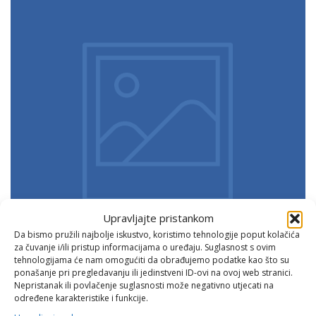
Upravljajte pristankom
Da bismo pružili najbolje iskustvo, koristimo tehnologije poput kolačića
za čuvanje i/ili pristup informacijama o uređaju. Suglasnost s ovim
tehnologijama će nam omogućiti da obrađujemo podatke kao što su
ponašanje pri pregledavanju ili jedinstveni ID-ovi na ovoj web stranici.
Nepristanak ili povlačenje suglasnosti može negativno utjecati na
određene karakteristike i funkcije.
Napredna Rješenja za Varijable