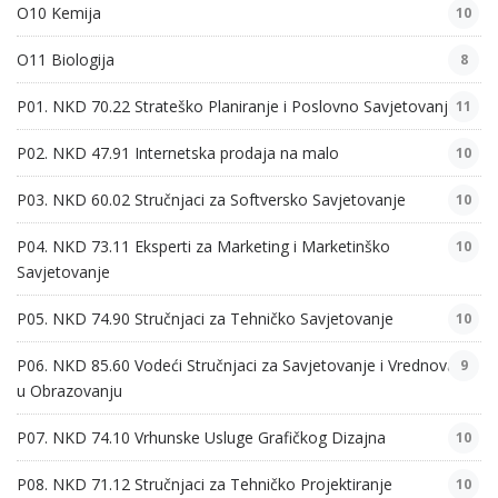
O10 Kemija
10
O11 Biologija
8
P01. NKD 70.22 Strateško Planiranje i Poslovno Savjetovanje
11
P02. NKD 47.91 Internetska prodaja na malo
10
P03. NKD 60.02 Stručnjaci za Softversko Savjetovanje
10
P04. NKD 73.11 Eksperti za Marketing i Marketinško
10
Savjetovanje
P05. NKD 74.90 Stručnjaci za Tehničko Savjetovanje
10
P06. NKD 85.60 Vodeći Stručnjaci za Savjetovanje i Vrednovanje
9
u Obrazovanju
P07. NKD 74.10 Vrhunske Usluge Grafičkog Dizajna
10
P08. NKD 71.12 Stručnjaci za Tehničko Projektiranje
10