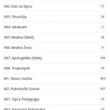
H02 Stav za djecu
11
H03. Filozofija
24
H04. Idealizam
3
H05 Idealna Obitelj
38
H06 Idealna Žena
9
H07. Apologetika (Matej
166
H08. Propovijedi
18
M1. Neuro Sustav
404
M2. Pulmološki Sustav
297
N01. Opća Pedagogija
19
N02. Razvojna Psihologija
10