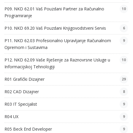
P09. NKD 62.01 Vaš Pouzdani Partner za Računalno
10
Programiranje
P10. NKD 69.20 Vaš Pouzdani Knjigovodstveni Servis
6
P11. NKD 62.03 Profesionalno Upravljanje Računalnom
9
Opremom i Sustavima
P12. NKD 62.09 Vaše Rješenje za Raznovrsne Usluge u
10
Informacijskoj Tehnologiji
R01 Grafički Dizajner
29
R02 CAD Dizajner
8
R03 IT Specijalist
9
R04 UX
9
R05 Beck End Developer
9