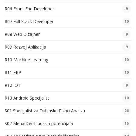
R06 Front End Developer
9
R07 Full Stack Developer
10
R08 Web Dizajner
9
R09 Razvoj Aplikacija
9
R10 Machine Learning
10
R11 ERP
10
R12 IOT
9
R13 Android Specijalist
10
S01 Specijalist za Dubinsku Psiho Analizu
26
S02 Menadžer Ljudskih potencijala
15