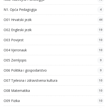
N1. Opća Pedagogija
4
O01 Hrvatski jezik
44
O02 Engleski jezik
19
O03 Povijest
10
O04 Vjeronauk
10
O05 Zemljopis
9
O06 Politika i gospodarstvo
9
O07 Tjelesna i zdravstvena kultura
10
O08 Matematika
10
O09 Fizika
10