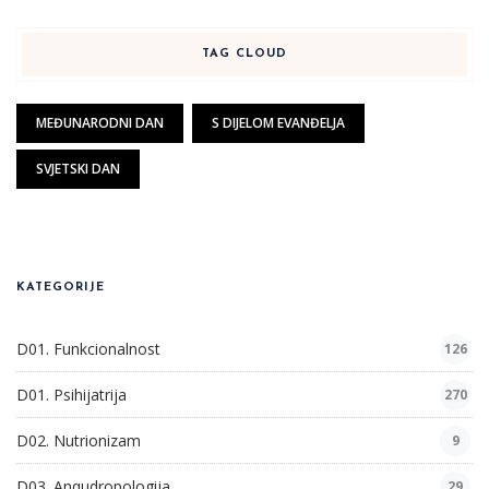
TAG CLOUD
MEĐUNARODNI DAN
S DIJELOM EVANĐELJA
SVJETSKI DAN
KATEGORIJE
D01. Funkcionalnost
126
D01. Psihijatrija
270
D02. Nutrionizam
9
D03. Anqudropologija
29