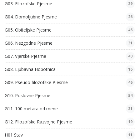
G03. Filozofske Pjesme
29
G04. Domoljubne Pjesme
26
G05. Obiteljske Pjesme
46
G06. Nezgodne Pjesme
31
G07. Vjerske Pjesme
40
G08. Ljubavna Hobotnica
16
G09. Pseudo filozofske Pjesme
46
G10. Poslovne Pjesme
54
G11. 100 metara od mene
21
G12. Filozofske Razvojne Pjesme
19
H01 Stav
11