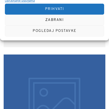
Upravljanje uslugama
PRIHVATI
Vaš Pouzdani Partner za Računalno Programiranje (NKD
62.01) – Napredna Rješenja za Varijable
ZABRANI
POGLEDAJ POSTAVKE
Čitaj Više