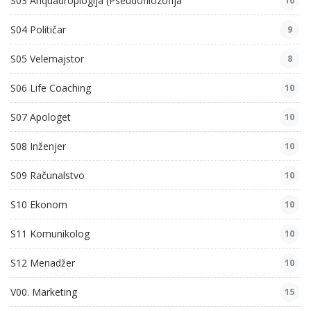
S03 Anquadroplogija (Pseudofilozofija
10
S04 Političar
9
S05 Velemajstor
8
S06 Life Coaching
10
S07 Apologet
10
S08 Inženjer
10
S09 Računalstvo
10
S10 Ekonom
10
S11 Komunikolog
10
S12 Menadžer
10
V00. Marketing
15