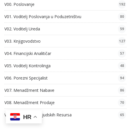
V00. Poslovanje
192
V01. Voditelj Poslovanja u Poduzetništvu
80
V02. Voditelj Ureda
59
V03. Knjigovodstvo
127
V04. Financijski Analitičar
57
V05. Voditelj Kontrolinga
48
V06. Porezni Specijalist
94
V07. Menadžment Nabave
86
V08. Menadžment Prodaje
70
V09. Menadžment Ljudskih Resursa
65
HR