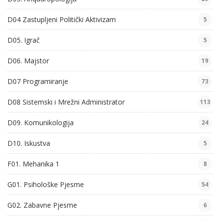
D04 Zastupljeni Politički Aktivizam
5
D05. Igrač
5
D06. Majstor
19
D07 Programiranje
73
D08 Sistemski i Mrežni Administrator
113
D09. Komunikologija
24
D10. Iskustva
5
F01. Mehanika 1
8
G01. Psihološke Pjesme
54
G02. Zabavne Pjesme
6