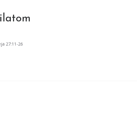
ilatom
eja 27:11-26