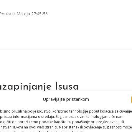
 Pouka iz Mateja 27:45-56
azapinjanje Isusa
Upravljajte pristankom
ateja 27:32-44
bismo pružili najbolje iskustvo, koristimo tehnologije poput kolačića za čuvanje
li pristup informacijama o uređaju. Suglasnost s ovim tehnologijama će nam
gućiti da obrađujemo podatke kao što su ponašanje pri pregledavanju ili
instveni ID-ovi na ovoj web stranici. Nepristanak ili povlačenje suglasnosti može