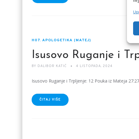
neg
Upr
H07. APOLOGETIKA (MATEJ)
Isusovo Ruganje i Trp
BY
DALIBOR KATIĆ
4 LISTOPADA, 2024
Isusovo Ruganje i Trpljenje: 12 Pouka iz Mateja 27:2
ČITAJ VIŠE