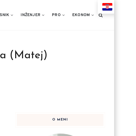
HR
SNIK
INŽENJER
PRO
EKONOM
a (Matej)
O MENI