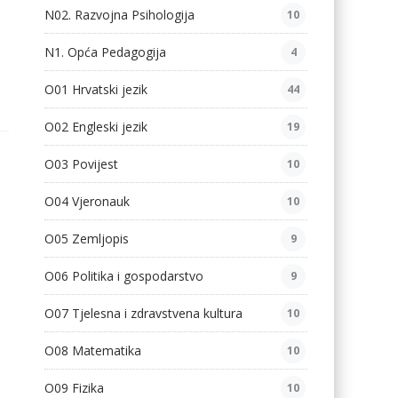
N02. Razvojna Psihologija
10
N1. Opća Pedagogija
4
O01 Hrvatski jezik
44
O02 Engleski jezik
19
O03 Povijest
10
O04 Vjeronauk
10
O05 Zemljopis
9
O06 Politika i gospodarstvo
9
O07 Tjelesna i zdravstvena kultura
10
O08 Matematika
10
O09 Fizika
10