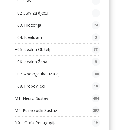
H01 Stav
11
H02 Stav za djecu
11
H03. Filozofija
24
H04. Idealizam
3
H05 Idealna Obitelj
38
H06 Idealna Žena
9
H07. Apologetika (Matej
166
H08. Propovijedi
18
M1. Neuro Sustav
404
M2. Pulmološki Sustav
297
N01. Opća Pedagogija
19