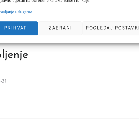
ativno utjecati na određene karakteristike i funkcije.
avljanje uslugama
PRIHVATI
ZABRANI
POGLEDAJ POSTAVK
ljenje
7-31