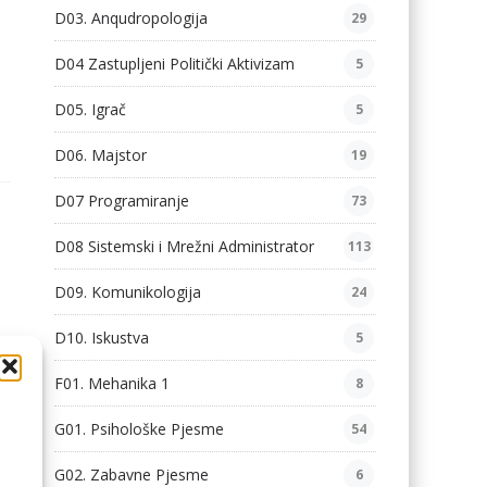
D03. Anqudropologija
29
D04 Zastupljeni Politički Aktivizam
5
D05. Igrač
5
D06. Majstor
19
D07 Programiranje
73
D08 Sistemski i Mrežni Administrator
113
D09. Komunikologija
24
D10. Iskustva
5
F01. Mehanika 1
8
G01. Psihološke Pjesme
54
G02. Zabavne Pjesme
6