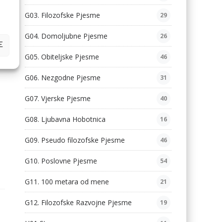
G03. Filozofske Pjesme
29
G04. Domoljubne Pjesme
26
E
G05. Obiteljske Pjesme
46
G06. Nezgodne Pjesme
31
G07. Vjerske Pjesme
40
G08. Ljubavna Hobotnica
16
G09. Pseudo filozofske Pjesme
46
G10. Poslovne Pjesme
54
G11. 100 metara od mene
21
G12. Filozofske Razvojne Pjesme
19