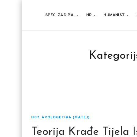
SPEC. ZA D.P.A.
HR
HUMANIST
Kategorij
H07. APOLOGETIKA (MATEJ)
Teorija Krađe Tijela 