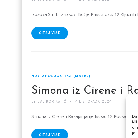
Isusova Smrt i Znakovi Božje Prisutnosti: 12 Ključnih
ČITAJ VIŠE
H07. APOLOGETIKA (MATEJ)
Simona iz Cirene i R
BY
DALIBOR KATIĆ
4 LISTOPADA, 2024
Simona iz Cirene i Razapinjanje Isusa: 12 Pouka iz M
Da 
i/i
omo
jed
ČITAJ VIŠE