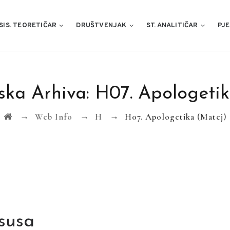
SIS. TEORETIČAR
DRUŠTVENJAK
ST. ANALITIČAR
PJE
ska Arhiva:
H07. Apologetik
→
→
→
Web Info
H
H07. Apologetika (Matej)
Isusa