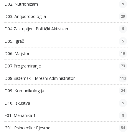
D02. Nutrionizam
9
D03. Anqudropologija
29
D04 Zastupljeni Politički Aktivizam
5
D05. Igrač
5
D06. Majstor
19
D07 Programiranje
73
D08 Sistemski i Mrežni Administrator
113
D09. Komunikologija
24
D10. Iskustva
5
F01. Mehanika 1
8
G01. Psihološke Pjesme
54