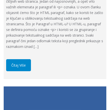
čitljivih web stranica. Jedan od najosnovnijih, a opet vrlo
važnih elemenata je paragraf ili <p> oznaka. U ovom članku
objasnit ćemo što je HTML paragraf, kako se koristi te zašto
je ključan u oblikovanju tekstualnog sadržaja na web
stranicama. Što je Paragraf u HTML-u? U HTML-u, paragraf
se definira pomoću oznake <p> i koristi se za grupiranje i
prikazivanje tekstualnog sadržaja na web stranici. Svaki
paragraf čini jedan odlomak teksta koji preglednik prikazuje s
razmakom iznad […]
Čitaj Više