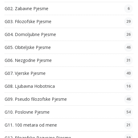
G02. Zabavne Pjesme
6
G03. Filozofske Pjesme
29
G04. Domoljubne Pjesme
26
G05. Obiteljske Pjesme
46
G06. Nezgodne Pjesme
31
G07. Vjerske Pjesme
40
G08. Ljubavna Hobotnica
16
G09. Pseudo filozofske Pjesme
46
G10. Poslovne Pjesme
54
G11. 100 metara od mene
21
G12. Filozofske Razvojne Pjesme
19