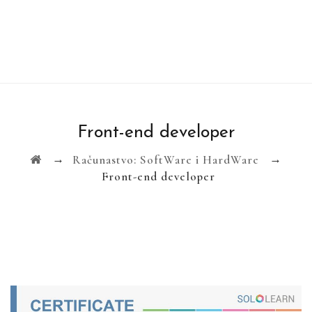
Front-end developer
→
→
Računastvo: SoftWare i HardWare
Front-end developer