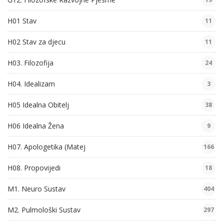
H01 Stav
11
H02 Stav za djecu
11
H03. Filozofija
24
H04. Idealizam
3
H05 Idealna Obitelj
38
H06 Idealna Žena
9
H07. Apologetika (Matej
166
H08. Propovijedi
18
M1. Neuro Sustav
404
M2. Pulmološki Sustav
297