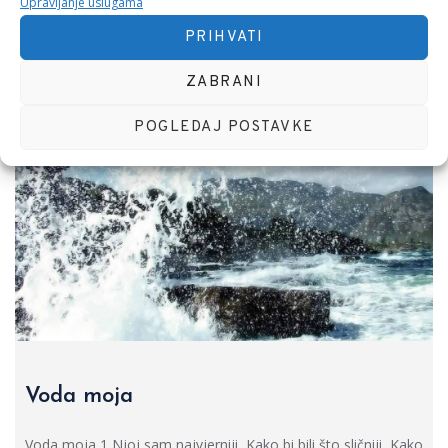
Upravljanje uslugama
PRIHVATI
ZABRANI
POGLEDAJ POSTAVKE
Voda moja
Voda moja 1 Njoj sam najvjerniji, Kako bi bili što sličniji, Kako