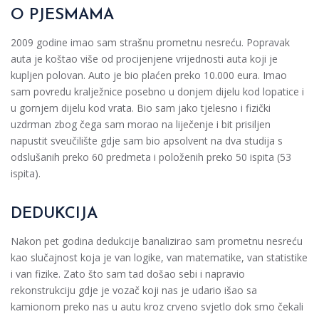
O PJESMAMA
2009 godine imao sam strašnu prometnu nesreću. Popravak
auta je koštao više od procijenjene vrijednosti auta koji je
kupljen polovan. Auto je bio plaćen preko 10.000 eura. Imao
sam povredu kralježnice posebno u donjem dijelu kod lopatice i
u gornjem dijelu kod vrata. Bio sam jako tjelesno i fizički
uzdrman zbog čega sam morao na liječenje i bit prisiljen
napustit sveučilište gdje sam bio apsolvent na dva studija s
odslušanih preko 60 predmeta i položenih preko 50 ispita (53
ispita).
DEDUKCIJA
Nakon pet godina dedukcije banalizirao sam prometnu nesreću
kao slučajnost koja je van logike, van matematike, van statistike
i van fizike. Zato što sam tad došao sebi i napravio
rekonstrukciju gdje je vozač koji nas je udario išao sa
kamionom preko nas u autu kroz crveno svjetlo dok smo čekali