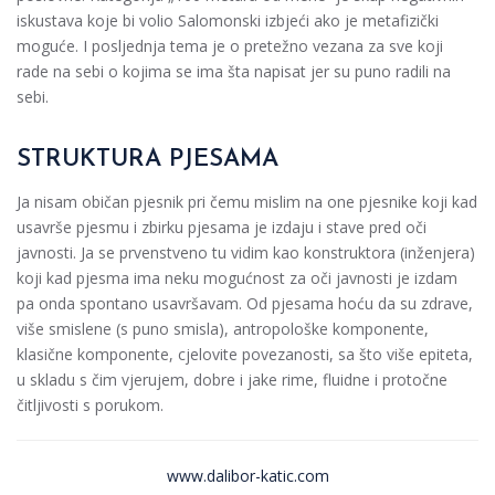
iskustava koje bi volio Salomonski izbjeći ako je metafizički
moguće. I posljednja tema je o pretežno vezana za sve koji
rade na sebi o kojima se ima šta napisat jer su puno radili na
sebi.
STRUKTURA PJESAMA
Ja nisam običan pjesnik pri čemu mislim na one pjesnike koji kad
usavrše pjesmu i zbirku pjesama je izdaju i stave pred oči
javnosti. Ja se prvenstveno tu vidim kao konstruktora (inženjera)
koji kad pjesma ima neku mogućnost za oči javnosti je izdam
pa onda spontano usavršavam. Od pjesama hoću da su zdrave,
više smislene (s puno smisla), antropološke komponente,
klasične komponente, cjelovite povezanosti, sa što više epiteta,
u skladu s čim vjerujem, dobre i jake rime, fluidne i protočne
čitljivosti s porukom.
www.dalibor-katic.com