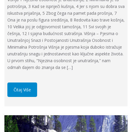
potrošnja, 3 Kad se ispriječi kušnja, 4 Jer s njom su dobra sva
iskustva prijašnja, 5 Zbog čega na pamet pada prošnja, 7
Ona je na poslu figura središnja, 8 Redovita kao trave košnja,
10 Velika joj je odgovornost tamošnja, 11 Svi svojih je
češnja, 12 I sjajna budućnost sutrašnja. Višnja – Pjesma o
Unutrašnjoj Snazi i Postojanosti Unutrašnja Osobnost i
Minimalna Potrošnja Višnja je pjesma koja duboko istražuje
unutrašnju snagu i jednostavnost kao ključne aspekte života.
U prvom stihu, “Njezina osobnost je unutrašnja,” nam
odmah dajem do znanja da se […]
Čitaj Više