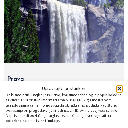
Prava
Upravljajte pristankom
Prava 1 Jedno drugo nosimo, Jedno na drugo mislimo. Dobro
Da bismo pružili najbolje iskustvo, koristimo tehnologije poput kolačića
zajedno izgledamo, Isto tako razmišljamo.
za čuvanje i/ili pristup informacijama o uređaju. Suglasnost s ovim
tehnologijama će nam omogućiti da obrađujemo podatke kao što su
ponašanje pri pregledavanju ili jedinstveni ID-ovi na ovoj web stranici.
Nepristanak ili povlačenje suglasnosti može negativno utjecati na
određene karakteristike i funkcije.
Čitaj Više