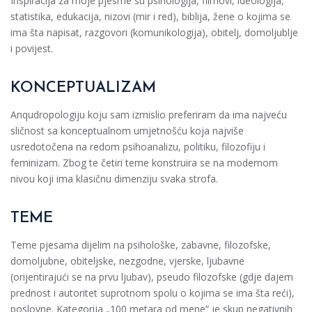
Inspiracija za moje pjesme su psihologija, filmovi, ideologija,
statistika, edukacija, nizovi (mir i red), biblija, žene o kojima se
ima šta napisat, razgovori (komunikologija), obitelj, domoljublje
i povijest.
KONCEPTUALIZAM
Anqudropologiju koju sam izmislio preferiram da ima najveću
sličnost sa konceptualnom umjetnošću koja najviše
usredotočena na redom psihoanalizu, politiku, filozofiju i
feminizam. Zbog te četiri teme konstruira se na modernom
nivou koji ima klasičnu dimenziju svaka strofa.
TEME
Teme pjesama dijelim na psihološke, zabavne, filozofske,
domoljubne, obiteljske, nezgodne, vjerske, ljubavne
(orijentirajući se na prvu ljubav), pseudo filozofske (gdje dajem
prednost i autoritet suprotnom spolu o kojima se ima šta reći),
poslovne. Kategorija „100 metara od mene“ je skup negativnih