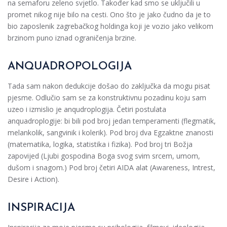
na semaforu zeleno svjetlo. Također kad smo se uključili u
promet nikog nije bilo na cesti. Ono što je jako čudno da je to
bio zaposlenik zagrebačkog holdinga koji je vozio jako velikom
brzinom puno iznad ograničenja brzine.
ANQUADROPOLOGIJA
Tada sam nakon dedukcije došao do zaključka da mogu pisat
pjesme. Odlučio sam se za konstruktivnu pozadinu koju sam
uzeo i izmislio je anqudroplogija. Četiri postulata
anquadroplogije: bi bili pod broj jedan temperamenti (flegmatik,
melankolik, sangvinik i kolerik). Pod broj dva Egzaktne znanosti
(matematika, logika, statistika i fizika). Pod broj tri Božja
zapovijed (Ljubi gospodina Boga svog svim srcem, umom,
dušom i snagom.) Pod broj četiri AIDA alat (Awareness, Intrest,
Desire i Action).
INSPIRACIJA