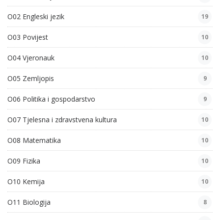
O02 Engleski jezik
19
O03 Povijest
10
O04 Vjeronauk
10
O05 Zemljopis
9
O06 Politika i gospodarstvo
9
O07 Tjelesna i zdravstvena kultura
10
O08 Matematika
10
O09 Fizika
10
O10 Kemija
10
O11 Biologija
8