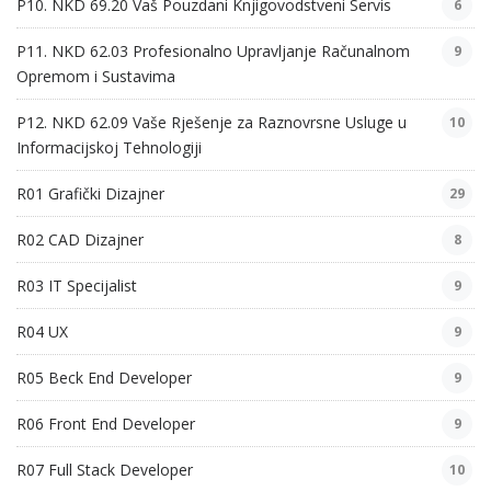
P10. NKD 69.20 Vaš Pouzdani Knjigovodstveni Servis
6
P11. NKD 62.03 Profesionalno Upravljanje Računalnom
9
Opremom i Sustavima
P12. NKD 62.09 Vaše Rješenje za Raznovrsne Usluge u
10
Informacijskoj Tehnologiji
R01 Grafički Dizajner
29
R02 CAD Dizajner
8
R03 IT Specijalist
9
R04 UX
9
R05 Beck End Developer
9
R06 Front End Developer
9
R07 Full Stack Developer
10