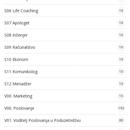
S06 Life Coaching
10
S07 Apologet
10
S08 Inženjer
10
S09 Računalstvo
10
S10 Ekonom
10
S11 Komunikolog
10
S12 Menadžer
10
V00. Marketing
15
V00. Poslovanje
192
V01. Voditelj Poslovanja u Poduzetništvu
80