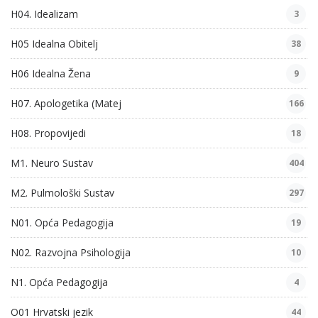
H04. Idealizam
3
H05 Idealna Obitelj
38
H06 Idealna Žena
9
H07. Apologetika (Matej
166
H08. Propovijedi
18
M1. Neuro Sustav
404
M2. Pulmološki Sustav
297
N01. Opća Pedagogija
19
N02. Razvojna Psihologija
10
N1. Opća Pedagogija
4
O01 Hrvatski jezik
44