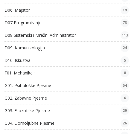
D06. Majstor
19
D07 Programiranje
73
D08 Sistemski i Mrežni Administrator
113
D09. Komunikologija
24
D10. Iskustva
5
F01. Mehanika 1
8
G01. Psihološke Pjesme
54
G02. Zabavne Pjesme
6
G03. Filozofske Pjesme
29
G04. Domoljubne Pjesme
26