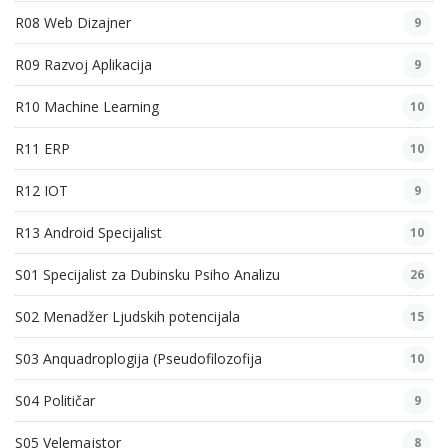
R08 Web Dizajner
9
R09 Razvoj Aplikacija
9
R10 Machine Learning
10
R11 ERP
10
R12 IOT
9
R13 Android Specijalist
10
S01 Specijalist za Dubinsku Psiho Analizu
26
S02 Menadžer Ljudskih potencijala
15
S03 Anquadroplogija (Pseudofilozofija
10
S04 Političar
9
S05 Velemajstor
8