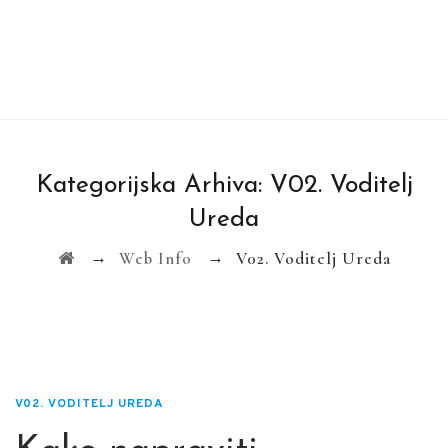
Kategorijska Arhiva:
V02. Voditelj
Ureda
→
→
Web Info
V02. Voditelj Ureda
V02. VODITELJ UREDA