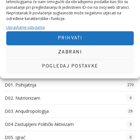
tehnologijama će nam omogućiti da obrađujemo podatke kao što su
MEĐUNARODNI DAN
S DIJELOM EVANĐELJA
ponašanje pri pregledavanju ili jedinstveni ID-ovi na ovoj web stranici.
Nepristanak ili povlačenje suglasnosti može negativno utjecati na
određene karakteristike i funkcije.
SVJETSKI DAN
Upravljanje uslugama
PRIHVATI
ZABRANI
KATEGORIJE
POGLEDAJ POSTAVKE
D01. Funkcionalnost
126
D01. Psihijatrija
270
D02. Nutrionizam
9
D03. Anqudropologija
29
D04 Zastupljeni Politički Aktivizam
5
D05. Igrač
5