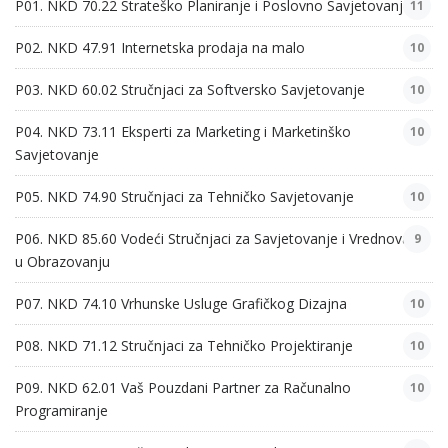
P01. NKD 70.22 Strateško Planiranje i Poslovno Savjetovanje
11
P02. NKD 47.91 Internetska prodaja na malo
10
P03. NKD 60.02 Stručnjaci za Softversko Savjetovanje
10
P04. NKD 73.11 Eksperti za Marketing i Marketinško
10
Savjetovanje
P05. NKD 74.90 Stručnjaci za Tehničko Savjetovanje
10
P06. NKD 85.60 Vodeći Stručnjaci za Savjetovanje i Vrednovanje
9
u Obrazovanju
P07. NKD 74.10 Vrhunske Usluge Grafičkog Dizajna
10
P08. NKD 71.12 Stručnjaci za Tehničko Projektiranje
10
P09. NKD 62.01 Vaš Pouzdani Partner za Računalno
10
Programiranje