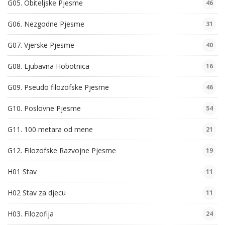
G05. Obiteljske Pjesme
46
G06. Nezgodne Pjesme
31
G07. Vjerske Pjesme
40
G08. Ljubavna Hobotnica
16
G09. Pseudo filozofske Pjesme
46
G10. Poslovne Pjesme
54
G11. 100 metara od mene
21
G12. Filozofske Razvojne Pjesme
19
H01 Stav
11
H02 Stav za djecu
11
H03. Filozofija
24