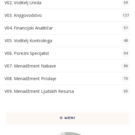
V02. Voditelj Ureda
59
V03. Knjigovodstvo
127
V04. Financijski Analitičar
57
V05. Voditelj Kontrolinga
48
V06. Porezni Specijalist
94
V07. Menadžment Nabave
86
V08. Menadžment Prodaje
70
V09. Menadžment Ljudskih Resursa
65
O MENI