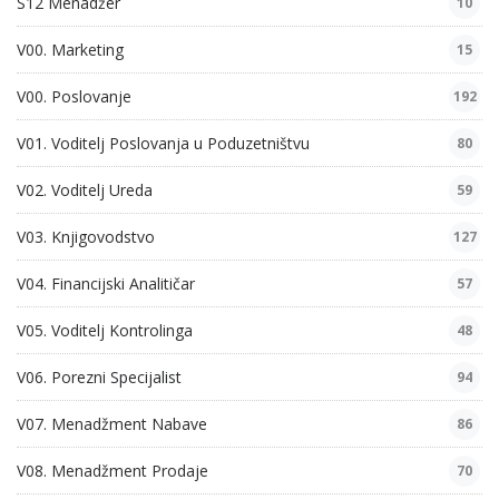
S12 Menadžer
10
V00. Marketing
15
V00. Poslovanje
192
V01. Voditelj Poslovanja u Poduzetništvu
80
V02. Voditelj Ureda
59
V03. Knjigovodstvo
127
V04. Financijski Analitičar
57
V05. Voditelj Kontrolinga
48
V06. Porezni Specijalist
94
V07. Menadžment Nabave
86
V08. Menadžment Prodaje
70