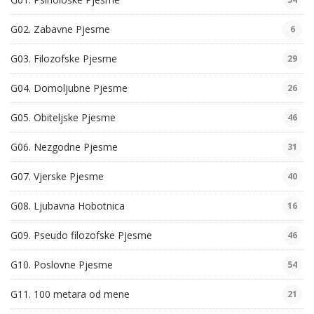
G02. Zabavne Pjesme
6
G03. Filozofske Pjesme
29
G04. Domoljubne Pjesme
26
G05. Obiteljske Pjesme
46
G06. Nezgodne Pjesme
31
G07. Vjerske Pjesme
40
G08. Ljubavna Hobotnica
16
G09. Pseudo filozofske Pjesme
46
G10. Poslovne Pjesme
54
G11. 100 metara od mene
21