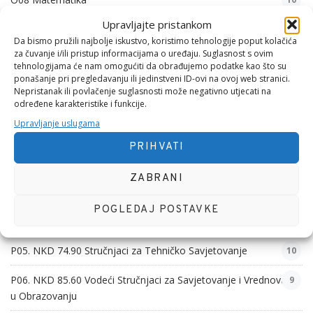
Upravljajte pristankom
O09 Fizika
10
Da bismo pružili najbolje iskustvo, koristimo tehnologije poput kolačića
za čuvanje i/ili pristup informacijama o uređaju. Suglasnost s ovim
O10 Kemija
10
tehnologijama će nam omogućiti da obrađujemo podatke kao što su
ponašanje pri pregledavanju ili jedinstveni ID-ovi na ovoj web stranici.
O11 Biologija
8
Nepristanak ili povlačenje suglasnosti može negativno utjecati na
određene karakteristike i funkcije.
P01. NKD 70.22 Strateško Planiranje i Poslovno Savjetovanje
11
Upravljanje uslugama
P02. NKD 47.91 Internetska prodaja na malo
PRIHVATI
10
P03. NKD 60.02 Stručnjaci za Softversko Savjetovanje
10
ZABRANI
P04. NKD 73.11 Eksperti za Marketing i Marketinško
10
POGLEDAJ POSTAVKE
Savjetovanje
P05. NKD 74.90 Stručnjaci za Tehničko Savjetovanje
10
P06. NKD 85.60 Vodeći Stručnjaci za Savjetovanje i Vrednovanje
9
u Obrazovanju