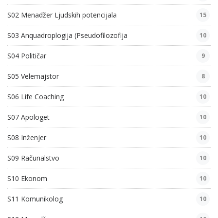
S02 Menadžer Ljudskih potencijala
15
S03 Anquadroplogija (Pseudofilozofija
10
S04 Političar
9
S05 Velemajstor
8
S06 Life Coaching
10
S07 Apologet
10
S08 Inženjer
10
S09 Računalstvo
10
S10 Ekonom
10
S11 Komunikolog
10