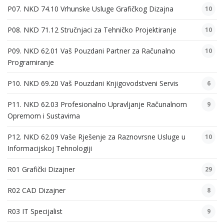
P07. NKD 74.10 Vrhunske Usluge Grafičkog Dizajna
10
P08. NKD 71.12 Stručnjaci za Tehničko Projektiranje
10
P09. NKD 62.01 Vaš Pouzdani Partner za Računalno
10
Programiranje
P10. NKD 69.20 Vaš Pouzdani Knjigovodstveni Servis
6
P11. NKD 62.03 Profesionalno Upravljanje Računalnom
9
Opremom i Sustavima
P12. NKD 62.09 Vaše Rješenje za Raznovrsne Usluge u
10
Informacijskoj Tehnologiji
R01 Grafički Dizajner
29
R02 CAD Dizajner
8
R03 IT Specijalist
9