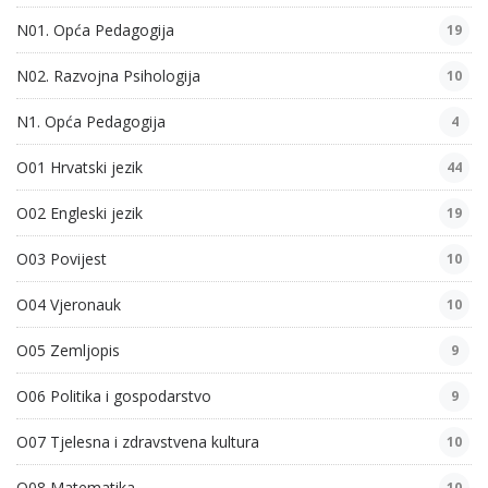
N01. Opća Pedagogija
19
N02. Razvojna Psihologija
10
N1. Opća Pedagogija
4
O01 Hrvatski jezik
44
O02 Engleski jezik
19
O03 Povijest
10
O04 Vjeronauk
10
O05 Zemljopis
9
O06 Politika i gospodarstvo
9
O07 Tjelesna i zdravstvena kultura
10
O08 Matematika
10