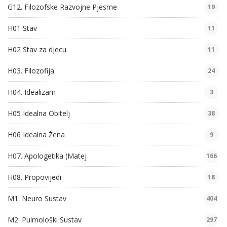
G12. Filozofske Razvojne Pjesme
19
H01 Stav
11
H02 Stav za djecu
11
H03. Filozofija
24
H04. Idealizam
3
H05 Idealna Obitelj
38
H06 Idealna Žena
9
H07. Apologetika (Matej
166
H08. Propovijedi
18
M1. Neuro Sustav
404
M2. Pulmološki Sustav
297