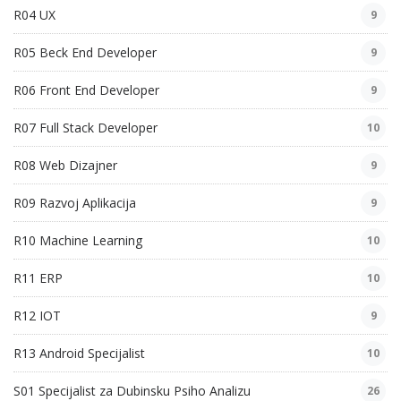
R04 UX
9
R05 Beck End Developer
9
R06 Front End Developer
9
R07 Full Stack Developer
10
R08 Web Dizajner
9
R09 Razvoj Aplikacija
9
R10 Machine Learning
10
R11 ERP
10
R12 IOT
9
R13 Android Specijalist
10
S01 Specijalist za Dubinsku Psiho Analizu
26