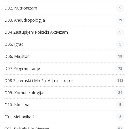
D02. Nutrionizam
9
D03. Anqudropologija
29
D04 Zastupljeni Politički Aktivizam
5
D05. Igrač
5
D06. Majstor
19
D07 Programiranje
73
D08 Sistemski i Mrežni Administrator
113
D09. Komunikologija
24
D10. Iskustva
5
F01. Mehanika 1
8
G01. Psihološke Pjesme
54