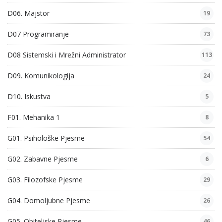
D06. Majstor
19
D07 Programiranje
73
D08 Sistemski i Mrežni Administrator
113
D09. Komunikologija
24
D10. Iskustva
5
F01. Mehanika 1
8
G01. Psihološke Pjesme
54
G02. Zabavne Pjesme
6
G03. Filozofske Pjesme
29
G04. Domoljubne Pjesme
26
G05. Obiteljske Pjesme
46