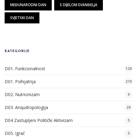
MEĐUNARODNI DAN
S DIJELOM EVANĐELJA
SVJETSKI DAN
KATEGORIJE
D01. Funkcionalnost
126
D01. Psihijatrija
270
D02. Nutrionizam
9
D03. Anqudropologija
29
D04 Zastupljeni Politički Aktivizam
5
D05. Igrač
5