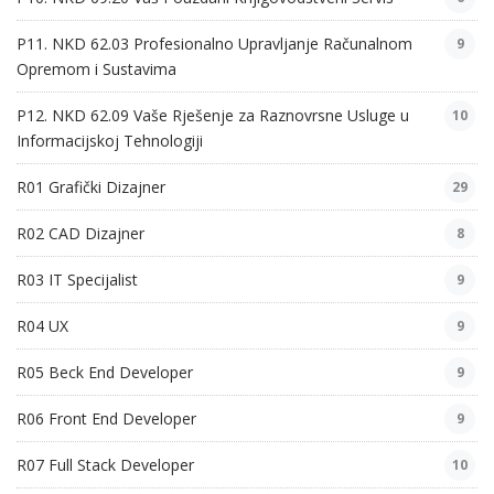
P11. NKD 62.03 Profesionalno Upravljanje Računalnom
9
Opremom i Sustavima
P12. NKD 62.09 Vaše Rješenje za Raznovrsne Usluge u
10
Informacijskoj Tehnologiji
R01 Grafički Dizajner
29
R02 CAD Dizajner
8
R03 IT Specijalist
9
R04 UX
9
R05 Beck End Developer
9
R06 Front End Developer
9
R07 Full Stack Developer
10