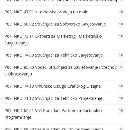
P02. NKD 47.91 Internetska prodaja na malo
10
P03. NKD 60.02 Stručnjaci za Softversko Savjetovanje
10
P04. NKD 73.11 Eksperti za Marketing i Marketinško
10
Savjetovanje
P05. NKD 74.90 Stručnjaci za Tehničko Savjetovanje
10
P06. NKD 85.60 Vodeći Stručnjaci za Savjetovanje i Vrednovanje
9
u Obrazovanju
P07. NKD 74.10 Vrhunske Usluge Grafičkog Dizajna
10
P08. NKD 71.12 Stručnjaci za Tehničko Projektiranje
10
P09. NKD 62.01 Vaš Pouzdani Partner za Računalno
10
Programiranje
P10. NKD 69.20 Vaš Pouzdani Knjigovodstveni Servis
6