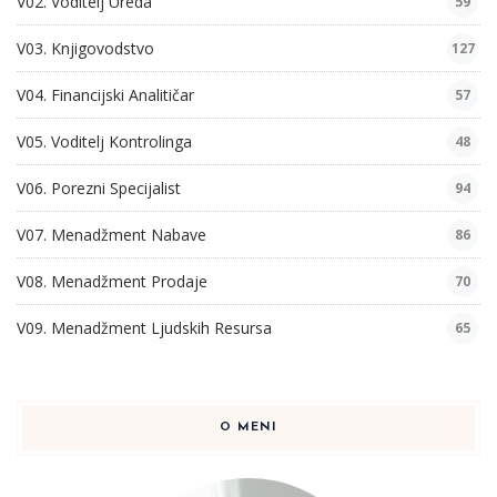
V02. Voditelj Ureda
59
V03. Knjigovodstvo
127
V04. Financijski Analitičar
57
V05. Voditelj Kontrolinga
48
V06. Porezni Specijalist
94
V07. Menadžment Nabave
86
V08. Menadžment Prodaje
70
V09. Menadžment Ljudskih Resursa
65
O MENI