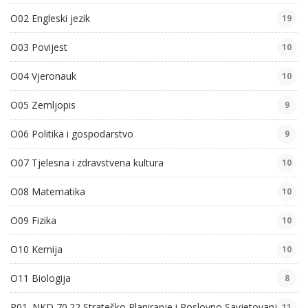
O02 Engleski jezik
19
O03 Povijest
10
O04 Vjeronauk
10
O05 Zemljopis
9
O06 Politika i gospodarstvo
9
O07 Tjelesna i zdravstvena kultura
10
O08 Matematika
10
O09 Fizika
10
O10 Kemija
10
O11 Biologija
8
P01. NKD 70.22 Strateško Planiranje i Poslovno Savjetovanje
11