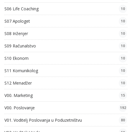
S06 Life Coaching
10
S07 Apologet
10
S08 Inženjer
10
S09 Računalstvo
10
S10 Ekonom
10
S11 Komunikolog
10
S12 Menadžer
10
V00. Marketing
15
V00. Poslovanje
192
V01. Voditelj Poslovanja u Poduzetništvu
80