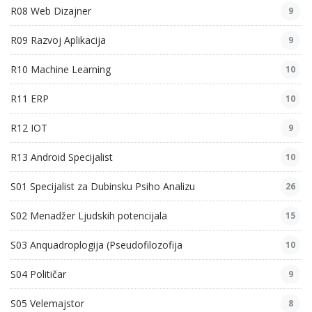
R08 Web Dizajner
9
R09 Razvoj Aplikacija
9
R10 Machine Learning
10
R11 ERP
10
R12 IOT
9
R13 Android Specijalist
10
S01 Specijalist za Dubinsku Psiho Analizu
26
S02 Menadžer Ljudskih potencijala
15
S03 Anquadroplogija (Pseudofilozofija
10
S04 Političar
9
S05 Velemajstor
8