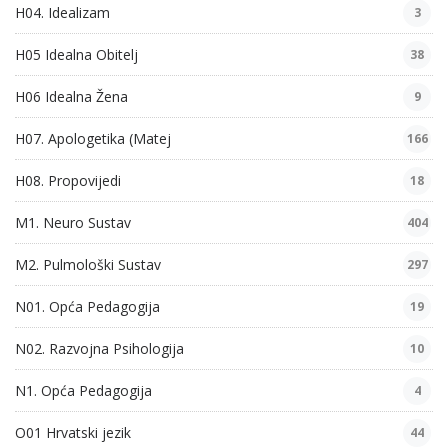
H04. Idealizam
3
H05 Idealna Obitelj
38
H06 Idealna Žena
9
H07. Apologetika (Matej
166
H08. Propovijedi
18
M1. Neuro Sustav
404
M2. Pulmološki Sustav
297
N01. Opća Pedagogija
19
N02. Razvojna Psihologija
10
N1. Opća Pedagogija
4
O01 Hrvatski jezik
44