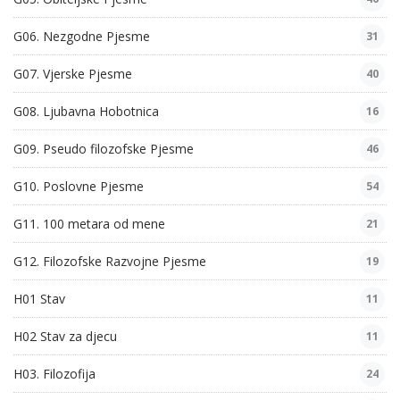
G06. Nezgodne Pjesme
31
G07. Vjerske Pjesme
40
G08. Ljubavna Hobotnica
16
G09. Pseudo filozofske Pjesme
46
G10. Poslovne Pjesme
54
G11. 100 metara od mene
21
G12. Filozofske Razvojne Pjesme
19
H01 Stav
11
H02 Stav za djecu
11
H03. Filozofija
24