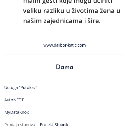
malih gesti koje mogu učiniti
veliku razliku u životima žena u
našim zajednicama i šire.
www.dalibor-katic.com
Dama
Udruga “Putokaz”
AutoNETT
MyDataKnox
Prodaja stanova –
Projekt-Stupnik