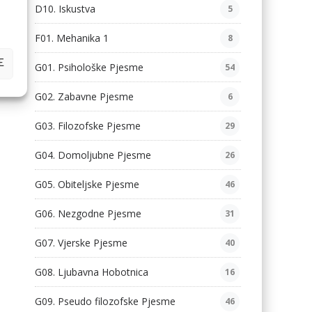
D10. Iskustva
5
F01. Mehanika 1
8
E
G01. Psihološke Pjesme
54
G02. Zabavne Pjesme
6
G03. Filozofske Pjesme
29
G04. Domoljubne Pjesme
26
G05. Obiteljske Pjesme
46
G06. Nezgodne Pjesme
31
G07. Vjerske Pjesme
40
G08. Ljubavna Hobotnica
16
G09. Pseudo filozofske Pjesme
46