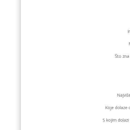
I
Što zna 
Najviše
Koje dolaze o
S kojim dolaz