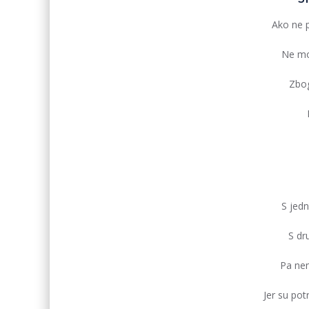
Ako ne 
Ne mo
Zbo
S jedn
S dr
Pa nem
Jer su pot