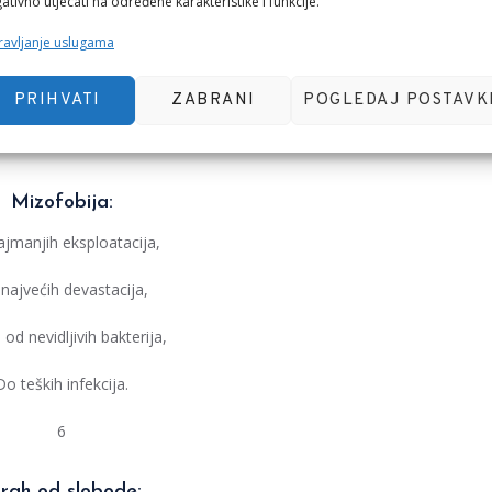
 podijeljena je grupa,
ativno utjecati na određene karakteristike i funkcije.
avljanje uslugama
i nakon javnog nastupa,
i bili nikako skupa.
PRIHVATI
ZABRANI
POGLEDAJ POSTAVK
5
Mizofobija:
jmanjih eksploatacija,
najvećih devastacija,
 od nevidljivih bakterija,
Do teških infekcija.
6
trah od slobode: