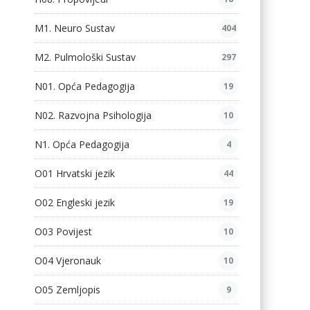
M1. Neuro Sustav
404
M2. Pulmološki Sustav
297
N01. Opća Pedagogija
19
N02. Razvojna Psihologija
10
N1. Opća Pedagogija
4
O01 Hrvatski jezik
44
O02 Engleski jezik
19
O03 Povijest
10
O04 Vjeronauk
10
O05 Zemljopis
9