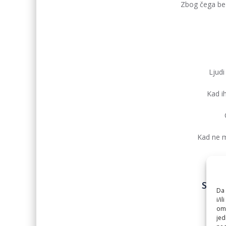
Zbog čega be
Ljudi
Kad ih
Kad ne m
Strah
Da 
i/i
Ne
omo
jed