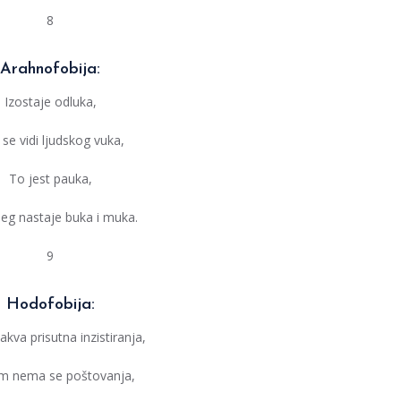
8
Arahnofobija:
Izostaje odluka,
se vidi ljudskog vuka,
To jest pauka,
eg nastaje buka i muka.
9
Hodofobija:
kva prisutna inzistiranja,
im nema se poštovanja,