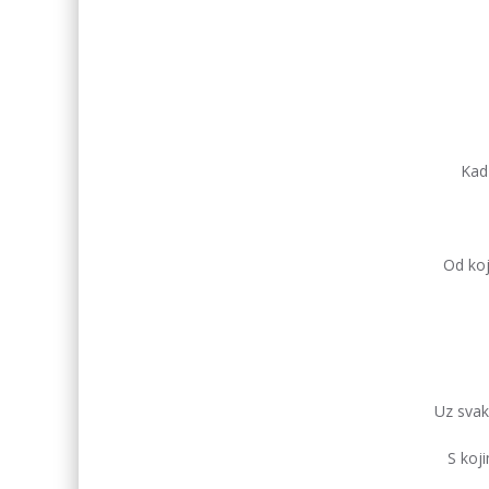
Kad 
Od koj
Uz svaka
S koj