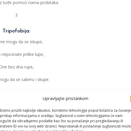
z tuđe pomoći nama probitaka.
3
Tripofobija:
 ne mogu da se iskupe,
 nepoznate prilike lupe,
One bez dna rupe,
ogu da se saberu i skupe.
4
Upravljajte pristankom
 od javnog nastupa:
bismo pružili najbolje iskustvo, koristimo tehnologije poput kolačića za čuvanje
li pristup informacijama o uređaju. Suglasnost s ovim tehnologijama će nam
ma za neke istupa,
gućiti da obrađujemo podatke kao što su ponašanje pri pregledavanju ili
instveni ID-ovi na ovoj web stranici. Nepristanak ili povlačenje suglasnosti može