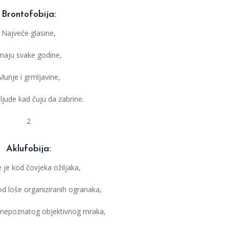
Brontofobija:
Najveće glasine,
maju svake godine,
Munje i grmljavine,
ljude kad čuju da zabrine.
2
Aklufobija:
 je kod čovjeka ožiljaka,
d loše organiziranih ogranaka,
i nepoznatog objektivnog mraka,