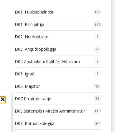
D01. Funkcionalnost
126
D01. Psihijatrija
270
D02. Nutrionizam
9
D03. Anqudropologija
29
D04 Zastupljeni Politički Aktivizam
5
D05. Igrač
5
D06. Majstor
19
D07 Programiranje
73
D08 Sistemski i Mrežni Administrator
113
D09. Komunikologija
24