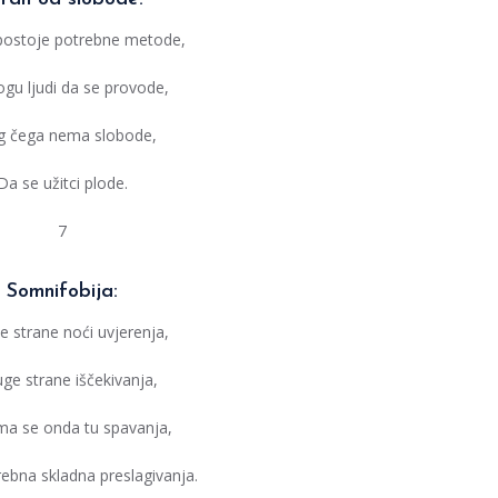
postoje potrebne metode,
gu ljudi da se provode,
g čega nema slobode,
Da se užitci plode.
7
Somnifobija:
e strane noći uvjerenja,
uge strane iščekivanja,
a se onda tu spavanja,
rebna skladna preslagivanja.