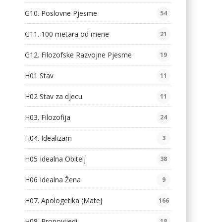
G10. Poslovne Pjesme
54
G11. 100 metara od mene
21
G12. Filozofske Razvojne Pjesme
19
H01 Stav
11
H02 Stav za djecu
11
H03. Filozofija
24
H04. Idealizam
3
H05 Idealna Obitelj
38
H06 Idealna Žena
9
H07. Apologetika (Matej
166
H08. Propovijedi
18