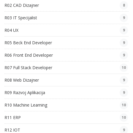
R02 CAD Dizajner
8
R03 IT Specijalist
9
R04 UX
9
R05 Beck End Developer
9
R06 Front End Developer
9
R07 Full Stack Developer
10
R08 Web Dizajner
9
R09 Razvoj Aplikacija
9
R10 Machine Learning
10
R11 ERP
10
R12 IOT
9