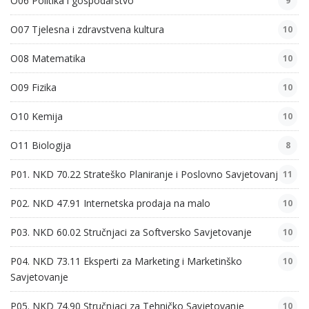
O06 Politika i gospodarstvo
9
O07 Tjelesna i zdravstvena kultura
10
O08 Matematika
10
O09 Fizika
10
O10 Kemija
10
O11 Biologija
8
P01. NKD 70.22 Strateško Planiranje i Poslovno Savjetovanje
11
P02. NKD 47.91 Internetska prodaja na malo
10
P03. NKD 60.02 Stručnjaci za Softversko Savjetovanje
10
P04. NKD 73.11 Eksperti za Marketing i Marketinško
10
Savjetovanje
P05. NKD 74.90 Stručnjaci za Tehničko Savjetovanje
10