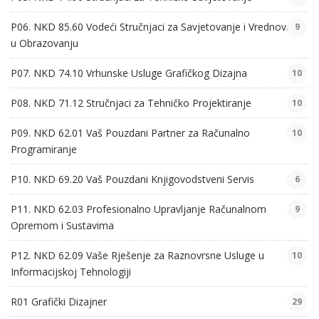
P06. NKD 85.60 Vodeći Stručnjaci za Savjetovanje i Vrednovanje
9
u Obrazovanju
P07. NKD 74.10 Vrhunske Usluge Grafičkog Dizajna
10
P08. NKD 71.12 Stručnjaci za Tehničko Projektiranje
10
P09. NKD 62.01 Vaš Pouzdani Partner za Računalno
10
Programiranje
P10. NKD 69.20 Vaš Pouzdani Knjigovodstveni Servis
6
P11. NKD 62.03 Profesionalno Upravljanje Računalnom
9
Opremom i Sustavima
P12. NKD 62.09 Vaše Rješenje za Raznovrsne Usluge u
10
Informacijskoj Tehnologiji
R01 Grafički Dizajner
29