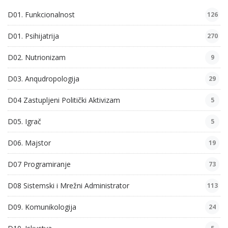
D01. Funkcionalnost
126
D01. Psihijatrija
270
D02. Nutrionizam
9
D03. Anqudropologija
29
D04 Zastupljeni Politički Aktivizam
5
D05. Igrač
5
D06. Majstor
19
D07 Programiranje
73
D08 Sistemski i Mrežni Administrator
113
D09. Komunikologija
24