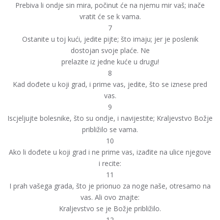
Prebiva li ondje sin mira, počinut će na njemu mir vaš; inače
vratit će se k vama.
7
Ostanite u toj kući, jedite pijte; što imaju; jer je poslenik
dostojan svoje plaće. Ne
prelazite iz jedne kuće u drugu!
8
Kad dođete u koji grad, i prime vas, jedite, što se iznese pred
vas.
9
Iscjeljujte bolesnike, što su ondje, i navijestite; Kraljevstvo Božje
približilo se vama.
10
Ako li dođete u koji grad i ne prime vas, izađite na ulice njegove
i recite:
11
I prah vašega grada, što je prionuo za noge naše, otresamo na
vas. Ali ovo znajte:
Kraljevstvo se je Božje približilo.
12