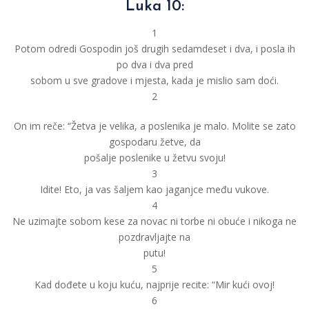
Luka 10:
1
Potom odredi Gospodin još drugih sedamdeset i dva, i posla ih
po dva i dva pred
sobom u sve gradove i mjesta, kada je mislio sam doći.
2
On im reče: “Žetva je velika, a poslenika je malo. Molite se zato
gospodaru žetve, da
pošalje poslenike u žetvu svoju!
3
Idite! Eto, ja vas šaljem kao jaganjce među vukove.
4
Ne uzimajte sobom kese za novac ni torbe ni obuće i nikoga ne
pozdravljajte na
putu!
5
Kad dođete u koju kuću, najprije recite: “Mir kući ovoj!
6