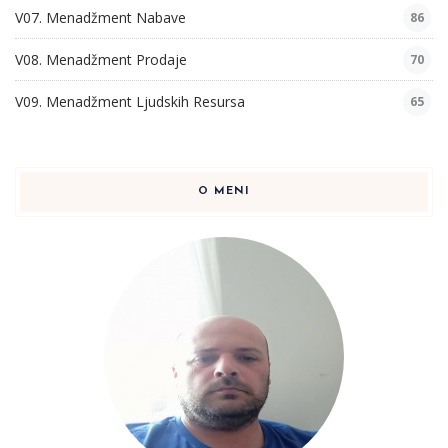
V07. Menadžment Nabave
86
V08. Menadžment Prodaje
70
V09. Menadžment Ljudskih Resursa
65
O MENI