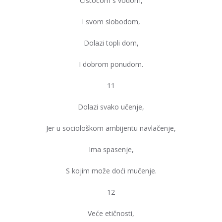
Čistoćom s vodom,
I svom slobodom,
Dolazi topli dom,
I dobrom ponudom.
11
Dolazi svako učenje,
Jer u sociološkom ambijentu navlačenje,
Ima spasenje,
S kojim može doći mučenje.
12
Veće etičnosti,