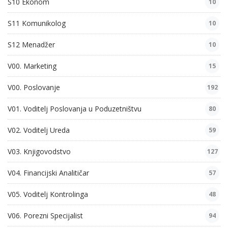
S10 Ekonom
10
S11 Komunikolog
10
S12 Menadžer
10
V00. Marketing
15
V00. Poslovanje
192
V01. Voditelj Poslovanja u Poduzetništvu
80
V02. Voditelj Ureda
59
V03. Knjigovodstvo
127
V04. Financijski Analitičar
57
V05. Voditelj Kontrolinga
48
V06. Porezni Specijalist
94