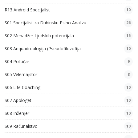
R13 Android Specijalist
10
S01 Specijalist za Dubinsku Psiho Analizu
26
S02 Menadžer Ljudskih potencijala
15
S03 Anquadroplogija (Pseudofilozofija
10
S04 Političar
9
S05 Velemajstor
8
S06 Life Coaching
10
S07 Apologet
10
S08 Inženjer
10
S09 Računalstvo
10