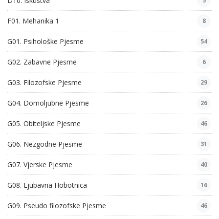
D10. Iskustva
5
F01. Mehanika 1
8
G01. Psihološke Pjesme
54
G02. Zabavne Pjesme
6
G03. Filozofske Pjesme
29
G04. Domoljubne Pjesme
26
G05. Obiteljske Pjesme
46
G06. Nezgodne Pjesme
31
G07. Vjerske Pjesme
40
G08. Ljubavna Hobotnica
16
G09. Pseudo filozofske Pjesme
46