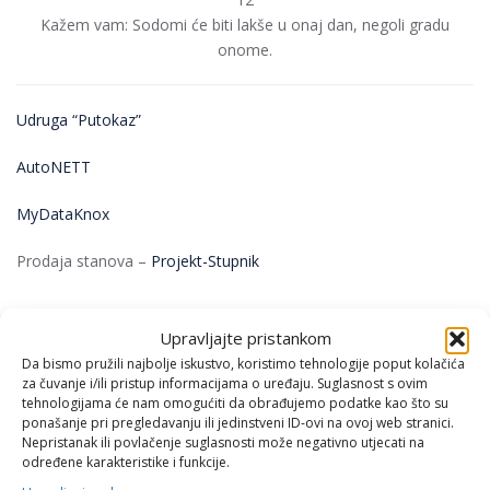
Kažem vam: Sodomi će biti lakše u onaj dan, negoli gradu
onome.
Udruga “Putokaz”
AutoNETT
MyDataKnox
Prodaja stanova –
Projekt-Stupnik
Upravljajte pristankom
Da bismo pružili najbolje iskustvo, koristimo tehnologije poput kolačića
MEĐUNARODNI DAN
S DIJELOM EVANĐELJA
za čuvanje i/ili pristup informacijama o uređaju. Suglasnost s ovim
tehnologijama će nam omogućiti da obrađujemo podatke kao što su
ponašanje pri pregledavanju ili jedinstveni ID-ovi na ovoj web stranici.
Nepristanak ili povlačenje suglasnosti može negativno utjecati na
određene karakteristike i funkcije.