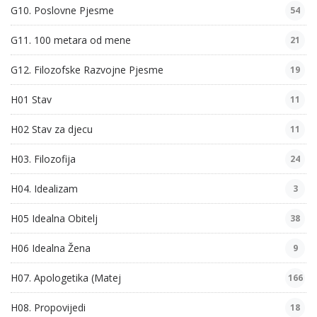
G10. Poslovne Pjesme
54
G11. 100 metara od mene
21
G12. Filozofske Razvojne Pjesme
19
H01 Stav
11
H02 Stav za djecu
11
H03. Filozofija
24
H04. Idealizam
3
H05 Idealna Obitelj
38
H06 Idealna Žena
9
H07. Apologetika (Matej
166
H08. Propovijedi
18