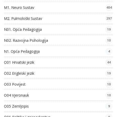
M1. Neuro Sustav
404
M2. Pulmološki Sustav
297
N01. Opća Pedagogija
19
N02. Razvojna Psihologija
10
N1. Opća Pedagogija
4
O01 Hrvatski jezik
44
O02 Engleski jezik
19
O03 Povijest
10
O04 Vjeronauk
10
O05 Zemljopis
9