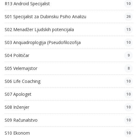
R13 Android Specijalist
10
S01 Specijalist za Dubinsku Psiho Analizu
26
S02 Menadžer Ljudskih potencijala
15
S03 Anquadroplogija (Pseudofilozofija
10
S04 Političar
9
S05 Velemajstor
8
S06 Life Coaching
10
S07 Apologet
10
S08 Inženjer
10
S09 Računalstvo
10
S10 Ekonom
10