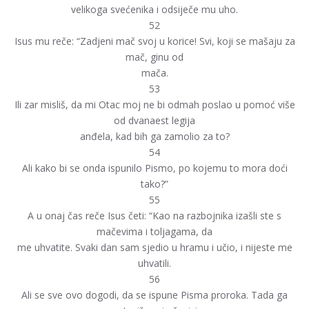
velikoga svećenika i odsiječe mu uho.
52
Isus mu reče: “Zadjeni mač svoj u korice! Svi, koji se mašaju za
mač, ginu od
mača.
53
Ili zar misliš, da mi Otac moj ne bi odmah poslao u pomoć više
od dvanaest legija
anđela, kad bih ga zamolio za to?
54
Ali kako bi se onda ispunilo Pismo, po kojemu to mora doći
tako?”
55
A u onaj čas reče Isus četi: “Kao na razbojnika izašli ste s
mačevima i toljagama, da
me uhvatite. Svaki dan sam sjedio u hramu i učio, i nijeste me
uhvatili.
56
Ali se sve ovo dogodi, da se ispune Pisma proroka. Tada ga