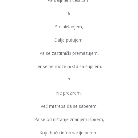
Pa daljnjem čestitam.
6
S olakšanjem,
Dalje putujem,
Pa se zaštitnički premazujem,
Jer se ne može ni šta sa šupljem.
7
Ne prezirem,
Već mi treba da se saberem,
Pa se od ništarije znanjem ispirem,
Koje hoću informacije berem.