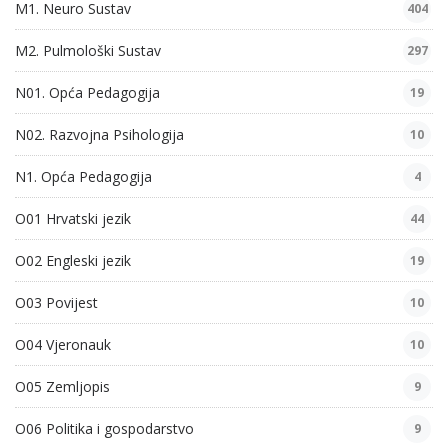
M1. Neuro Sustav
404
M2. Pulmološki Sustav
297
N01. Opća Pedagogija
19
N02. Razvojna Psihologija
10
N1. Opća Pedagogija
4
O01 Hrvatski jezik
44
O02 Engleski jezik
19
O03 Povijest
10
O04 Vjeronauk
10
O05 Zemljopis
9
O06 Politika i gospodarstvo
9