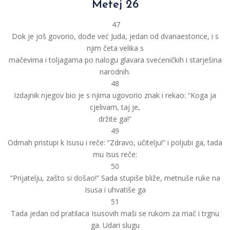
Metej 26
47
Dok je još govorio, dođe već Juda, jedan od dvanaestorice, i s
njim četa velika s
mačevima i toljagama po nalogu glavara svećeničkih i starješina
narodnih.
48
Izdajnik njegov bio je s njima ugovorio znak i rekao: “Koga ja
cjelivam, taj je,
držite ga!”
49
Odmah pristupi k Isusu i reče: “Zdravo, učitelju!” i poljubi ga, tada
mu Isus reče:
50
“Prijatelju, zašto si došao!” Sada stupiše bliže, metnuše ruke na
Isusa i uhvatiše ga
51
Tada jedan od pratilaca Isusovih maši se rukom za mač i trgnu
ga. Udari slugu