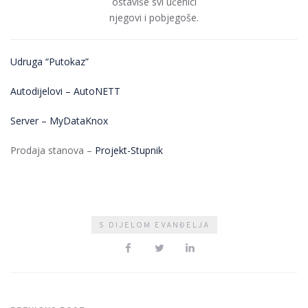
ostaviše svi učenici
njegovi i pobjegoše.
Udruga “Putokaz”
Autodijelovi – AutoNETT
Server – MyDataKnox
Prodaja stanova –
Projekt-Stupnik
S DIJELOM EVANĐELJA