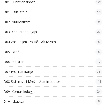
D01. Funkcionalnost
126
D01. Psihijatrija
270
D02. Nutrionizam
9
D03. Anqudropologija
29
D04 Zastupljeni Politički Aktivizam
5
D05. Igrač
5
D06. Majstor
19
D07 Programiranje
73
D08 Sistemski i Mrežni Administrator
113
D09. Komunikologija
24
D10. Iskustva
5