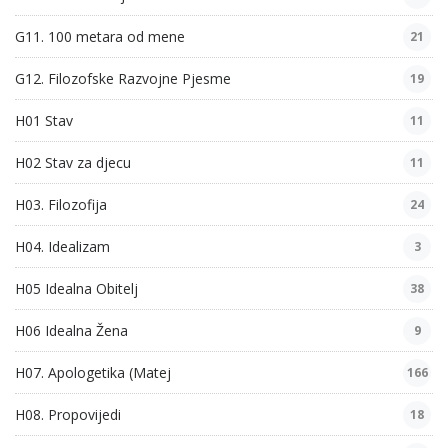
G11. 100 metara od mene
21
G12. Filozofske Razvojne Pjesme
19
H01 Stav
11
H02 Stav za djecu
11
H03. Filozofija
24
H04. Idealizam
3
H05 Idealna Obitelj
38
H06 Idealna Žena
9
H07. Apologetika (Matej
166
H08. Propovijedi
18