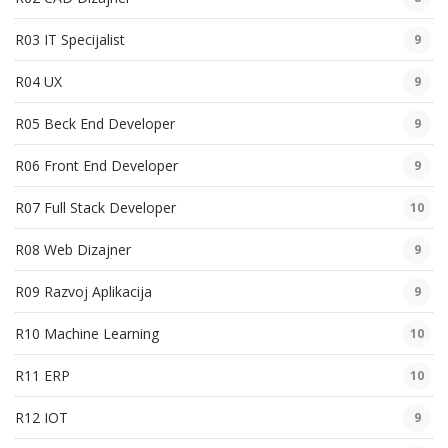
R03 IT Specijalist
9
R04 UX
9
R05 Beck End Developer
9
R06 Front End Developer
9
R07 Full Stack Developer
10
R08 Web Dizajner
9
R09 Razvoj Aplikacija
9
R10 Machine Learning
10
R11 ERP
10
R12 IOT
9