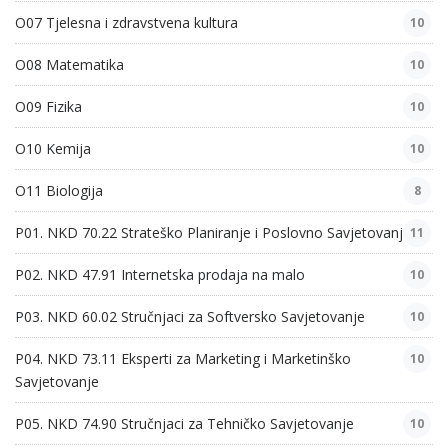
O07 Tjelesna i zdravstvena kultura
10
O08 Matematika
10
O09 Fizika
10
O10 Kemija
10
O11 Biologija
8
P01. NKD 70.22 Strateško Planiranje i Poslovno Savjetovanje
11
P02. NKD 47.91 Internetska prodaja na malo
10
P03. NKD 60.02 Stručnjaci za Softversko Savjetovanje
10
P04. NKD 73.11 Eksperti za Marketing i Marketinško
10
Savjetovanje
P05. NKD 74.90 Stručnjaci za Tehničko Savjetovanje
10