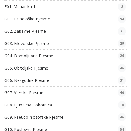
F01. Mehanika 1
8
G01. Psihološke Pjesme
54
G02. Zabavne Pjesme
6
G03. Filozofske Pjesme
29
G04. Domoljubne Pjesme
26
G05. Obiteljske Pjesme
46
G06. Nezgodne Pjesme
31
G07. Vjerske Pjesme
40
G08. Ljubavna Hobotnica
16
G09. Pseudo filozofske Pjesme
46
G10. Poslovne Pjesme
54