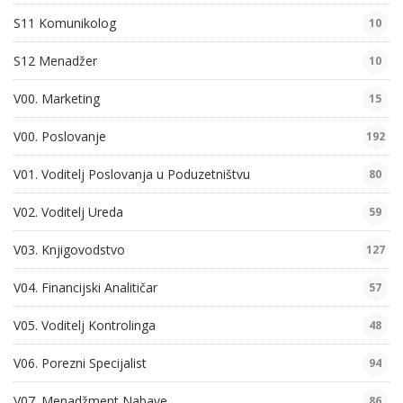
S11 Komunikolog
10
S12 Menadžer
10
V00. Marketing
15
V00. Poslovanje
192
V01. Voditelj Poslovanja u Poduzetništvu
80
V02. Voditelj Ureda
59
V03. Knjigovodstvo
127
V04. Financijski Analitičar
57
V05. Voditelj Kontrolinga
48
V06. Porezni Specijalist
94
V07. Menadžment Nabave
86