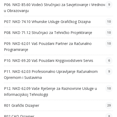
P06. NKD 85.60 Vodeći Stručnjaci za Savjetovanje i Vrednovanje
9
u Obrazovanju
P07. NKD 74.10 Vrhunske Usluge Grafičkog Dizajna
10
P08. NKD 71.12 Stručnjaci za Tehničko Projektiranje
10
P09. NKD 62.01 Vaš Pouzdani Partner za Računalno
10
Programiranje
P10. NKD 69.20 Vaš Pouzdani Knjigovodstveni Servis
6
P11. NKD 62.03 Profesionalno Upravljanje Računalnom
9
Opremom i Sustavima
P12. NKD 62.09 Vaše Rješenje za Raznovrsne Usluge u
10
Informacijskoj Tehnologiji
R01 Grafički Dizajner
29
R02 CAD Dizajner
8