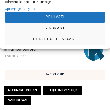
određene karakteristike i funkcije.
Upravljanje uslugama
Političar novog kova
30 SRPNJA, 2026
PRIHVATI
ZABRANI
POGLEDAJ POSTAVKE
Interaktivni odnos politike (države) i
privatnog sektora
11 SRPNJA, 2026
TAG CLOUD
MEĐUNARODNI DAN
S DIJELOM EVANĐELJA
SVJETSKI DAN