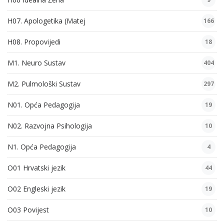
H07. Apologetika (Matej
166
H08. Propovijedi
18
M1. Neuro Sustav
404
M2. Pulmološki Sustav
297
N01. Opća Pedagogija
19
N02. Razvojna Psihologija
10
N1. Opća Pedagogija
4
O01 Hrvatski jezik
44
O02 Engleski jezik
19
O03 Povijest
10