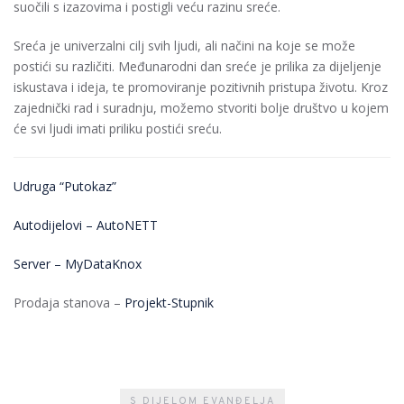
suočili s izazovima i postigli veću razinu sreće.
Sreća je univerzalni cilj svih ljudi, ali načini na koje se može
postići su različiti. Međunarodni dan sreće je prilika za dijeljenje
iskustava i ideja, te promoviranje pozitivnih pristupa životu. Kroz
zajednički rad i suradnju, možemo stvoriti bolje društvo u kojem
će svi ljudi imati priliku postići sreću.
Udruga “Putokaz”
Autodijelovi – AutoNETT
Server – MyDataKnox
Prodaja stanova –
Projekt-Stupnik
S DIJELOM EVANĐELJA