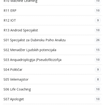
R10 Machine Learning
10
R11 ERP
10
R12 IOT
9
R13 Android Specijalist
10
S01 Specijalist za Dubinsku Psiho Analizu
26
S02 Menadžer Ljudskih potencijala
15
S03 Anquadroplogija (Pseudofilozofija
10
S04 Političar
9
S05 Velemajstor
8
S06 Life Coaching
10
S07 Apologet
10