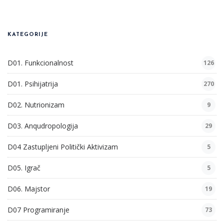
KATEGORIJE
D01. Funkcionalnost
126
D01. Psihijatrija
270
D02. Nutrionizam
9
D03. Anqudropologija
29
D04 Zastupljeni Politički Aktivizam
5
D05. Igrač
5
D06. Majstor
19
D07 Programiranje
73