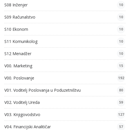
S08 Inženjer
10
S09 Računalstvo
10
S10 Ekonom
10
S11 Komunikolog
10
S12 Menadžer
10
V00. Marketing
15
V00. Poslovanje
192
V01. Voditelj Poslovanja u Poduzetništvu
80
V02. Voditelj Ureda
59
V03. Knjigovodstvo
127
V04. Financijski Analitičar
57