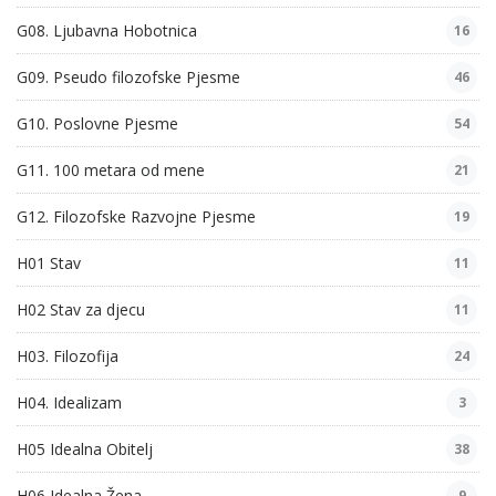
G08. Ljubavna Hobotnica
16
G09. Pseudo filozofske Pjesme
46
G10. Poslovne Pjesme
54
G11. 100 metara od mene
21
G12. Filozofske Razvojne Pjesme
19
H01 Stav
11
H02 Stav za djecu
11
H03. Filozofija
24
H04. Idealizam
3
H05 Idealna Obitelj
38
H06 Idealna Žena
9