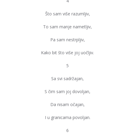
4
Što sam više razumljiv,
To sam manje nametljiv,
Pa sam nestrpljiv,
Kako bit što više joj uočljiv.
5
Sa svi sadržajan,
S čim sam joj dovoljan,
Da nisam očajan,
I u granicama povoljan.
6