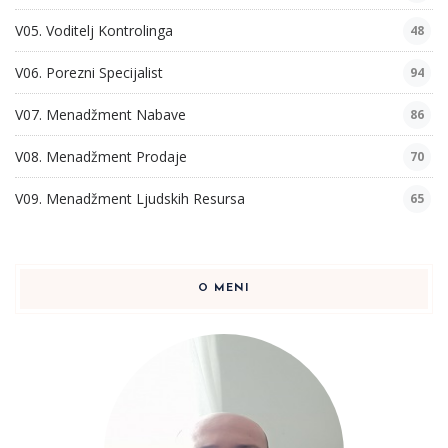
V05. Voditelj Kontrolinga
48
V06. Porezni Specijalist
94
V07. Menadžment Nabave
86
V08. Menadžment Prodaje
70
V09. Menadžment Ljudskih Resursa
65
O MENI