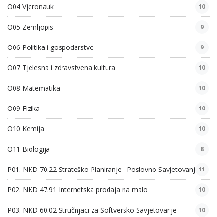
O04 Vjeronauk
10
O05 Zemljopis
9
O06 Politika i gospodarstvo
9
O07 Tjelesna i zdravstvena kultura
10
O08 Matematika
10
O09 Fizika
10
O10 Kemija
10
O11 Biologija
8
P01. NKD 70.22 Strateško Planiranje i Poslovno Savjetovanje
11
P02. NKD 47.91 Internetska prodaja na malo
10
P03. NKD 60.02 Stručnjaci za Softversko Savjetovanje
10