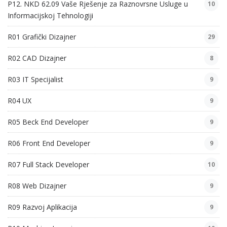
P12. NKD 62.09 Vaše Rješenje za Raznovrsne Usluge u
10
Informacijskoj Tehnologiji
R01 Grafički Dizajner
29
R02 CAD Dizajner
8
R03 IT Specijalist
9
R04 UX
9
R05 Beck End Developer
9
R06 Front End Developer
9
R07 Full Stack Developer
10
R08 Web Dizajner
9
R09 Razvoj Aplikacija
9