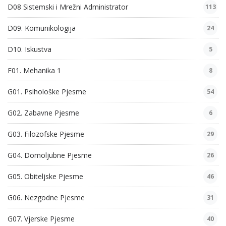
D08 Sistemski i Mrežni Administrator
113
D09. Komunikologija
24
D10. Iskustva
5
F01. Mehanika 1
8
G01. Psihološke Pjesme
54
G02. Zabavne Pjesme
6
G03. Filozofske Pjesme
29
G04. Domoljubne Pjesme
26
G05. Obiteljske Pjesme
46
G06. Nezgodne Pjesme
31
G07. Vjerske Pjesme
40