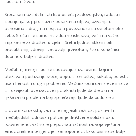
ljudskom životu.
Sreća se može definirati kao osjećaj zadovoljstva, radosti i
ispunjenja koji proizlazi iz postizanja ciljeva, uživanja u
odnosima s drugima i osjećaja povezanosti sa svijetom oko
sebe. Sreća nije samo individualno iskustvo, već ima važne
implikacije za društvo u cjelini. Sretni ljudi su skloniji biti
produktivniji, zdraviji i zadovoljniji životom, što u konačnici
doprinosi boljem društvu.
Međutim, mnogi ljudi se suočavaju s izazovima koji im
otežavaju postizanje sreće, poput siromaštva, sukoba, bolesti,
usamljenosti i drugih problema. Međunarodni dan sreće ima za
cilj osvijestiti ove izazove i potaknuti ljude da djeluju na
rješavanju problema koji sprječavaju ljude da budu sretni.
U ovom kontekstu, važno je naglasiti važnost pozitivnih
međuljudskih odnosa i poticanje društvene solidarnosti.
Istovremeno, važno je prepoznati važnost razvoja vještina
emocionalne inteligencije i samopomoći, kako bismo se bolje