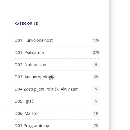
KATEGORIJE
D01. Funkcionalnost
126
D01. Psihijatrija
270
D02. Nutrionizam
9
D03. Anqudropologija
29
D04 Zastupljeni Politički Aktivizam
5
D05. Igrač
5
D06. Majstor
19
D07 Programiranje
73