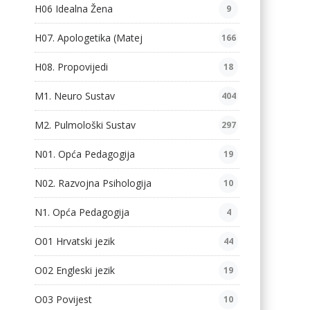
H06 Idealna Žena
9
H07. Apologetika (Matej
166
H08. Propovijedi
18
M1. Neuro Sustav
404
M2. Pulmološki Sustav
297
N01. Opća Pedagogija
19
N02. Razvojna Psihologija
10
N1. Opća Pedagogija
4
O01 Hrvatski jezik
44
O02 Engleski jezik
19
O03 Povijest
10