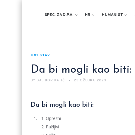
SPEC. ZA D.P.A.
HR
HUMANIST
H01 STAV
Da bi mogli kao biti:
BY
DALIBOR KATIĆ
23 OŽUJKA, 2023
Da bi mogli kao biti:
Oprezni
Pažljivi