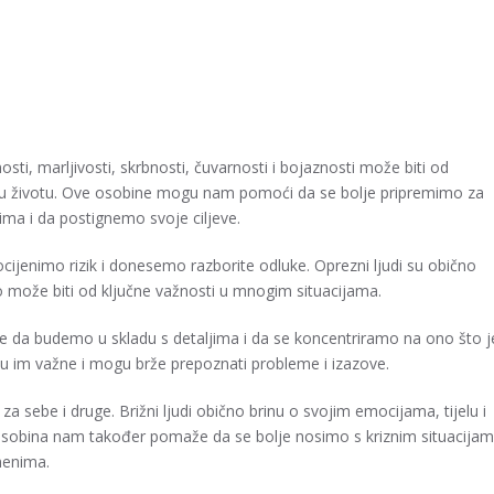
osti, marljivosti, skrbnosti, čuvarnosti i bojaznosti može biti od
eh u životu. Ove osobine mogu nam pomoći da se bolje pripremimo za
ima i da postignemo svoje ciljeve.
jenimo rizik i donesemo razborite odluke. Oprezni ljudi su obično
to može biti od ključne važnosti u mnogim situacijama.
 da budemo u skladu s detaljima i da se koncentriramo na ono što j
e su im važne i mogu brže prepoznati probleme i izazove.
sebe i druge. Brižni ljudi obično brinu o svojim emocijama, tijelu i
a osobina nam također pomaže da se bolje nosimo s kriznim situacija
menima.