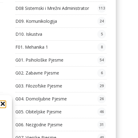
D08 Sistemski i Mrežni Administrator
113
D09. Komunikologija
24
D10. Iskustva
5
F01. Mehanika 1
8
G01. Psihološke Pjesme
54
G02. Zabavne Pjesme
6
G03. Filozofske Pjesme
29
G04. Domoljubne Pjesme
26
ST
G05. Obiteljske Pjesme
46
ja
G06. Nezgodne Pjesme
31
G07. Vjerske Pjesme
40