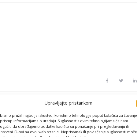
Upravljajte pristankom
NEXT PO
i
Anquadropologi
bismo pružili najbolje iskustvo, koristimo tehnologije poput kolačića za čuvanje
i:
li pristup informacijama o uređaju. Suglasnost s ovim tehnologijama će nam
gućiti da obrađujemo podatke kao što su ponašanje pri pregledavanju ili
instveni ID-ovi na ovoj web stranici. Nepristanak ili povlačenje suglasnosti može