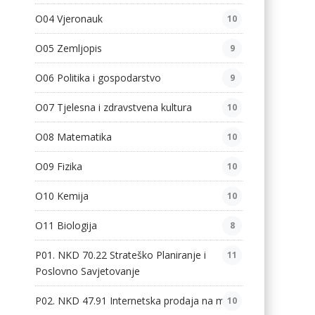
O04 Vjeronauk
10
O05 Zemljopis
9
O06 Politika i gospodarstvo
9
O07 Tjelesna i zdravstvena kultura
10
O08 Matematika
10
O09 Fizika
10
O10 Kemija
10
O11 Biologija
8
P01. NKD 70.22 Strateško Planiranje i
11
Poslovno Savjetovanje
P02. NKD 47.91 Internetska prodaja na malo
10