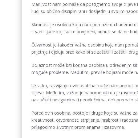
Marljivost nam pomaže da postignemo svoje ciljeve i 
ljudi su obično disciplinirani i dosljedni u svojim n
Skrbnost je osobina koja nam pomaže da budemo dobr
stvari i ljude koji su im povjereni, brinući se da ne budu 
Čuvarnost je također važna osobina koja nam pomaže 
prijetnje i djeluju brzo kako bi se zaštitili i zaštitili drug
Bojaznost može biti korisna osobina u određenim situac
moguće probleme. Međutim, previše bojazni može nas o
Ukratko, razvijanje ovih osobina može nam pomoći 
ciljeve. Međutim, važno je napomenuti da je ravnoteža
nas učiniti nesigurnima i neodlučnima, dok premalo skr
Pored ovih osobina, postoje i druge koje su važne za 
kreativnost, otvorenost, strpljenje, hrabrost i rado
prilagodimo životnim promjenama i izazovima.