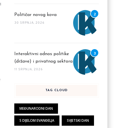
i
Političar novog kova
30 SRPNJA, 2026
Interaktivni odnos politike
(države) i privatnog sektora
11 SRPNJA, 2026
e
e
TAG CLOUD
MEĐUNARODNI DAN
S DIJELOM EVANĐELJA
SVJETSKI DAN