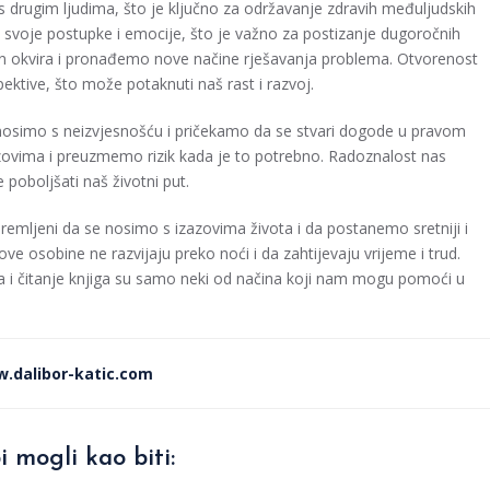
rugim ljudima, što je ključno za održavanje zdravih međuljudskih
oje postupke i emocije, što je važno za postizanje dugoročnih
an okvira i pronađemo nove načine rješavanja problema. Otvorenost
ektive, što može potaknuti naš rast i razvoj.
nosimo s neizvjesnošću i pričekamo da se stvari dogode u pravom
ovima i preuzmemo rizik kada je to potrebno. Radoznalost nas
poboljšati naš životni put.
emljeni da se nosimo s izazovima života i da postanemo sretniji i
ve osobine ne razvijaju preko noći i da zahtijevaju vrijeme i trud.
ima i čitanje knjiga su samo neki od načina koji nam mogu pomoći u
.dalibor-katic.com
i mogli kao biti: