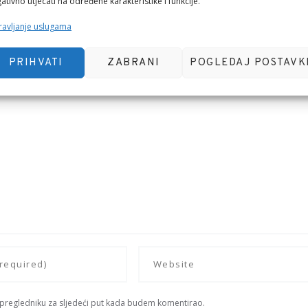
ativno utjecati na određene karakteristike i funkcije.
avljanje uslugama
PRIHVATI
ZABRANI
POGLEDAJ POSTAVK
 pregledniku za sljedeći put kada budem komentirao.