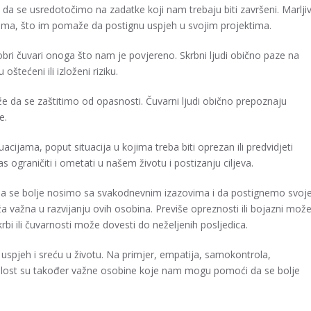
da se usredotočimo na zadatke koji nam trebaju biti završeni. Marljiv
aporima, što im pomaže da postignu uspjeh u svojim projektima.
i čuvari onoga što nam je povjereno. Skrbni ljudi obično paze na
oštećeni ili izloženi riziku.
da se zaštitimo od opasnosti. Čuvarni ljudi obično prepoznaju
e.
ijama, poput situacija u kojima treba biti oprezan ili predvidjeti
graničiti i ometati u našem životu i postizanju ciljeva.
da se bolje nosimo sa svakodnevnim izazovima i da postignemo svoj
 važna u razvijanju ovih osobina. Previše opreznosti ili bojazni mož
bi ili čuvarnosti može dovesti do neželjenih posljedica.
uspjeh i sreću u životu. Na primjer, empatija, samokontrola,
znalost su također važne osobine koje nam mogu pomoći da se bolje