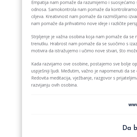
Empatija nam pomaže da razumijemo i suosjećamo s d
odnosa. Samokontrola nam pomaže da kontroliramo sv
ciljeva. Kreativnost nam pomaže da razmišljamo izv
nam pomaže da prihvatimo nove ideje i različite persp
Strpljenje je važna osobina koja nam pomaže da se 
trenutku. Hrabrost nam pomaže da se suočimo s izaz
motivira da istražujemo i učimo nove stvari, što može 
Kada razvijamo ove osobine, postajemo sve bolje opr
uspješniji ljudi. Međutim, važno je napomenuti da se o
Redovita meditacija, vježbanje, razgovor s prijatelj
razvijanju ovih osobina.
www
Da b