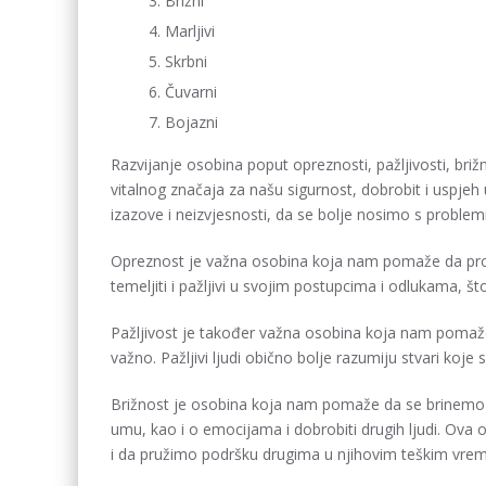
Brižni
Marljivi
Skrbni
Čuvarni
Bojazni
Razvijanje osobina poput opreznosti, pažljivosti, brižn
vitalnog značaja za našu sigurnost, dobrobit i uspj
izazove i neizvjesnosti, da se bolje nosimo s problem
Opreznost je važna osobina koja nam pomaže da proci
temeljiti i pažljivi u svojim postupcima i odlukama, š
Pažljivost je također važna osobina koja nam pomaže
važno. Pažljivi ljudi obično bolje razumiju stvari koj
Brižnost je osobina koja nam pomaže da se brinemo za 
umu, kao i o emocijama i dobrobiti drugih ljudi. Ov
i da pružimo podršku drugima u njihovim teškim vre