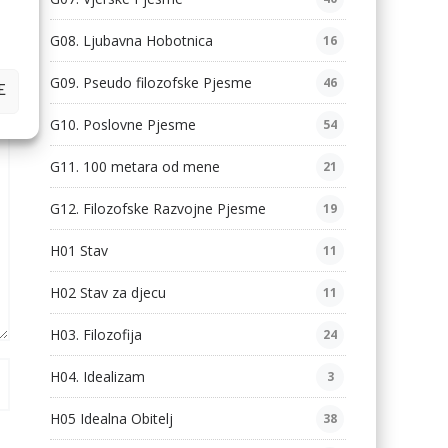
G08. Ljubavna Hobotnica
16
G09. Pseudo filozofske Pjesme
46
E
G10. Poslovne Pjesme
54
G11. 100 metara od mene
21
G12. Filozofske Razvojne Pjesme
19
H01 Stav
11
H02 Stav za djecu
11
H03. Filozofija
24
H04. Idealizam
3
H05 Idealna Obitelj
38