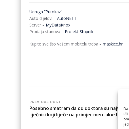
Udruga “Putokaz”
Auto dijelovi –
AutoNETT
Server –
MyDataKnox
Prodaja stanova –
Projekt-Stupnik
Kupite sve što Vašem mobitelu treba –
maskice.hr
PREVIOUS POST
Posebno smatram da od doktora su najvažnij
Da 
liječnici koji liječe na primjer mentalne bolest
i/i
omo
jed