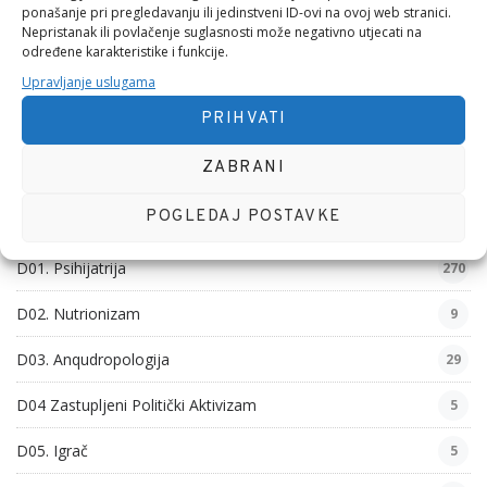
ponašanje pri pregledavanju ili jedinstveni ID-ovi na ovoj web stranici.
Nepristanak ili povlačenje suglasnosti može negativno utjecati na
SVJETSKI DAN
određene karakteristike i funkcije.
Upravljanje uslugama
PRIHVATI
KATEGORIJE
ZABRANI
POGLEDAJ POSTAVKE
D01. Funkcionalnost
126
D01. Psihijatrija
270
D02. Nutrionizam
9
D03. Anqudropologija
29
D04 Zastupljeni Politički Aktivizam
5
D05. Igrač
5