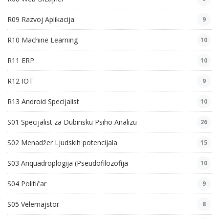
R09 Razvoj Aplikacija
9
R10 Machine Learning
10
R11 ERP
10
R12 IOT
9
R13 Android Specijalist
10
S01 Specijalist za Dubinsku Psiho Analizu
26
S02 Menadžer Ljudskih potencijala
15
S03 Anquadroplogija (Pseudofilozofija
10
S04 Političar
9
S05 Velemajstor
8