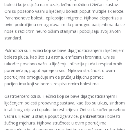
bolesti koje utječu na mozak, leđnu moždinu i živčani sustav.
Oni su posebno važni u liječenju bolesti poput multiple skleroze,
Parkinsonove bolesti, epilepsije i migrene. Njihova ekspertiza u
ovim područjima omogućava im da pomognu pacijentima da se
nose s različitim neurološkim stanjima i poboljšaju svoj životni
standard.
Pulmolozi su liječnici koji se bave dijagnosticiranjem i liječenjem
bolesti pluća, kao što su astma, emfizem i bronhitis. Oni su
također posebno važni u liječenju infekcija pluća i respiratornih
poremećaja, poput apneje u snu. Njihova stručnost u ovim
područjima omogućuje im da pružaju ključnu pomoć
pacijentima koji se bore s respiratornim bolestima.
Gastroenterolozi su liječnici koji se bave dijagnosticiranjem i
liječenjem bolesti probavnog sustava, kao što su ulkus, sindrom
iritabilnog crijeva i upalna bolest crijeva. Oni su također posebno
važni u liječenju stanja poput žgaravice, pankreatitisa i bolesti
žučnog mjehura. Njihova stručnost u ovim područjima
omogućuje im da pomognu pacijentima u suočavanju s brojnim