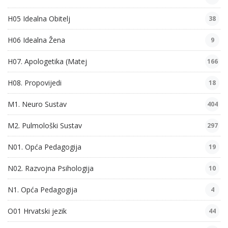
H05 Idealna Obitelj
38
H06 Idealna Žena
9
H07. Apologetika (Matej
166
H08. Propovijedi
18
M1. Neuro Sustav
404
M2. Pulmološki Sustav
297
N01. Opća Pedagogija
19
N02. Razvojna Psihologija
10
N1. Opća Pedagogija
4
O01 Hrvatski jezik
44