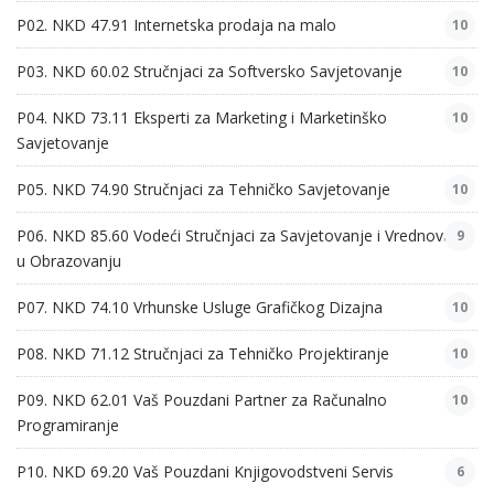
P02. NKD 47.91 Internetska prodaja na malo
10
P03. NKD 60.02 Stručnjaci za Softversko Savjetovanje
10
P04. NKD 73.11 Eksperti za Marketing i Marketinško
10
Savjetovanje
P05. NKD 74.90 Stručnjaci za Tehničko Savjetovanje
10
P06. NKD 85.60 Vodeći Stručnjaci za Savjetovanje i Vrednovanje
9
u Obrazovanju
P07. NKD 74.10 Vrhunske Usluge Grafičkog Dizajna
10
P08. NKD 71.12 Stručnjaci za Tehničko Projektiranje
10
P09. NKD 62.01 Vaš Pouzdani Partner za Računalno
10
Programiranje
P10. NKD 69.20 Vaš Pouzdani Knjigovodstveni Servis
6