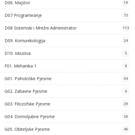
D06. Majstor
19
D07 Programiranje
73
D08 Sistemski i Mrežni Administrator
113
D09. Komunikologija
24
D10. Iskustva
5
F01. Mehanika 1
8
G01. Psihološke Pjesme
54
G02. Zabavne Pjesme
6
G03. Filozofske Pjesme
29
G04. Domoljubne Pjesme
26
G05. Obiteljske Pjesme
46