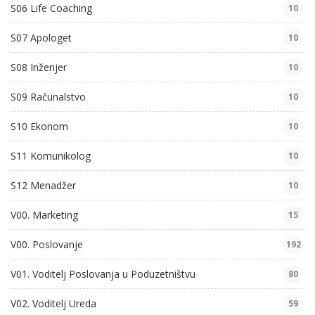
S06 Life Coaching
10
S07 Apologet
10
S08 Inženjer
10
S09 Računalstvo
10
S10 Ekonom
10
S11 Komunikolog
10
S12 Menadžer
10
V00. Marketing
15
V00. Poslovanje
192
V01. Voditelj Poslovanja u Poduzetništvu
80
V02. Voditelj Ureda
59