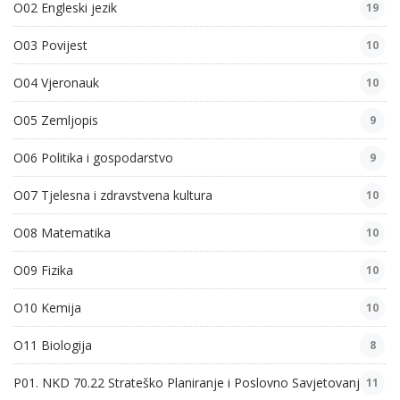
O02 Engleski jezik
19
O03 Povijest
10
O04 Vjeronauk
10
O05 Zemljopis
9
O06 Politika i gospodarstvo
9
O07 Tjelesna i zdravstvena kultura
10
O08 Matematika
10
O09 Fizika
10
O10 Kemija
10
O11 Biologija
8
P01. NKD 70.22 Strateško Planiranje i Poslovno Savjetovanje
11