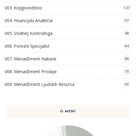
V03. Knjigovodstvo
127
V04. Financijski Analitičar
57
V05. Voditelj Kontrolinga
48
V06. Porezni Specijalist
94
V07. Menadžment Nabave
86
V08. Menadžment Prodaje
70
V09. Menadžment Ljudskih Resursa
65
O MENI