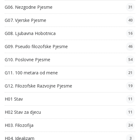
G06. Nezgodne Pjesme
31
G07. Vjerske Pjesme
40
G08. Ljubavna Hobotnica
16
G09. Pseudo filozofske Pjesme
46
G10. Poslovne Pjesme
54
G11. 100 metara od mene
21
G12. Filozofske Razvojne Pjesme
19
H01 Stav
11
H02 Stav za djecu
11
H03. Filozofija
24
H04. Idealizam
3