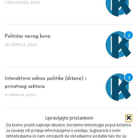
1 KOLOVOZA, 2026
Političar novog kova
30 SRPNJA, 2026
Interaktivni odnos politike (države) i
privatnog sektora
11 SRPNJA, 2026
Upravljajte pristankom
TAG CLOUD
Da bismo pružili najbolje iskustvo, koristimo tehnologije poput kolačića
za čuvanje i/ili pristup informacijama o uređaju. Suglasnost s ovim
tehnologijama će nam omogućiti da obrađujemo podatke kao što su
MEĐUNARODNI DAN
S DIJELOM EVANĐELJA