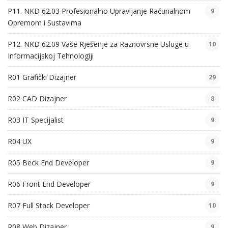
P11. NKD 62.03 Profesionalno Upravljanje Računalnom
9
Opremom i Sustavima
P12. NKD 62.09 Vaše Rješenje za Raznovrsne Usluge u
10
Informacijskoj Tehnologiji
R01 Grafički Dizajner
29
R02 CAD Dizajner
8
R03 IT Specijalist
9
R04 UX
9
R05 Beck End Developer
9
R06 Front End Developer
9
R07 Full Stack Developer
10
R08 Web Dizajner
9