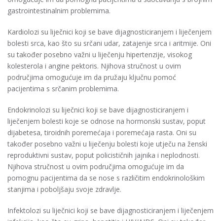
gastrointestinalnim problemima.
Kardiolozi su liječnici koji se bave dijagnosticiranjem i liječenjem
bolesti srca, kao što su srčani udar, zatajenje srca i aritmije. Oni
su također posebno važni u liječenju hipertenzije, visokog
kolesterola i angine pektoris. Njihova stručnost u ovim
područjima omogućuje im da pružaju ključnu pomoć
pacijentima s srčanim problemima.
Endokrinolozi su liječnici koji se bave dijagnosticiranjem i
liječenjem bolesti koje se odnose na hormonski sustav, poput
dijabetesa, tiroidnih poremećaja i poremećaja rasta. Oni su
također posebno važni u liječenju bolesti koje utječu na ženski
reproduktivni sustav, poput policističnih jajnika i neplodnosti.
Njihova stručnost u ovim područjima omogućuje im da
pomognu pacijentima da se nose s različitim endokrinološkim
stanjima i poboljšaju svoje zdravlje.
Infektolozi su liječnici koji se bave dijagnosticiranjem i liječenjem