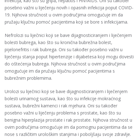
infekcija, kao što su gripa, hepatitis i HIV/AIDS. Oni su također
posebno važni u liječenju novih i opasnih infekcija poput COVID-
19. Njihova stručnost u ovim područjima omogućuje im da
pružaju ključnu pomoć pacijentima koji se bore s infekcijama.
Nefrolozi su liječnici koji se bave dijagnosticiranjem i liječenjem
bolesti bubrega, kao što su kronična bubrežna bolest,
pijelonefritis i rak bubrega. Oni su također posebno važni u
liječenju stanja poput hipertenzije i dijabetesa koji mogu dovesti
do oštećenja bubrega. Njihova stručnost u ovim područjima
omogućuje im da pružaju ključnu pomoć pacijentima s
bubrežnim problemima.
Urolozi su liječnici koji se bave dijagnosticiranjem i liječenjem
bolesti urinarnog sustava, kao što su infekcije mokraćnog
sustava, bubrežni kamenci i rak mjehura. Oni su također
posebno važni u liječenju problema s prostate, kao što su
benigna hiperplazija prostate i rak prostate. Njihova stručnost u
ovim područjima omogućuje im da pomognu pacijentima da se
nose s različitim urološkim stanjima i poboljšaju svoje zdravlje.