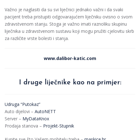
Važno je naglasiti da su svi liječnici jednako važni i da svaki
pacijent treba pristupiti odgovarajućem liječniku ovisno o svom
zdravstvenom stanju. Stoga je važno imati raznoliku skupinu
liječnika u zdravstvenom sustavu koji mogu pružiti cjelovitu skrb
za različite vrste bolesti i stanja.
www.dalibor-katic.com
I druge liječnike kao na primjer:
Udruga “Putokaz”
Auto dijelovi –
AutoNETT
Server –
MyDataKnox
Prodaja stanova –
Projekt-Stupnik
Kupite sve što Vašem mobitelu treba –
maskice.hr