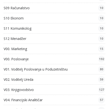
S09 Računalstvo
10
S10 Ekonom
10
S11 Komunikolog
10
S12 Menadžer
10
V00. Marketing
15
V00. Poslovanje
192
V01. Voditelj Poslovanja u Poduzetništvu
80
V02. Voditelj Ureda
59
V03. Knjigovodstvo
127
V04. Financijski Analitičar
57