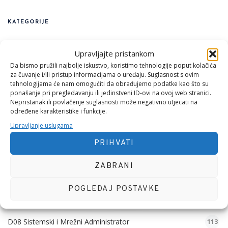
KATEGORIJE
D01. Funkcionalnost
126
Upravljajte pristankom
Da bismo pružili najbolje iskustvo, koristimo tehnologije poput kolačića
D01. Psihijatrija
270
za čuvanje i/ili pristup informacijama o uređaju. Suglasnost s ovim
tehnologijama će nam omogućiti da obrađujemo podatke kao što su
D02. Nutrionizam
ponašanje pri pregledavanju ili jedinstveni ID-ovi na ovoj web stranici.
9
Nepristanak ili povlačenje suglasnosti može negativno utjecati na
određene karakteristike i funkcije.
D03. Anqudropologija
29
Upravljanje uslugama
D04 Zastupljeni Politički Aktivizam
5
PRIHVATI
D05. Igrač
5
ZABRANI
D06. Majstor
19
POGLEDAJ POSTAVKE
D07 Programiranje
73
D08 Sistemski i Mrežni Administrator
113