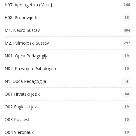
H07. Apologetika (Matej
166
H08. Propovijedi
18
M1. Neuro Sustav
404
M2. Pulmološki Sustav
297
N01. Opća Pedagogija
19
N02. Razvojna Psihologija
10
N1. Opća Pedagogija
4
O01 Hrvatski jezik
44
O02 Engleski jezik
19
O03 Povijest
10
O04 Vjeronauk
10