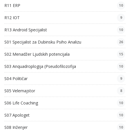
R11 ERP
10
R12 IOT
9
R13 Android Specijalist
10
S01 Specijalist za Dubinsku Psiho Analizu
26
S02 Menadžer Ljudskih potencijala
15
S03 Anquadroplogija (Pseudofilozofija
10
S04 Političar
9
S05 Velemajstor
8
S06 Life Coaching
10
S07 Apologet
10
S08 Inženjer
10