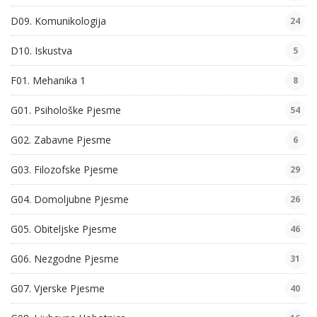
D09. Komunikologija
24
D10. Iskustva
5
F01. Mehanika 1
8
G01. Psihološke Pjesme
54
G02. Zabavne Pjesme
6
G03. Filozofske Pjesme
29
G04. Domoljubne Pjesme
26
G05. Obiteljske Pjesme
46
G06. Nezgodne Pjesme
31
G07. Vjerske Pjesme
40