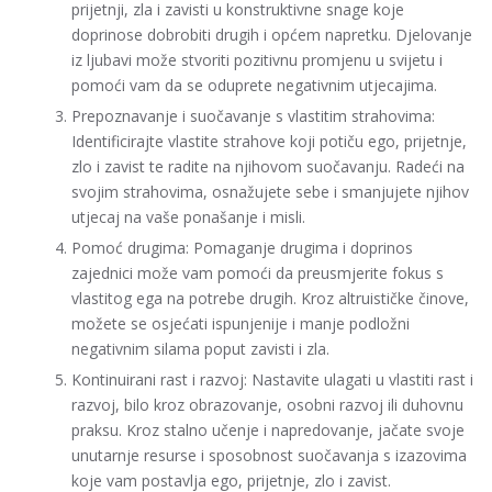
prijetnji, zla i zavisti u konstruktivne snage koje
doprinose dobrobiti drugih i općem napretku. Djelovanje
iz ljubavi može stvoriti pozitivnu promjenu u svijetu i
pomoći vam da se oduprete negativnim utjecajima.
Prepoznavanje i suočavanje s vlastitim strahovima:
Identificirajte vlastite strahove koji potiču ego, prijetnje,
zlo i zavist te radite na njihovom suočavanju. Radeći na
svojim strahovima, osnažujete sebe i smanjujete njihov
utjecaj na vaše ponašanje i misli.
Pomoć drugima: Pomaganje drugima i doprinos
zajednici može vam pomoći da preusmjerite fokus s
vlastitog ega na potrebe drugih. Kroz altruističke činove,
možete se osjećati ispunjenije i manje podložni
negativnim silama poput zavisti i zla.
Kontinuirani rast i razvoj: Nastavite ulagati u vlastiti rast i
razvoj, bilo kroz obrazovanje, osobni razvoj ili duhovnu
praksu. Kroz stalno učenje i napredovanje, jačate svoje
unutarnje resurse i sposobnost suočavanja s izazovima
koje vam postavlja ego, prijetnje, zlo i zavist.