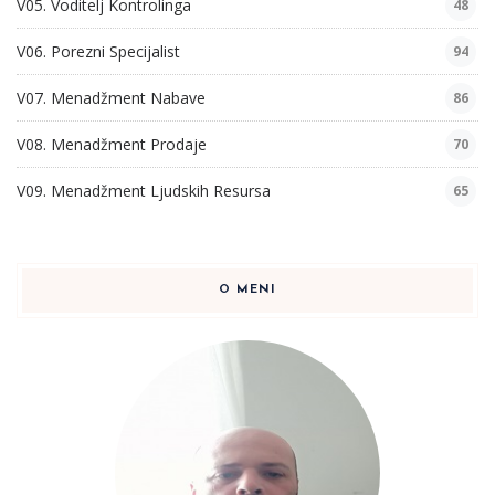
V05. Voditelj Kontrolinga
48
V06. Porezni Specijalist
94
V07. Menadžment Nabave
86
V08. Menadžment Prodaje
70
V09. Menadžment Ljudskih Resursa
65
O MENI