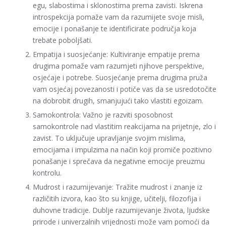
egu, slabostima i sklonostima prema zavisti. Iskrena
introspekcija pomaže vam da razumijete svoje misli,
emocije i ponašanje te identificirate područja koja
trebate poboljšati.
Empatija i suosjećanje: Kultiviranje empatije prema
drugima pomaže vam razumjeti njihove perspektive,
osjećaje i potrebe. Suosjećanje prema drugima pruža
vam osjećaj povezanosti i potiče vas da se usredotočite
na dobrobit drugih, smanjujući tako vlastiti egoizam.
Samokontrola: Važno je razviti sposobnost
samokontrole nad vlastitim reakcijama na prijetnje, zlo i
zavist. To uključuje upravljanje svojim mislima,
emocijama i impulzima na način koji promiče pozitivno
ponašanje i sprečava da negativne emocije preuzmu
kontrolu.
Mudrost i razumijevanje: Tražite mudrost i znanje iz
različitih izvora, kao što su knjige, učitelji, filozofija i
duhovne tradicije. Dublje razumijevanje života, ljudske
prirode i univerzalnih vrijednosti može vam pomoći da