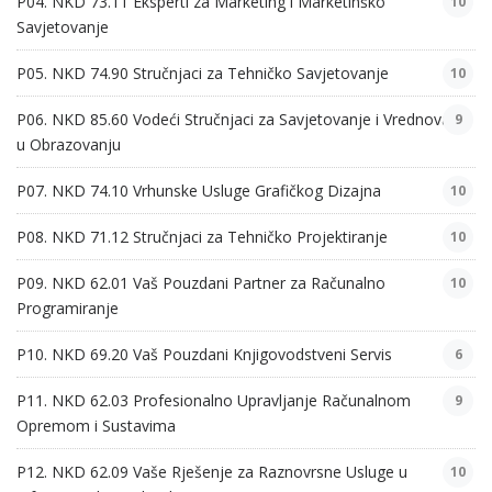
P04. NKD 73.11 Eksperti za Marketing i Marketinško
10
Savjetovanje
P05. NKD 74.90 Stručnjaci za Tehničko Savjetovanje
10
P06. NKD 85.60 Vodeći Stručnjaci za Savjetovanje i Vrednovanje
9
u Obrazovanju
P07. NKD 74.10 Vrhunske Usluge Grafičkog Dizajna
10
P08. NKD 71.12 Stručnjaci za Tehničko Projektiranje
10
P09. NKD 62.01 Vaš Pouzdani Partner za Računalno
10
Programiranje
P10. NKD 69.20 Vaš Pouzdani Knjigovodstveni Servis
6
P11. NKD 62.03 Profesionalno Upravljanje Računalnom
9
Opremom i Sustavima
P12. NKD 62.09 Vaše Rješenje za Raznovrsne Usluge u
10