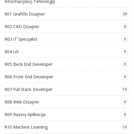
Informacijskoj Tehnologiji
R01 Grafički Dizajner
29
R02 CAD Dizajner
8
R03 IT Specijalist
9
R04 UX
9
R05 Beck End Developer
9
R06 Front End Developer
9
R07 Full Stack Developer
10
R08 Web Dizajner
9
R09 Razvoj Aplikacija
9
R10 Machine Learning
10