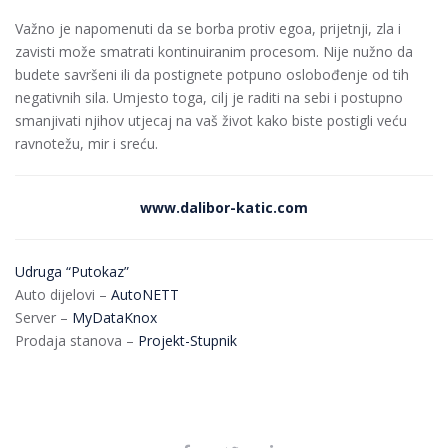
Važno je napomenuti da se borba protiv egoa, prijetnji, zla i
zavisti može smatrati kontinuiranim procesom. Nije nužno da
budete savršeni ili da postignete potpuno oslobođenje od tih
negativnih sila. Umjesto toga, cilj je raditi na sebi i postupno
smanjivati njihov utjecaj na vaš život kako biste postigli veću
ravnotežu, mir i sreću.
www.dalibor-katic.com
Udruga “Putokaz”
Auto dijelovi –
AutoNETT
Server –
MyDataKnox
Prodaja stanova –
Projekt-Stupnik