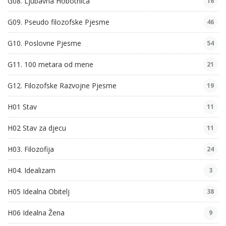
G08. Ljubavna Hobotnica
16
G09. Pseudo filozofske Pjesme
46
G10. Poslovne Pjesme
54
G11. 100 metara od mene
21
G12. Filozofske Razvojne Pjesme
19
H01 Stav
11
H02 Stav za djecu
11
H03. Filozofija
24
H04. Idealizam
3
H05 Idealna Obitelj
38
H06 Idealna Žena
9