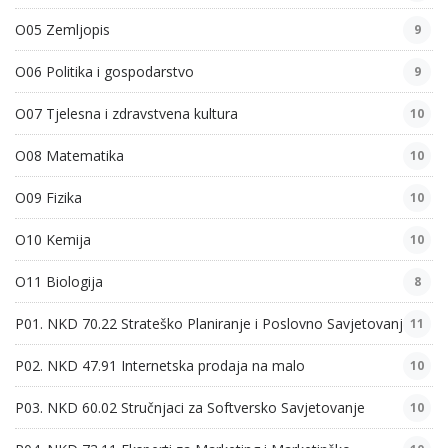
O05 Zemljopis
9
O06 Politika i gospodarstvo
9
O07 Tjelesna i zdravstvena kultura
10
O08 Matematika
10
O09 Fizika
10
O10 Kemija
10
O11 Biologija
8
P01. NKD 70.22 Strateško Planiranje i Poslovno Savjetovanje
11
P02. NKD 47.91 Internetska prodaja na malo
10
P03. NKD 60.02 Stručnjaci za Softversko Savjetovanje
10