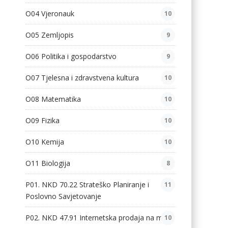
O04 Vjeronauk
10
O05 Zemljopis
9
O06 Politika i gospodarstvo
9
O07 Tjelesna i zdravstvena kultura
10
O08 Matematika
10
O09 Fizika
10
O10 Kemija
10
O11 Biologija
8
P01. NKD 70.22 Strateško Planiranje i
11
Poslovno Savjetovanje
P02. NKD 47.91 Internetska prodaja na malo
10