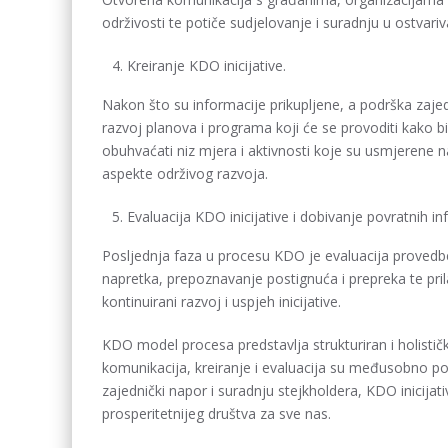
održivosti te potiče sudjelovanje i suradnju u ostvarivan
Kreiranje KDO inicijative.
Nakon što su informacije prikupljene, a podrška zajedn
razvoj planova i programa koji će se provoditi kako bi 
obuhvaćati niz mjera i aktivnosti koje su usmjerene 
aspekte održivog razvoja.
Evaluacija KDO inicijative i dobivanje povratnih in
Posljednja faza u procesu KDO je evaluacija provedbe 
napretka, prepoznavanje postignuća i prepreka te pr
kontinuirani razvoj i uspjeh inicijative.
KDO model procesa predstavlja strukturiran i holistički
komunikacija, kreiranje i evaluacija su međusobno po
zajednički napor i suradnju stejkholdera, KDO inicijativ
prosperitetnijeg društva za sve nas.