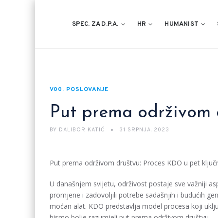
SPEC. ZA D.P.A.
HR
HUMANIST
V00. POSLOVANJE
Put prema održivom 
BY
DALIBOR KATIĆ
31 SRPNJA, 2023
Put prema održivom društvu: Proces KDO u pet ključ
U današnjem svijetu, održivost postaje sve važniji asp
promjene i zadovoljili potrebe sadašnjih i budućih 
moćan alat. KDO predstavlja model procesa koji uklju
bismo bolje razumjeli put prema održivom društvu.