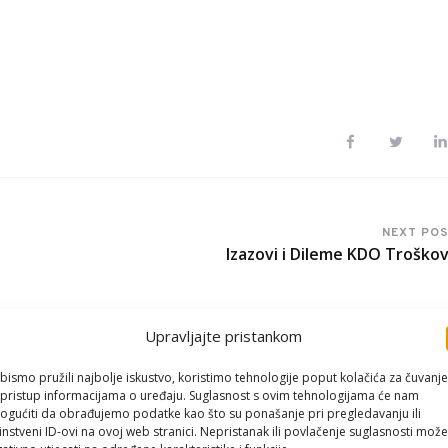
NEXT PO
Izazovi i Dileme KDO Troško
Upravljajte pristankom
bismo pružili najbolje iskustvo, koristimo tehnologije poput kolačića za čuvanje
li pristup informacijama o uređaju. Suglasnost s ovim tehnologijama će nam
gućiti da obrađujemo podatke kao što su ponašanje pri pregledavanju ili
instveni ID-ovi na ovoj web stranici. Nepristanak ili povlačenje suglasnosti može