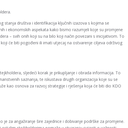
ldera.
 stanja društva i identifikacija ključnih izazova s kojima se
enih i ekonomskih aspekata kako bismo razumjeli koje su promjene
era – svih onih koji su na bilo koji način povezani s inicijativom. To
koji će biti pogođeni ili imati utjecaj na ostvarenje ciljeva održivog
stejkholdera, sljedeći korak je prikupljanje i obrada informacija. To
 znanstvenih saznanja, te iskustava drugih organizacija koje su se
luže kao osnova za razvoj strategije i rješenja koja će biti dio KDO
no je za angažiranje šire zajednice i dobivanje podrške za promjene.
 ostalim stejkholderima pomaže u stvaranju svijesti o važnosti