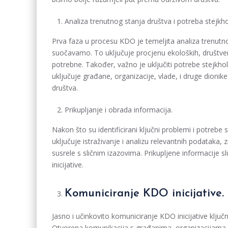
Analiza trenutnog stanja društva i potreba stejkho
Prva faza u procesu KDO je temeljita analiza trenutnog
suočavamo. To uključuje procjenu ekoloških, društv
potrebne. Također, važno je uključiti potrebe stejkhold
uključuje građane, organizacije, vlade, i druge dionike 
društva.
Prikupljanje i obrada informacija.
Nakon što su identificirani ključni problemi i potrebe 
uključuje istraživanje i analizu relevantnih podataka,
susrele s sličnim izazovima. Prikupljene informacije s
inicijative.
Komuniciranje KDO inicijative.
Jasno i učinkovito komuniciranje KDO inicijative ključ
Otvorena komunikacija s građanima, organizacijama i