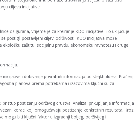
ju ciljeva inicijative.
ice osigurana, vrijeme je za kreiranje KDO inicijative. To uključuje
se postigli postavljeni ciljevi održivosti. KDO inicijativa može
na ekološku zaštitu, socijalnu pravdu, ekonomsku ravnotežu i druge
formacija.
inicijative i dobivanje povratnih informacija od stejkholdera. Praćenj
ilagodba planova prema potrebama i izazovima ključni su za
 pristup postizanju održivog društva. Analiza, prikupljanje informacija
vezani koraci koji omogućavaju postizanje konkretnih rezultata. Kroz
e mogu biti ključni faktor u izgradnji boljeg, održivijeg i