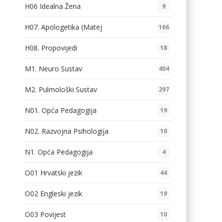
H06 Idealna Žena
9
H07. Apologetika (Matej
166
H08. Propovijedi
18
M1. Neuro Sustav
404
M2. Pulmološki Sustav
297
N01. Opća Pedagogija
19
N02. Razvojna Psihologija
10
N1. Opća Pedagogija
4
O01 Hrvatski jezik
44
O02 Engleski jezik
19
O03 Povijest
10