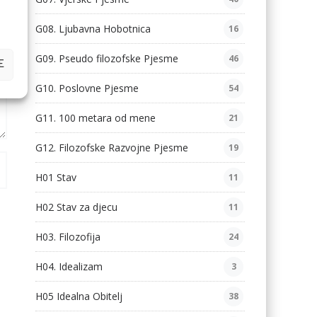
G08. Ljubavna Hobotnica
16
G09. Pseudo filozofske Pjesme
46
E
G10. Poslovne Pjesme
54
G11. 100 metara od mene
21
G12. Filozofske Razvojne Pjesme
19
H01 Stav
11
H02 Stav za djecu
11
H03. Filozofija
24
H04. Idealizam
3
H05 Idealna Obitelj
38