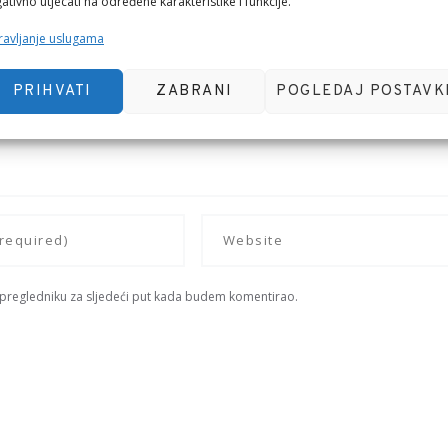
ativno utjecati na određene karakteristike i funkcije.
avljanje uslugama
PRIHVATI
ZABRANI
POGLEDAJ POSTAVK
 pregledniku za sljedeći put kada budem komentirao.