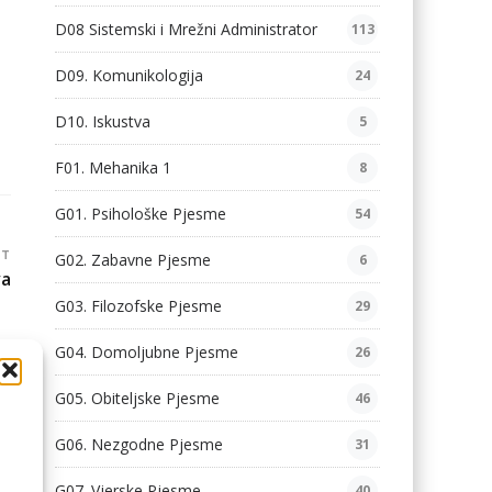
D08 Sistemski i Mrežni Administrator
113
D09. Komunikologija
24
D10. Iskustva
5
F01. Mehanika 1
8
G01. Psihološke Pjesme
54
ST
G02. Zabavne Pjesme
6
va
G03. Filozofske Pjesme
29
G04. Domoljubne Pjesme
26
G05. Obiteljske Pjesme
46
G06. Nezgodne Pjesme
31
G07. Vjerske Pjesme
40