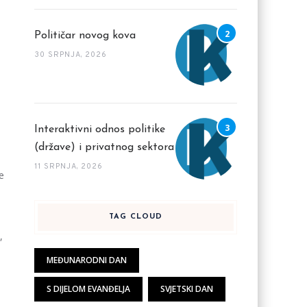
Političar novog kova
30 SRPNJA, 2026
Interaktivni odnos politike
(države) i privatnog sektora
11 SRPNJA, 2026
e
TAG CLOUD
,
MEĐUNARODNI DAN
S DIJELOM EVANĐELJA
SVJETSKI DAN