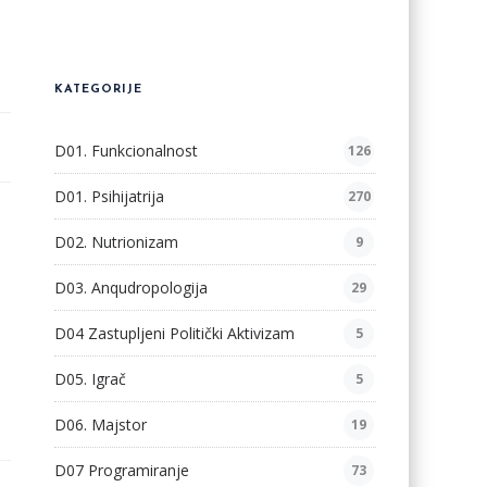
KATEGORIJE
D01. Funkcionalnost
126
D01. Psihijatrija
270
D02. Nutrionizam
9
D03. Anqudropologija
29
D04 Zastupljeni Politički Aktivizam
5
D05. Igrač
5
D06. Majstor
19
D07 Programiranje
73