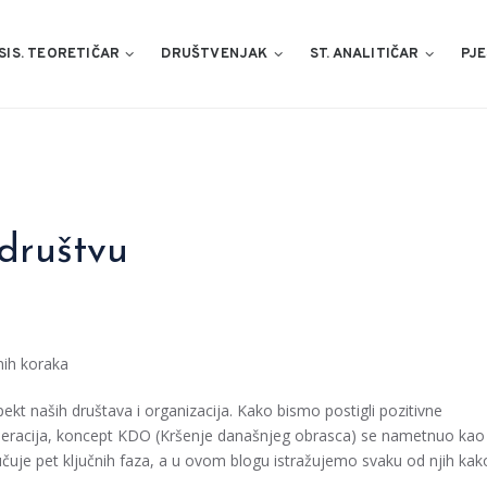
SIS. TEORETIČAR
DRUŠTVENJAK
ST. ANALITIČAR
PJE
društvu
nih koraka
ekt naših društava i organizacija. Kako bismo postigli pozitivne
generacija, koncept KDO (Kršenje današnjeg obrasca) se nametnuo kao
čuje pet ključnih faza, a u ovom blogu istražujemo svaku od njih kak