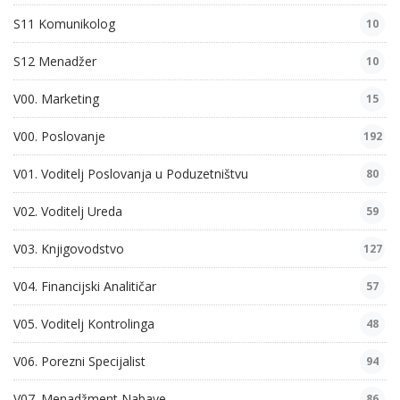
S11 Komunikolog
10
S12 Menadžer
10
V00. Marketing
15
V00. Poslovanje
192
V01. Voditelj Poslovanja u Poduzetništvu
80
V02. Voditelj Ureda
59
V03. Knjigovodstvo
127
V04. Financijski Analitičar
57
V05. Voditelj Kontrolinga
48
V06. Porezni Specijalist
94
V07. Menadžment Nabave
86