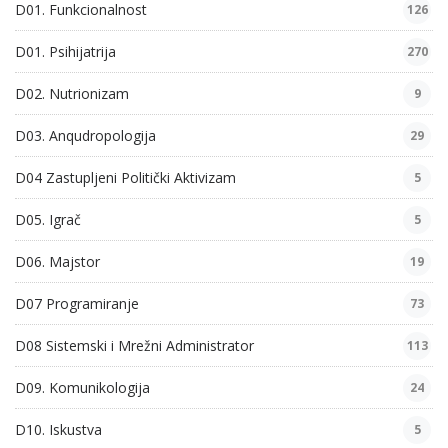
D01. Funkcionalnost
126
D01. Psihijatrija
270
D02. Nutrionizam
9
D03. Anqudropologija
29
D04 Zastupljeni Politički Aktivizam
5
D05. Igrač
5
D06. Majstor
19
D07 Programiranje
73
D08 Sistemski i Mrežni Administrator
113
D09. Komunikologija
24
D10. Iskustva
5