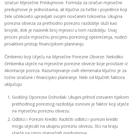
Izračun Mjesečne Predujmove: Formula za izračun mjesečne
predujmove je jednostavna, ali ključna za tvrtke i pojedince koji
žele učinkovito upravljati svojim novčanim tokovima. Ukupna
porezna obveza za prethodno porezno razdoblje služi kao
brojnik, dok je nazivnik broj mjeseci u tom razdoblju. Ovaj
proces pruža mjesečnu procjenu poreznog opterećenja, nudeći
proaktivni pristup financijskom planiranju.
Čimbenici koji Utječu na Mjesečne Porezne Obveze: Nekoliko
čimbenika utječe na mjesečne porezne obveze koje proizlaze iz
Akontacije poreza. Razumijevanje ovih elemenata ključno je za
točne izračune i financijsko planiranje. Neki od ključnih faktora
uključuju:
Godišnji Oporezivi Dohodak: Ukupni prihod ostvaren tijekom
prethodnog poreznog razdoblja osnovni je faktor koji utječe
na mjesečnu poreznu obvezu.
Odbitci i Porezni Krediti: Različiti odbitci i porezni krediti
mogu utjecati na ukupnu poreznu obvezu, što na kraju
utječe na iznos mjesečnih predujmova.