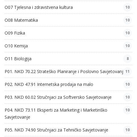
O07 Tjelesna i zdravstvena kultura
10
O08 Matematika
10
O09 Fizika
10
O10 Kemija
10
O11 Biologija
8
P01. NKD 70.22 Strateško Planiranje i Poslovno Savjetovanje
11
P02. NKD 47.91 Internetska prodaja na malo
10
P03. NKD 60.02 Stručnjaci za Softversko Savjetovanje
10
P04. NKD 73.11 Eksperti za Marketing i Marketinško
10
Savjetovanje
P05. NKD 74.90 Stručnjaci za Tehničko Savjetovanje
10