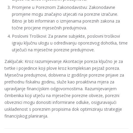
Promjene u Poreznom Zakonodavstvu: Zakonodavne
promjene mogu značajno utjecati na porezne izračune.
Bitno je biti informiran o izmjenama poreznih zakona za
točne procjene mjesečnih predujmova.
Poslovni Troškovi: Za pravne subjekte, poslovni troškovi
igraju ključnu ulogu u određivanju oporezivog dohotka, time
utječući na mjesečne porezne predujmove.
Zaključak: Kroz razumijevanje Akontacije poreza ključno je za
tvrtke i pojedince koji plove kroz kompleksan pejzaž poreza.
Mjesečna predujmovi, dobivena iz godišnje porezne prijave za
prethodnu fiskalnu godinu, služe kao proaktivna mjera za
upravljanje financijskim odgovornostima. Razumijevanjem
čimbenika koji utječu na mjesečne porezne obveze, porezni
obveznici mogu donositi informirane odluke, osiguravajući
usklađenost s poreznim propisima dok optimiziraju strategije
financijskog planiranja.