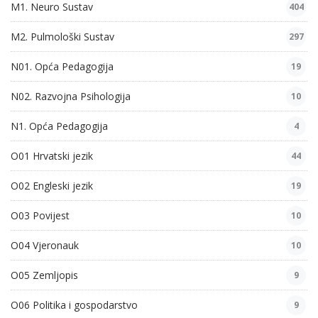
M1. Neuro Sustav
404
M2. Pulmološki Sustav
297
N01. Opća Pedagogija
19
N02. Razvojna Psihologija
10
N1. Opća Pedagogija
4
O01 Hrvatski jezik
44
O02 Engleski jezik
19
O03 Povijest
10
O04 Vjeronauk
10
O05 Zemljopis
9
O06 Politika i gospodarstvo
9