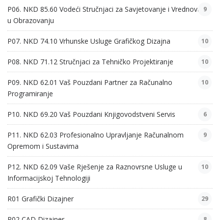
P06. NKD 85.60 Vodeći Stručnjaci za Savjetovanje i Vrednovanje
9
u Obrazovanju
P07. NKD 74.10 Vrhunske Usluge Grafičkog Dizajna
10
P08. NKD 71.12 Stručnjaci za Tehničko Projektiranje
10
P09. NKD 62.01 Vaš Pouzdani Partner za Računalno
10
Programiranje
P10. NKD 69.20 Vaš Pouzdani Knjigovodstveni Servis
6
P11. NKD 62.03 Profesionalno Upravljanje Računalnom
9
Opremom i Sustavima
P12. NKD 62.09 Vaše Rješenje za Raznovrsne Usluge u
10
Informacijskoj Tehnologiji
R01 Grafički Dizajner
29
R02 CAD Dizajner
8