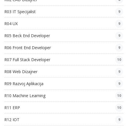
R03 IT Specijalist
9
R04 UX
9
R05 Beck End Developer
9
R06 Front End Developer
9
R07 Full Stack Developer
10
R08 Web Dizajner
9
R09 Razvoj Aplikacija
9
R10 Machine Learning
10
R11 ERP
10
R12 IOT
9