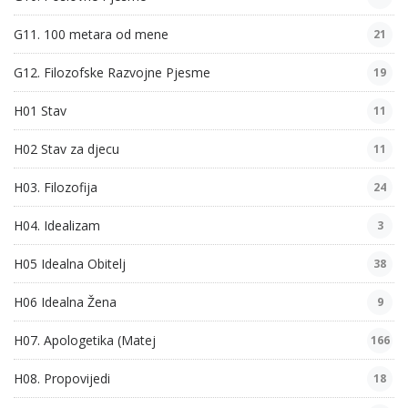
G11. 100 metara od mene
21
G12. Filozofske Razvojne Pjesme
19
H01 Stav
11
H02 Stav za djecu
11
H03. Filozofija
24
H04. Idealizam
3
H05 Idealna Obitelj
38
H06 Idealna Žena
9
H07. Apologetika (Matej
166
H08. Propovijedi
18