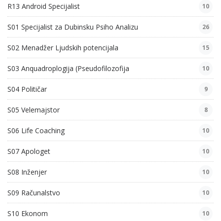
R13 Android Specijalist
10
S01 Specijalist za Dubinsku Psiho Analizu
26
S02 Menadžer Ljudskih potencijala
15
S03 Anquadroplogija (Pseudofilozofija
10
S04 Političar
9
S05 Velemajstor
8
S06 Life Coaching
10
S07 Apologet
10
S08 Inženjer
10
S09 Računalstvo
10
S10 Ekonom
10