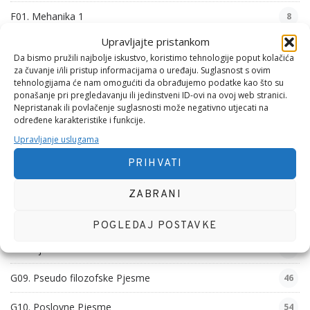
F01. Mehanika 1
8
Upravljajte pristankom
G01. Psihološke Pjesme
54
Da bismo pružili najbolje iskustvo, koristimo tehnologije poput kolačića
za čuvanje i/ili pristup informacijama o uređaju. Suglasnost s ovim
G02. Zabavne Pjesme
6
tehnologijama će nam omogućiti da obrađujemo podatke kao što su
ponašanje pri pregledavanju ili jedinstveni ID-ovi na ovoj web stranici.
G03. Filozofske Pjesme
29
Nepristanak ili povlačenje suglasnosti može negativno utjecati na
određene karakteristike i funkcije.
G04. Domoljubne Pjesme
26
Upravljanje uslugama
G05. Obiteljske Pjesme
46
PRIHVATI
G06. Nezgodne Pjesme
31
ZABRANI
G07. Vjerske Pjesme
40
POGLEDAJ POSTAVKE
G08. Ljubavna Hobotnica
16
G09. Pseudo filozofske Pjesme
46
G10. Poslovne Pjesme
54