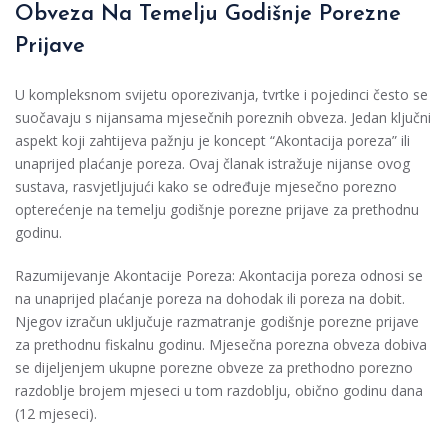
Obveza Na Temelju Godišnje Porezne
Prijave
U kompleksnom svijetu oporezivanja, tvrtke i pojedinci često se
suočavaju s nijansama mjesečnih poreznih obveza. Jedan ključni
aspekt koji zahtijeva pažnju je koncept “Akontacija poreza” ili
unaprijed plaćanje poreza. Ovaj članak istražuje nijanse ovog
sustava, rasvjetljujući kako se određuje mjesečno porezno
opterećenje na temelju godišnje porezne prijave za prethodnu
godinu.
Razumijevanje Akontacije Poreza: Akontacija poreza odnosi se
na unaprijed plaćanje poreza na dohodak ili poreza na dobit.
Njegov izračun uključuje razmatranje godišnje porezne prijave
za prethodnu fiskalnu godinu. Mjesečna porezna obveza dobiva
se dijeljenjem ukupne porezne obveze za prethodno porezno
razdoblje brojem mjeseci u tom razdoblju, obično godinu dana
(12 mjeseci).