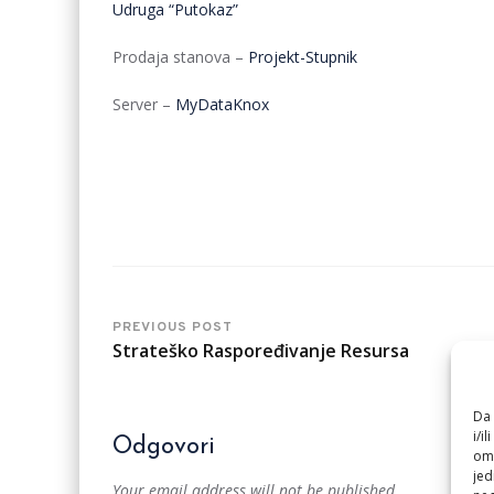
Udruga “Putokaz”
Prodaja stanova –
Projekt-Stupnik
Server –
MyDataKnox
PREVIOUS POST
Strateško Raspoređivanje Resursa
Da 
i/i
Odgovori
omo
jed
Your email address will not be published.