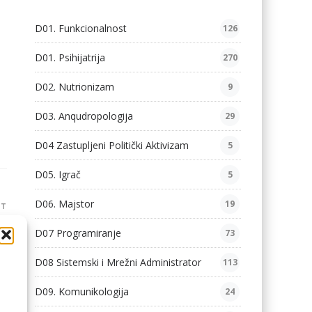
D01. Funkcionalnost
126
D01. Psihijatrija
270
D02. Nutrionizam
9
D03. Anqudropologija
29
D04 Zastupljeni Politički Aktivizam
5
D05. Igrač
5
D06. Majstor
19
ST
a)
D07 Programiranje
73
D08 Sistemski i Mrežni Administrator
113
D09. Komunikologija
24