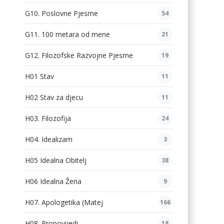
G10. Poslovne Pjesme
54
G11. 100 metara od mene
21
G12. Filozofske Razvojne Pjesme
19
H01 Stav
11
H02 Stav za djecu
11
H03. Filozofija
24
H04. Idealizam
3
H05 Idealna Obitelj
38
H06 Idealna Žena
9
H07. Apologetika (Matej
166
H08. Propovijedi
18