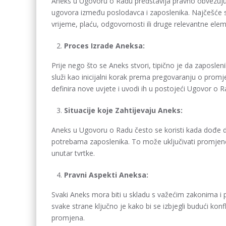
Aneks u Ugovoru o Radu predstavlja pravno obvezujuć
ugovora između poslodavca i zaposlenika. Najčešće se k
vrijeme, plaću, odgovornosti ili druge relevantne ele
Proces Izrade Aneksa:
Prije nego što se Aneks stvori, tipično je da zaposlen
služi kao inicijalni korak prema pregovaranju o prom
definira nove uvjete i uvodi ih u postojeći Ugovor o R
Situacije koje Zahtijevaju Aneks:
Aneks u Ugovoru o Radu često se koristi kada dođe do 
potrebama zaposlenika. To može uključivati promjene
unutar tvrtke.
Pravni Aspekti Aneksa:
Svaki Aneks mora biti u skladu s važećim zakonima i 
svake strane ključno je kako bi se izbjegli budući konf
promjena.