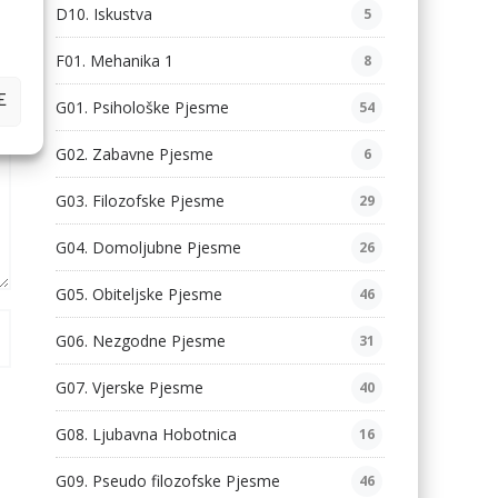
D10. Iskustva
5
F01. Mehanika 1
8
E
G01. Psihološke Pjesme
54
G02. Zabavne Pjesme
6
G03. Filozofske Pjesme
29
G04. Domoljubne Pjesme
26
G05. Obiteljske Pjesme
46
G06. Nezgodne Pjesme
31
G07. Vjerske Pjesme
40
G08. Ljubavna Hobotnica
16
G09. Pseudo filozofske Pjesme
46