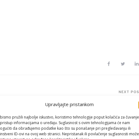
NEXT PO
Asignacija (uput
Upravljajte pristankom
bismo pružili najbolje iskustvo, koristimo tehnologije poput kolačića za čuvanje
li pristup informacijama o uređaju. Suglasnost s ovim tehnologijama će nam
gućiti da obrađujemo podatke kao što su ponašanje pri pregledavanju ili
instveni ID-ovi na ovoj web stranici. Nepristanak ili povlačenje suglasnosti može