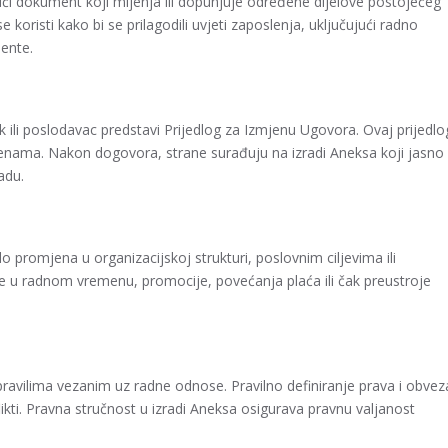
i dokument koji mijenja ili dopunjuje određene dijelove postojećeg
oristi kako bi se prilagodili uvjeti zaposlenja, uključujući radno
mente.
ik ili poslodavac predstavi Prijedlog za Izmjenu Ugovora. Ovaj prijedlo
jenama. Nakon dogovora, strane surađuju na izradi Aneksa koji jasno
adu.
promjena u organizacijskoj strukturi, poslovnim ciljevima ili
 u radnom vremenu, promocije, povećanja plaća ili čak preustroje
pravilima vezanim uz radne odnose. Pravilno definiranje prava i obvez
likti. Pravna stručnost u izradi Aneksa osigurava pravnu valjanost