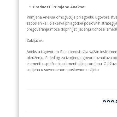
Prednosti Primjene Aneksa:
Primjena Aneksa omogućuje prilagodbu ugovora stva
zaposlenika i olakšava prilagodba poslovnih strategi
pregovaranja može doprinijeti jačanju odnosa između
Zaključak:
Aneks u Ugovoru o Radu predstavlja važan instrume
okruženju. Prijedlog za izmjenu ugovora označava poč
elementi uspješne implementacije promjena. Održavanj
uspjeha u suvremenom poslovnom svijetu.
www.d