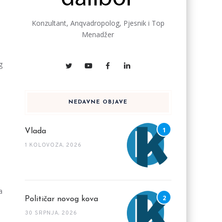
Konzultant, Anqvadropolog, Pjesnik i Top
Menadžer
g
NEDAVNE OBJAVE
Vlada
1 KOLOVOZA, 2026
a
Političar novog kova
30 SRPNJA, 2026