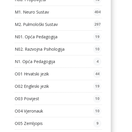
M1. Neuro Sustav
404
M2. Pulmološki Sustav
297
N01. Opća Pedagogija
19
N02. Razvojna Psihologija
10
N1. Opća Pedagogija
4
O01 Hrvatski jezik
44
O02 Engleski jezik
19
O03 Povijest
10
O04 Vjeronauk
10
O05 Zemljopis
9