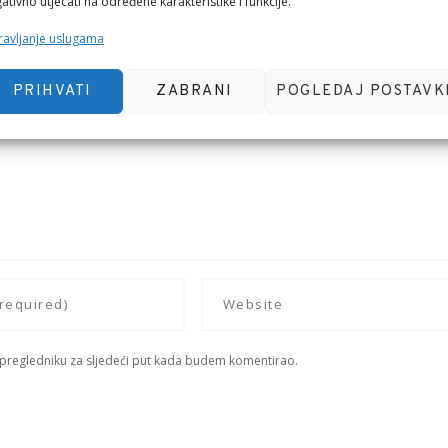
ativno utjecati na određene karakteristike i funkcije.
avljanje uslugama
PRIHVATI
ZABRANI
POGLEDAJ POSTAVK
 pregledniku za sljedeći put kada budem komentirao.