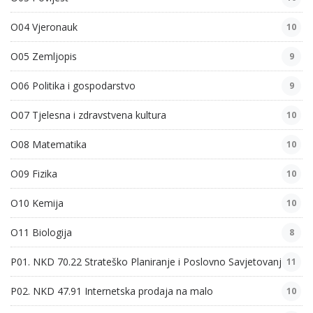
O04 Vjeronauk
10
O05 Zemljopis
9
O06 Politika i gospodarstvo
9
O07 Tjelesna i zdravstvena kultura
10
O08 Matematika
10
O09 Fizika
10
O10 Kemija
10
O11 Biologija
8
P01. NKD 70.22 Strateško Planiranje i Poslovno Savjetovanje
11
P02. NKD 47.91 Internetska prodaja na malo
10