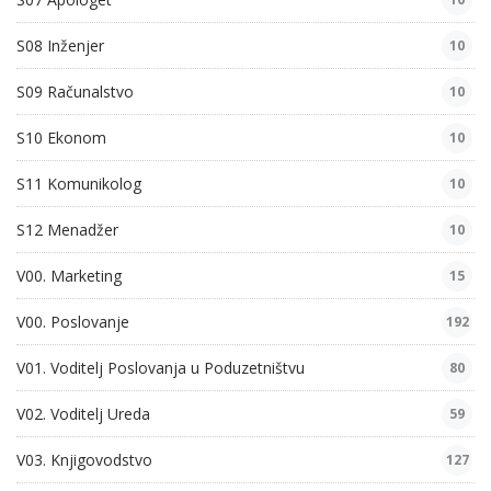
S08 Inženjer
10
S09 Računalstvo
10
S10 Ekonom
10
S11 Komunikolog
10
S12 Menadžer
10
V00. Marketing
15
V00. Poslovanje
192
V01. Voditelj Poslovanja u Poduzetništvu
80
V02. Voditelj Ureda
59
V03. Knjigovodstvo
127