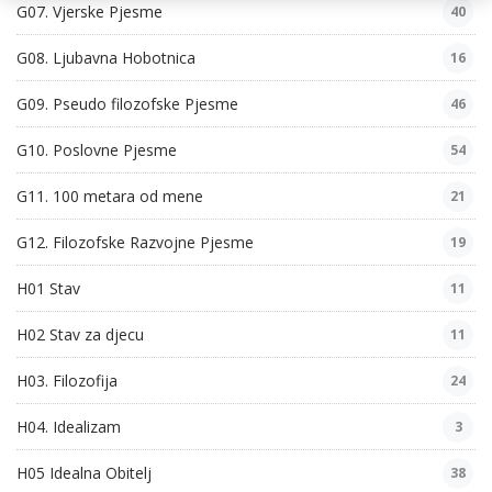
G07. Vjerske Pjesme
40
G08. Ljubavna Hobotnica
16
G09. Pseudo filozofske Pjesme
46
G10. Poslovne Pjesme
54
G11. 100 metara od mene
21
G12. Filozofske Razvojne Pjesme
19
H01 Stav
11
H02 Stav za djecu
11
H03. Filozofija
24
H04. Idealizam
3
H05 Idealna Obitelj
38