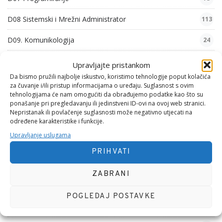
D08 Sistemski i Mrežni Administrator
113
D09. Komunikologija
24
D10. Iskustva
5
Upravljajte pristankom
Da bismo pružili najbolje iskustvo, koristimo tehnologije poput kolačića
F01. Mehanika 1
8
za čuvanje i/ili pristup informacijama o uređaju. Suglasnost s ovim
tehnologijama će nam omogućiti da obrađujemo podatke kao što su
G01. Psihološke Pjesme
54
ponašanje pri pregledavanju ili jedinstveni ID-ovi na ovoj web stranici.
Nepristanak ili povlačenje suglasnosti može negativno utjecati na
određene karakteristike i funkcije.
G02. Zabavne Pjesme
6
Upravljanje uslugama
G03. Filozofske Pjesme
29
PRIHVATI
G04. Domoljubne Pjesme
26
ZABRANI
G05. Obiteljske Pjesme
46
POGLEDAJ POSTAVKE
G06. Nezgodne Pjesme
31