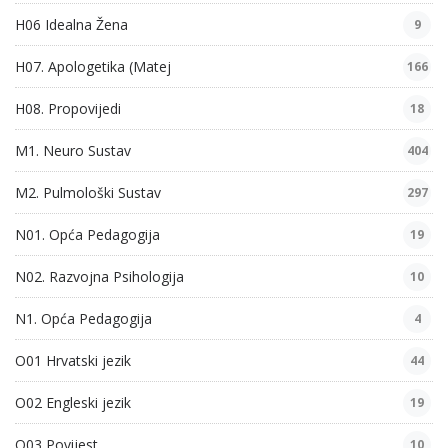
H06 Idealna Žena
9
H07. Apologetika (Matej
166
H08. Propovijedi
18
M1. Neuro Sustav
404
M2. Pulmološki Sustav
297
N01. Opća Pedagogija
19
N02. Razvojna Psihologija
10
N1. Opća Pedagogija
4
O01 Hrvatski jezik
44
O02 Engleski jezik
19
O03 Povijest
10