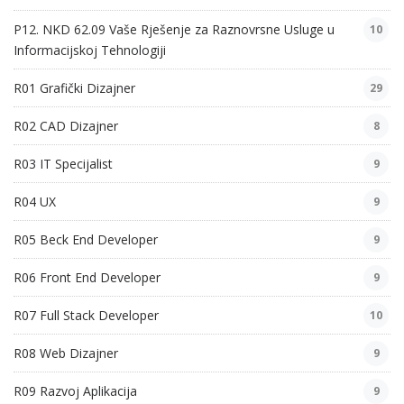
P12. NKD 62.09 Vaše Rješenje za Raznovrsne Usluge u
10
Informacijskoj Tehnologiji
R01 Grafički Dizajner
29
R02 CAD Dizajner
8
R03 IT Specijalist
9
R04 UX
9
R05 Beck End Developer
9
R06 Front End Developer
9
R07 Full Stack Developer
10
R08 Web Dizajner
9
R09 Razvoj Aplikacija
9