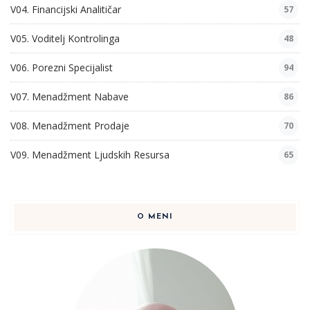
V04. Financijski Analitičar
57
V05. Voditelj Kontrolinga
48
V06. Porezni Specijalist
94
V07. Menadžment Nabave
86
V08. Menadžment Prodaje
70
V09. Menadžment Ljudskih Resursa
65
O MENI