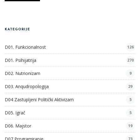
KATEGORIJE
D01. Funkcionalnost
126
D01. Psihijatrija
270
D02. Nutrionizam
9
D03. Anqudropologija
29
D04 Zastupljeni Politički Aktivizam
5
D05. Igrač
5
D06. Majstor
19
D07 Programiranje
73