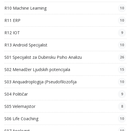
R10 Machine Learning
10
R11 ERP
10
R12 IOT
9
R13 Android Specijalist
10
S01 Specijalist za Dubinsku Psiho Analizu
26
S02 Menadžer Ljudskih potencijala
15
S03 Anquadroplogija (Pseudofilozofija
10
S04 Političar
9
S05 Velemajstor
8
S06 Life Coaching
10
S07 Apologet
10