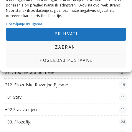
ponašanje pri pregledavanju ili jedinstveni ID-ovi na ovoj web stranici.
G06. Nezgodne Pjesme
Nepristanak ili povlačenje suglasnosti može negativno utjecati na
31
određene karakteristike i funkcije.
G07. Vjerske Pjesme
40
Upravljanje uslugama
PRIHVATI
G08. Ljubavna Hobotnica
16
ZABRANI
G09. Pseudo filozofske Pjesme
46
G10. Poslovne Pjesme
54
POGLEDAJ POSTAVKE
G11. 100 metara od mene
21
G12. Filozofske Razvojne Pjesme
19
H01 Stav
11
H02 Stav za djecu
11
H03. Filozofija
24