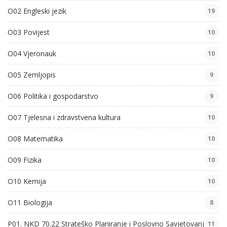
O02 Engleski jezik
19
O03 Povijest
10
O04 Vjeronauk
10
O05 Zemljopis
9
O06 Politika i gospodarstvo
9
O07 Tjelesna i zdravstvena kultura
10
O08 Matematika
10
O09 Fizika
10
O10 Kemija
10
O11 Biologija
8
P01. NKD 70.22 Strateško Planiranje i Poslovno Savjetovanje
11