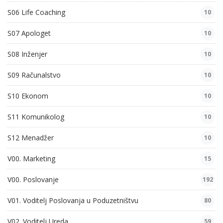
S06 Life Coaching
10
S07 Apologet
10
S08 Inženjer
10
S09 Računalstvo
10
S10 Ekonom
10
S11 Komunikolog
10
S12 Menadžer
10
V00. Marketing
15
V00. Poslovanje
192
V01. Voditelj Poslovanja u Poduzetništvu
80
V02. Voditelj Ureda
59