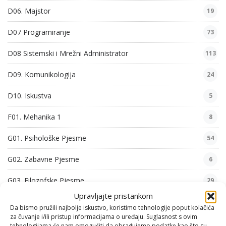
D06. Majstor
19
D07 Programiranje
73
D08 Sistemski i Mrežni Administrator
113
D09. Komunikologija
24
D10. Iskustva
5
F01. Mehanika 1
8
G01. Psihološke Pjesme
54
G02. Zabavne Pjesme
6
G03. Filozofske Pjesme
29
Upravljajte pristankom
G04. Domoljubne Pjesme
26
Da bismo pružili najbolje iskustvo, koristimo tehnologije poput kolačića
za čuvanje i/ili pristup informacijama o uređaju. Suglasnost s ovim
G05. Obiteljske Pjesme
46
tehnologijama će nam omogućiti da obrađujemo podatke kao što su