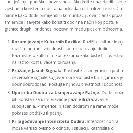
suosjećanje, podršku i povezanost. Ako želite unaprijediti svoje
vještine u korištenju dodira na prikladan način ili želite istražiti
načine kako dodir primijeniti u komunikaciji, ovaj članak pruža
smjernice i savjete kako koristiti dodir na način koji poštuje
granice drugih i pridonosi pozitivnim međuljudskim odnosima.
Razumijevanje Kulturnih Razlika:
Različite kulture imaju
različite norme i vrijednosti kada je u pitanju dodir.
Razmislite o kulturnim kontekstima kako biste bili osjetljivi
na raznolikost u vašem okruženju.
Pružanje Jasnih Signala:
Postavite jasne granice i pratite
neverbalne signale sugovornika kako biste bili sigurni da je
dodir dobrodošao. Poštujte njihovu privatnost i udobnost.
Upotreba Dodira za Usmjeravanje Pažnje:
Dodir može
biti koristan za usmjeravanje pažnje ili izražavanje
suosjećanja. Primjerice, nježan dodirom na rame može
pokazati podršku ili pažnju.
Prilagođavanje Intenziteta Dodira:
Intenzitet dodira
može varirati ovisno o odnosu i situaciji. Razmislite o