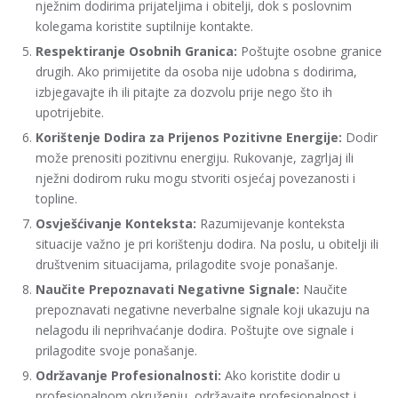
nježnim dodirima prijateljima i obitelji, dok s poslovnim
kolegama koristite suptilnije kontakte.
Respektiranje Osobnih Granica:
Poštujte osobne granice
drugih. Ako primijetite da osoba nije udobna s dodirima,
izbjegavajte ih ili pitajte za dozvolu prije nego što ih
upotrijebite.
Korištenje Dodira za Prijenos Pozitivne Energije:
Dodir
može prenositi pozitivnu energiju. Rukovanje, zagrljaj ili
nježni dodirom ruku mogu stvoriti osjećaj povezanosti i
topline.
Osvješćivanje Konteksta:
Razumijevanje konteksta
situacije važno je pri korištenju dodira. Na poslu, u obitelji ili
društvenim situacijama, prilagodite svoje ponašanje.
Naučite Prepoznavati Negativne Signale:
Naučite
prepoznavati negativne neverbalne signale koji ukazuju na
nelagodu ili neprihvaćanje dodira. Poštujte ove signale i
prilagodite svoje ponašanje.
Održavanje Profesionalnosti:
Ako koristite dodir u
profesionalnom okruženju, održavajte profesionalnost i