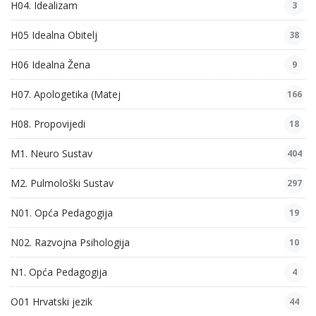
H04. Idealizam
3
H05 Idealna Obitelj
38
H06 Idealna Žena
9
H07. Apologetika (Matej
166
H08. Propovijedi
18
M1. Neuro Sustav
404
M2. Pulmološki Sustav
297
N01. Opća Pedagogija
19
N02. Razvojna Psihologija
10
N1. Opća Pedagogija
4
O01 Hrvatski jezik
44