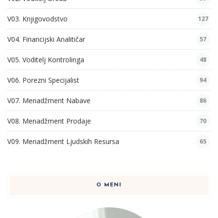
V03. Knjigovodstvo
127
V04. Financijski Analitičar
57
V05. Voditelj Kontrolinga
48
V06. Porezni Specijalist
94
V07. Menadžment Nabave
86
V08. Menadžment Prodaje
70
V09. Menadžment Ljudskih Resursa
65
O MENI