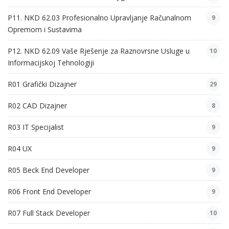
P11. NKD 62.03 Profesionalno Upravljanje Računalnom
9
Opremom i Sustavima
P12. NKD 62.09 Vaše Rješenje za Raznovrsne Usluge u
10
Informacijskoj Tehnologiji
R01 Grafički Dizajner
29
R02 CAD Dizajner
8
R03 IT Specijalist
9
R04 UX
9
R05 Beck End Developer
9
R06 Front End Developer
9
R07 Full Stack Developer
10