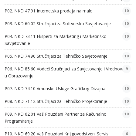
P02. NKD 47.91 Internetska prodaja na malo
10
P03. NKD 60.02 Stručnjaci za Softversko Savjetovanje
10
P04. NKD 73.11 Eksperti za Marketing i Marketinško
10
Savjetovanje
P05. NKD 74.90 Stručnjaci za Tehničko Savjetovanje
10
P06. NKD 85.60 Vodeći Stručnjaci za Savjetovanje i Vrednovanje
9
u Obrazovanju
P07. NKD 74.10 Vrhunske Usluge Grafičkog Dizajna
10
P08. NKD 71.12 Stručnjaci za Tehničko Projektiranje
10
P09. NKD 62.01 Vaš Pouzdani Partner za Računalno
10
Programiranje
P10. NKD 69.20 Vaš Pouzdani Knjigovodstveni Servis
6