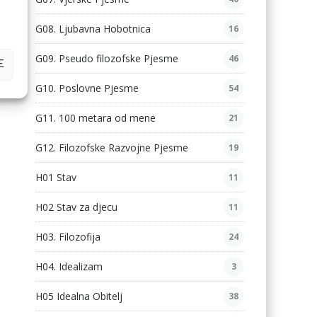
G08. Ljubavna Hobotnica
16
G09. Pseudo filozofske Pjesme
46
E
G10. Poslovne Pjesme
54
G11. 100 metara od mene
21
G12. Filozofske Razvojne Pjesme
19
H01 Stav
11
H02 Stav za djecu
11
H03. Filozofija
24
H04. Idealizam
3
H05 Idealna Obitelj
38