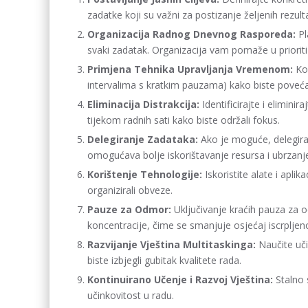
zadatke koji su važni za postizanje željenih rezult
Organizacija Radnog Dnevnog Rasporeda:
Pl
svaki zadatak. Organizacija vam pomaže u prioritiz
Primjena Tehnika Upravljanja Vremenom:
Kor
intervalima s kratkim pauzama) kako biste povećal
Eliminacija Distrakcija:
Identificirajte i elimini
tijekom radnih sati kako biste održali fokus.
Delegiranje Zadataka:
Ako je moguće, delegira
omogućava bolje iskorištavanje resursa i ubrzan
Korištenje Tehnologije:
Iskoristite alate i aplik
organizirali obveze.
Pauze za Odmor:
Uključivanje kraćih pauza za 
koncentracije, čime se smanjuje osjećaj iscrpljeno
Razvijanje Vještina Multitaskinga:
Naučite uči
biste izbjegli gubitak kvalitete rada.
Kontinuirano Učenje i Razvoj Vještina:
Stalno s
učinkovitost u radu.