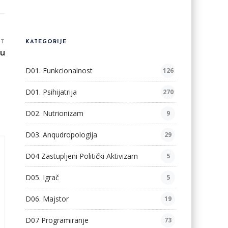
ST
KATEGORIJE
nu
D01. Funkcionalnost
126
D01. Psihijatrija
270
D02. Nutrionizam
9
D03. Anqudropologija
29
D04 Zastupljeni Politički Aktivizam
5
D05. Igrač
5
D06. Majstor
19
D07 Programiranje
73