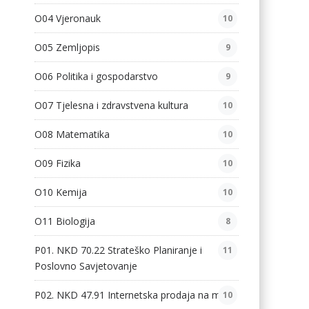
O04 Vjeronauk
10
O05 Zemljopis
9
O06 Politika i gospodarstvo
9
O07 Tjelesna i zdravstvena kultura
10
O08 Matematika
10
O09 Fizika
10
O10 Kemija
10
O11 Biologija
8
P01. NKD 70.22 Strateško Planiranje i
11
Poslovno Savjetovanje
P02. NKD 47.91 Internetska prodaja na malo
10