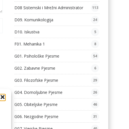
D08 Sistemski i Mrežni Administrator
113
D09. Komunikologija
24
D10. Iskustva
5
F01. Mehanika 1
8
G01. Psihološke Pjesme
54
G02. Zabavne Pjesme
6
G03. Filozofske Pjesme
29
G04. Domoljubne Pjesme
26
G05. Obiteljske Pjesme
46
G06. Nezgodne Pjesme
31
G07. Vjerske Pjesme
40