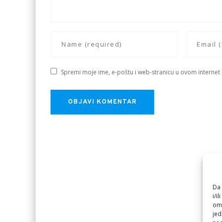
Spremi moje ime, e-poštu i web-stranicu u ovom internet
Da 
i/i
omo
jed