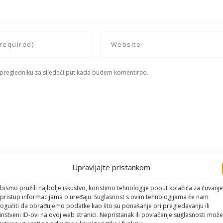
 pregledniku za sljedeći put kada budem komentirao.
Upravljajte pristankom
bismo pružili najbolje iskustvo, koristimo tehnologije poput kolačića za čuvanje
li pristup informacijama o uređaju. Suglasnost s ovim tehnologijama će nam
gućiti da obrađujemo podatke kao što su ponašanje pri pregledavanju ili
instveni ID-ovi na ovoj web stranici. Nepristanak ili povlačenje suglasnosti može