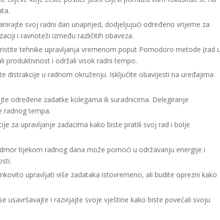
ata.
anirajte svoj radni dan unaprijed, dodjeljujući određeno vrijeme za
aciji i ravnoteži između različitih obaveza.
istite tehnike upravljanja vremenom poput Pomodoro metode (rad 
i produktivnost i održali visok radni tempo.
rajte distrakcije u radnom okruženju. Isključite obavijesti na uređajima
jte određene zadatke kolegama ili suradnicima. Delegiranje
je radnog tempa.
acije za upravljanje zadacima kako biste pratili svoj rad i bolje
odmor tijekom radnog dana može pomoći u održavanju energije i
sti.
nkovito upravljati više zadataka istovremeno, ali budite oprezni kako
e usavršavajte i razvijajte svoje vještine kako biste povećali svoju