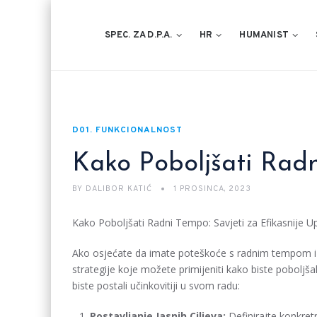
SPEC. ZA D.P.A.
HR
HUMANIST
D01. FUNKCIONALNOST
Kako Poboljšati Rad
BY
DALIBOR KATIĆ
1 PROSINCA, 2023
Kako Poboljšati Radni Tempo: Savjeti za Efikasnije 
Ako osjećate da imate poteškoće s radnim tempom i že
strategije koje možete primijeniti kako biste poboljš
biste postali učinkovitiji u svom radu:
Postavljanje Jasnih Ciljeva:
Definirajte konkretn