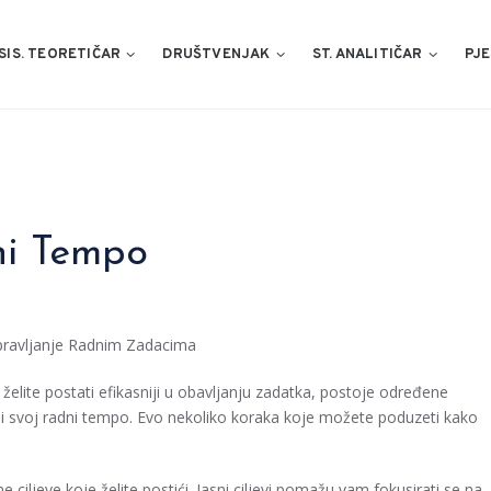
SIS. TEORETIČAR
DRUŠTVENJAK
ST. ANALITIČAR
PJE
ni Tempo
Upravljanje Radnim Zadacima
lite postati efikasniji u obavljanju zadatka, postoje određene
ali svoj radni tempo. Evo nekoliko koraka koje možete poduzeti kako
e ciljeve koje želite postići. Jasni ciljevi pomažu vam fokusirati se na