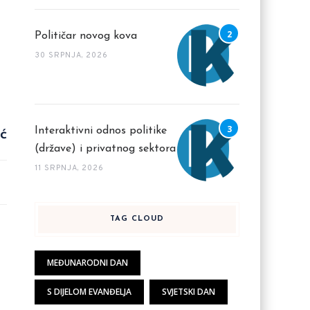
Političar novog kova
30 SRPNJA, 2026
Interaktivni odnos politike
ć
(države) i privatnog sektora
11 SRPNJA, 2026
TAG CLOUD
MEĐUNARODNI DAN
S DIJELOM EVANĐELJA
SVJETSKI DAN