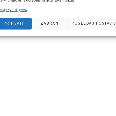
ativno utjecati na određene karakteristike i funkcije.
avljanje uslugama
PRIHVATI
ZABRANI
POGLEDAJ POSTAVK