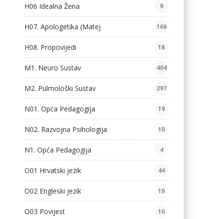
H06 Idealna Žena
9
H07. Apologetika (Matej
166
H08. Propovijedi
18
M1. Neuro Sustav
404
M2. Pulmološki Sustav
297
N01. Opća Pedagogija
19
N02. Razvojna Psihologija
10
N1. Opća Pedagogija
4
O01 Hrvatski jezik
44
O02 Engleski jezik
19
O03 Povijest
10