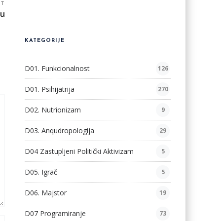
ST
ju
KATEGORIJE
D01. Funkcionalnost
126
D01. Psihijatrija
270
D02. Nutrionizam
9
D03. Anqudropologija
29
D04 Zastupljeni Politički Aktivizam
5
D05. Igrač
5
D06. Majstor
19
D07 Programiranje
73