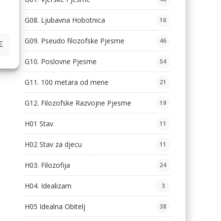
G08. Ljubavna Hobotnica
16
G09. Pseudo filozofske Pjesme
46
E
G10. Poslovne Pjesme
54
G11. 100 metara od mene
21
G12. Filozofske Razvojne Pjesme
19
H01 Stav
11
H02 Stav za djecu
11
H03. Filozofija
24
H04. Idealizam
3
H05 Idealna Obitelj
38