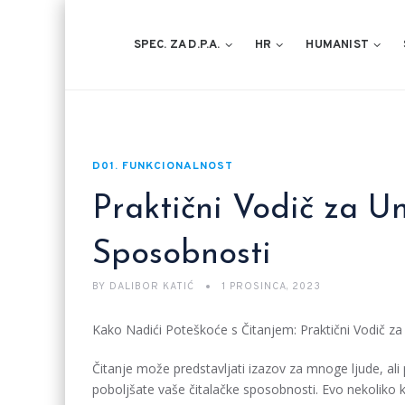
SPEC. ZA D.P.A.
HR
HUMANIST
D01. FUNKCIONALNOST
Praktični Vodič za U
Sposobnosti
BY
DALIBOR KATIĆ
1 PROSINCA, 2023
Kako Nadići Poteškoće s Čitanjem: Praktični Vodič z
Čitanje može predstavljati izazov za mnoge ljude, al
poboljšate vaše čitalačke sposobnosti. Evo nekoliko k