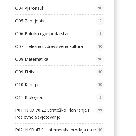
O04 Vjeronauk
10
O05 Zemljopis
9
O06 Politika i gospodarstvo
9
O07 Tjelesna i zdravstvena kultura
10
O08 Matematika
10
O09 Fizika
10
O10 Kemija
10
O11 Biologija
8
P01. NKD 70.22 Strateško Planiranje i
11
Poslovno Savjetovanje
P02. NKD 47.91 Internetska prodaja na malo
10