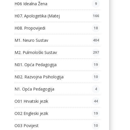
H06 Idealna Žena
9
H07. Apologetika (Matej
166
H08. Propovijedi
18
M1. Neuro Sustav
404
M2. Pulmološki Sustav
297
N01. Opća Pedagogija
19
N02. Razvojna Psihologija
10
N1. Opća Pedagogija
4
O01 Hrvatski jezik
44
O02 Engleski jezik
19
O03 Povijest
10