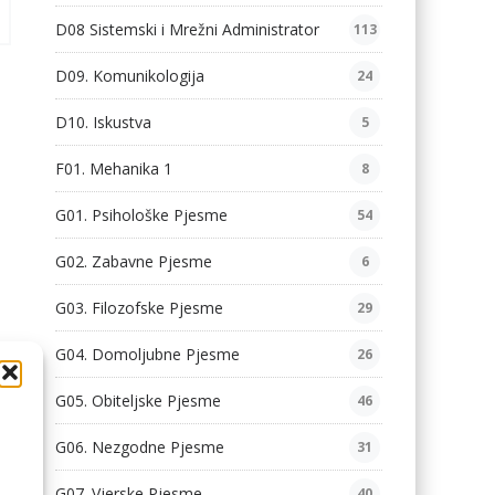
D08 Sistemski i Mrežni Administrator
113
D09. Komunikologija
24
D10. Iskustva
5
F01. Mehanika 1
8
G01. Psihološke Pjesme
54
G02. Zabavne Pjesme
6
G03. Filozofske Pjesme
29
G04. Domoljubne Pjesme
26
G05. Obiteljske Pjesme
46
G06. Nezgodne Pjesme
31
G07. Vjerske Pjesme
40