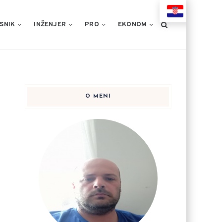
HR
SNIK
INŽENJER
PRO
EKONOM
O MENI
i