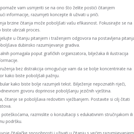
a pomaže vam usmjeriti se na ono što želite postići čitanjem
i informacije, razumjeti koncepte ili uživati u priči.
nja brzine čitanja može poboljšati vašu efikasnost. Fokusirajte se na
 biste ubrzali proces.
elujte u čitanju pitanjem i traženjem odgovora na postavljena pitanj
boljšava dubinsko razumijevanje gradiva.
alnih pomagala poput grafičkih organizatora, bilježaka ili ilustracija
formacije.
uženja bez distrakcija omogućuje vam da se bolje koncentrirate na
tor kako biste poboljšali pažnju.
ular kako biste bolje razumjeli tekst. Bilježenje nepoznatih riječi,
kodnevnom govoru doprinose poboljšanju jezičnih vještina.
, čitanje se poboljšava redovitim vježbanjem. Postavite si cilj čitati
kstova.
 poteškoćama, razmislite o konzultaciji s edukativnim stručnjakom ili
enu podršku.
je čitalačke sposobnosti i uživati u čitanju s većim razumijevanjem