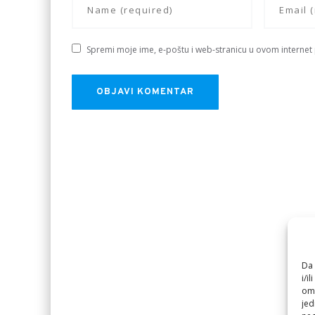
Spremi moje ime, e-poštu i web-stranicu u ovom internet
Da 
i/i
omo
jed