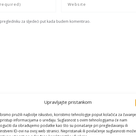
 pregledniku za sljedeći put kada budem komentirao.
Upravljajte pristankom
bismo pružili najbolje iskustvo, koristimo tehnologije poput kolačića za čuvanje
li pristup informacijama o uređaju. Suglasnost s ovim tehnologijama će nam
gućiti da obrađujemo podatke kao što su ponašanje pri pregledavanju ili
instveni ID-ovi na ovoj web stranici. Nepristanak ili povlačenje suglasnosti može