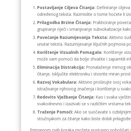
Postavljanje Ciljeva Čitanja:
Definiranje ciljev
određenog teksta. Razmislite o tome hoćete li izvuć
Prilagodba Brzine Čitanja:
Prakticiranje poveća
grupiranje riječi i smanjivanje subvokalizacije kako
Povećanje Razumijevanja Teksta:
Aktivno sudj
unutar teksta. Razumijevanje ključnih pojmova po
Korištenje Vizualnih Pomagala:
Korištenje vizu
može vam pomoći da bolje shvatite i zapamtili in
Eliminacija Distrakcija:
Pronalaženje mirnog okr
čitanje. Isključite elektroniku i stvorite miran pros
Razvoj Vokabulara:
Aktivno proširujte svoj vokab
istraživanje njihovog značenja i korištenje u sva
Redovito Vježbanje Čitanja:
Kao i svaka vještina
svakodnevno i izazivati se s različitim vrstama te
Traženje Pomoći:
Ako se suočavate s ozbiljnijim
stručnjakom za čitanje kako biste dobili prilagođ
Primjenom ovih koraka možete postupno poboljšati svo