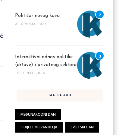
Političar novog kova
30 SRPNJA, 2026
ć
Interaktivni odnos politike
(države) i privatnog sektora
11 SRPNJA, 2026
TAG CLOUD
MEĐUNARODNI DAN
S DIJELOM EVANĐELJA
SVJETSKI DAN