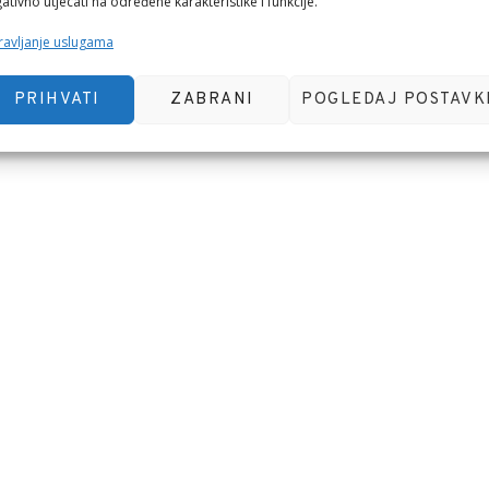
ativno utjecati na određene karakteristike i funkcije.
avljanje uslugama
PRIHVATI
ZABRANI
POGLEDAJ POSTAVK