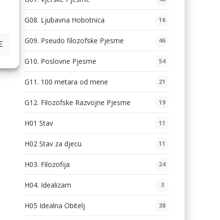
G08. Ljubavna Hobotnica
16
G09. Pseudo filozofske Pjesme
46
E
G10. Poslovne Pjesme
54
G11. 100 metara od mene
21
G12. Filozofske Razvojne Pjesme
19
H01 Stav
11
H02 Stav za djecu
11
H03. Filozofija
24
H04. Idealizam
3
H05 Idealna Obitelj
38