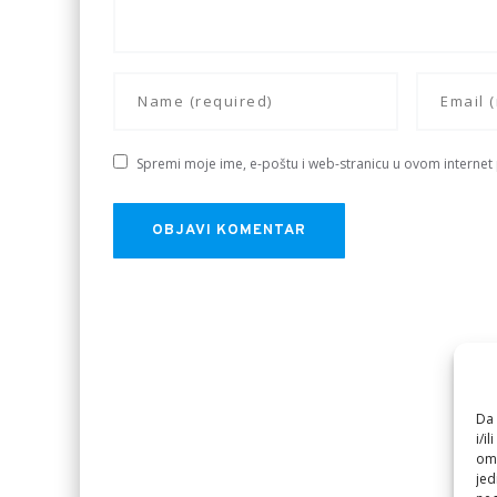
Spremi moje ime, e-poštu i web-stranicu u ovom internet
Da 
i/i
omo
jed