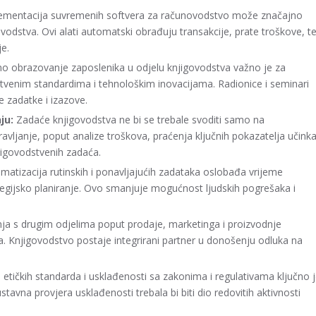
mentacija suvremenih softvera za računovodstvo može značajno
ovodstva. Ovi alati automatski obrađuju transakcije, prate troškove, t
je.
o obrazovanje zaposlenika u odjelu knjigovodstva važno je za
venim standardima i tehnološkim inovacijama. Radionice i seminari
 zadatke i izazove.
ju:
Zadaće knjigovodstva ne bi se trebale svoditi samo na
ravljanje, poput analize troškova, praćenja ključnih pokazatelja učinka
knjigovodstvenih zadaća.
atizacija rutinskih i ponavljajućih zadataka oslobađa vrijeme
rategijsko planiranje. Ovo smanjuje mogućnost ljudskih pogrešaka i
ja s drugim odjelima poput prodaje, marketinga i proizvodnje
. Knjigovodstvo postaje integrirani partner u donošenju odluka na
etičkih standarda i usklađenosti sa zakonima i regulativama ključno 
ustavna provjera usklađenosti trebala bi biti dio redovitih aktivnosti