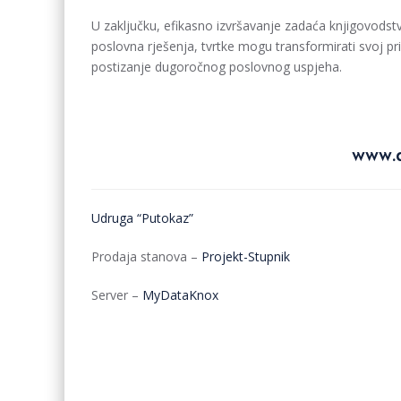
U zaključku, efikasno izvršavanje zadaća knjigovodst
poslovna rješenja, tvrtke mogu transformirati svoj pri
postizanje dugoročnog poslovnog uspjeha.
www.d
Udruga “Putokaz”
Prodaja stanova –
Projekt-Stupnik
Server –
MyDataKnox