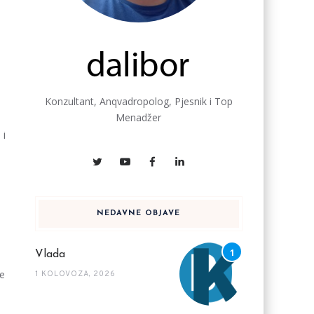
e
Konzultant, Anqvadropolog, Pjesnik i Top
Menadžer
 i
NEDAVNE OBJAVE
Vlada
je
1 KOLOVOZA, 2026