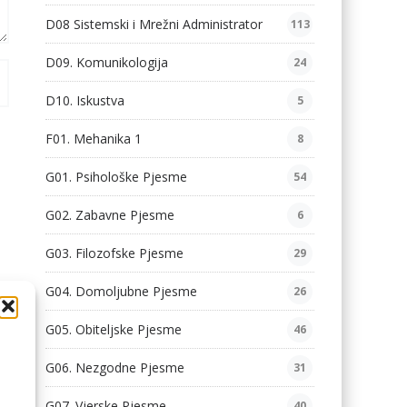
D08 Sistemski i Mrežni Administrator
113
D09. Komunikologija
24
D10. Iskustva
5
F01. Mehanika 1
8
G01. Psihološke Pjesme
54
G02. Zabavne Pjesme
6
G03. Filozofske Pjesme
29
G04. Domoljubne Pjesme
26
G05. Obiteljske Pjesme
46
G06. Nezgodne Pjesme
31
G07. Vjerske Pjesme
40