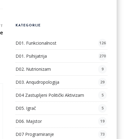
ST
KATEGORIJE
ve
D01. Funkcionalnost
126
D01. Psihijatrija
270
D02. Nutrionizam
9
D03. Anqudropologija
29
D04 Zastupljeni Politički Aktivizam
5
D05. Igrač
5
D06. Majstor
19
D07 Programiranje
73