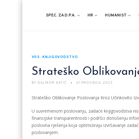
SPEC. ZA D.P.A.
HR
HUMANIST
V03. KNJIGOVODSTVO
Strateško Oblikovanj
BY
DALIBOR KATIĆ
21 PROSINCA, 2023
Strateško Oblikovanje Poslovanja Kroz Učinkovito Iz
U suvremenom poslovanju, zadaće knjigovodstva nisu s
financijske transparentnosti i podršci donošenju inf
poslovna rješenja koja optimiziraju izvršavanje zadać
poslovanjem.