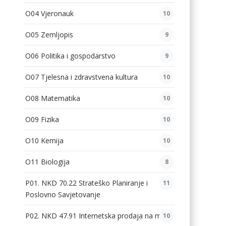
O04 Vjeronauk
10
O05 Zemljopis
9
O06 Politika i gospodarstvo
9
O07 Tjelesna i zdravstvena kultura
10
O08 Matematika
10
O09 Fizika
10
O10 Kemija
10
O11 Biologija
8
P01. NKD 70.22 Strateško Planiranje i
11
Poslovno Savjetovanje
P02. NKD 47.91 Internetska prodaja na malo
10