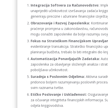
Integracija Softvera za Računovodstvo:
Imple
unaprijediti učinkovitost izvršavanja zadaća knjig
generiraju precizne i ažurirane financijske izvješta
Obrazovanje i Razvoj Zaposlenika:
Kontinuiran
praćenje promjena u zakonodavstvu, računovodst
mogu osnažiti zaposlenike da bolje razumiju svoje
Fokus na Strateškom Financijskom Upravljan
evidentiranje transakcija. Strateško financijsko up
planiranja budžeta, trebalo bi biti integralni dio 
Automatizacija Ponavljajućih Zadataka:
Autom
zaposlenika za obavljanje složenijih analiza i st
poboljšava učinkovitost.
Suradnja s Poslovnim Odjelima:
Aktivna suradn
pridonosi boljem razumijevanju poslovnih procesa
svim razinama tvrtke.
Etičko Poslovanje i Usklađenost:
Osiguravanje 
za očuvanje integriteta financijskih informacija. S
odjela knjigovodstva.