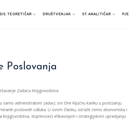
SIS. TEORETIČAR
DRUŠTVENJAK
ST. ANALITIČAR
PJE
e Poslovanja
vršavanje Zadaća Knjigovodstva
amo administrativni zadaci; oni čine ključnu kariku u postizanju
ormiranih poslovnih odluka. U ovom članku, istražit ćemo ekonomska i
a knjigovodstva, doprinoseći efikasnijem i strategijskom upravljanju