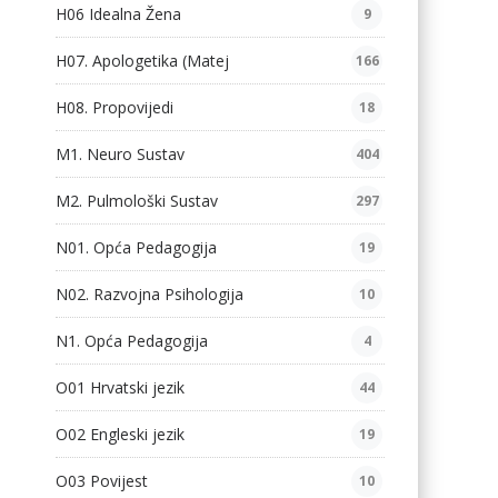
H06 Idealna Žena
9
H07. Apologetika (Matej
166
H08. Propovijedi
18
M1. Neuro Sustav
404
M2. Pulmološki Sustav
297
N01. Opća Pedagogija
19
N02. Razvojna Psihologija
10
N1. Opća Pedagogija
4
O01 Hrvatski jezik
44
O02 Engleski jezik
19
O03 Povijest
10