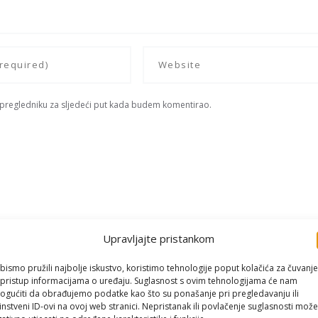
 pregledniku za sljedeći put kada budem komentirao.
Upravljajte pristankom
bismo pružili najbolje iskustvo, koristimo tehnologije poput kolačića za čuvanje
li pristup informacijama o uređaju. Suglasnost s ovim tehnologijama će nam
gućiti da obrađujemo podatke kao što su ponašanje pri pregledavanju ili
instveni ID-ovi na ovoj web stranici. Nepristanak ili povlačenje suglasnosti može