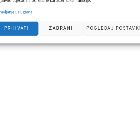
ativno utjecati na određene karakteristike i funkcije.
avljanje uslugama
PRIHVATI
ZABRANI
POGLEDAJ POSTAVK