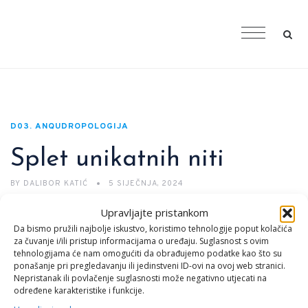
D03. ANQUDROPOLOGIJA
Splet unikatnih niti
BY
DALIBOR KATIĆ
5 SIJEČNJA, 2024
Upravljajte pristankom
Splet unikatnih niti: Kako Percepcija, Mišljenje, Ponašanje i
Da bismo pružili najbolje iskustvo, koristimo tehnologije poput kolačića
Emocije tkaju našu Stvarnost
za čuvanje i/ili pristup informacijama o uređaju. Suglasnost s ovim
tehnologijama će nam omogućiti da obrađujemo podatke kao što su
U našem svakodnevnom životu, percepcija, mišljenje,
ponašanje pri pregledavanju ili jedinstveni ID-ovi na ovoj web stranici.
ponašanje i emocije često se isprepliću poput niti u
Nepristanak ili povlačenje suglasnosti može negativno utjecati na
određene karakteristike i funkcije.
jedinstvenom tkivu naše stvarnosti. Ova četiri ključna elementa