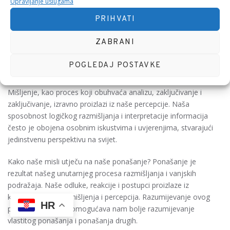
čine složen mozaik koji oblikuje naše iskustvo i utječe na način
Upravljanje uslugama
na koji doživljavamo svijet oko sebe.
PRIHVATI
Percepcija je naša sposobnost da primimo, organiziramo i
ZABRANI
interpretiramo informacije iz vanjskog svijeta. Ona služi kao
temelj našeg iskustva, oblikujući način na koji doživljavamo
POGLEDAJ POSTAVKE
stvarnost. No, kako percepcija utječe na naše mišljenje?
Mišljenje, kao proces koji obuhvaća analizu, zaključivanje i
zaključivanje, izravno proizlazi iz naše percepcije. Naša
sposobnost logičkog razmišljanja i interpretacije informacija
često je obojena osobnim iskustvima i uvjerenjima, stvarajući
jedinstvenu perspektivu na svijet.
Kako naše misli utječu na naše ponašanje? Ponašanje je
rezultat našeg unutarnjeg procesa razmišljanja i vanjskih
podražaja. Naše odluke, reakcije i postupci proizlaze iz
kombinacije naših mišljenja i percepcija. Razumijevanje ovog
HR
povezanog ciklusa omogućava nam bolje razumijevanje
vlastitog ponašanja i ponašanja drugih.