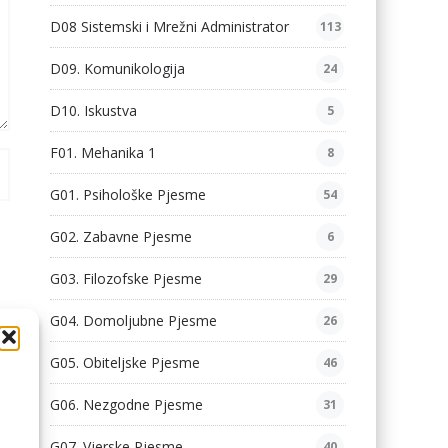
D08 Sistemski i Mrežni Administrator
113
D09. Komunikologija
24
D10. Iskustva
5
F01. Mehanika 1
8
G01. Psihološke Pjesme
54
G02. Zabavne Pjesme
6
G03. Filozofske Pjesme
29
G04. Domoljubne Pjesme
26
G05. Obiteljske Pjesme
46
G06. Nezgodne Pjesme
31
G07. Vjerske Pjesme
40