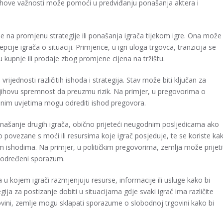
ihove važnosti može pomoći u predviđanju ponašanja aktera i
se na promjenu strategije ili ponašanja igrača tijekom igre. Ona može
pcije igrača o situaciji. Primjerice, u igri uloga trgovca, tranzicija se
 kupnje ili prodaje zbog promjene cijena na tržištu.
rijednosti različitih ishoda i strategija. Stav može biti ključan za
 njihovu spremnost da preuzmu rizik. Na primjer, u pregovorima o
nim uvjetima mogu odrediti ishod pregovora.
ponašanje drugih igrača, obično prijeteći neugodnim posljedicama ako
o povezane s moći ili resursima koje igrač posjeduje, te se koriste ka
nim ishodima. Na primjer, u političkim pregovorima, zemlja može prijeti
 određeni sporazum.
 u kojem igrači razmjenjuju resurse, informacije ili usluge kako bi
egija za postizanje dobiti u situacijama gdje svaki igrač ima različite
govini, zemlje mogu sklapati sporazume o slobodnoj trgovini kako bi