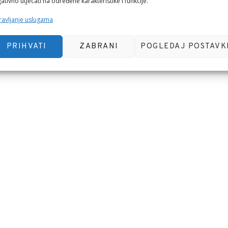
ativno utjecati na određene karakteristike i funkcije.
avljanje uslugama
PRIHVATI
ZABRANI
POGLEDAJ POSTAVK