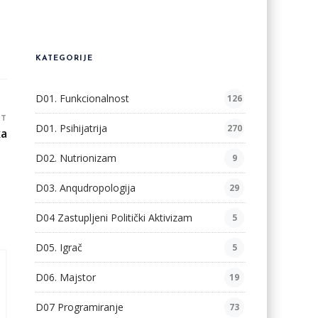
KATEGORIJE
D01. Funkcionalnost
126
ST
D01. Psihijatrija
270
ka
D02. Nutrionizam
9
D03. Anqudropologija
29
D04 Zastupljeni Politički Aktivizam
5
D05. Igrač
5
D06. Majstor
19
D07 Programiranje
73