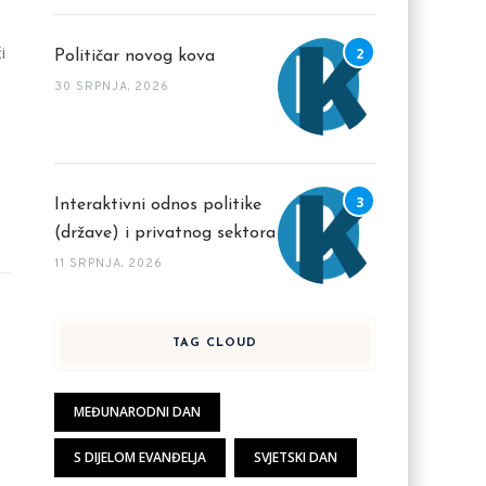
i
Političar novog kova
30 SRPNJA, 2026
Interaktivni odnos politike
(države) i privatnog sektora
11 SRPNJA, 2026
TAG CLOUD
MEĐUNARODNI DAN
S DIJELOM EVANĐELJA
SVJETSKI DAN