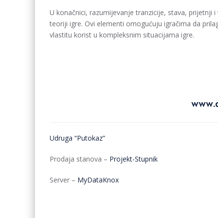
U konačnici, razumijevanje tranzicije, stava, prijetnji 
teoriji igre. Ovi elementi omogućuju igračima da pril
vlastitu korist u kompleksnim situacijama igre.
www.d
Udruga “Putokaz”
Prodaja stanova –
Projekt-Stupnik
Server –
MyDataKnox