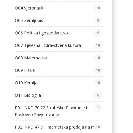
O04 Vjeronauk
10
O05 Zemljopis
9
O06 Politika i gospodarstvo
9
O07 Tjelesna i zdravstvena kultura
10
O08 Matematika
10
O09 Fizika
10
O10 Kemija
10
O11 Biologija
8
P01. NKD 70.22 Strateško Planiranje i
11
Poslovno Savjetovanje
P02. NKD 47.91 Internetska prodaja na malo
10