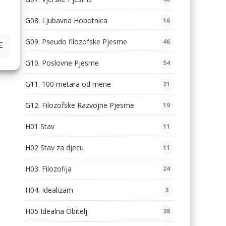
G08. Ljubavna Hobotnica
16
G09. Pseudo filozofske Pjesme
46
E
G10. Poslovne Pjesme
54
G11. 100 metara od mene
21
G12. Filozofske Razvojne Pjesme
19
H01 Stav
11
H02 Stav za djecu
11
H03. Filozofija
24
H04. Idealizam
3
H05 Idealna Obitelj
38