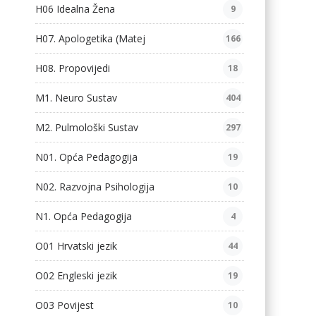
H06 Idealna Žena
9
H07. Apologetika (Matej
166
H08. Propovijedi
18
M1. Neuro Sustav
404
M2. Pulmološki Sustav
297
N01. Opća Pedagogija
19
N02. Razvojna Psihologija
10
N1. Opća Pedagogija
4
O01 Hrvatski jezik
44
O02 Engleski jezik
19
O03 Povijest
10