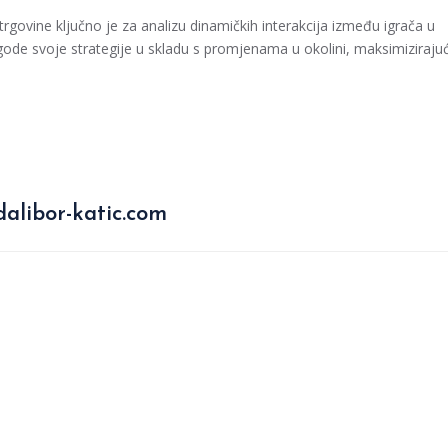
i trgovine ključno je za analizu dinamičkih interakcija između igrača u
agode svoje strategije u skladu s promjenama u okolini, maksimizirajuć
alibor-katic.com