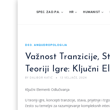
SPEC. ZA D.P.A.
HR
HUMANIST
D03. ANQUDROPOLOGIJA
Važnost Tranzicije, St
Teoriji Igre: Ključni
BY
DALIBOR KATIĆ
13 VELJAČE, 2024
Ključni Elementi Odlučivanja
U teoriji igre, koncepti tranzicije, stava, prijetnje i tr
često su temeljni za razumijevanje kompleksnih inter