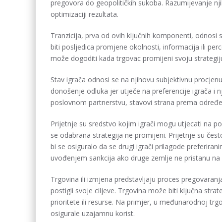
pregovora do geopolitičkih sukoba. Razumijevanje nj
optimizaciji rezultata.
Tranzicija, prva od ovih ključnih komponenti, odnosi 
biti posljedica promjene okolnosti, informacija ili perce
može dogoditi kada trgovac promijeni svoju strategiju
Stav igrača odnosi se na njihovu subjektivnu procjenu v
donošenje odluka jer utječe na preferencije igrača i
poslovnom partnerstvu, stavovi strana prema određe
Prijetnje su sredstvo kojim igrači mogu utjecati na 
se odabrana strategija ne promijeni. Prijetnje su čest
bi se osiguralo da se drugi igrači prilagode preferira
uvođenjem sankcija ako druge zemlje ne pristanu na
Trgovina ili izmjena predstavljaju proces pregovaranja
postigli svoje ciljeve. Trgovina može biti ključna strat
prioritete ili resurse. Na primjer, u međunarodnoj tr
osigurale uzajamnu korist.