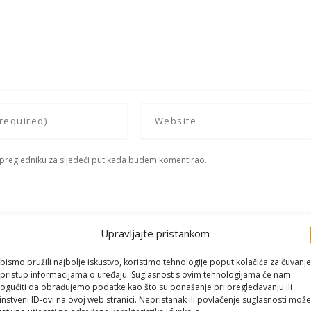
 pregledniku za sljedeći put kada budem komentirao.
Upravljajte pristankom
bismo pružili najbolje iskustvo, koristimo tehnologije poput kolačića za čuvanje
li pristup informacijama o uređaju. Suglasnost s ovim tehnologijama će nam
gućiti da obrađujemo podatke kao što su ponašanje pri pregledavanju ili
instveni ID-ovi na ovoj web stranici. Nepristanak ili povlačenje suglasnosti može