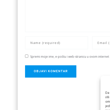
Spremi moje ime, e-poštu i web-stranicu u ovom internet
Da 
i/i
omo
jed