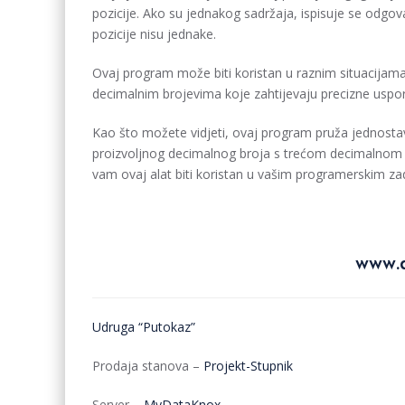
pozicije. Ako su jednakog sadržaja, ispisuje se odgo
pozicije nisu jednake.
Ovaj program može biti koristan u raznim situacijama, 
decimalnim brojevima koje zahtijevaju precizne uspo
Kao što možete vidjeti, ovaj program pruža jednosta
proizvoljnog decimalnog broja s trećom decimalnom
vam ovaj alat biti koristan u vašim programerskim za
www.d
Udruga “Putokaz”
Prodaja stanova –
Projekt-Stupnik
Server –
MyDataKnox