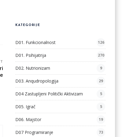
KATEGORIJE
D01. Funkcionalnost
126
D01. Psihijatrija
270
ST
ri
D02. Nutrionizam
9
le
D03. Anqudropologija
29
D04 Zastupljeni Politički Aktivizam
5
D05. Igrač
5
D06. Majstor
19
D07 Programiranje
73