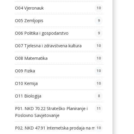
O04 Vjeronauk
10
O05 Zemljopis
9
O06 Politika i gospodarstvo
9
O07 Tjelesna i zdravstvena kultura
10
O08 Matematika
10
O09 Fizika
10
O10 Kemija
10
O11 Biologija
8
P01. NKD 70.22 Strateško Planiranje i
11
Poslovno Savjetovanje
P02. NKD 47.91 Internetska prodaja na malo
10