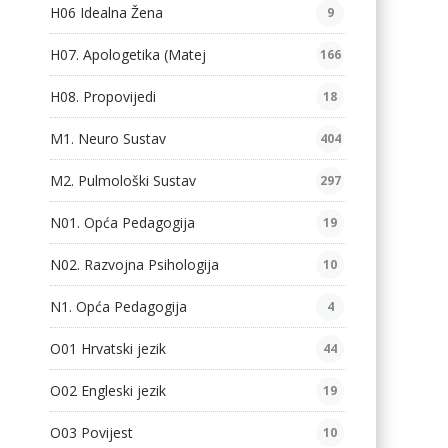
H06 Idealna Žena
9
H07. Apologetika (Matej
166
H08. Propovijedi
18
M1. Neuro Sustav
404
M2. Pulmološki Sustav
297
N01. Opća Pedagogija
19
N02. Razvojna Psihologija
10
N1. Opća Pedagogija
4
O01 Hrvatski jezik
44
O02 Engleski jezik
19
O03 Povijest
10