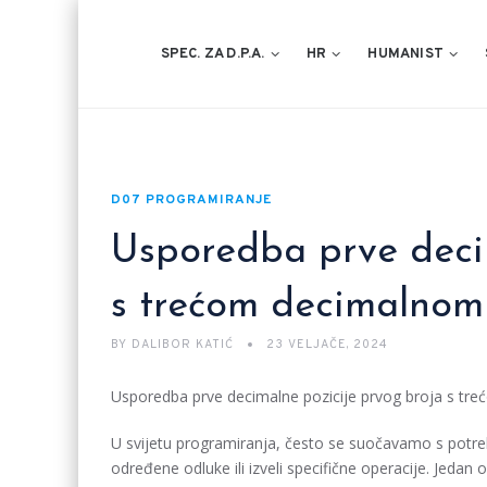
SPEC. ZA D.P.A.
HR
HUMANIST
D07 PROGRAMIRANJE
Usporedba prve deci
s trećom decimalnom
BY
DALIBOR KATIĆ
23 VELJAČE, 2024
Usporedba prve decimalne pozicije prvog broja s tr
U svijetu programiranja, često se suočavamo s potre
određene odluke ili izveli specifične operacije. Jeda