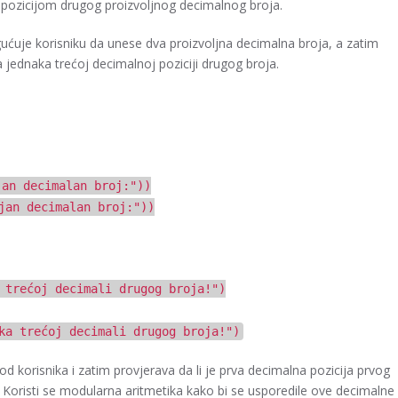
pozicijom drugog proizvoljnog decimalnog broja.
ćuje korisniku da unese dva proizvoljna decimalna broja, a zatim
a jednaka trećoj decimalnoj poziciji drugog broja.
jan decimalan broj:"
))
jan decimalan broj:"
))
 trećoj decimali drugog broja!"
)
ka trećoj decimali drugog broja!"
)
 korisnika i zatim provjerava da li je prva decimalna pozicija prvog
. Koristi se modularna aritmetika kako bi se usporedile ove decimalne