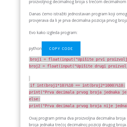
proizvoljnog decimalnog broja s trećom decimalnom 
Danas ćemo istražiti jednostavan program koji omogu
provjerava da li je prva decimalna pozicija prvog broj
Evo kako izgleda program:
python
COPY CODE
broj1 =
float
(
input
(
"Upišite prvi proizvol
broj2 =
float
(
input
(
"Upišite drugi proizvol
if
int
(broj1*
10
)%
10
==
int
(broj2*
1000
)%
10
:
print
(
"Prva decimala prvog broja jednaka je
else
:
print
(
"Prva decimala prvog broja nije jedna
Ovaj program prima dva proizvoljna decimalna broja od
broja jednaka trećoj decimalnoj poziciji drugog broja