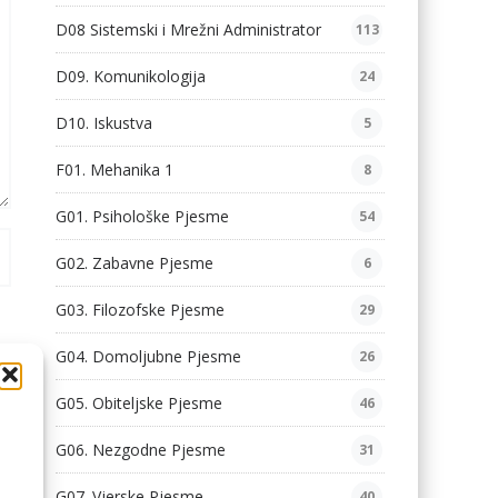
D08 Sistemski i Mrežni Administrator
113
D09. Komunikologija
24
D10. Iskustva
5
F01. Mehanika 1
8
G01. Psihološke Pjesme
54
G02. Zabavne Pjesme
6
G03. Filozofske Pjesme
29
G04. Domoljubne Pjesme
26
G05. Obiteljske Pjesme
46
G06. Nezgodne Pjesme
31
G07. Vjerske Pjesme
40