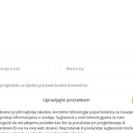
 pregledniku za sljedeći put kada budem komentirao.
Upravljajte pristankom
bismo pružili najbolje iskustvo, koristimo tehnologije poput kolačića za čuvanje
li pristup informacijama o uređaju. Suglasnost s ovim tehnologijama će nam
gućiti da obrađujemo podatke kao što su ponašanje pri pregledavanju ili
instveni ID-ovi na ovoj web stranici. Nepristanak ili povlačenje suglasnosti može