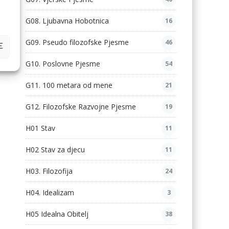
G08. Ljubavna Hobotnica
16
G09. Pseudo filozofske Pjesme
46
E
G10. Poslovne Pjesme
54
G11. 100 metara od mene
21
G12. Filozofske Razvojne Pjesme
19
H01 Stav
11
H02 Stav za djecu
11
H03. Filozofija
24
H04. Idealizam
3
H05 Idealna Obitelj
38