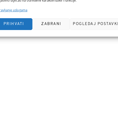
ativno utjecati na određene karakteristike i funkcije.
avljanje uslugama
PRIHVATI
ZABRANI
POGLEDAJ POSTAVK