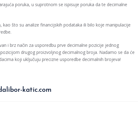
varajuća poruka, u suprotnom se ispisuje poruka da te decimalne
kao što su analize financijskih podataka ili bilo koje manipulacije
redbe.
van i brz način za usporedbu prve decimalne pozicije jednog
 pozicijom drugog proizvoljnog decimalnog broja. Nadamo se da će
dacima koji uključuju precizne usporedbe decimalnih brojeva!
alibor-katic.com