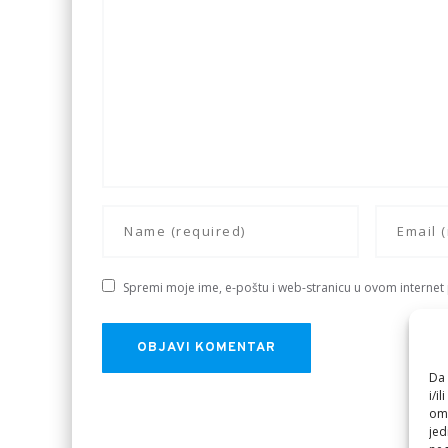
Spremi moje ime, e-poštu i web-stranicu u ovom internet
Da 
i/i
omo
jed