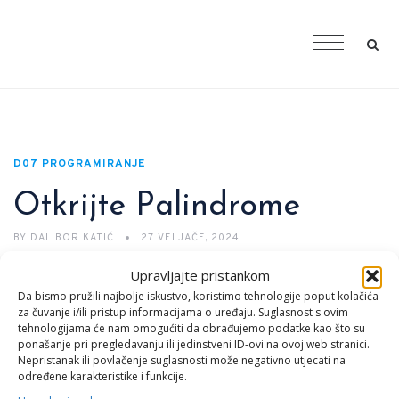
D07 PROGRAMIRANJE
Otkrijte Palindrome
BY
DALIBOR KATIĆ
27 VELJAČE, 2024
Upravljajte pristankom
Otkrijte Palindrome: Python Program za Provjeru Simetričnosti
Da bismo pružili najbolje iskustvo, koristimo tehnologije poput kolačića
Riječi
za čuvanje i/ili pristup informacijama o uređaju. Suglasnost s ovim
tehnologijama će nam omogućiti da obrađujemo podatke kao što su
Palindrome su riječi ili fraze koje se čitaju isto i s lijeva na desno
ponašanje pri pregledavanju ili jedinstveni ID-ovi na ovoj web stranici.
i s desna na lijevo. Na primjer, “kajak” je palindrom jer se čita
Nepristanak ili povlačenje suglasnosti može negativno utjecati na
određene karakteristike i funkcije.
isto i s obje strane. U ovom članku, predstavit ćemo