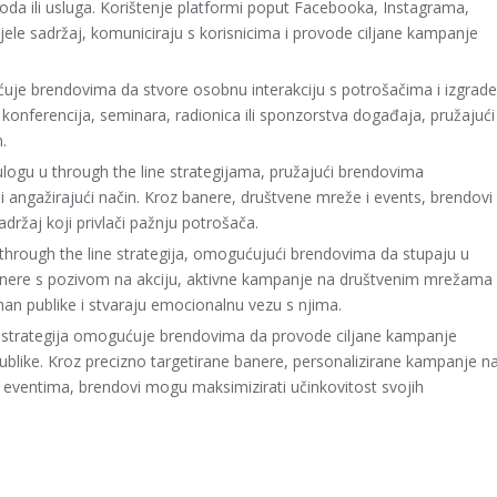
voda ili usluga. Korištenje platformi poput Facebooka, Instagrama,
ele sadržaj, komuniciraju s korisnicima i provode ciljane kampanje
ćuje brendovima da stvore osobnu interakciju s potrošačima i izgrade
 konferencija, seminara, radionica ili sponzorstva događaja, pružajući
.
u ulogu u through the line strategijama, pružajući brendovima
 angažirajući način. Kroz banere, društvene mreže i events, brendovi
adržaj koji privlači pažnju potrošača.
 through the line strategija, omogućujući brendovima da stupaju u
nere s pozivom na akciju, aktivne kampanje na društvenim mrežama 
man publike i stvaraju emocionalnu vezu s njima.
ne strategija omogućuje brendovima da provode ciljane kampanje
blike. Kroz precizno targetirane banere, personalizirane kampanje n
 eventima, brendovi mogu maksimizirati učinkovitost svojih