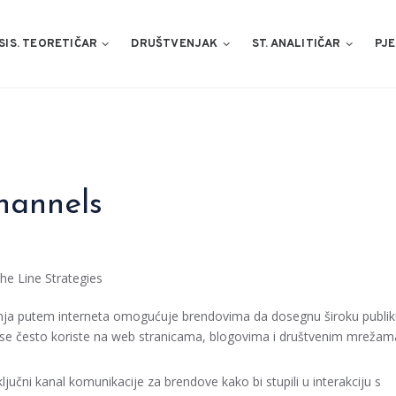
SIS. TEORETIČAR
DRUŠTVENJAK
ST. ANALITIČAR
PJE
hannels
he Line Strategies
anja putem interneta omogućuje brendovima da dosegnu široku publi
eri se često koriste na web stranicama, blogovima i društvenim mrežam
jučni kanal komunikacije za brendove kako bi stupili u interakciju s