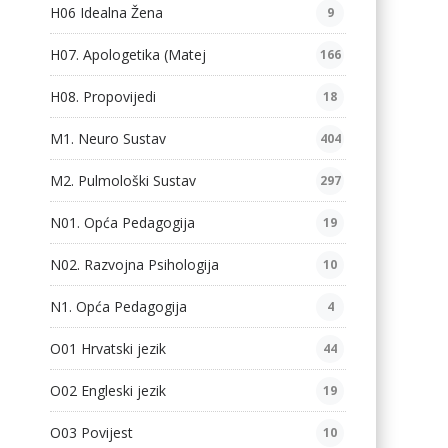
H06 Idealna Žena
9
H07. Apologetika (Matej
166
H08. Propovijedi
18
M1. Neuro Sustav
404
M2. Pulmološki Sustav
297
N01. Opća Pedagogija
19
N02. Razvojna Psihologija
10
N1. Opća Pedagogija
4
O01 Hrvatski jezik
44
O02 Engleski jezik
19
O03 Povijest
10