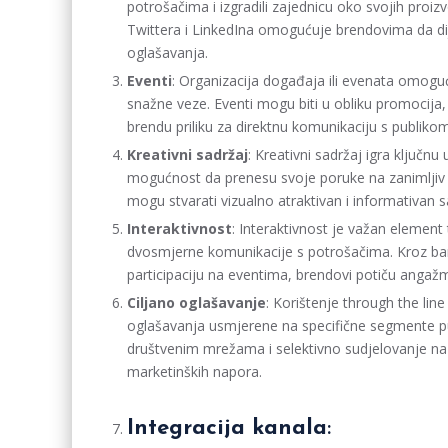
potrošačima i izgradili zajednicu oko svojih proiz
Twittera i LinkedIna omogućuje brendovima da dij
oglašavanja.
Eventi
: Organizacija događaja ili evenata omogu
snažne veze. Eventi mogu biti u obliku promocija,
brendu priliku za direktnu komunikaciju s publikom
Kreativni sadržaj
: Kreativni sadržaj igra ključn
mogućnost da prenesu svoje poruke na zanimljiv i
mogu stvarati vizualno atraktivan i informativan s
Interaktivnost
: Interaktivnost je važan element
dvosmjerne komunikacije s potrošačima. Kroz ba
participaciju na eventima, brendovi potiču angaž
Ciljano oglašavanje
: Korištenje through the li
oglašavanja usmjerene na specifične segmente pu
društvenim mrežama i selektivno sudjelovanje na
marketinških napora.
Integracija kanala
: