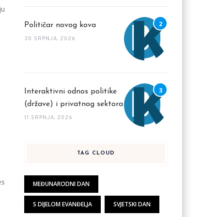
ju
Političar novog kova
30 SRPNJA, 2026
Interaktivni odnos politike
(države) i privatnog sektora
11 SRPNJA, 2026
TAG CLOUD
es
MEĐUNARODNI DAN
S DIJELOM EVANĐELJA
SVJETSKI DAN