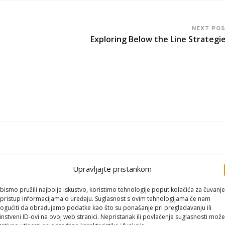
NEXT PO
Exploring Below the Line Strategi
Upravljajte pristankom
bismo pružili najbolje iskustvo, koristimo tehnologije poput kolačića za čuvanje
li pristup informacijama o uređaju. Suglasnost s ovim tehnologijama će nam
gućiti da obrađujemo podatke kao što su ponašanje pri pregledavanju ili
instveni ID-ovi na ovoj web stranici. Nepristanak ili povlačenje suglasnosti može