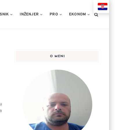
HR
SNIK
INŽENJER
PRO
EKONOM
O MENI
ku
a