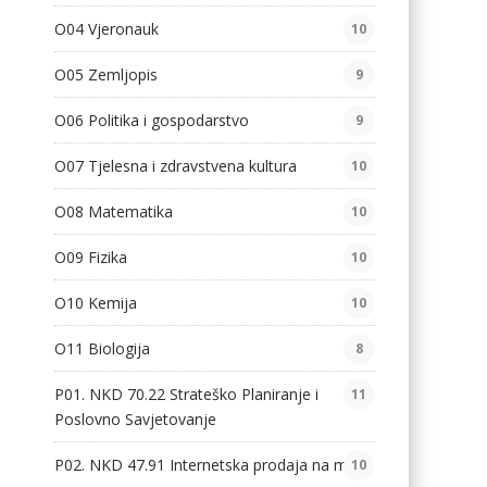
O04 Vjeronauk
10
O05 Zemljopis
9
O06 Politika i gospodarstvo
9
O07 Tjelesna i zdravstvena kultura
10
O08 Matematika
10
O09 Fizika
10
O10 Kemija
10
O11 Biologija
8
P01. NKD 70.22 Strateško Planiranje i
11
Poslovno Savjetovanje
P02. NKD 47.91 Internetska prodaja na malo
10