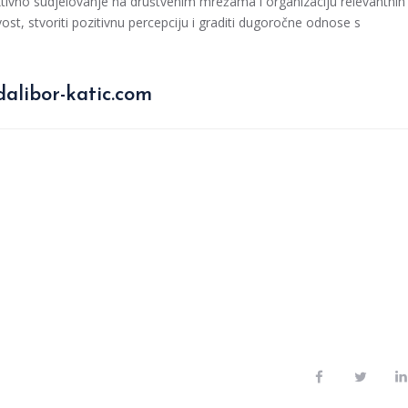
ktivno sudjelovanje na društvenim mrežama i organizaciju relevantnih
st, stvoriti pozitivnu percepciju i graditi dugoročne odnose s
alibor-katic.com