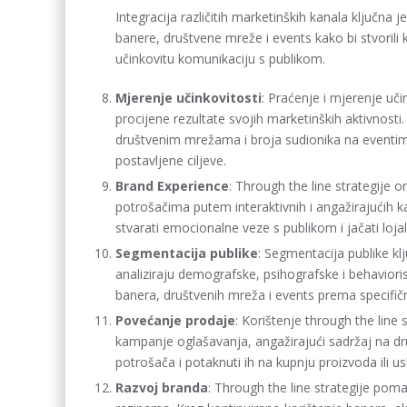
Integracija različitih marketinških kanala ključna 
banere, društvene mreže i events kako bi stvorili
učinkovitu komunikaciju s publikom.
Mjerenje učinkovitosti
: Praćenje i mjerenje uč
procijene rezultate svojih marketinških aktivnost
društvenim mrežama i broja sudionika na eventi
postavljene ciljeve.
Brand Experience
: Through the line strategije 
potrošačima putem interaktivnih i angažirajućih
stvarati emocionalne veze s publikom i jačati lo
Segmentacija publike
: Segmentacija publike kl
analiziraju demografske, psihografske i behavioris
banera, društvenih mreža i events prema specifi
Povećanje prodaje
: Korištenje through the line
kampanje oglašavanja, angažirajući sadržaj na d
potrošača i potaknuti ih na kupnju proizvoda ili us
Razvoj branda
: Through the line strategije poma