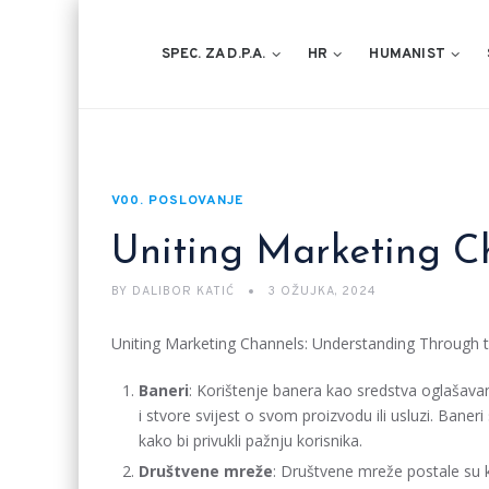
SPEC. ZA D.P.A.
HR
HUMANIST
V00. POSLOVANJE
Uniting Marketing C
BY
DALIBOR KATIĆ
3 OŽUJKA, 2024
Uniting Marketing Channels: Understanding Through t
Baneri
: Korištenje banera kao sredstva oglašav
i stvore svijest o svom proizvodu ili usluzi. Ban
kako bi privukli pažnju korisnika.
Društvene mreže
: Društvene mreže postale su kl