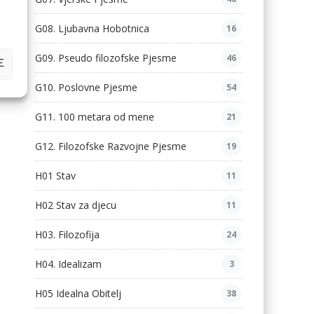
G08. Ljubavna Hobotnica
16
G09. Pseudo filozofske Pjesme
46
E
G10. Poslovne Pjesme
54
G11. 100 metara od mene
21
G12. Filozofske Razvojne Pjesme
19
H01 Stav
11
H02 Stav za djecu
11
H03. Filozofija
24
H04. Idealizam
3
H05 Idealna Obitelj
38