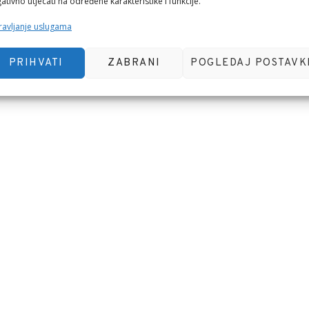
ativno utjecati na određene karakteristike i funkcije.
avljanje uslugama
PRIHVATI
ZABRANI
POGLEDAJ POSTAVK
 pregledniku za sljedeći put kada budem komentirao.