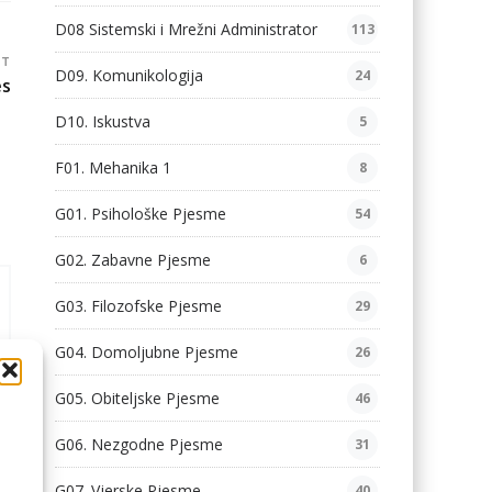
D08 Sistemski i Mrežni Administrator
113
ST
D09. Komunikologija
24
es
D10. Iskustva
5
F01. Mehanika 1
8
G01. Psihološke Pjesme
54
G02. Zabavne Pjesme
6
G03. Filozofske Pjesme
29
G04. Domoljubne Pjesme
26
G05. Obiteljske Pjesme
46
G06. Nezgodne Pjesme
31
G07. Vjerske Pjesme
40