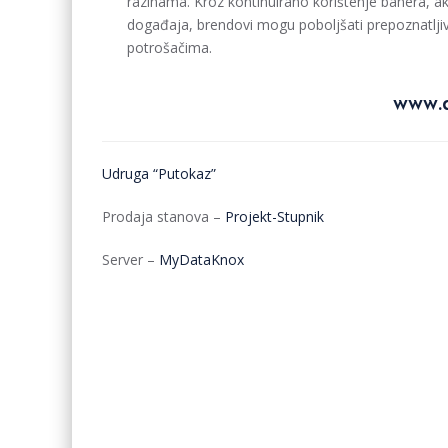
razinama. Kroz kontinuirano korištenje banera, a
događaja, brendovi mogu poboljšati prepoznatljivo
potrošačima.
www.d
Udruga “Putokaz”
Prodaja stanova –
Projekt-Stupnik
Server –
MyDataKnox