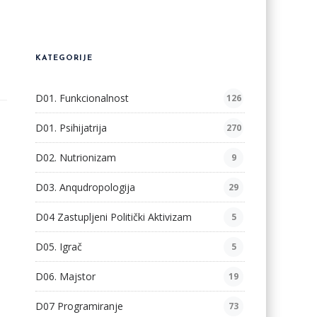
KATEGORIJE
D01. Funkcionalnost
126
D01. Psihijatrija
270
D02. Nutrionizam
9
D03. Anqudropologija
29
D04 Zastupljeni Politički Aktivizam
5
D05. Igrač
5
D06. Majstor
19
D07 Programiranje
73