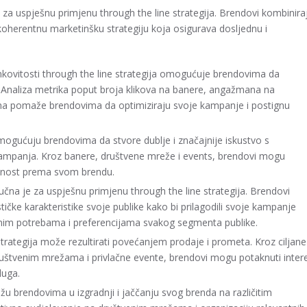
je za uspješnu primjenu through the line strategija. Brendovi kombinira
 koherentnu marketinšku strategiju koja osigurava dosljednu i
inkovitosti through the line strategija omogućuje brendovima da
i. Analiza metrika poput broja klikova na banere, angažmana na
ma pomaže brendovima da optimiziraju svoje kampanje i postignu
omogućuju brendovima da stvore dublje i značajnije iskustvo s
 kampanja. Kroz banere, društvene mreže i events, brendovi mogu
jalnost prema svom brendu.
jučna je za uspješnu primjenu through the line strategija. Brendovi
tičke karakteristike svoje publike kako bi prilagodili svoje kampanje
čnim potrebama i preferencijama svakog segmenta publike.
 strategija može rezultirati povećanjem prodaje i prometa. Kroz ciljane
ruštvenim mrežama i privlačne evente, brendovi mogu potaknuti inter
luga.
žu brendovima u izgradnji i jaččanju svog brenda na različitim