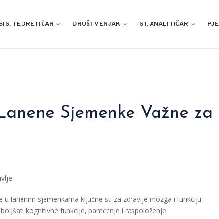
SIS. TEORETIČAR
DRUŠTVENJAK
ST. ANALITIČAR
PJE
 Lanene Sjemenke Važne za
vlje
e u lanenim sjemenkama ključne su za zdravlje mozga i funkciju
ljšati kognitivne funkcije, pamćenje i raspoloženje.