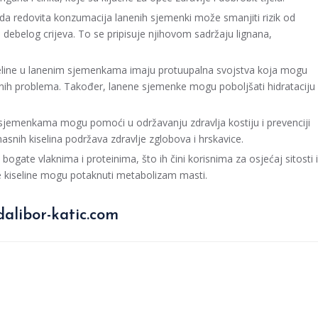
u da redovita konzumacija lanenih sjemenki može smanjiti rizik od
 debelog crijeva. To se pripisuje njihovom sadržaju lignana,
line u lanenim sjemenkama imaju protuupalna svojstva koja mogu
žnih problema. Također, lanene sjemenke mogu poboljšati hidrataciju
 sjemenkama mogu pomoći u održavanju zdravlja kostiju i prevenciji
nih kiselina podržava zdravlje zglobova i hrskavice.
ogate vlaknima i proteinima, što ih čini korisnima za osjećaj sitosti i
 kiseline mogu potaknuti metabolizam masti.
alibor-katic.com