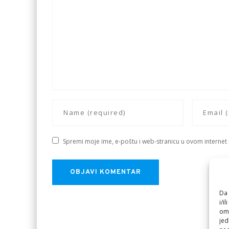
Spremi moje ime, e-poštu i web-stranicu u ovom internet
Da 
i/i
omo
jed