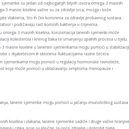
 sjemenke su jedan od najbogatijih biljnih izvora omega-3 masnih
ega-3 masne kiseline važne su za zdravlje srca, mozga i kože.
te vlaknima, što ih čini korisnima za zdravlje probavnog sustava.
tvor i podržavaju rast korisnih bakterija u crijevima.
elu omega-3 masnih kiselina, konzumacija lanenih sjemenki može
aciji kolesterola i krvnog tlaka te smanjenju upalnih procesa u tijelu.
a-3 masne kiseline u lanenim sjemenkama mogu pomoći u stabilizacij
sobe s dijabetesom ili sklonima fluktuacijama razine šećera.
nim sjemenkama mogu pomoći u regulaciji hormonske ravnoteže,
nost koja može pomoći u ublažavanju simptoma menopauze i
ovanja, lanene sjemenke mogu pomoći u jačanju imunološkog sustava 
ih kiselina i vlakana, lanene sjemenke sadrže i druge važne hranjiv
na i cinka, koje su ključne za opće zdravlje i dobrobit tijela.