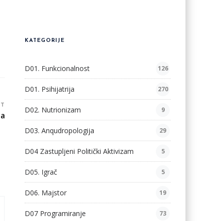
KATEGORIJE
D01. Funkcionalnost
126
D01. Psihijatrija
270
ST
D02. Nutrionizam
9
ta
D03. Anqudropologija
29
D04 Zastupljeni Politički Aktivizam
5
D05. Igrač
5
D06. Majstor
19
D07 Programiranje
73