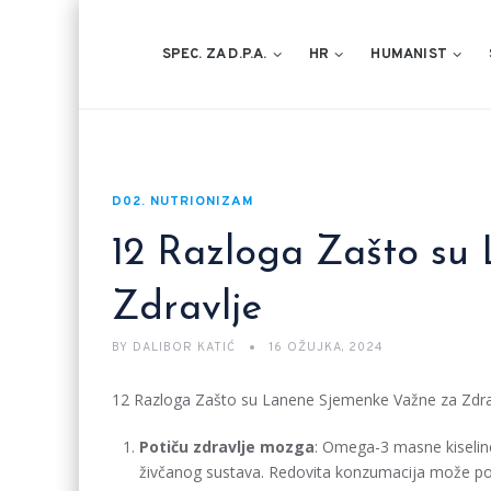
SPEC. ZA D.P.A.
HR
HUMANIST
D02. NUTRIONIZAM
12 Razloga Zašto su
Zdravlje
BY
DALIBOR KATIĆ
16 OŽUJKA, 2024
12 Razloga Zašto su Lanene Sjemenke Važne za Zdra
Potiču zdravlje mozga
: Omega-3 masne kiselin
živčanog sustava. Redovita konzumacija može pobo