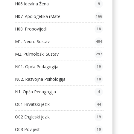
H06 Idealna Žena
9
H07. Apologetika (Matej
166
H08. Propovijedi
18
M1. Neuro Sustav
404
M2. Pulmološki Sustav
297
N01. Opća Pedagogija
19
N02. Razvojna Psihologija
10
N1. Opća Pedagogija
4
O01 Hrvatski jezik
44
O02 Engleski jezik
19
O03 Povijest
10