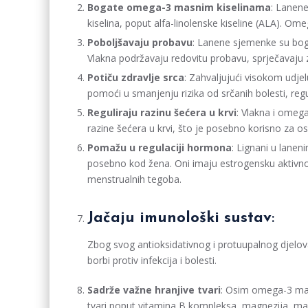
Bogate omega-3 masnim kiselinama
: Lanene
kiselina, poput alfa-linolenske kiseline (ALA). Om
Poboljšavaju probavu
: Lanene sjemenke su boga
Vlakna podržavaju redovitu probavu, sprječavaju za
Potiču zdravlje srca
: Zahvaljujući visokom udj
pomoći u smanjenju rizika od srčanih bolesti, regul
Reguliraju razinu šećera u krvi
: Vlakna i omeg
razine šećera u krvi, što je posebno korisno za o
Pomažu u regulaciji hormona
: Lignani u lane
posebno kod žena. Oni imaju estrogensku aktiv
menstrualnih tegoba.
Jačaju imunološki sustav
:
Zbog svog antioksidativnog i protuupalnog djel
borbi protiv infekcija i bolesti.
Sadrže važne hranjive tvari
: Osim omega-3 masn
tvari poput vitamina B kompleksa, magnezija, manga