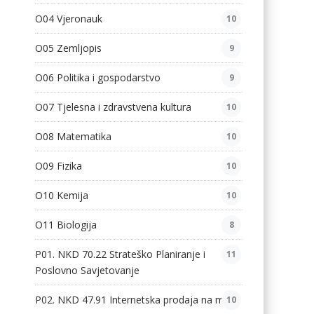
O04 Vjeronauk
10
O05 Zemljopis
9
O06 Politika i gospodarstvo
9
O07 Tjelesna i zdravstvena kultura
10
O08 Matematika
10
O09 Fizika
10
O10 Kemija
10
O11 Biologija
8
P01. NKD 70.22 Strateško Planiranje i
11
Poslovno Savjetovanje
P02. NKD 47.91 Internetska prodaja na malo
10