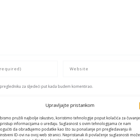
 pregledniku za sljedeći put kada budem komentirao.
Upravljajte pristankom
bismo pružili najbolje iskustvo, koristimo tehnologije poput kolačića za čuvanje
li pristup informacijama o uređaju. Suglasnost s ovim tehnologijama će nam
gućiti da obrađujemo podatke kao što su ponašanje pri pregledavanju ili
instveni ID-ovi na ovoj web stranici. Nepristanak ili povlačenje suglasnosti može