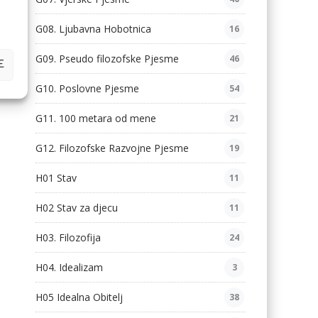
G08. Ljubavna Hobotnica
16
G09. Pseudo filozofske Pjesme
46
E
G10. Poslovne Pjesme
54
G11. 100 metara od mene
21
G12. Filozofske Razvojne Pjesme
19
H01 Stav
11
H02 Stav za djecu
11
H03. Filozofija
24
H04. Idealizam
3
H05 Idealna Obitelj
38