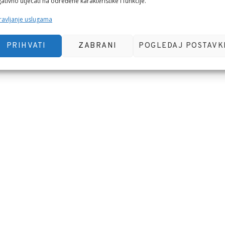
ativno utjecati na određene karakteristike i funkcije.
avljanje uslugama
PRIHVATI
ZABRANI
POGLEDAJ POSTAVK