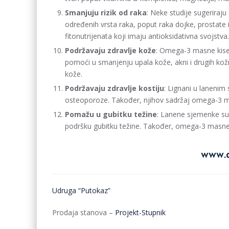
Smanjuju rizik od raka
: Neke studije sugeriraj
određenih vrsta raka, poput raka dojke, prostate i
fitonutrijenata koji imaju antioksidativna svojstva.
Podržavaju zdravlje kože
: Omega-3 masne kise
pomoći u smanjenju upala kože, akni i drugih ko
kože.
Podržavaju zdravlje kostiju
: Lignani u lanenim
osteoporoze. Također, njihov sadržaj omega-3 mas
Pomažu u gubitku težine
: Lanene sjemenke su b
podršku gubitku težine. Također, omega-3 masne
www.d
Udruga “Putokaz”
Prodaja stanova –
Projekt-Stupnik