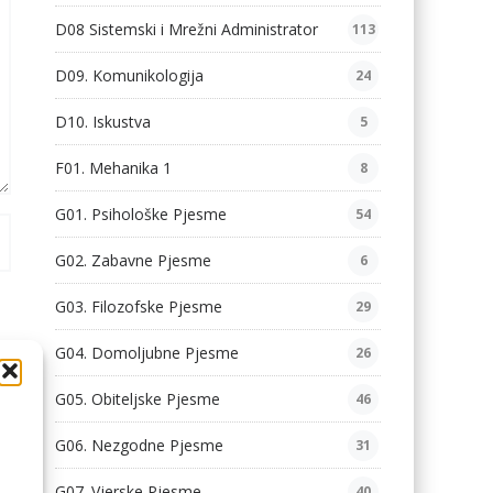
D08 Sistemski i Mrežni Administrator
113
D09. Komunikologija
24
D10. Iskustva
5
F01. Mehanika 1
8
G01. Psihološke Pjesme
54
G02. Zabavne Pjesme
6
G03. Filozofske Pjesme
29
G04. Domoljubne Pjesme
26
G05. Obiteljske Pjesme
46
G06. Nezgodne Pjesme
31
G07. Vjerske Pjesme
40