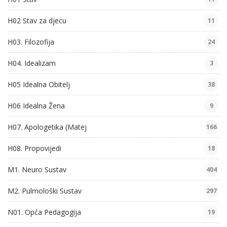
H02 Stav za djecu
11
H03. Filozofija
24
H04. Idealizam
3
H05 Idealna Obitelj
38
H06 Idealna Žena
9
H07. Apologetika (Matej
166
H08. Propovijedi
18
M1. Neuro Sustav
404
M2. Pulmološki Sustav
297
N01. Opća Pedagogija
19