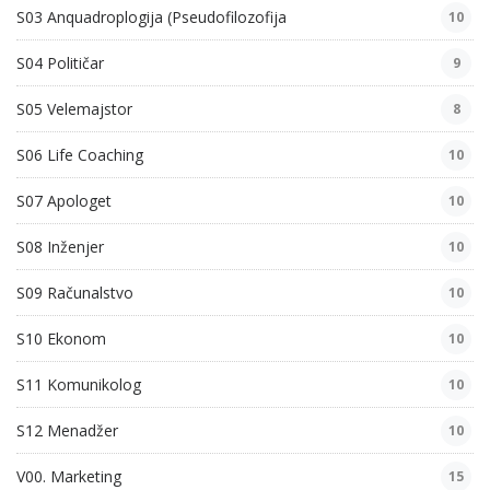
S03 Anquadroplogija (Pseudofilozofija
10
S04 Političar
9
S05 Velemajstor
8
S06 Life Coaching
10
S07 Apologet
10
S08 Inženjer
10
S09 Računalstvo
10
S10 Ekonom
10
S11 Komunikolog
10
S12 Menadžer
10
V00. Marketing
15