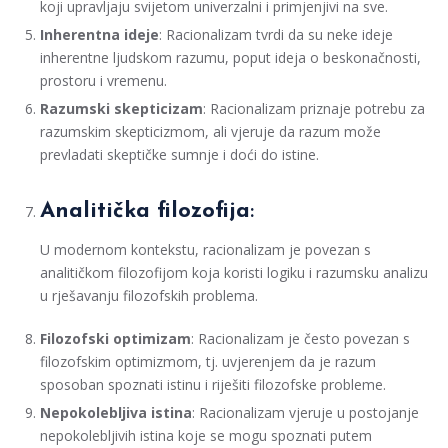
koji upravljaju svijetom univerzalni i primjenjivi na sve.
Inherentna ideje
: Racionalizam tvrdi da su neke ideje
inherentne ljudskom razumu, poput ideja o beskonačnosti,
prostoru i vremenu.
Razumski skepticizam
: Racionalizam priznaje potrebu za
razumskim skepticizmom, ali vjeruje da razum može
prevladati skeptičke sumnje i doći do istine.
Analitička filozofija
:
U modernom kontekstu, racionalizam je povezan s
analitičkom filozofijom koja koristi logiku i razumsku analizu
u rješavanju filozofskih problema.
Filozofski optimizam
: Racionalizam je često povezan s
filozofskim optimizmom, tj. uvjerenjem da je razum
sposoban spoznati istinu i riješiti filozofske probleme.
Nepokolebljiva istina
: Racionalizam vjeruje u postojanje
nepokolebljivih istina koje se mogu spoznati putem