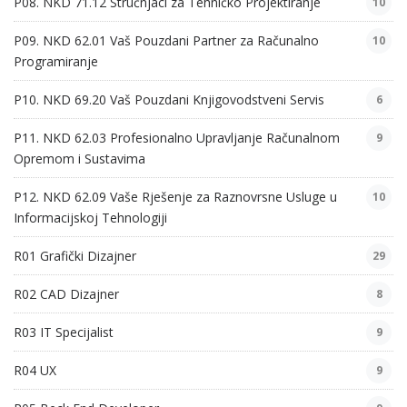
P08. NKD 71.12 Stručnjaci za Tehničko Projektiranje
10
P09. NKD 62.01 Vaš Pouzdani Partner za Računalno
10
Programiranje
P10. NKD 69.20 Vaš Pouzdani Knjigovodstveni Servis
6
P11. NKD 62.03 Profesionalno Upravljanje Računalnom
9
Opremom i Sustavima
P12. NKD 62.09 Vaše Rješenje za Raznovrsne Usluge u
10
Informacijskoj Tehnologiji
R01 Grafički Dizajner
29
R02 CAD Dizajner
8
R03 IT Specijalist
9
R04 UX
9