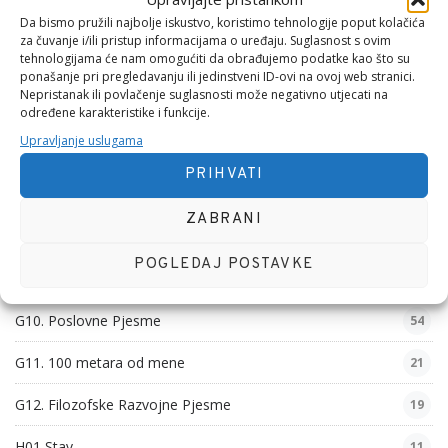
Da bismo pružili najbolje iskustvo, koristimo tehnologije poput kolačića
G03. Filozofske Pjesme
29
za čuvanje i/ili pristup informacijama o uređaju. Suglasnost s ovim
tehnologijama će nam omogućiti da obrađujemo podatke kao što su
G04. Domoljubne Pjesme
26
ponašanje pri pregledavanju ili jedinstveni ID-ovi na ovoj web stranici.
Nepristanak ili povlačenje suglasnosti može negativno utjecati na
G05. Obiteljske Pjesme
46
određene karakteristike i funkcije.
Upravljanje uslugama
G06. Nezgodne Pjesme
31
PRIHVATI
G07. Vjerske Pjesme
40
ZABRANI
G08. Ljubavna Hobotnica
16
POGLEDAJ POSTAVKE
G09. Pseudo filozofske Pjesme
46
G10. Poslovne Pjesme
54
G11. 100 metara od mene
21
G12. Filozofske Razvojne Pjesme
19
H01 Stav
11