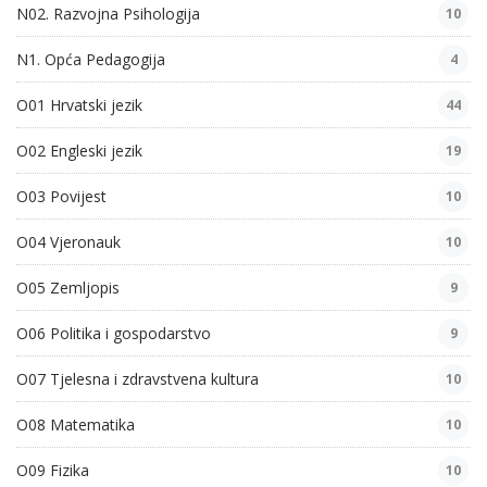
N02. Razvojna Psihologija
10
N1. Opća Pedagogija
4
O01 Hrvatski jezik
44
O02 Engleski jezik
19
O03 Povijest
10
O04 Vjeronauk
10
O05 Zemljopis
9
O06 Politika i gospodarstvo
9
O07 Tjelesna i zdravstvena kultura
10
O08 Matematika
10
O09 Fizika
10