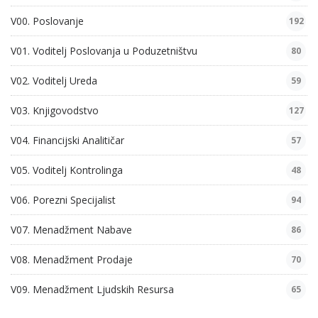
V00. Poslovanje
192
V01. Voditelj Poslovanja u Poduzetništvu
80
V02. Voditelj Ureda
59
V03. Knjigovodstvo
127
V04. Financijski Analitičar
57
V05. Voditelj Kontrolinga
48
V06. Porezni Specijalist
94
V07. Menadžment Nabave
86
V08. Menadžment Prodaje
70
V09. Menadžment Ljudskih Resursa
65