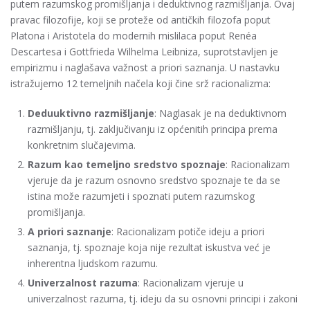
putem razumskog promišljanja i deduktivnog razmišljanja. Ovaj
pravac filozofije, koji se proteže od antičkih filozofa poput
Platona i Aristotela do modernih mislilaca poput Renéa
Descartesa i Gottfrieda Wilhelma Leibniza, suprotstavljen je
empirizmu i naglašava važnost a priori saznanja. U nastavku
istražujemo 12 temeljnih načela koji čine srž racionalizma:
Deduuktivno razmišljanje
: Naglasak je na deduktivnom
razmišljanju, tj. zaključivanju iz općenitih principa prema
konkretnim slučajevima.
Razum kao temeljno sredstvo spoznaje
: Racionalizam
vjeruje da je razum osnovno sredstvo spoznaje te da se
istina može razumjeti i spoznati putem razumskog
promišljanja.
A priori saznanje
: Racionalizam potiče ideju a priori
saznanja, tj. spoznaje koja nije rezultat iskustva već je
inherentna ljudskom razumu.
Univerzalnost razuma
: Racionalizam vjeruje u
univerzalnost razuma, tj. ideju da su osnovni principi i zakoni