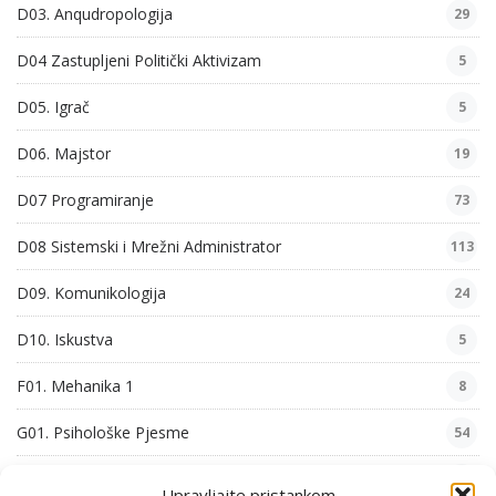
D03. Anqudropologija
29
D04 Zastupljeni Politički Aktivizam
5
D05. Igrač
5
D06. Majstor
19
D07 Programiranje
73
D08 Sistemski i Mrežni Administrator
113
D09. Komunikologija
24
D10. Iskustva
5
F01. Mehanika 1
8
G01. Psihološke Pjesme
54
G02. Zabavne Pjesme
6
Upravljajte pristankom