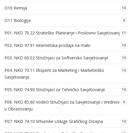
O10 Kemija
10
O11 Biologija
8
P01. NKD 70.22 Strateško Planiranje i Poslovno Savjetovanje
11
P02. NKD 47.91 Internetska prodaja na malo
10
P03. NKD 60.02 Stručnjaci za Softversko Savjetovanje
10
P04. NKD 73.11 Eksperti za Marketing i Marketinško
10
Savjetovanje
P05. NKD 74.90 Stručnjaci za Tehničko Savjetovanje
10
P06. NKD 85.60 Vodeći Stručnjaci za Savjetovanje i Vrednovanje
9
u Obrazovanju
P07. NKD 74.10 Vrhunske Usluge Grafičkog Dizajna
10