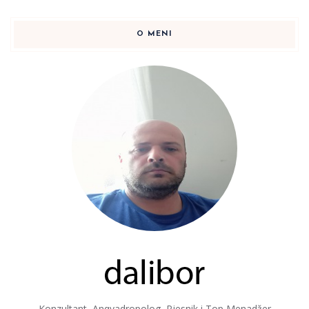
O MENI
Konzultant, Anqvadropolog, Pjesnik i Top Menadžer