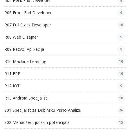
R05 Beck End Developer
9
R06 Front End Developer
9
R07 Full Stack Developer
10
R08 Web Dizajner
9
R09 Razvoj Aplikacija
9
R10 Machine Learning
10
R11 ERP
10
R12 IOT
9
R13 Android Specijalist
10
S01 Specijalist za Dubinsku Psiho Analizu
26
S02 Menadžer Ljudskih potencijala
15