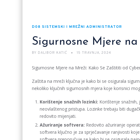
D08 SISTEMSKI I MREŽNI ADMINISTRATOR
Sigurnosne Mjere na
BY
DALIBOR KATIĆ
15 TRAVNJA, 2024
Sigurnosne Mjere na Mreži: Kako Se Zaštititi od Cyber 
Zaštita na mreži ključna je kako bi se osigurala sigurn
nekoliko ključnih sigurnosnih mjera koje korisnici mogu
Korištenje snažnih lozinki:
Korištenje snažnih, j
neovlaštenog pristupa. Lozinke trebaju biti dugač
redovito mijenjati.
Ažuriranje softvera:
Redovito ažuriranje operat
softvera ključno je za sprječavanje ranjivosti ko
softvera preporučuje se kako bi se osigurala najn