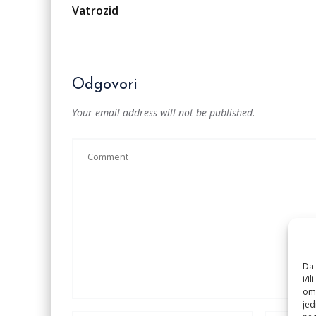
Vatrozid
Odgovori
Your email address will not be published.
Da 
i/i
omo
jed