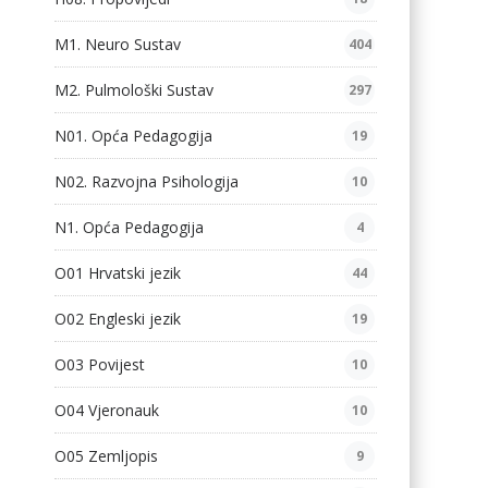
M1. Neuro Sustav
404
M2. Pulmološki Sustav
297
N01. Opća Pedagogija
19
N02. Razvojna Psihologija
10
N1. Opća Pedagogija
4
O01 Hrvatski jezik
44
O02 Engleski jezik
19
O03 Povijest
10
O04 Vjeronauk
10
O05 Zemljopis
9