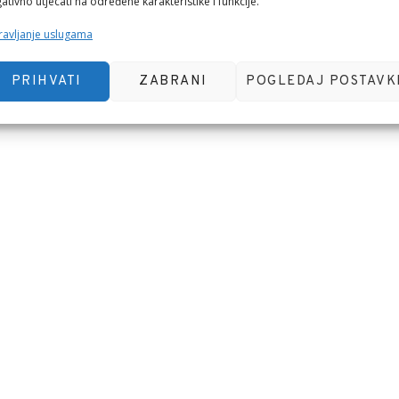
ativno utjecati na određene karakteristike i funkcije.
avljanje uslugama
 pregledniku za sljedeći put kada budem komentirao.
PRIHVATI
ZABRANI
POGLEDAJ POSTAVK