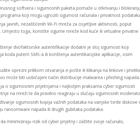
virusnog softvera i sigurnosnih paketa pomaže u otkrivanju i blokiranj
 programa koji mogu ugroziti sigurnost računala i privatnost podataka
ja javnih, nezaštićenih Wi-Fi mreža za osjetljive aktivnosti, poput
a. Umjesto toga, koristite sigurne mreže kod kuće ili virtualne privatne
štenje dvofaktorske autentifikacije dodatni je sloj sigurnosti koji
nja koda putem SMS-a ili korištenja autentikacijske aplikacije, osim
dite oprezni prilikom otvaranja e-pošte ili klikanja na linkove i privitk
o može biti uobičajeni način distribucije malwarea i phishing napada.
a o sigurnosnim prijetnjama i najboljim praksama cyber sigurnosti
nje na mreži te da pravilno reagiraju u slučaju sigurnosnih incidenata
đivanje sigurnosnih kopija važnih podataka na vanjske tvrde diskove il
ju ransomware napada ili drugih gubitaka podataka.
minimiziraju rizik od cyber prijetnji i zaštite svoje računalo,