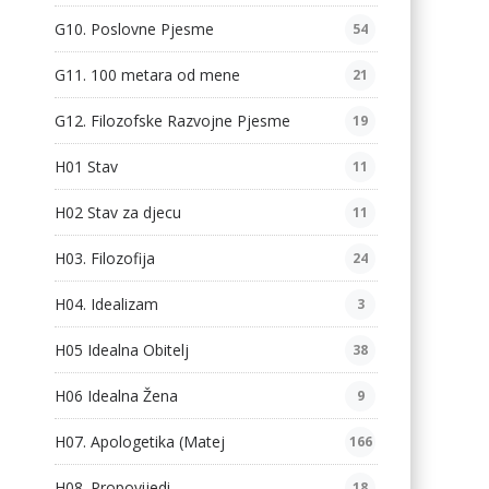
G10. Poslovne Pjesme
54
G11. 100 metara od mene
21
G12. Filozofske Razvojne Pjesme
19
H01 Stav
11
H02 Stav za djecu
11
H03. Filozofija
24
H04. Idealizam
3
H05 Idealna Obitelj
38
H06 Idealna Žena
9
H07. Apologetika (Matej
166
H08. Propovijedi
18