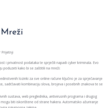
 Mreži
Prijetnji
ost i privatnost podataka te sprječili napadi cyber kriminala. Evo
 poduzeti kako bi se zaštitili na mreži:
edinstvenih lozinki za sve online račune ključno je za sprječavanje
ke, sadržavati kombinaciju slova, brojeva i posebnih znakova te se
ivnih sustava, web preglednika, antivirusnih programa i drugog
je mogu biti iskorištene od strane hakera. Automatsko ažuriranje
ovija sigurnosna zakrpa.