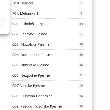
D10. Iskustva
5
F01. Mehanika 1
8
E
G01. Psihološke Pjesme
54
G02. Zabavne Pjesme
6
G03. Filozofske Pjesme
29
G04. Domoljubne Pjesme
26
G05. Obiteljske Pjesme
46
G06. Nezgodne Pjesme
31
G07. Vjerske Pjesme
40
G08. Ljubavna Hobotnica
16
G09. Pseudo filozofske Pjesme
46