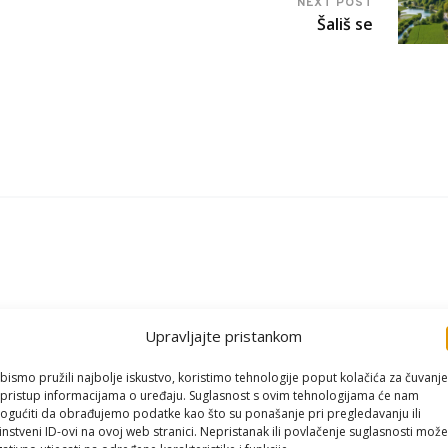
NEXT POST
Šališ se
Upravljajte pristankom
bismo pružili najbolje iskustvo, koristimo tehnologije poput kolačića za čuvanje
li pristup informacijama o uređaju. Suglasnost s ovim tehnologijama će nam
gućiti da obrađujemo podatke kao što su ponašanje pri pregledavanju ili
instveni ID-ovi na ovoj web stranici. Nepristanak ili povlačenje suglasnosti može