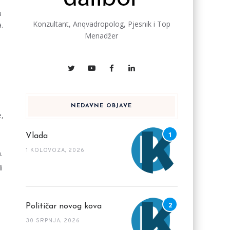
u
Konzultant, Anqvadropolog, Pjesnik i Top
.
Menadžer
NEDAVNE OBJAVE
e,
Vlada
1 KOLOVOZA, 2026
.
i
Političar novog kova
30 SRPNJA, 2026