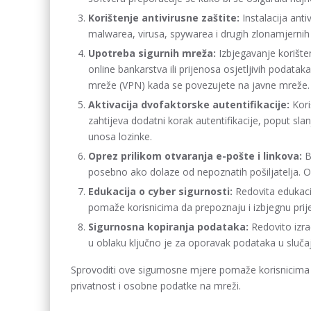
Korištenje antivirusne zaštite:
Instalacija anti
malwarea, virusa, spywarea i drugih zlonamjernih
Upotreba sigurnih mreža:
Izbjegavanje korišten
online bankarstva ili prijenosa osjetljivih podatak
mreže (VPN) kada se povezujete na javne mreže.
Aktivacija dvofaktorske autentifikacije:
Kori
zahtijeva dodatni korak autentifikacije, poput sla
unosa lozinke.
Oprez prilikom otvaranja e-pošte i linkova:
Bu
posebno ako dolaze od nepoznatih pošiljatelja. Ov
Edukacija o cyber sigurnosti:
Redovita edukacij
pomaže korisnicima da prepoznaju i izbjegnu prijet
Sigurnosna kopiranja podataka:
Redovito izra
u oblaku ključno je za oporavak podataka u sluča
Sprovoditi ove sigurnosne mjere pomaže korisnicima da 
privatnost i osobne podatke na mreži.