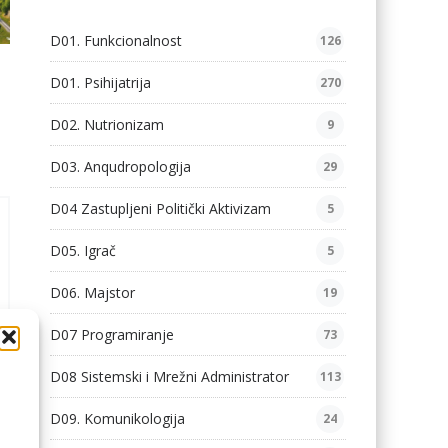
D01. Funkcionalnost
126
D01. Psihijatrija
270
D02. Nutrionizam
9
D03. Anqudropologija
29
D04 Zastupljeni Politički Aktivizam
5
D05. Igrač
5
D06. Majstor
19
D07 Programiranje
73
D08 Sistemski i Mrežni Administrator
113
D09. Komunikologija
24