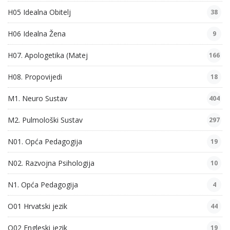
H05 Idealna Obitelj
38
H06 Idealna Žena
9
H07. Apologetika (Matej
166
H08. Propovijedi
18
M1. Neuro Sustav
404
M2. Pulmološki Sustav
297
N01. Opća Pedagogija
19
N02. Razvojna Psihologija
10
N1. Opća Pedagogija
4
O01 Hrvatski jezik
44
O02 Engleski jezik
19