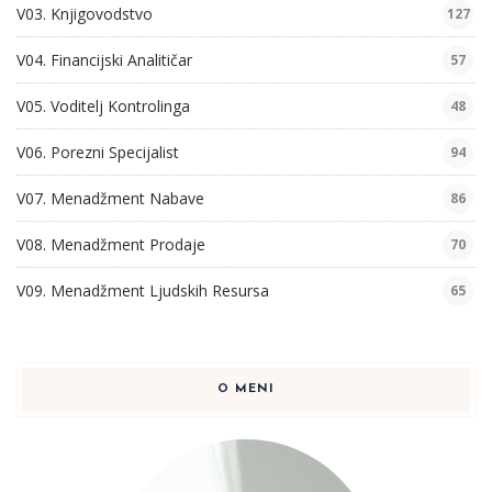
V03. Knjigovodstvo
127
V04. Financijski Analitičar
57
V05. Voditelj Kontrolinga
48
V06. Porezni Specijalist
94
V07. Menadžment Nabave
86
V08. Menadžment Prodaje
70
V09. Menadžment Ljudskih Resursa
65
O MENI