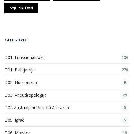
SVJETSKI DAN
KATEGORIJE
D01. Funkcionalnost
126
D01. Psihijatrija
270
D02. Nutrionizam
9
D03. Anqudropologija
29
D04 Zastupljeni Politički Aktivizam
5
D05. Igrač
5
D06. Majstor
19