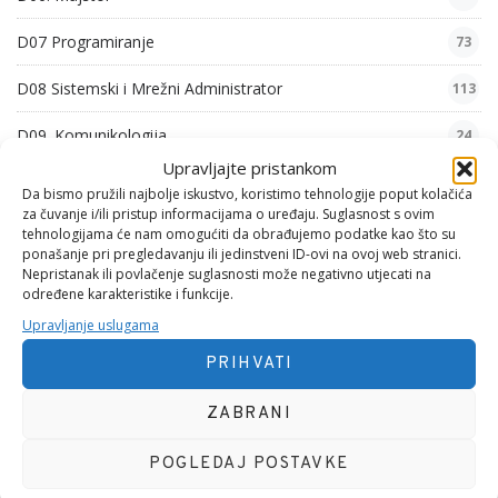
D07 Programiranje
73
D08 Sistemski i Mrežni Administrator
113
D09. Komunikologija
24
Upravljajte pristankom
D10. Iskustva
5
Da bismo pružili najbolje iskustvo, koristimo tehnologije poput kolačića
za čuvanje i/ili pristup informacijama o uređaju. Suglasnost s ovim
F01. Mehanika 1
8
tehnologijama će nam omogućiti da obrađujemo podatke kao što su
ponašanje pri pregledavanju ili jedinstveni ID-ovi na ovoj web stranici.
G01. Psihološke Pjesme
Nepristanak ili povlačenje suglasnosti može negativno utjecati na
54
određene karakteristike i funkcije.
G02. Zabavne Pjesme
6
Upravljanje uslugama
PRIHVATI
G03. Filozofske Pjesme
29
ZABRANI
G04. Domoljubne Pjesme
26
G05. Obiteljske Pjesme
46
POGLEDAJ POSTAVKE