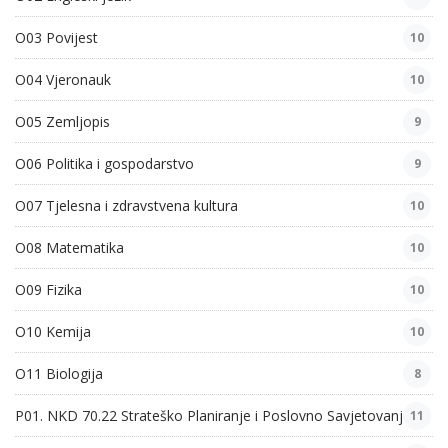
O03 Povijest
10
O04 Vjeronauk
10
O05 Zemljopis
9
O06 Politika i gospodarstvo
9
O07 Tjelesna i zdravstvena kultura
10
O08 Matematika
10
O09 Fizika
10
O10 Kemija
10
O11 Biologija
8
P01. NKD 70.22 Strateško Planiranje i Poslovno Savjetovanje
11