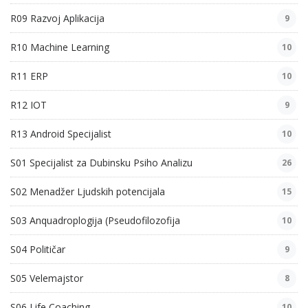
R09 Razvoj Aplikacija
9
R10 Machine Learning
10
R11 ERP
10
R12 IOT
9
R13 Android Specijalist
10
S01 Specijalist za Dubinsku Psiho Analizu
26
S02 Menadžer Ljudskih potencijala
15
S03 Anquadroplogija (Pseudofilozofija
10
S04 Političar
9
S05 Velemajstor
8
S06 Life Coaching
10