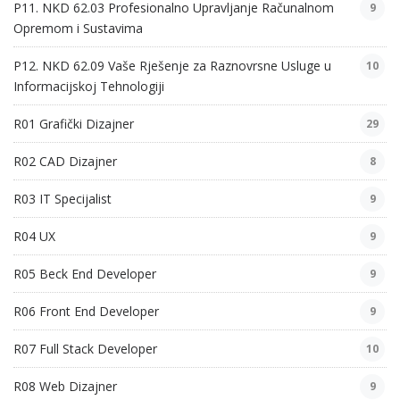
P11. NKD 62.03 Profesionalno Upravljanje Računalnom
9
Opremom i Sustavima
P12. NKD 62.09 Vaše Rješenje za Raznovrsne Usluge u
10
Informacijskoj Tehnologiji
R01 Grafički Dizajner
29
R02 CAD Dizajner
8
R03 IT Specijalist
9
R04 UX
9
R05 Beck End Developer
9
R06 Front End Developer
9
R07 Full Stack Developer
10
R08 Web Dizajner
9