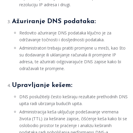
rezoluciju IP adresa i drugi.
Ažuriranje DNS podataka:
Redovito ažuriranje DNS podataka ključno je za
održavanje točnosti i dosljednosti podataka.
Administratori trebaju pratiti promjene u mreži, kao što
su dodavanje ili uklanjanje računala ili promjene IP
adresa, te ažurirati odgovarajuće DNS zapise kako bi
odražavali te promjene.
Upravljanje kešem:
DNS poslužitelji često keširaju rezultate prethodnih DNS
upita radi ubrzanja budućih upita.
Administracija keša uključuje podešavanje vremena
života (TTL) za keširane zapise, čišćenje keša kako bi se
oslobodio prostor te praćenje i analizu keširanih
podataka radi poboljšanja performansi DNS-a.