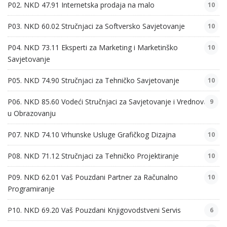
P02. NKD 47.91 Internetska prodaja na malo
10
P03. NKD 60.02 Stručnjaci za Softversko Savjetovanje
10
P04. NKD 73.11 Eksperti za Marketing i Marketinško
10
Savjetovanje
P05. NKD 74.90 Stručnjaci za Tehničko Savjetovanje
10
P06. NKD 85.60 Vodeći Stručnjaci za Savjetovanje i Vrednovanje
9
u Obrazovanju
P07. NKD 74.10 Vrhunske Usluge Grafičkog Dizajna
10
P08. NKD 71.12 Stručnjaci za Tehničko Projektiranje
10
P09. NKD 62.01 Vaš Pouzdani Partner za Računalno
10
Programiranje
P10. NKD 69.20 Vaš Pouzdani Knjigovodstveni Servis
6