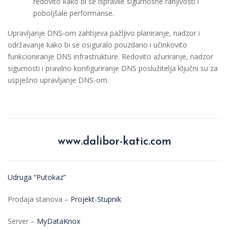
redovito kako bi se ispravile sigurnosne ranjivosti i
poboljšale performanse.
Upravljanje DNS-om zahtijeva pažljivo planiranje, nadzor i
održavanje kako bi se osiguralo pouzdano i učinkovito
funkcioniranje DNS infrastrukture. Redovito ažuriranje, nadzor
sigurnosti i pravilno konfiguriranje DNS poslužitelja ključni su za
uspješno upravljanje DNS-om.
www.dalibor-katic.com
Udruga “Putokaz”
Prodaja stanova –
Projekt-Stupnik
Server –
MyDataKnox