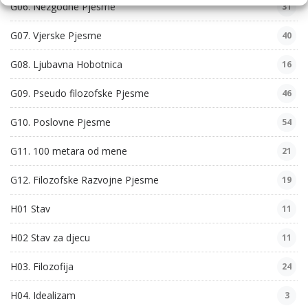
G06. Nezgodne Pjesme
31
G07. Vjerske Pjesme
40
G08. Ljubavna Hobotnica
16
G09. Pseudo filozofske Pjesme
46
G10. Poslovne Pjesme
54
G11. 100 metara od mene
21
G12. Filozofske Razvojne Pjesme
19
H01 Stav
11
H02 Stav za djecu
11
H03. Filozofija
24
H04. Idealizam
3