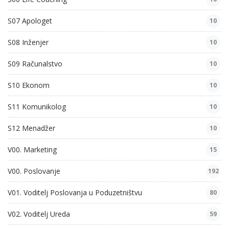
S07 Apologet
10
S08 Inženjer
10
S09 Računalstvo
10
S10 Ekonom
10
S11 Komunikolog
10
S12 Menadžer
10
V00. Marketing
15
V00. Poslovanje
192
V01. Voditelj Poslovanja u Poduzetništvu
80
V02. Voditelj Ureda
59