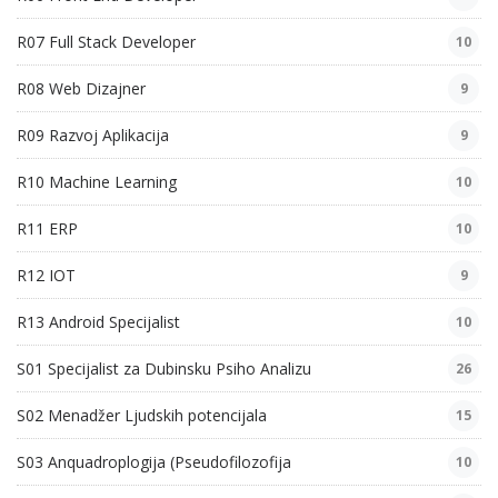
R07 Full Stack Developer
10
R08 Web Dizajner
9
R09 Razvoj Aplikacija
9
R10 Machine Learning
10
R11 ERP
10
R12 IOT
9
R13 Android Specijalist
10
S01 Specijalist za Dubinsku Psiho Analizu
26
S02 Menadžer Ljudskih potencijala
15
S03 Anquadroplogija (Pseudofilozofija
10