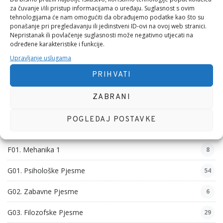
D04 Zastupljeni Politički Aktivizam
5
za čuvanje i/ili pristup informacijama o uređaju. Suglasnost s ovim
tehnologijama će nam omogućiti da obrađujemo podatke kao što su
D05. Igrač
5
ponašanje pri pregledavanju ili jedinstveni ID-ovi na ovoj web stranici.
Nepristanak ili povlačenje suglasnosti može negativno utjecati na
određene karakteristike i funkcije.
D06. Majstor
19
Upravljanje uslugama
D07 Programiranje
73
PRIHVATI
D08 Sistemski i Mrežni Administrator
113
ZABRANI
D09. Komunikologija
24
POGLEDAJ POSTAVKE
D10. Iskustva
5
F01. Mehanika 1
8
G01. Psihološke Pjesme
54
G02. Zabavne Pjesme
6
G03. Filozofske Pjesme
29