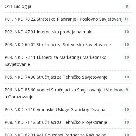
O11 Biologija
8
P01. NKD 70.22 Strateško Planiranje i Poslovno Savjetovanje
11
P02. NKD 47.91 Internetska prodaja na malo
10
P03. NKD 60.02 Stručnjaci za Softversko Savjetovanje
10
P04. NKD 73.11 Eksperti za Marketing i Marketinško
10
Savjetovanje
P05. NKD 74.90 Stručnjaci za Tehničko Savjetovanje
10
P06. NKD 85.60 Vodeći Stručnjaci za Savjetovanje i Vrednovanje
9
u Obrazovanju
P07. NKD 74.10 Vrhunske Usluge Grafičkog Dizajna
10
P08. NKD 71.12 Stručnjaci za Tehničko Projektiranje
10
P09. NKD 62.01 Vaš Pouzdani Partner za Računalno
10