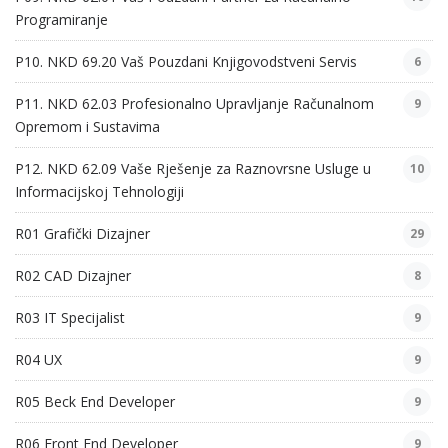
Programiranje
P10. NKD 69.20 Vaš Pouzdani Knjigovodstveni Servis
6
P11. NKD 62.03 Profesionalno Upravljanje Računalnom
9
Opremom i Sustavima
P12. NKD 62.09 Vaše Rješenje za Raznovrsne Usluge u
10
Informacijskoj Tehnologiji
R01 Grafički Dizajner
29
R02 CAD Dizajner
8
R03 IT Specijalist
9
R04 UX
9
R05 Beck End Developer
9
R06 Front End Developer
9