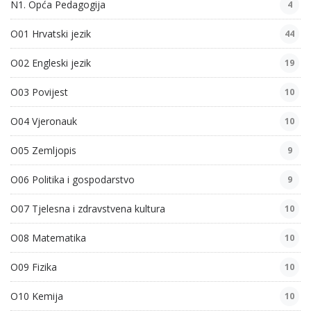
N1. Opća Pedagogija
4
O01 Hrvatski jezik
44
O02 Engleski jezik
19
O03 Povijest
10
O04 Vjeronauk
10
O05 Zemljopis
9
O06 Politika i gospodarstvo
9
O07 Tjelesna i zdravstvena kultura
10
O08 Matematika
10
O09 Fizika
10
O10 Kemija
10