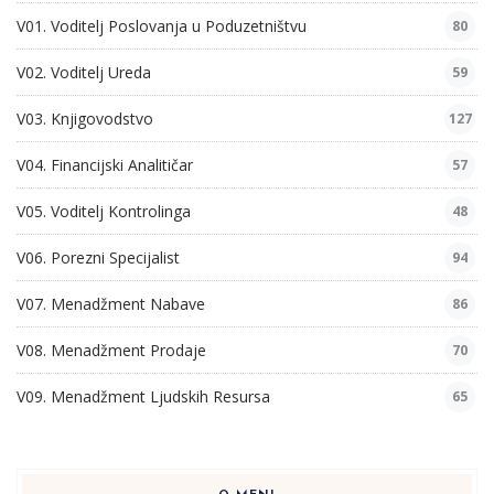
V01. Voditelj Poslovanja u Poduzetništvu
80
V02. Voditelj Ureda
59
V03. Knjigovodstvo
127
V04. Financijski Analitičar
57
V05. Voditelj Kontrolinga
48
V06. Porezni Specijalist
94
V07. Menadžment Nabave
86
V08. Menadžment Prodaje
70
V09. Menadžment Ljudskih Resursa
65