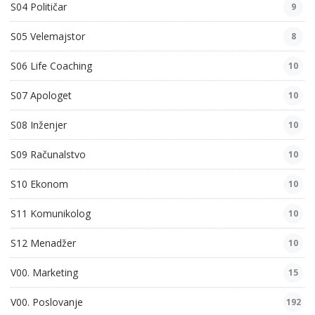
S04 Političar
9
S05 Velemajstor
8
S06 Life Coaching
10
S07 Apologet
10
S08 Inženjer
10
S09 Računalstvo
10
S10 Ekonom
10
S11 Komunikolog
10
S12 Menadžer
10
V00. Marketing
15
V00. Poslovanje
192