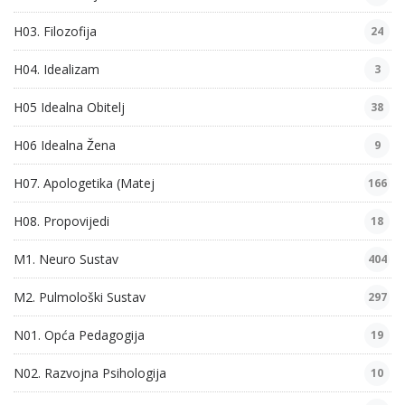
H03. Filozofija
24
H04. Idealizam
3
H05 Idealna Obitelj
38
H06 Idealna Žena
9
H07. Apologetika (Matej
166
H08. Propovijedi
18
M1. Neuro Sustav
404
M2. Pulmološki Sustav
297
N01. Opća Pedagogija
19
N02. Razvojna Psihologija
10