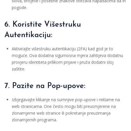
slova, brojeve i posebne znakove otežava napadačima da ih
pogode.
6. Koristite Višestruku
Autentikaciju:
Aktivirajte višestruku autentikaciju (2FA) kad god je to
moguće. Ova dodatna sigurnosna mjera zahtijeva dodatnu
provjeru identiteta prilikom prijave i pruža dodatni sloj
zaštite.
7. Pazite na Pop-upove:
Izbjegavajte klikanje na sumnjive pop-upove i reklame na
web stranicama. One često mogu biti preusmjerene na
zlonamjerne web stranice ili pokretanje preuzimanja
zlonamjernih programa.