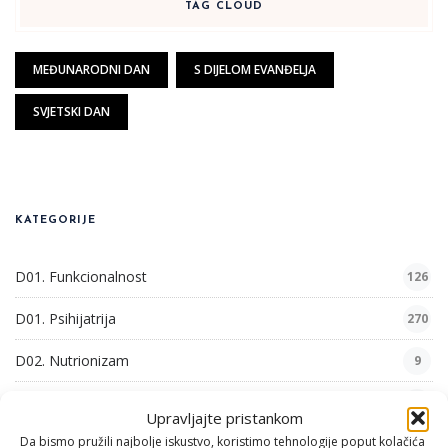
TAG CLOUD
MEĐUNARODNI DAN
S DIJELOM EVANĐELJA
SVJETSKI DAN
KATEGORIJE
D01. Funkcionalnost
126
D01. Psihijatrija
270
D02. Nutrionizam
9
D03. Anqudropologija
29
Upravljajte pristankom
Da bismo pružili najbolje iskustvo, koristimo tehnologije poput kolačića
D04 Zastupljeni Politički Aktivizam
5