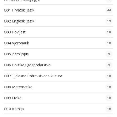
O01 Hrvatski jezik
44
O02 Engleski jezik
19
O03 Povijest
10
O04 Vjeronauk
10
O05 Zemljopis
9
O06 Politika i gospodarstvo
9
O07 Tjelesna i zdravstvena kultura
10
O08 Matematika
10
O09 Fizika
10
O10 Kemija
10