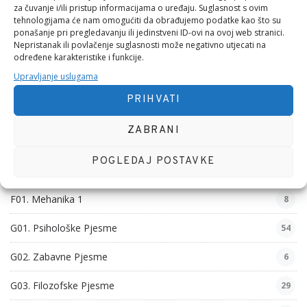
za čuvanje i/ili pristup informacijama o uređaju. Suglasnost s ovim
tehnologijama će nam omogućiti da obrađujemo podatke kao što su
D05. Igrač
5
ponašanje pri pregledavanju ili jedinstveni ID-ovi na ovoj web stranici.
Nepristanak ili povlačenje suglasnosti može negativno utjecati na
D06. Majstor
19
određene karakteristike i funkcije.
Upravljanje uslugama
D07 Programiranje
73
PRIHVATI
D08 Sistemski i Mrežni Administrator
113
ZABRANI
D09. Komunikologija
24
POGLEDAJ POSTAVKE
D10. Iskustva
5
F01. Mehanika 1
8
G01. Psihološke Pjesme
54
G02. Zabavne Pjesme
6
G03. Filozofske Pjesme
29