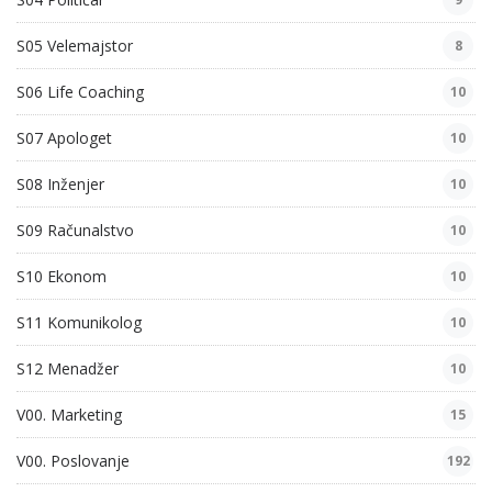
S05 Velemajstor
8
S06 Life Coaching
10
S07 Apologet
10
S08 Inženjer
10
S09 Računalstvo
10
S10 Ekonom
10
S11 Komunikolog
10
S12 Menadžer
10
V00. Marketing
15
V00. Poslovanje
192