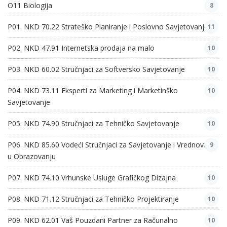
O11 Biologija
8
P01. NKD 70.22 Strateško Planiranje i Poslovno Savjetovanje
11
P02. NKD 47.91 Internetska prodaja na malo
10
P03. NKD 60.02 Stručnjaci za Softversko Savjetovanje
10
P04. NKD 73.11 Eksperti za Marketing i Marketinško
10
Savjetovanje
P05. NKD 74.90 Stručnjaci za Tehničko Savjetovanje
10
P06. NKD 85.60 Vodeći Stručnjaci za Savjetovanje i Vrednovanje
9
u Obrazovanju
P07. NKD 74.10 Vrhunske Usluge Grafičkog Dizajna
10
P08. NKD 71.12 Stručnjaci za Tehničko Projektiranje
10
P09. NKD 62.01 Vaš Pouzdani Partner za Računalno
10