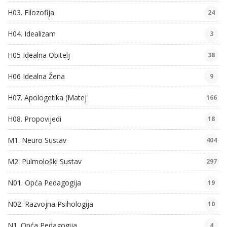
H03. Filozofija
24
H04. Idealizam
3
H05 Idealna Obitelj
38
H06 Idealna Žena
9
H07. Apologetika (Matej
166
H08. Propovijedi
18
M1. Neuro Sustav
404
M2. Pulmološki Sustav
297
N01. Opća Pedagogija
19
N02. Razvojna Psihologija
10
N1. Opća Pedagogija
4