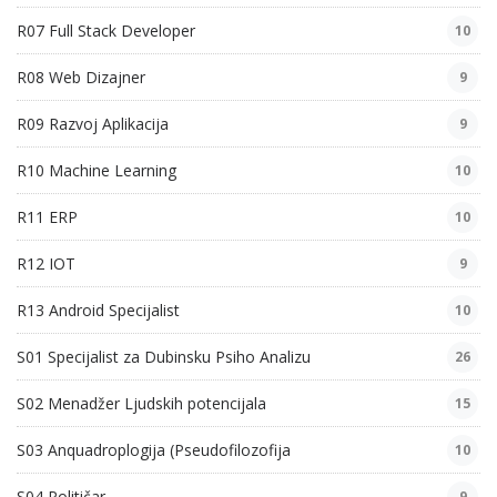
R07 Full Stack Developer
10
R08 Web Dizajner
9
R09 Razvoj Aplikacija
9
R10 Machine Learning
10
R11 ERP
10
R12 IOT
9
R13 Android Specijalist
10
S01 Specijalist za Dubinsku Psiho Analizu
26
S02 Menadžer Ljudskih potencijala
15
S03 Anquadroplogija (Pseudofilozofija
10
S04 Političar
9