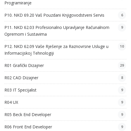
Programiranje
P10. NKD 69.20 Vaš Pouzdani Knjigovodstveni Servis
6
P11. NKD 62.03 Profesionalno Upravljanje Računalnom
9
Opremom i Sustavima
P12. NKD 62.09 Vaše Rješenje za Raznovrsne Usluge u
10
Informacijskoj Tehnologiji
R01 Grafički Dizajner
29
R02 CAD Dizajner
8
R03 IT Specijalist
9
R04 UX
9
R05 Beck End Developer
9
R06 Front End Developer
9