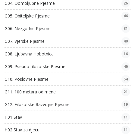
G04. Domoljubne Pjesme
26
G05. Obiteljske Pjesme
46
G06. Nezgodne Pjesme
31
G07. Vjerske Pjesme
40
G08. Ljubavna Hobotnica
16
G09. Pseudo filozofske Pjesme
46
G10. Poslovne Pjesme
54
G11. 100 metara od mene
21
G12. Filozofske Razvojne Pjesme
19
H01 Stav
11
H02 Stav za djecu
11