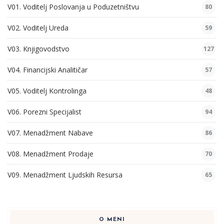
V01. Voditelj Poslovanja u Poduzetništvu
80
V02. Voditelj Ureda
59
V03. Knjigovodstvo
127
V04. Financijski Analitičar
57
V05. Voditelj Kontrolinga
48
V06. Porezni Specijalist
94
V07. Menadžment Nabave
86
V08. Menadžment Prodaje
70
V09. Menadžment Ljudskih Resursa
65
O MENI