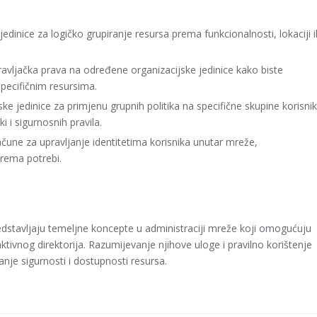
 jedinice za logičko grupiranje resursa prema funkcionalnosti, lokaciji il
pravljačka prava na određene organizacijske jedinice kako biste
pecifičnim resursima.
jske jedinice za primjenu grupnih politika na specifične skupine korisni
i i sigurnosnih pravila.
 račune za upravljanje identitetima korisnika unutar mreže,
rema potrebi.
predstavljaju temeljne koncepte u administraciji mreže koji omogućuju
aktivnog direktorija. Razumijevanje njihove uloge i pravilno korištenje
anje sigurnosti i dostupnosti resursa.