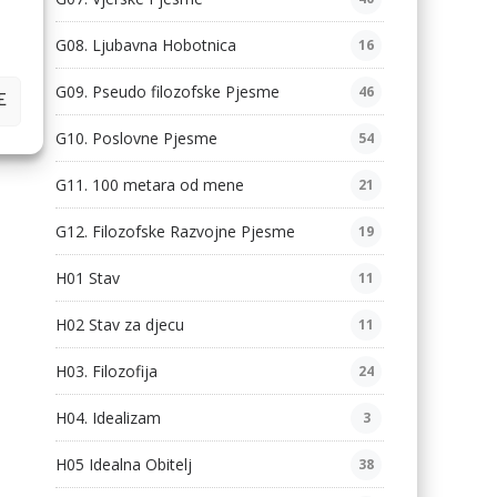
G08. Ljubavna Hobotnica
16
G09. Pseudo filozofske Pjesme
46
E
G10. Poslovne Pjesme
54
G11. 100 metara od mene
21
G12. Filozofske Razvojne Pjesme
19
H01 Stav
11
H02 Stav za djecu
11
H03. Filozofija
24
H04. Idealizam
3
H05 Idealna Obitelj
38