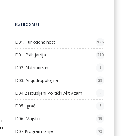
KATEGORIJE
D01. Funkcionalnost
126
D01. Psihijatrija
270
D02. Nutrionizam
9
D03. Anqudropologija
29
D04 Zastupljeni Politički Aktivizam
5
D05. Igrač
5
D06. Majstor
19
ST
ju
D07 Programiranje
73