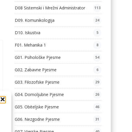
D08 Sistemski i Mrežni Administrator
113
D09. Komunikologija
24
D10. Iskustva
5
F01. Mehanika 1
8
G01. Psihološke Pjesme
54
G02. Zabavne Pjesme
6
G03. Filozofske Pjesme
29
G04. Domoljubne Pjesme
26
G05. Obiteljske Pjesme
46
G06. Nezgodne Pjesme
31
G07. Vjerske Pjesme
40