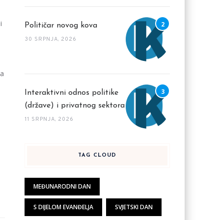
i
Političar novog kova
30 SRPNJA, 2026
ka
Interaktivni odnos politike
(države) i privatnog sektora
11 SRPNJA, 2026
TAG CLOUD
MEĐUNARODNI DAN
S DIJELOM EVANĐELJA
SVJETSKI DAN