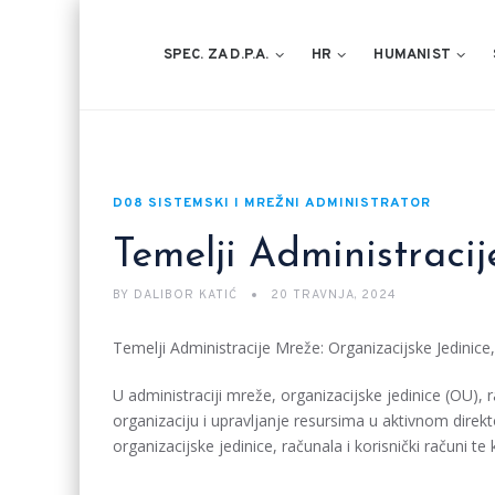
SPEC. ZA D.P.A.
HR
HUMANIST
D08 SISTEMSKI I MREŽNI ADMINISTRATOR
Temelji Administraci
BY
DALIBOR KATIĆ
20 TRAVNJA, 2024
Temelji Administracije Mreže: Organizacijske Jedinice,
U administraciji mreže, organizacijske jedinice (OU), 
organizaciju i upravljanje resursima u aktivnom direkt
organizacijske jedinice, računala i korisnički računi te