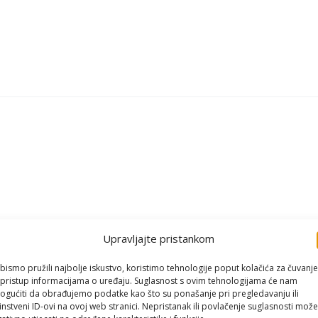
Upravljajte pristankom
bismo pružili najbolje iskustvo, koristimo tehnologije poput kolačića za čuvanje
li pristup informacijama o uređaju. Suglasnost s ovim tehnologijama će nam
gućiti da obrađujemo podatke kao što su ponašanje pri pregledavanju ili
instveni ID-ovi na ovoj web stranici. Nepristanak ili povlačenje suglasnosti može