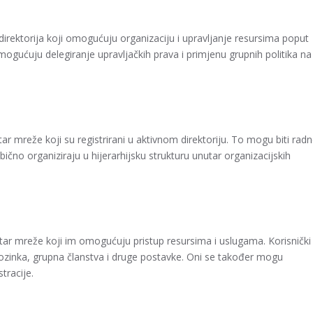
)
direktorija koji omogućuju organizaciju i upravljanje resursima poput
mogućuju delegiranje upravljačkih prava i primjenu grupnih politika na
utar mreže koji su registrirani u aktivnom direktoriju. To mogu biti rad
 obično organiziraju u hijerarhijsku strukturu unutar organizacijskih
nutar mreže koji im omogućuju pristup resursima i uslugama. Korisnički
 lozinka, grupna članstva i druge postavke. Oni se također mogu
tracije.