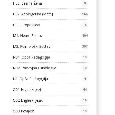
H06 Idealna Žena
9
H07. Apologetika (Matej
166
H08. Propovijedi
18
M1. Neuro Sustav
404
M2. Pulmološki Sustav
297
N01. Opća Pedagogija
19
N02. Razvojna Psihologija
10
N1. Opća Pedagogija
4
O01 Hrvatski jezik
44
O02 Engleski jezik
19
O03 Povijest
10