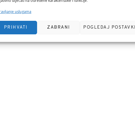
ativno utjecati na određene karakteristike i funkcije.
 pregledniku za sljedeći put kada budem komentirao.
avljanje uslugama
PRIHVATI
ZABRANI
POGLEDAJ POSTAVK