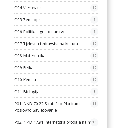
O04 Vjeronauk
10
O05 Zemljopis
9
O06 Politika i gospodarstvo
9
O07 Tjelesna i zdravstvena kultura
10
O08 Matematika
10
O09 Fizika
10
O10 Kemija
10
O11 Biologija
8
P01. NKD 70.22 Strateško Planiranje i
11
Poslovno Savjetovanje
P02. NKD 47.91 Internetska prodaja na malo
10