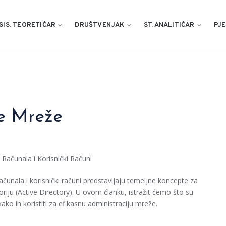
SIS. TEORETIČAR
DRUŠTVENJAK
ST. ANALITIČAR
PJE
je Mreže
 Računala i Korisnički Računi
računala i korisnički računi predstavljaju temeljne koncepte za
oriju (Active Directory). U ovom članku, istražit ćemo što su
 kako ih koristiti za efikasnu administraciju mreže.