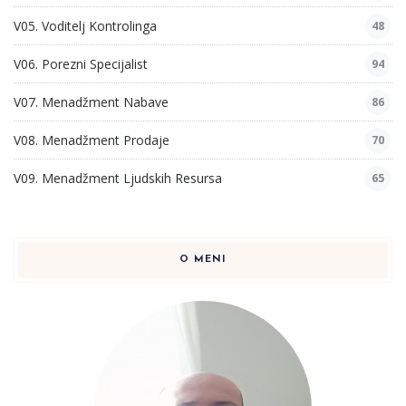
V05. Voditelj Kontrolinga
48
V06. Porezni Specijalist
94
V07. Menadžment Nabave
86
V08. Menadžment Prodaje
70
V09. Menadžment Ljudskih Resursa
65
O MENI