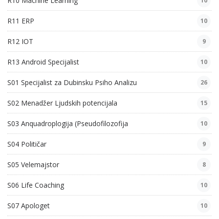
R10 Machine Learning
10
R11 ERP
10
R12 IOT
9
R13 Android Specijalist
10
S01 Specijalist za Dubinsku Psiho Analizu
26
S02 Menadžer Ljudskih potencijala
15
S03 Anquadroplogija (Pseudofilozofija
10
S04 Političar
9
S05 Velemajstor
8
S06 Life Coaching
10
S07 Apologet
10