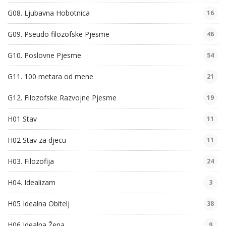
G08. Ljubavna Hobotnica
16
G09. Pseudo filozofske Pjesme
46
G10. Poslovne Pjesme
54
G11. 100 metara od mene
21
G12. Filozofske Razvojne Pjesme
19
H01 Stav
11
H02 Stav za djecu
11
H03. Filozofija
24
H04. Idealizam
3
H05 Idealna Obitelj
38
H06 Idealna Žena
9