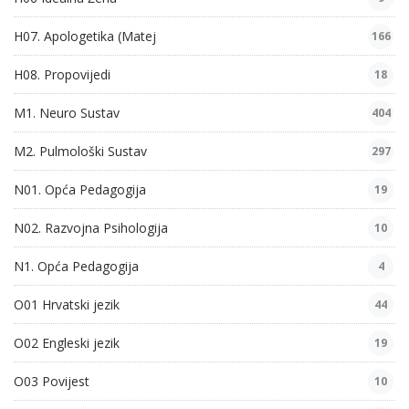
H07. Apologetika (Matej
166
H08. Propovijedi
18
M1. Neuro Sustav
404
M2. Pulmološki Sustav
297
N01. Opća Pedagogija
19
N02. Razvojna Psihologija
10
N1. Opća Pedagogija
4
O01 Hrvatski jezik
44
O02 Engleski jezik
19
O03 Povijest
10