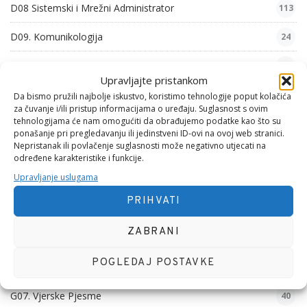
D08 Sistemski i Mrežni Administrator
113
D09. Komunikologija
24
D10. Iskustva
5
Upravljajte pristankom
F01. Mehanika 1
8
Da bismo pružili najbolje iskustvo, koristimo tehnologije poput kolačića
za čuvanje i/ili pristup informacijama o uređaju. Suglasnost s ovim
tehnologijama će nam omogućiti da obrađujemo podatke kao što su
G01. Psihološke Pjesme
54
ponašanje pri pregledavanju ili jedinstveni ID-ovi na ovoj web stranici.
Nepristanak ili povlačenje suglasnosti može negativno utjecati na
G02. Zabavne Pjesme
6
određene karakteristike i funkcije.
Upravljanje uslugama
G03. Filozofske Pjesme
29
PRIHVATI
G04. Domoljubne Pjesme
26
ZABRANI
G05. Obiteljske Pjesme
46
POGLEDAJ POSTAVKE
G06. Nezgodne Pjesme
31
G07. Vjerske Pjesme
40