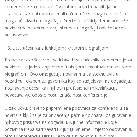
konferencije za novinare. Ova informacija treba biti jasno
istaknuta kako bi novinari znali o čemu će se razgovarati i što
mogu očekivati na događaju. Precizna definicija teme pomaže
novinarima da odrede svoj interes za događaj i odluče hoće li
prisustvovati.
Lista učesnika s funkcijom i kratkom biografijom:
Pozivnica također treba sadržavati listu učesnika konferencije za
novinare, zajedno s njihovom funkcijom i eventualnom kratkom
biografijom. Ovo omogućuje novinarima da steknu uvid u
pozadinu i ekspertizu govornika koji će sudjelovati na događaju.
Poznavanje učesnika i njihovih profesionalnih kvalifikacija
povećava vjerodostojnost i značajnost konferencije.
U zaključku, pravilno pripremljena pozivnica za konferenciju za
novinare ključna je za privlačenje pažnje novinara i osiguravanje
njihovog prisustva na događaju. Ključne informacije koje
pozivnica treba sadržavati uključuju vrijeme i mjesto održavanja,
temu konferencije i listu učesnika s njihovom funkcijom i