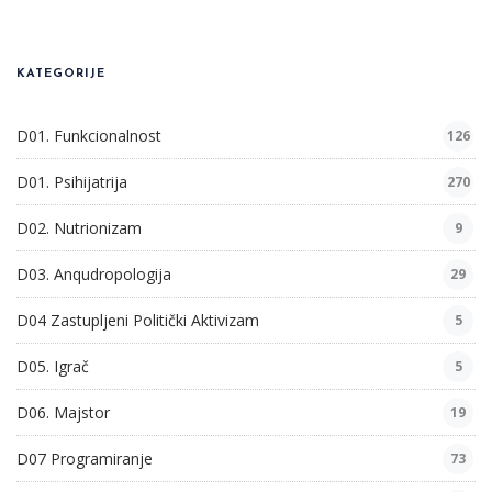
KATEGORIJE
D01. Funkcionalnost
126
D01. Psihijatrija
270
D02. Nutrionizam
9
D03. Anqudropologija
29
D04 Zastupljeni Politički Aktivizam
5
D05. Igrač
5
D06. Majstor
19
D07 Programiranje
73