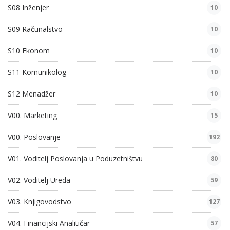
S08 Inženjer
10
S09 Računalstvo
10
S10 Ekonom
10
S11 Komunikolog
10
S12 Menadžer
10
V00. Marketing
15
V00. Poslovanje
192
V01. Voditelj Poslovanja u Poduzetništvu
80
V02. Voditelj Ureda
59
V03. Knjigovodstvo
127
V04. Financijski Analitičar
57