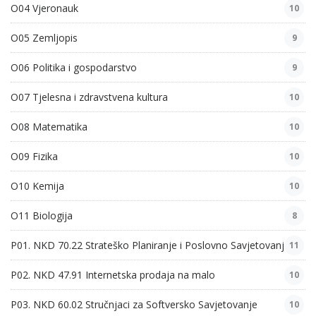
O04 Vjeronauk
10
O05 Zemljopis
9
O06 Politika i gospodarstvo
9
O07 Tjelesna i zdravstvena kultura
10
O08 Matematika
10
O09 Fizika
10
O10 Kemija
10
O11 Biologija
8
P01. NKD 70.22 Strateško Planiranje i Poslovno Savjetovanje
11
P02. NKD 47.91 Internetska prodaja na malo
10
P03. NKD 60.02 Stručnjaci za Softversko Savjetovanje
10