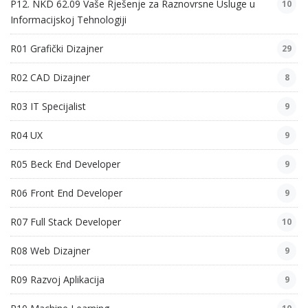
P12. NKD 62.09 Vaše Rješenje za Raznovrsne Usluge u
10
Informacijskoj Tehnologiji
R01 Grafički Dizajner
29
R02 CAD Dizajner
8
R03 IT Specijalist
9
R04 UX
9
R05 Beck End Developer
9
R06 Front End Developer
9
R07 Full Stack Developer
10
R08 Web Dizajner
9
R09 Razvoj Aplikacija
9