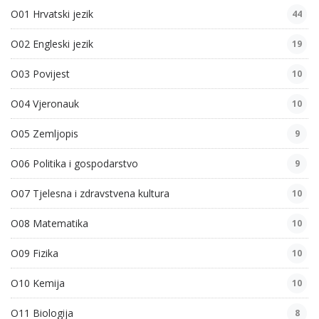
O01 Hrvatski jezik
44
O02 Engleski jezik
19
O03 Povijest
10
O04 Vjeronauk
10
O05 Zemljopis
9
O06 Politika i gospodarstvo
9
O07 Tjelesna i zdravstvena kultura
10
O08 Matematika
10
O09 Fizika
10
O10 Kemija
10
O11 Biologija
8