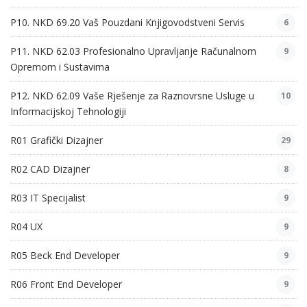
P10. NKD 69.20 Vaš Pouzdani Knjigovodstveni Servis
6
P11. NKD 62.03 Profesionalno Upravljanje Računalnom
9
Opremom i Sustavima
P12. NKD 62.09 Vaše Rješenje za Raznovrsne Usluge u
10
Informacijskoj Tehnologiji
R01 Grafički Dizajner
29
R02 CAD Dizajner
8
R03 IT Specijalist
9
R04 UX
9
R05 Beck End Developer
9
R06 Front End Developer
9