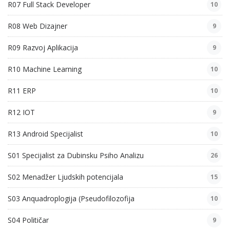
R07 Full Stack Developer
10
R08 Web Dizajner
9
R09 Razvoj Aplikacija
9
R10 Machine Learning
10
R11 ERP
10
R12 IOT
9
R13 Android Specijalist
10
S01 Specijalist za Dubinsku Psiho Analizu
26
S02 Menadžer Ljudskih potencijala
15
S03 Anquadroplogija (Pseudofilozofija
10
S04 Političar
9