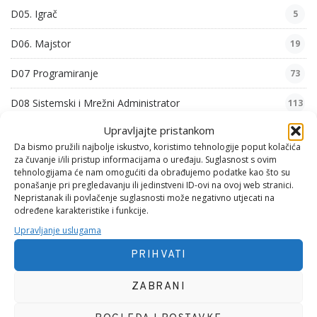
D05. Igrač
5
D06. Majstor
19
D07 Programiranje
73
D08 Sistemski i Mrežni Administrator
113
Upravljajte pristankom
D09. Komunikologija
24
Da bismo pružili najbolje iskustvo, koristimo tehnologije poput kolačića
za čuvanje i/ili pristup informacijama o uređaju. Suglasnost s ovim
D10. Iskustva
5
tehnologijama će nam omogućiti da obrađujemo podatke kao što su
ponašanje pri pregledavanju ili jedinstveni ID-ovi na ovoj web stranici.
F01. Mehanika 1
8
Nepristanak ili povlačenje suglasnosti može negativno utjecati na
određene karakteristike i funkcije.
G01. Psihološke Pjesme
54
Upravljanje uslugama
G02. Zabavne Pjesme
6
PRIHVATI
G03. Filozofske Pjesme
29
ZABRANI
G04. Domoljubne Pjesme
26