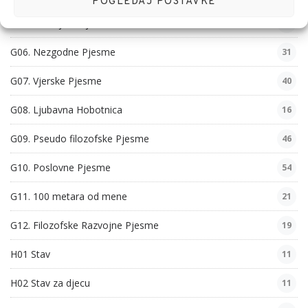
POGLEDAJ POSTAVKE
G05. Obiteljske Pjesme
46
G06. Nezgodne Pjesme
31
G07. Vjerske Pjesme
40
G08. Ljubavna Hobotnica
16
G09. Pseudo filozofske Pjesme
46
G10. Poslovne Pjesme
54
G11. 100 metara od mene
21
G12. Filozofske Razvojne Pjesme
19
H01 Stav
11
H02 Stav za djecu
11