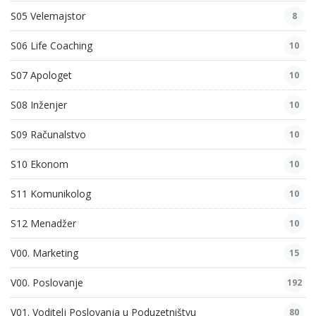
S05 Velemajstor
8
S06 Life Coaching
10
S07 Apologet
10
S08 Inženjer
10
S09 Računalstvo
10
S10 Ekonom
10
S11 Komunikolog
10
S12 Menadžer
10
V00. Marketing
15
V00. Poslovanje
192
V01. Voditelj Poslovanja u Poduzetništvu
80