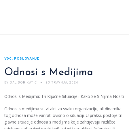
V00. POSLOVANJE
Odnosi s Medijima
BY
DALIBOR KATIĆ
23 TRAVNJA, 2024
Odnosi s Medijima: Tri Ključne Situacije i Kako Se S Njima Nositi
Odnosi s medijima su vitalni za svaku organizaciju, ali dinamika
tog odnosa može varirati ovisno o situaciji. U praksi, postoje tri
glavne situacije odnosa s medijima koje zahtijevaju različite
pristupe: defanzivni (reaktivni), krizni i proaktivni (ofenzivni ili