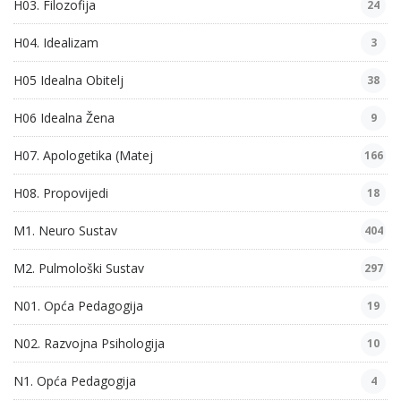
H03. Filozofija
24
H04. Idealizam
3
H05 Idealna Obitelj
38
H06 Idealna Žena
9
H07. Apologetika (Matej
166
H08. Propovijedi
18
M1. Neuro Sustav
404
M2. Pulmološki Sustav
297
N01. Opća Pedagogija
19
N02. Razvojna Psihologija
10
N1. Opća Pedagogija
4