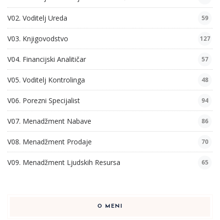
V02. Voditelj Ureda
59
V03. Knjigovodstvo
127
V04. Financijski Analitičar
57
V05. Voditelj Kontrolinga
48
V06. Porezni Specijalist
94
V07. Menadžment Nabave
86
V08. Menadžment Prodaje
70
V09. Menadžment Ljudskih Resursa
65
O MENI