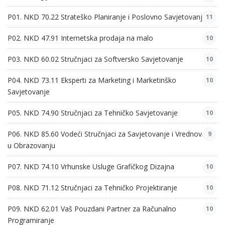
P01. NKD 70.22 Strateško Planiranje i Poslovno Savjetovanje
11
P02. NKD 47.91 Internetska prodaja na malo
10
P03. NKD 60.02 Stručnjaci za Softversko Savjetovanje
10
P04. NKD 73.11 Eksperti za Marketing i Marketinško
10
Savjetovanje
P05. NKD 74.90 Stručnjaci za Tehničko Savjetovanje
10
P06. NKD 85.60 Vodeći Stručnjaci za Savjetovanje i Vrednovanje
9
u Obrazovanju
P07. NKD 74.10 Vrhunske Usluge Grafičkog Dizajna
10
P08. NKD 71.12 Stručnjaci za Tehničko Projektiranje
10
P09. NKD 62.01 Vaš Pouzdani Partner za Računalno
10
Programiranje