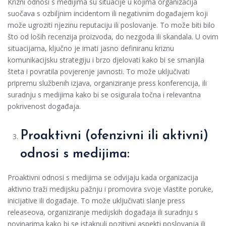
Krizni odnosi s medijima su situacije u kojima organizacija
suočava s ozbiljnim incidentom ili negativnim događajem koji
može ugroziti njezinu reputaciju ili poslovanje. To može biti bilo
što od loših recenzija proizvoda, do nezgoda ili skandala. U ovim
situacijama, ključno je imati jasno definiranu kriznu
komunikacijsku strategiju i brzo djelovati kako bi se smanjila
šteta i povratila povjerenje javnosti. To može uključivati
pripremu službenih izjava, organiziranje press konferencija, ili
suradnju s medijima kako bi se osigurala točna i relevantna
pokrivenost događaja.
Proaktivni (ofenzivni ili aktivni)
odnosi s medijima:
Proaktivni odnosi s medijima se odvijaju kada organizacija
aktivno traži medijsku pažnju i promovira svoje vlastite poruke,
inicijative ili događaje. To može uključivati slanje press
releaseova, organiziranje medijskih događaja ili suradnju s
novinarima kako bi se istaknuli pozitivni aspekti poslovanja ili