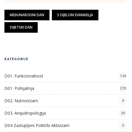
MEĐUNARODNI DAN
S DIJELOM EVANĐELJA
SVJETSKI DAN
KATEGORIJE
D01. Funkcionalnost
126
D01. Psihijatrija
270
D02. Nutrionizam
9
D03. Anqudropologija
29
D04 Zastupljeni Politički Aktivizam
5