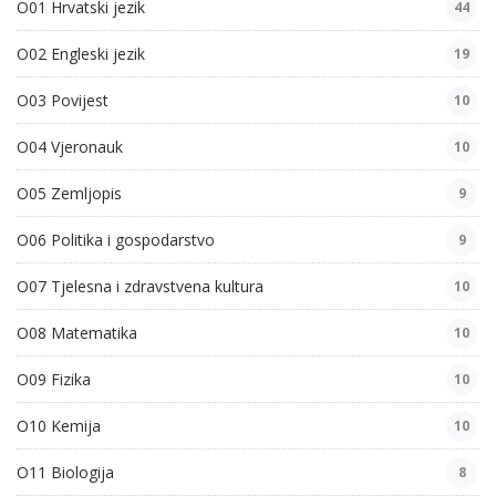
O01 Hrvatski jezik
44
O02 Engleski jezik
19
O03 Povijest
10
O04 Vjeronauk
10
O05 Zemljopis
9
O06 Politika i gospodarstvo
9
O07 Tjelesna i zdravstvena kultura
10
O08 Matematika
10
O09 Fizika
10
O10 Kemija
10
O11 Biologija
8