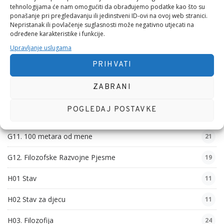
tehnologijama će nam omogućiti da obrađujemo podatke kao što su
G05. Obiteljske Pjesme
46
ponašanje pri pregledavanju ili jedinstveni ID-ovi na ovoj web stranici.
Nepristanak ili povlačenje suglasnosti može negativno utjecati na
G06. Nezgodne Pjesme
31
određene karakteristike i funkcije.
Upravljanje uslugama
G07. Vjerske Pjesme
40
PRIHVATI
G08. Ljubavna Hobotnica
16
ZABRANI
G09. Pseudo filozofske Pjesme
46
POGLEDAJ POSTAVKE
G10. Poslovne Pjesme
54
G11. 100 metara od mene
21
G12. Filozofske Razvojne Pjesme
19
H01 Stav
11
H02 Stav za djecu
11
H03. Filozofija
24