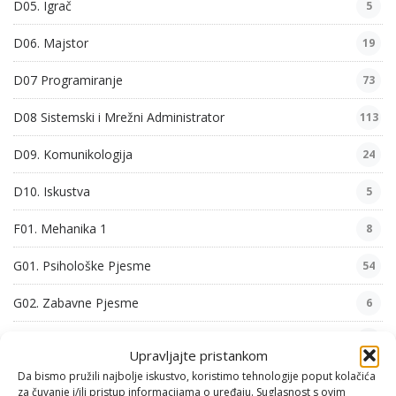
D05. Igrač
5
D06. Majstor
19
D07 Programiranje
73
D08 Sistemski i Mrežni Administrator
113
D09. Komunikologija
24
D10. Iskustva
5
F01. Mehanika 1
8
G01. Psihološke Pjesme
54
G02. Zabavne Pjesme
6
G03. Filozofske Pjesme
29
Upravljajte pristankom
Da bismo pružili najbolje iskustvo, koristimo tehnologije poput kolačića
G04. Domoljubne Pjesme
26
za čuvanje i/ili pristup informacijama o uređaju. Suglasnost s ovim