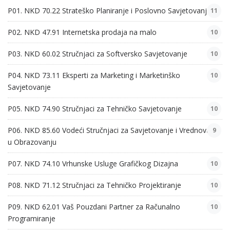
P01. NKD 70.22 Strateško Planiranje i Poslovno Savjetovanje
11
P02. NKD 47.91 Internetska prodaja na malo
10
P03. NKD 60.02 Stručnjaci za Softversko Savjetovanje
10
P04. NKD 73.11 Eksperti za Marketing i Marketinško
10
Savjetovanje
P05. NKD 74.90 Stručnjaci za Tehničko Savjetovanje
10
P06. NKD 85.60 Vodeći Stručnjaci za Savjetovanje i Vrednovanje
9
u Obrazovanju
P07. NKD 74.10 Vrhunske Usluge Grafičkog Dizajna
10
P08. NKD 71.12 Stručnjaci za Tehničko Projektiranje
10
P09. NKD 62.01 Vaš Pouzdani Partner za Računalno
10
Programiranje