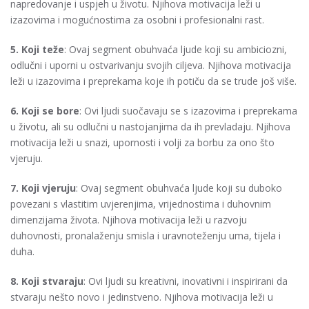
napredovanje i uspjeh u životu. Njihova motivacija leži u
izazovima i mogućnostima za osobni i profesionalni rast.
5. Koji teže
: Ovaj segment obuhvaća ljude koji su ambiciozni,
odlučni i uporni u ostvarivanju svojih ciljeva. Njihova motivacija
leži u izazovima i preprekama koje ih potiču da se trude još više.
6. Koji se bore
: Ovi ljudi suočavaju se s izazovima i preprekama
u životu, ali su odlučni u nastojanjima da ih prevladaju. Njihova
motivacija leži u snazi, upornosti i volji za borbu za ono što
vjeruju.
7. Koji vjeruju
: Ovaj segment obuhvaća ljude koji su duboko
povezani s vlastitim uvjerenjima, vrijednostima i duhovnim
dimenzijama života. Njihova motivacija leži u razvoju
duhovnosti, pronalaženju smisla i uravnoteženju uma, tijela i
duha.
8. Koji stvaraju
: Ovi ljudi su kreativni, inovativni i inspirirani da
stvaraju nešto novo i jedinstveno. Njihova motivacija leži u