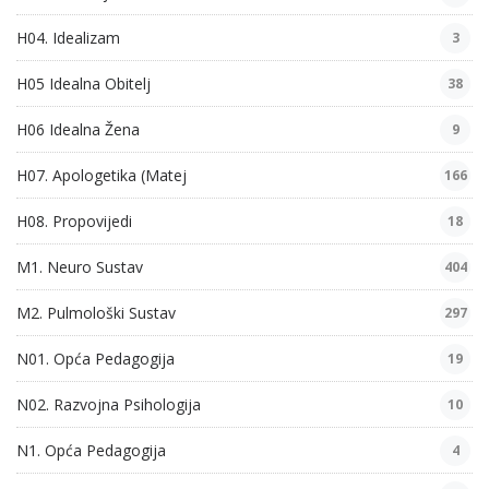
H04. Idealizam
3
H05 Idealna Obitelj
38
H06 Idealna Žena
9
H07. Apologetika (Matej
166
H08. Propovijedi
18
M1. Neuro Sustav
404
M2. Pulmološki Sustav
297
N01. Opća Pedagogija
19
N02. Razvojna Psihologija
10
N1. Opća Pedagogija
4