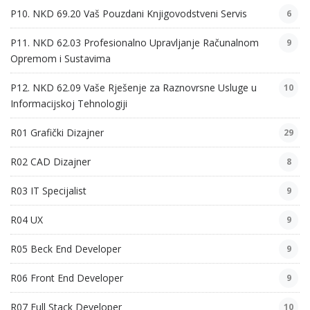
P10. NKD 69.20 Vaš Pouzdani Knjigovodstveni Servis
6
P11. NKD 62.03 Profesionalno Upravljanje Računalnom
9
Opremom i Sustavima
P12. NKD 62.09 Vaše Rješenje za Raznovrsne Usluge u
10
Informacijskoj Tehnologiji
R01 Grafički Dizajner
29
R02 CAD Dizajner
8
R03 IT Specijalist
9
R04 UX
9
R05 Beck End Developer
9
R06 Front End Developer
9
R07 Full Stack Developer
10