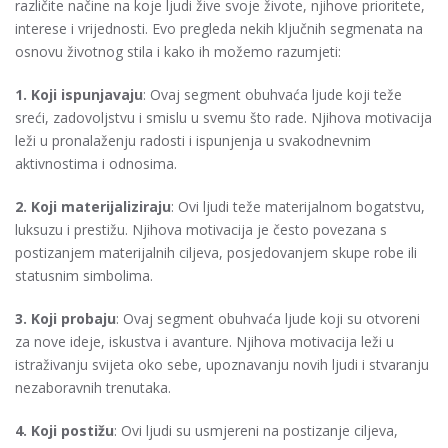
različite načine na koje ljudi žive svoje živote, njihove prioritete,
interese i vrijednosti. Evo pregleda nekih ključnih segmenata na
osnovu životnog stila i kako ih možemo razumjeti:
1. Koji ispunjavaju
: Ovaj segment obuhvaća ljude koji teže
sreći, zadovoljstvu i smislu u svemu što rade. Njihova motivacija
leži u pronalaženju radosti i ispunjenja u svakodnevnim
aktivnostima i odnosima.
2. Koji materijaliziraju
: Ovi ljudi teže materijalnom bogatstvu,
luksuzu i prestižu. Njihova motivacija je često povezana s
postizanjem materijalnih ciljeva, posjedovanjem skupe robe ili
statusnim simbolima.
3. Koji probaju
: Ovaj segment obuhvaća ljude koji su otvoreni
za nove ideje, iskustva i avanture. Njihova motivacija leži u
istraživanju svijeta oko sebe, upoznavanju novih ljudi i stvaranju
nezaboravnih trenutaka.
4. Koji postižu
: Ovi ljudi su usmjereni na postizanje ciljeva,