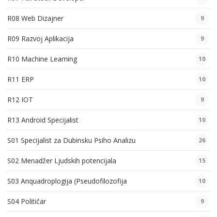
R08 Web Dizajner
9
R09 Razvoj Aplikacija
9
R10 Machine Learning
10
R11 ERP
10
R12 IOT
9
R13 Android Specijalist
10
S01 Specijalist za Dubinsku Psiho Analizu
26
S02 Menadžer Ljudskih potencijala
15
S03 Anquadroplogija (Pseudofilozofija
10
S04 Političar
9