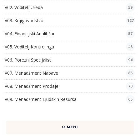
V02. Voditelj Ureda
59
V03. Knjigovodstvo
127
V04. Financijski Analitičar
57
V05. Voditelj Kontrolinga
48
V06. Porezni Specijalist
94
V07. Menadžment Nabave
86
V08. Menadžment Prodaje
70
V09. Menadžment Ljudskih Resursa
65
O MENI