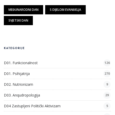
MEĐUNARODNI DAN
S DIJELOM EVANĐELJA
SVJETSKI DAN
KATEGORIJE
D01. Funkcionalnost
126
D01. Psihijatrija
270
D02. Nutrionizam
9
D03. Anqudropologija
29
D04 Zastupljeni Politički Aktivizam
5