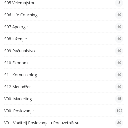
S05 Velemajstor
8
S06 Life Coaching
10
S07 Apologet
10
S08 Inženjer
10
S09 Računalstvo
10
S10 Ekonom
10
S11 Komunikolog
10
S12 Menadžer
10
V00. Marketing
15
V00. Poslovanje
192
V01. Voditelj Poslovanja u Poduzetništvu
80