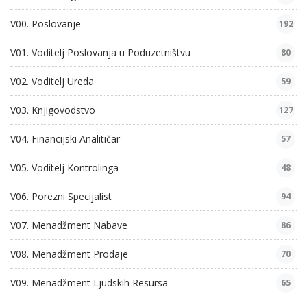
V00. Poslovanje
192
V01. Voditelj Poslovanja u Poduzetništvu
80
V02. Voditelj Ureda
59
V03. Knjigovodstvo
127
V04. Financijski Analitičar
57
V05. Voditelj Kontrolinga
48
V06. Porezni Specijalist
94
V07. Menadžment Nabave
86
V08. Menadžment Prodaje
70
V09. Menadžment Ljudskih Resursa
65