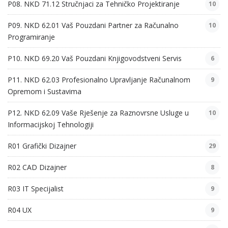
P08. NKD 71.12 Stručnjaci za Tehničko Projektiranje
10
P09. NKD 62.01 Vaš Pouzdani Partner za Računalno
10
Programiranje
P10. NKD 69.20 Vaš Pouzdani Knjigovodstveni Servis
6
P11. NKD 62.03 Profesionalno Upravljanje Računalnom
9
Opremom i Sustavima
P12. NKD 62.09 Vaše Rješenje za Raznovrsne Usluge u
10
Informacijskoj Tehnologiji
R01 Grafički Dizajner
29
R02 CAD Dizajner
8
R03 IT Specijalist
9
R04 UX
9