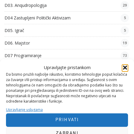
D03. Anqudropologija
29
D04 Zastupljeni Politički Aktivizam
5
D05. Igrač
5
D06. Majstor
19
D07 Programiranje
73
Upravljajte pristankom
D08 Sistemski i Mrežni Administrator
113
Da bismo pružili najbolje iskustvo, koristimo tehnologije poput kolačića
za čuvanje i/ili pristup informacijama o uređaju. Suglasnost s ovim
D09. Komunikologija
24
tehnologijama će nam omogućiti da obrađujemo podatke kao što su
ponašanje pri pregledavanju ili jedinstveni ID-ovi na ovoj web stranici.
D10. Iskustva
5
Nepristanak ili povlačenje suglasnosti može negativno utjecati na
određene karakteristike i funkcije.
F01. Mehanika 1
8
Upravljanje uslugama
G01. Psihološke Pjesme
54
PRIHVATI
G02. Zabavne Pjesme
6
ZABRANI