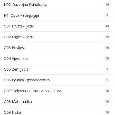
N02. Razvojna Psihologija
10
N1. Opća Pedagogija
4
O01 Hrvatski jezik
44
O02 Engleski jezik
19
O03 Povijest
10
O04 Vjeronauk
10
O05 Zemljopis
9
O06 Politika i gospodarstvo
9
O07 Tjelesna i zdravstvena kultura
10
O08 Matematika
10
O09 Fizika
10