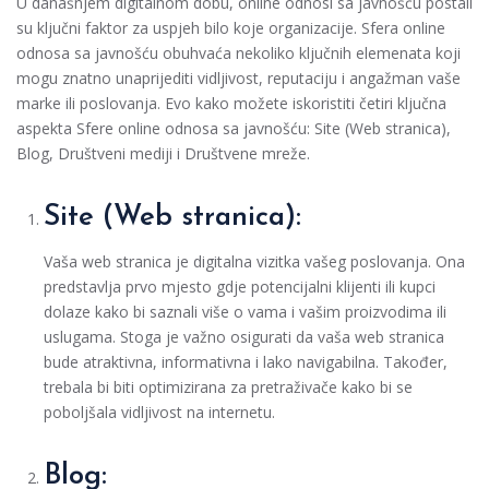
U današnjem digitalnom dobu, online odnosi sa javnošću postali
su ključni faktor za uspjeh bilo koje organizacije. Sfera online
odnosa sa javnošću obuhvaća nekoliko ključnih elemenata koji
mogu znatno unaprijediti vidljivost, reputaciju i angažman vaše
marke ili poslovanja. Evo kako možete iskoristiti četiri ključna
aspekta Sfere online odnosa sa javnošću: Site (Web stranica),
Blog, Društveni mediji i Društvene mreže.
Site (Web stranica):
Vaša web stranica je digitalna vizitka vašeg poslovanja. Ona
predstavlja prvo mjesto gdje potencijalni klijenti ili kupci
dolaze kako bi saznali više o vama i vašim proizvodima ili
uslugama. Stoga je važno osigurati da vaša web stranica
bude atraktivna, informativna i lako navigabilna. Također,
trebala bi biti optimizirana za pretraživače kako bi se
poboljšala vidljivost na internetu.
Blog: