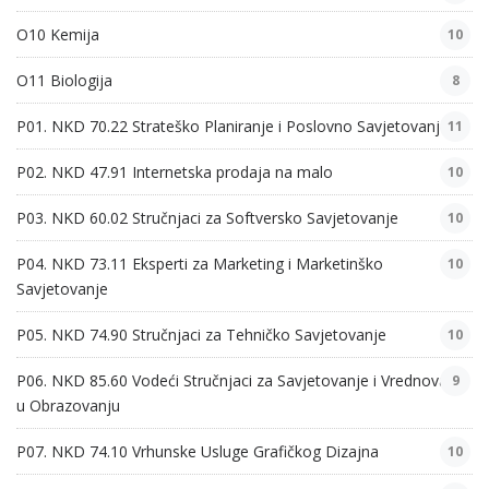
O10 Kemija
10
O11 Biologija
8
P01. NKD 70.22 Strateško Planiranje i Poslovno Savjetovanje
11
P02. NKD 47.91 Internetska prodaja na malo
10
P03. NKD 60.02 Stručnjaci za Softversko Savjetovanje
10
P04. NKD 73.11 Eksperti za Marketing i Marketinško
10
Savjetovanje
P05. NKD 74.90 Stručnjaci za Tehničko Savjetovanje
10
P06. NKD 85.60 Vodeći Stručnjaci za Savjetovanje i Vrednovanje
9
u Obrazovanju
P07. NKD 74.10 Vrhunske Usluge Grafičkog Dizajna
10