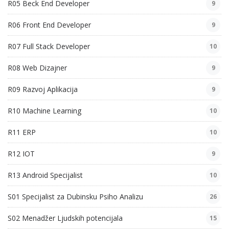
R05 Beck End Developer
9
R06 Front End Developer
9
R07 Full Stack Developer
10
R08 Web Dizajner
9
R09 Razvoj Aplikacija
9
R10 Machine Learning
10
R11 ERP
10
R12 IOT
9
R13 Android Specijalist
10
S01 Specijalist za Dubinsku Psiho Analizu
26
S02 Menadžer Ljudskih potencijala
15