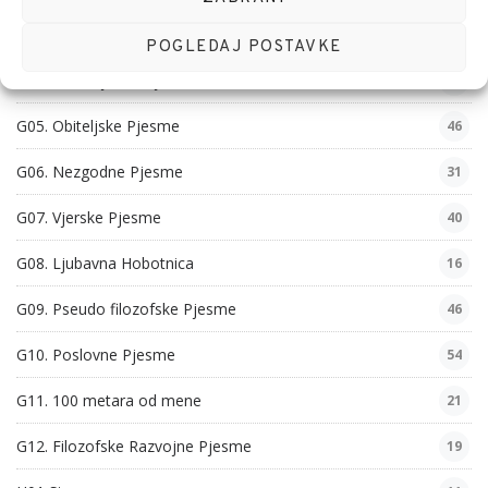
G03. Filozofske Pjesme
29
POGLEDAJ POSTAVKE
G04. Domoljubne Pjesme
26
G05. Obiteljske Pjesme
46
G06. Nezgodne Pjesme
31
G07. Vjerske Pjesme
40
G08. Ljubavna Hobotnica
16
G09. Pseudo filozofske Pjesme
46
G10. Poslovne Pjesme
54
G11. 100 metara od mene
21
G12. Filozofske Razvojne Pjesme
19