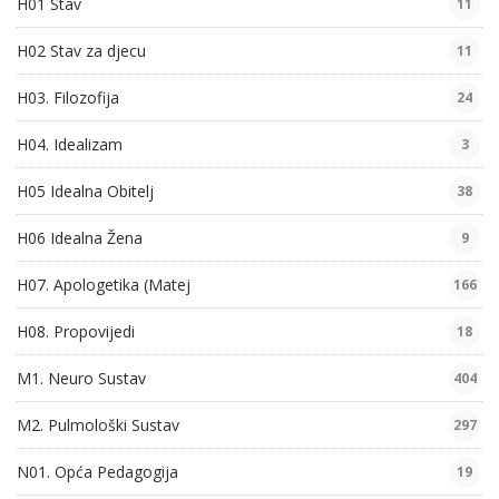
H01 Stav
11
H02 Stav za djecu
11
H03. Filozofija
24
H04. Idealizam
3
H05 Idealna Obitelj
38
H06 Idealna Žena
9
H07. Apologetika (Matej
166
H08. Propovijedi
18
M1. Neuro Sustav
404
M2. Pulmološki Sustav
297
N01. Opća Pedagogija
19