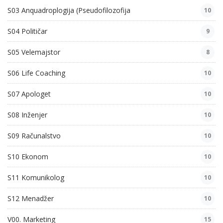
S03 Anquadroplogija (Pseudofilozofija
10
S04 Političar
9
S05 Velemajstor
8
S06 Life Coaching
10
S07 Apologet
10
S08 Inženjer
10
S09 Računalstvo
10
S10 Ekonom
10
S11 Komunikolog
10
S12 Menadžer
10
V00. Marketing
15