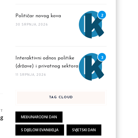
Političar novog kova
30 SRPNJA, 2026
Interaktivni odnos politike
(države) i privatnog sektora
11 SRPNJA, 2026
TAG CLOUD
ST
og
MEĐUNARODNI DAN
S DIJELOM EVANĐELJA
SVJETSKI DAN