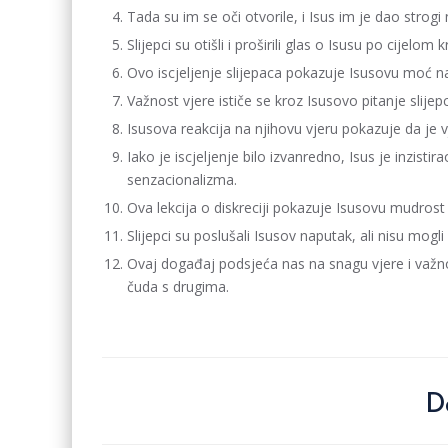
Tada su im se oči otvorile, i Isus im je dao strogi
Slijepci su otišli i proširili glas o Isusu po cijelom k
Ovo iscjeljenje slijepaca pokazuje Isusovu moć n
Važnost vjere ističe se kroz Isusovo pitanje slijepc
Isusova reakcija na njihovu vjeru pokazuje da je v
Iako je iscjeljenje bilo izvanredno, Isus je inzistir
senzacionalizma.
Ova lekcija o diskreciji pokazuje Isusovu mudrost 
Slijepci su poslušali Isusov naputak, ali nisu mogli
Ovaj događaj podsjeća nas na snagu vjere i važnos
čuda s drugima.
D