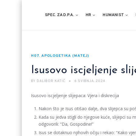
SPEC. ZA D.P.A.
HR
HUMANIST
H07. APOLOGETIKA (MATEJ)
Isusovo iscjeljenje sl
BY
DALIBOR KATIĆ
6 SVIBNJA, 2024
Isusovo iscjeljenje slijepaca: Vjera i diskrecija
Nakon što je Isus otišao dalje, dva slijepca su poš
Kada su jedva stigli do njegove kuće, slijepci su mu 
odgovorili: “Da, Gospodine!”
Isus se dotaknuo njihovih očiju i rekao: “Kako vj