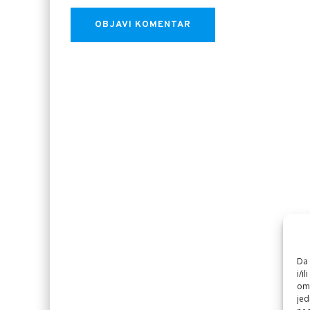
Da 
i/i
omo
jed