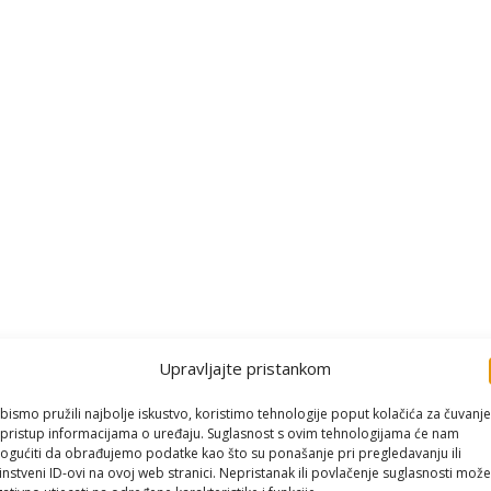
Upravljajte pristankom
bismo pružili najbolje iskustvo, koristimo tehnologije poput kolačića za čuvanje
li pristup informacijama o uređaju. Suglasnost s ovim tehnologijama će nam
gućiti da obrađujemo podatke kao što su ponašanje pri pregledavanju ili
instveni ID-ovi na ovoj web stranici. Nepristanak ili povlačenje suglasnosti može