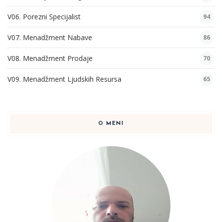
V06. Porezni Specijalist
94
V07. Menadžment Nabave
86
V08. Menadžment Prodaje
70
V09. Menadžment Ljudskih Resursa
65
O MENI