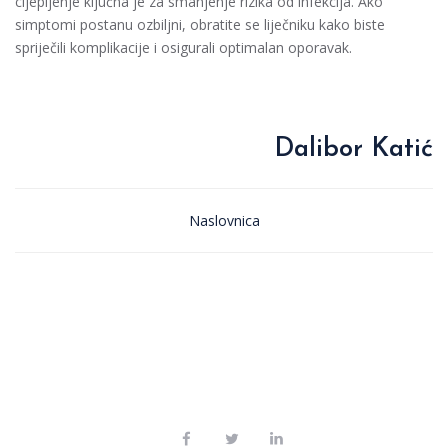
cijepljenje ključna je za smanjenje rizika od infekcija. Ako
simptomi postanu ozbiljni, obratite se liječniku kako biste
spriječili komplikacije i osigurali optimalan oporavak.
Dalibor Katić
Naslovnica