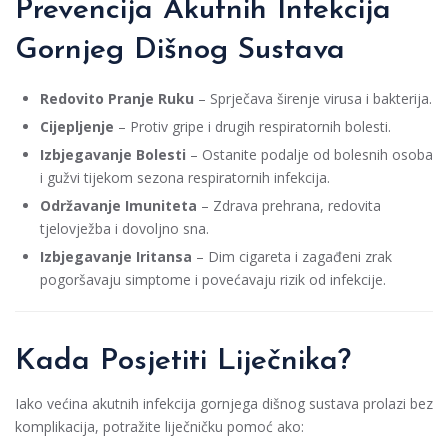
Prevencija Akutnih Infekcija
Gornjeg Dišnog Sustava
Redovito Pranje Ruku
– Sprječava širenje virusa i bakterija.
Cijepljenje
– Protiv gripe i drugih respiratornih bolesti.
Izbjegavanje Bolesti
– Ostanite podalje od bolesnih osoba
i gužvi tijekom sezona respiratornih infekcija.
Održavanje Imuniteta
– Zdrava prehrana, redovita
tjelovježba i dovoljno sna.
Izbjegavanje Iritansa
– Dim cigareta i zagađeni zrak
pogoršavaju simptome i povećavaju rizik od infekcije.
Kada Posjetiti Liječnika?
Iako većina akutnih infekcija gornjega dišnog sustava prolazi bez
komplikacija, potražite liječničku pomoć ako: