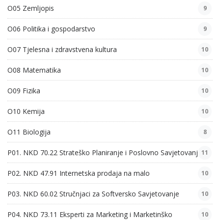
O05 Zemljopis
9
O06 Politika i gospodarstvo
9
O07 Tjelesna i zdravstvena kultura
10
O08 Matematika
10
O09 Fizika
10
O10 Kemija
10
O11 Biologija
8
P01. NKD 70.22 Strateško Planiranje i Poslovno Savjetovanje
11
P02. NKD 47.91 Internetska prodaja na malo
10
P03. NKD 60.02 Stručnjaci za Softversko Savjetovanje
10
P04. NKD 73.11 Eksperti za Marketing i Marketinško
10