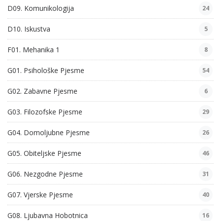
D09. Komunikologija
24
D10. Iskustva
5
F01. Mehanika 1
8
G01. Psihološke Pjesme
54
G02. Zabavne Pjesme
6
G03. Filozofske Pjesme
29
G04. Domoljubne Pjesme
26
G05. Obiteljske Pjesme
46
G06. Nezgodne Pjesme
31
G07. Vjerske Pjesme
40
G08. Ljubavna Hobotnica
16