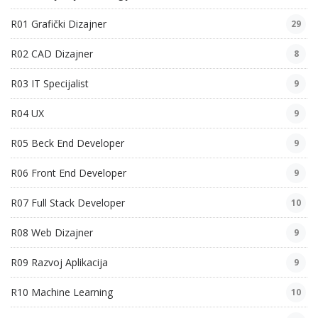
R01 Grafički Dizajner
29
R02 CAD Dizajner
8
R03 IT Specijalist
9
R04 UX
9
R05 Beck End Developer
9
R06 Front End Developer
9
R07 Full Stack Developer
10
R08 Web Dizajner
9
R09 Razvoj Aplikacija
9
R10 Machine Learning
10