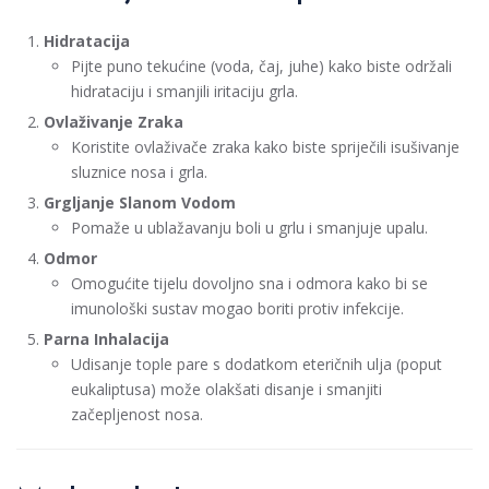
Hidratacija
Pijte puno tekućine (voda, čaj, juhe) kako biste održali
hidrataciju i smanjili iritaciju grla.
Ovlaživanje Zraka
Koristite ovlaživače zraka kako biste spriječili isušivanje
sluznice nosa i grla.
Grgljanje Slanom Vodom
Pomaže u ublažavanju boli u grlu i smanjuje upalu.
Odmor
Omogućite tijelu dovoljno sna i odmora kako bi se
imunološki sustav mogao boriti protiv infekcije.
Parna Inhalacija
Udisanje tople pare s dodatkom eteričnih ulja (poput
eukaliptusa) može olakšati disanje i smanjiti
začepljenost nosa.