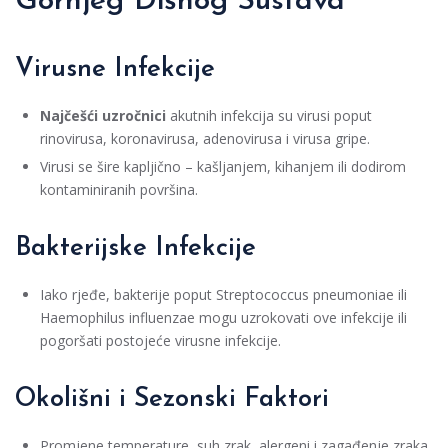
Gornjeg Dišnog Sustava
Virusne Infekcije
Najčešći uzročnici
akutnih infekcija su virusi poput
rinovirusa, koronavirusa, adenovirusa i virusa gripe.
Virusi se šire kapljično – kašljanjem, kihanjem ili dodirom
kontaminiranih površina.
Bakterijske Infekcije
Iako rjeđe, bakterije poput Streptococcus pneumoniae ili
Haemophilus influenzae mogu uzrokovati ove infekcije ili
pogoršati postojeće virusne infekcije.
Okolišni i Sezonski Faktori
Promjene temperature, suh zrak, alergeni i zagađenje zraka