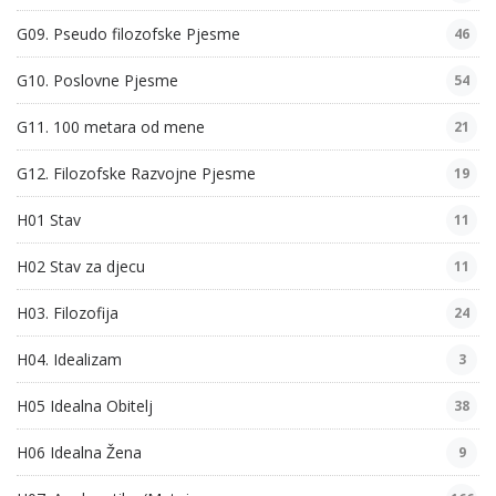
G09. Pseudo filozofske Pjesme
46
G10. Poslovne Pjesme
54
G11. 100 metara od mene
21
G12. Filozofske Razvojne Pjesme
19
H01 Stav
11
H02 Stav za djecu
11
H03. Filozofija
24
H04. Idealizam
3
H05 Idealna Obitelj
38
H06 Idealna Žena
9