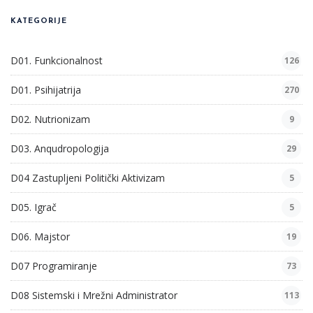
KATEGORIJE
D01. Funkcionalnost
126
D01. Psihijatrija
270
D02. Nutrionizam
9
D03. Anqudropologija
29
D04 Zastupljeni Politički Aktivizam
5
D05. Igrač
5
D06. Majstor
19
D07 Programiranje
73
D08 Sistemski i Mrežni Administrator
113