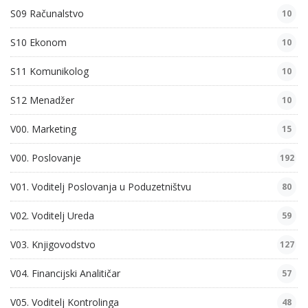
S09 Računalstvo
10
S10 Ekonom
10
S11 Komunikolog
10
S12 Menadžer
10
V00. Marketing
15
V00. Poslovanje
192
V01. Voditelj Poslovanja u Poduzetništvu
80
V02. Voditelj Ureda
59
V03. Knjigovodstvo
127
V04. Financijski Analitičar
57
V05. Voditelj Kontrolinga
48