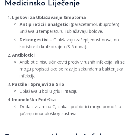
Medicinsko Liječenje
Lijekovi za Ublažavanje Simptoma
Antipiretici i analgetici
(paracetamol, ibuprofen) –
Snižavaju temperaturu i ublažavaju bolove.
Dekongestivi
– Olakšavaju začepljenost nosa, no
koristite ih kratkotrajno (3-5 dana).
Antibiotici
Antibiotici nisu učinkoviti protiv virusnih infekcija, ali se
mogu propisati ako se razvije sekundarna bakterijska
infekcija.
Pastile i Sprejevi za Grlo
Ublažavaju bol u grlu i iritaciju.
Imunološka Podrška
Dodaci vitamina C, cinka i probiotici mogu pomoći u
jačanju imunološkog sustava.