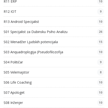
R11 ERP
10
R12 IOT
9
R13 Android Specijalist
10
S01 Specijalist za Dubinsku Psiho Analizu
26
S02 Menadžer Ljudskih potencijala
15
S03 Anquadroplogija (Pseudofilozofija
10
S04 Političar
9
S05 Velemajstor
8
S06 Life Coaching
10
S07 Apologet
10
S08 Inženjer
10