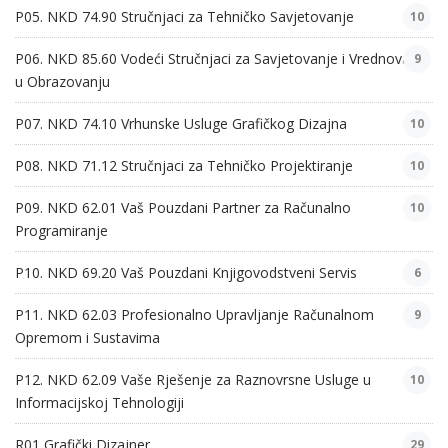
P05. NKD 74.90 Stručnjaci za Tehničko Savjetovanje
10
P06. NKD 85.60 Vodeći Stručnjaci za Savjetovanje i Vrednovanje
9
u Obrazovanju
P07. NKD 74.10 Vrhunske Usluge Grafičkog Dizajna
10
P08. NKD 71.12 Stručnjaci za Tehničko Projektiranje
10
P09. NKD 62.01 Vaš Pouzdani Partner za Računalno
10
Programiranje
P10. NKD 69.20 Vaš Pouzdani Knjigovodstveni Servis
6
P11. NKD 62.03 Profesionalno Upravljanje Računalnom
9
Opremom i Sustavima
P12. NKD 62.09 Vaše Rješenje za Raznovrsne Usluge u
10
Informacijskoj Tehnologiji
R01 Grafički Dizajner
29