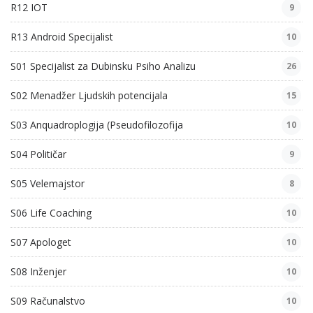
R12 IOT
9
R13 Android Specijalist
10
S01 Specijalist za Dubinsku Psiho Analizu
26
S02 Menadžer Ljudskih potencijala
15
S03 Anquadroplogija (Pseudofilozofija
10
S04 Političar
9
S05 Velemajstor
8
S06 Life Coaching
10
S07 Apologet
10
S08 Inženjer
10
S09 Računalstvo
10