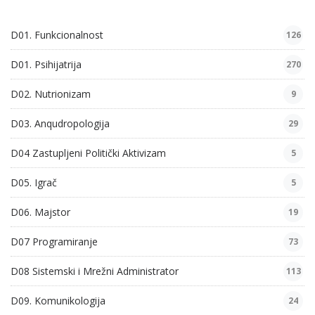
D01. Funkcionalnost
126
D01. Psihijatrija
270
D02. Nutrionizam
9
D03. Anqudropologija
29
D04 Zastupljeni Politički Aktivizam
5
D05. Igrač
5
D06. Majstor
19
D07 Programiranje
73
D08 Sistemski i Mrežni Administrator
113
D09. Komunikologija
24