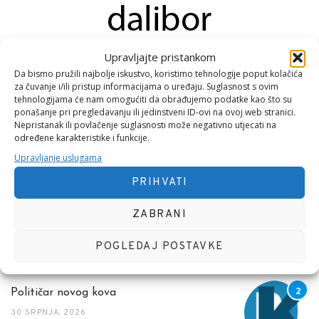
Konzultant, Anqvadropolog, Pjesnik i Top Menadžer
Upravljajte pristankom
Da bismo pružili najbolje iskustvo, koristimo tehnologije poput kolačića
za čuvanje i/ili pristup informacijama o uređaju. Suglasnost s ovim
tehnologijama će nam omogućiti da obrađujemo podatke kao što su
ponašanje pri pregledavanju ili jedinstveni ID-ovi na ovoj web stranici.
Nepristanak ili povlačenje suglasnosti može negativno utjecati na
određene karakteristike i funkcije.
NEDAVNE OBJAVE
Upravljanje uslugama
PRIHVATI
Vlada
ZABRANI
1 KOLOVOZA, 2026
POGLEDAJ POSTAVKE
Političar novog kova
30 SRPNJA, 2026