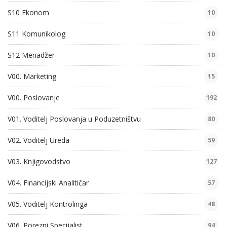
S10 Ekonom
10
S11 Komunikolog
10
S12 Menadžer
10
V00. Marketing
15
V00. Poslovanje
192
V01. Voditelj Poslovanja u Poduzetništvu
80
V02. Voditelj Ureda
59
V03. Knjigovodstvo
127
V04. Financijski Analitičar
57
V05. Voditelj Kontrolinga
48
V06. Porezni Specijalist
94