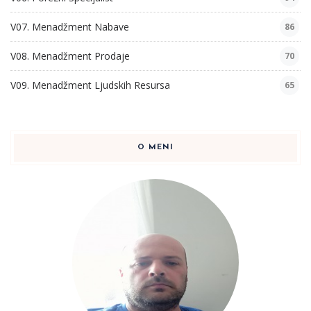
V07. Menadžment Nabave
86
V08. Menadžment Prodaje
70
V09. Menadžment Ljudskih Resursa
65
O MENI