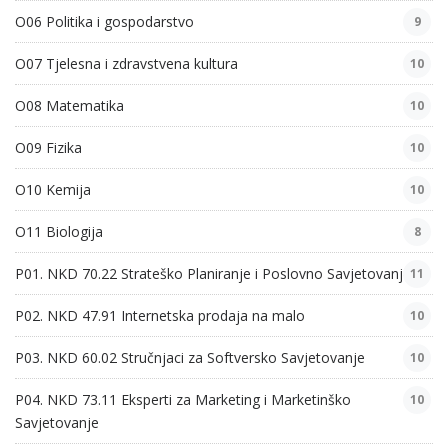
O06 Politika i gospodarstvo
9
O07 Tjelesna i zdravstvena kultura
10
O08 Matematika
10
O09 Fizika
10
O10 Kemija
10
O11 Biologija
8
P01. NKD 70.22 Strateško Planiranje i Poslovno Savjetovanje
11
P02. NKD 47.91 Internetska prodaja na malo
10
P03. NKD 60.02 Stručnjaci za Softversko Savjetovanje
10
P04. NKD 73.11 Eksperti za Marketing i Marketinško
10
Savjetovanje