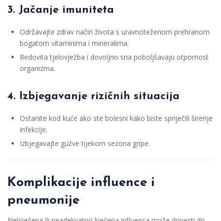
3. Jačanje imuniteta
Održavajte zdrav način života s uravnoteženom prehranom
bogatom vitaminima i mineralima.
Redovita tjelovježba i dovoljno sna poboljšavaju otpornost
organizma.
4. Izbjegavanje rizičnih situacija
Ostanite kod kuće ako ste bolesni kako biste spriječili širenje
infekcije.
Izbjegavajte gužve tijekom sezona gripe.
Komplikacije influence i
pneumonije
Neljiječena ili neadekvatno liječena influenca može dovesti do