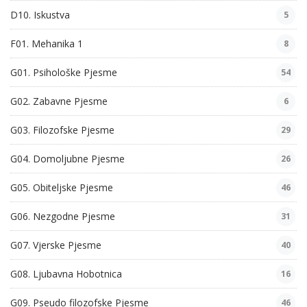
D10. Iskustva
5
F01. Mehanika 1
8
G01. Psihološke Pjesme
54
G02. Zabavne Pjesme
6
G03. Filozofske Pjesme
29
G04. Domoljubne Pjesme
26
G05. Obiteljske Pjesme
46
G06. Nezgodne Pjesme
31
G07. Vjerske Pjesme
40
G08. Ljubavna Hobotnica
16
G09. Pseudo filozofske Pjesme
46