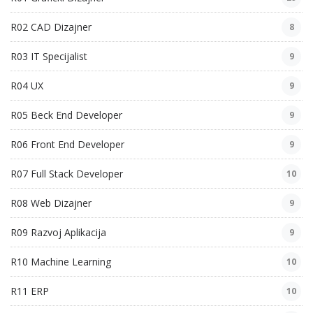
R02 CAD Dizajner
8
R03 IT Specijalist
9
R04 UX
9
R05 Beck End Developer
9
R06 Front End Developer
9
R07 Full Stack Developer
10
R08 Web Dizajner
9
R09 Razvoj Aplikacija
9
R10 Machine Learning
10
R11 ERP
10