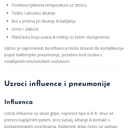
Povišena tjelesna temperatura uz zimicu
Teško i ubrzano disanje
Bol u prsima pri disanju ili kašljanju
Umor i slabost
Plavičasta boja usana ili noktiju (u težim slučajevima)
Važno je napomenuti da influenca može dovesti do komplikacija
poput bakterijske pneumonije, posebno kod osoba s
oslabljenim imunološkim sustavom.
Uzroci influence i pneumonije
Influenca
Uzrok influence su virusi gripe, najčešće tipa A ili B. Virus se
prenosi kapljičnim putem, kroz kašalj, kihanje ili kontakt s
kontaminiranim površinama. Epidemije gripe često se javljaju