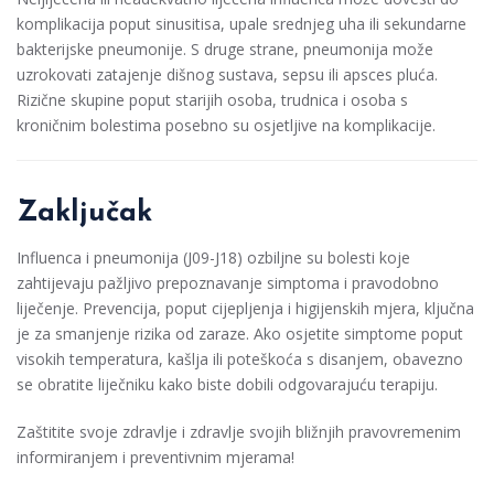
komplikacija poput sinusitisa, upale srednjeg uha ili sekundarne
bakterijske pneumonije. S druge strane, pneumonija može
uzrokovati zatajenje dišnog sustava, sepsu ili apsces pluća.
Rizične skupine poput starijih osoba, trudnica i osoba s
kroničnim bolestima posebno su osjetljive na komplikacije.
Zaključak
Influenca i pneumonija (J09-J18) ozbiljne su bolesti koje
zahtijevaju pažljivo prepoznavanje simptoma i pravodobno
liječenje. Prevencija, poput cijepljenja i higijenskih mjera, ključna
je za smanjenje rizika od zaraze. Ako osjetite simptome poput
visokih temperatura, kašlja ili poteškoća s disanjem, obavezno
se obratite liječniku kako biste dobili odgovarajuću terapiju.
Zaštitite svoje zdravlje i zdravlje svojih bližnjih pravovremenim
informiranjem i preventivnim mjerama!