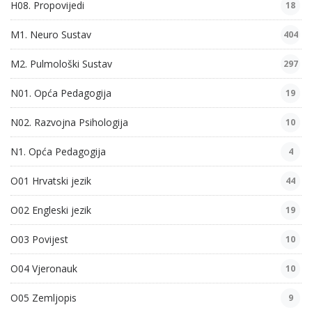
H08. Propovijedi
18
M1. Neuro Sustav
404
M2. Pulmološki Sustav
297
N01. Opća Pedagogija
19
N02. Razvojna Psihologija
10
N1. Opća Pedagogija
4
O01 Hrvatski jezik
44
O02 Engleski jezik
19
O03 Povijest
10
O04 Vjeronauk
10
O05 Zemljopis
9