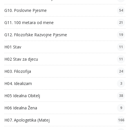
G10. Poslovne Pjesme
54
G11. 100 metara od mene
21
G12. Filozofske Razvojne Pjesme
19
H01 Stav
11
H02 Stav za djecu
11
H03. Filozofija
24
H04. Idealizam
3
H05 Idealna Obitelj
38
H06 Idealna Žena
9
H07. Apologetika (Matej
166