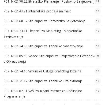
P01. NKD 70.22 Strateško Planiranje i Poslovno Savjetovanje
11
P02. NKD 47.91 Internetska prodaja na malo
10
P03. NKD 60.02 Stručnjaci za Softversko Savjetovanje
10
P04. NKD 73.11 Eksperti za Marketing i Marketinško
10
Savjetovanje
P05. NKD 74.90 Stručnjaci za Tehničko Savjetovanje
10
P06. NKD 85.60 Vodeći Stručnjaci za Savjetovanje i Vrednovanje
9
u Obrazovanju
P07. NKD 74.10 Vrhunske Usluge Grafičkog Dizajna
10
P08. NKD 71.12 Stručnjaci za Tehničko Projektiranje
10
P09. NKD 62.01 Vaš Pouzdani Partner za Računalno
10
Programiranje