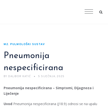
M2. PULMOLOŠKI SUSTAV
Pneumonija
nespecificirana
BY
DALIBOR KATIĆ
5 SIJEČNJA, 2025
Pneumonija nespecificirana – Simptomi, Dijagnoza i
Liječenje
Uvod
Pneumonija nespecificirana (J18.9) odnosi se na upalu