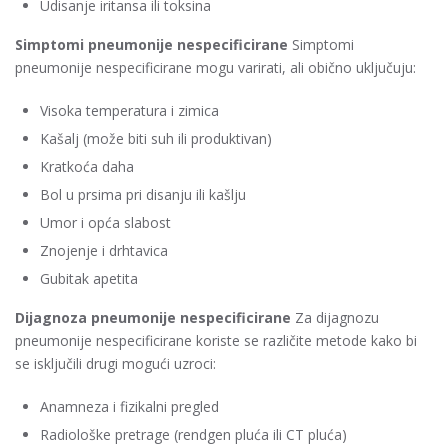
Udisanje iritansa ili toksina
Simptomi pneumonije nespecificirane
Simptomi
pneumonije nespecificirane mogu varirati, ali obično uključuju:
Visoka temperatura i zimica
Kašalj (može biti suh ili produktivan)
Kratkoća daha
Bol u prsima pri disanju ili kašlju
Umor i opća slabost
Znojenje i drhtavica
Gubitak apetita
Dijagnoza pneumonije nespecificirane
Za dijagnozu
pneumonije nespecificirane koriste se različite metode kako bi
se isključili drugi mogući uzroci:
Anamneza i fizikalni pregled
Radiološke pretrage (rendgen pluća ili CT pluća)