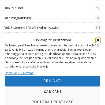
D06. Majstor
19
D07 Programiranje
73
D08 Sistemski i Mrežni Administrator
113
D09. Komunikologija
24
Upravljajte pristankom
Da bismo pružili najbolje iskustvo, koristimo tehnologije poput kolačića
D10. Iskustva
5
za čuvanje i/ili pristup informacijama o uređaju. Suglasnost s ovim
tehnologijama će nam omogućiti da obrađujemo podatke kao što su
F01. Mehanika 1
8
ponašanje pri pregledavanju ili jedinstveni ID-ovi na ovoj web stranici.
Nepristanak ili povlačenje suglasnosti može negativno utjecati na
određene karakteristike i funkcije.
G01. Psihološke Pjesme
54
Upravljanje uslugama
G02. Zabavne Pjesme
6
PRIHVATI
G03. Filozofske Pjesme
29
ZABRANI
G04. Domoljubne Pjesme
26
POGLEDAJ POSTAVKE