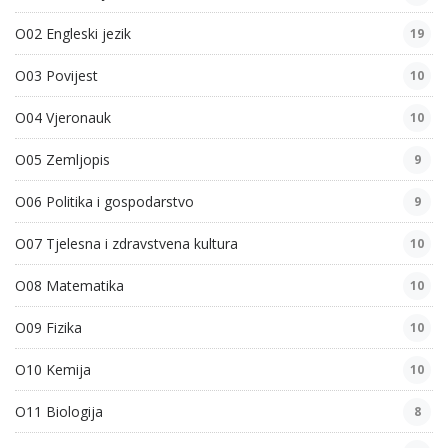
O02 Engleski jezik
19
O03 Povijest
10
O04 Vjeronauk
10
O05 Zemljopis
9
O06 Politika i gospodarstvo
9
O07 Tjelesna i zdravstvena kultura
10
O08 Matematika
10
O09 Fizika
10
O10 Kemija
10
O11 Biologija
8