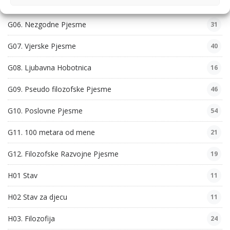
G05. Obiteljske Pjesme
46
G06. Nezgodne Pjesme
31
G07. Vjerske Pjesme
40
G08. Ljubavna Hobotnica
16
G09. Pseudo filozofske Pjesme
46
G10. Poslovne Pjesme
54
G11. 100 metara od mene
21
G12. Filozofske Razvojne Pjesme
19
H01 Stav
11
H02 Stav za djecu
11
H03. Filozofija
24