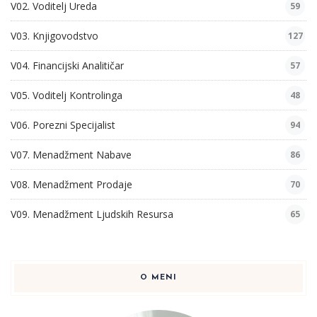
V02. Voditelj Ureda
59
V03. Knjigovodstvo
127
V04. Financijski Analitičar
57
V05. Voditelj Kontrolinga
48
V06. Porezni Specijalist
94
V07. Menadžment Nabave
86
V08. Menadžment Prodaje
70
V09. Menadžment Ljudskih Resursa
65
O MENI