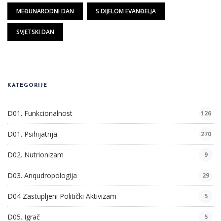
MEĐUNARODNI DAN
S DIJELOM EVANĐELJA
SVJETSKI DAN
KATEGORIJE
D01. Funkcionalnost
126
D01. Psihijatrija
270
D02. Nutrionizam
9
D03. Anqudropologija
29
D04 Zastupljeni Politički Aktivizam
5
D05. Igrač
5