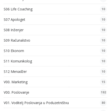
S06 Life Coaching
10
S07 Apologet
10
S08 Inženjer
10
S09 Računalstvo
10
S10 Ekonom
10
S11 Komunikolog
10
S12 Menadžer
10
V00. Marketing
15
V00. Poslovanje
192
V01. Voditelj Poslovanja u Poduzetništvu
80