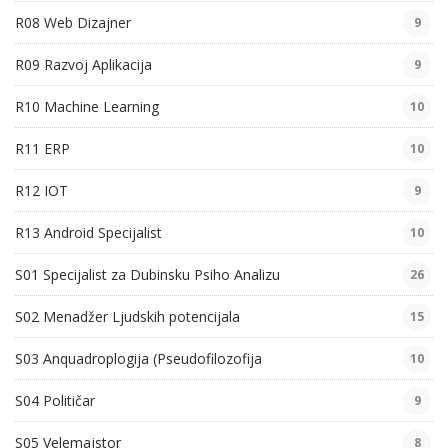
R08 Web Dizajner
9
R09 Razvoj Aplikacija
9
R10 Machine Learning
10
R11 ERP
10
R12 IOT
9
R13 Android Specijalist
10
S01 Specijalist za Dubinsku Psiho Analizu
26
S02 Menadžer Ljudskih potencijala
15
S03 Anquadroplogija (Pseudofilozofija
10
S04 Političar
9
S05 Velemajstor
8