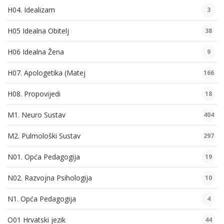
H04. Idealizam
3
H05 Idealna Obitelj
38
H06 Idealna Žena
9
H07. Apologetika (Matej
166
H08. Propovijedi
18
M1. Neuro Sustav
404
M2. Pulmološki Sustav
297
N01. Opća Pedagogija
19
N02. Razvojna Psihologija
10
N1. Opća Pedagogija
4
O01 Hrvatski jezik
44