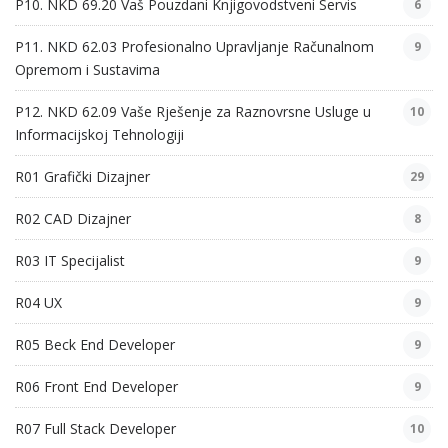
P10. NKD 69.20 Vaš Pouzdani Knjigovodstveni Servis
6
P11. NKD 62.03 Profesionalno Upravljanje Računalnom
9
Opremom i Sustavima
P12. NKD 62.09 Vaše Rješenje za Raznovrsne Usluge u
10
Informacijskoj Tehnologiji
R01 Grafički Dizajner
29
R02 CAD Dizajner
8
R03 IT Specijalist
9
R04 UX
9
R05 Beck End Developer
9
R06 Front End Developer
9
R07 Full Stack Developer
10